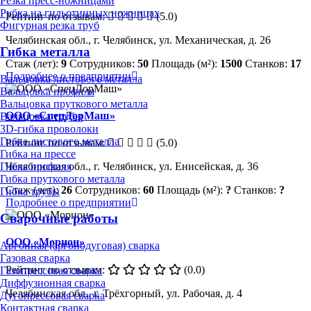
Резка пресс-ножницами
Рубка на гильотинных ножницах
Рейтинг по отзывам:
(5.0)
Фигурная резка труб
Челябинская обл., г. Челябинск, ул. Механическая, д. 26
Гибка металла
Стаж (лет):
9
Сотрудников:
50
Площадь (м²):
1500
Станков:
17
Подробнее о предприятии
Вальцовка листового металла
Вальцовка профиля
Вальцовка пруткового металла
ООО «СпецДорМаш»
Вальцовка трубы
3D-гибка проволоки
Гибка листового металла
Рейтинг по отзывам:
(5.0)
Гибка на прессе
Челябинская обл., г. Челябинск, ул. Енисейская, д. 36
Гибка профиля
Гибка пруткового металла
Стаж (лет):
26
Сотрудников:
60
Площадь (м²):
?
Станков:
?
Гибка трубы
Подробнее о предприятии
Сварочные работы
ООО «Морион»
Аргонная (аргонодуговая) сварка
Газовая сварка
Рейтинг по отзывам:
(0.0)
Газопрессовая сварка
Диффузионная сварка
Челябинская обл., г. Трёхгорный, ул. Рабочая, д. 4
Дугопрессовая сварка
Контактная сварка