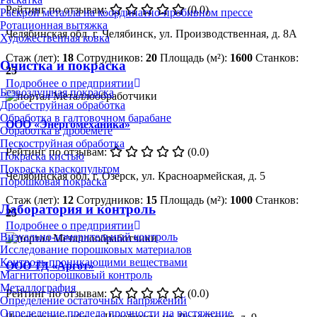
Рейтинг по отзывам:
(0.0)
Раскрой металла на координатно-пробивном прессе
Ротационная вытяжка
Челябинская обл, г. Челябинск, ул. Производственная, д. 8А
Художественная ковка
Стаж (лет):
18
Сотрудников:
20
Площадь (м²):
1600
Станков:
Очистка и покраска
25
Подробнее о предприятии
Безвоздушная покраска
Дробеструйная обработка
Обработка в галтовочном барабане
ООО «Энергомеханика»
Обработка в дробемёте
Пескоструйная обработка
Рейтинг по отзывам:
(0.0)
Покраска кистью
Покраска краскопультом
Челябинская обл, г. Озерск, ул. Красноармейская, д. 5
Порошковая покраска
Стаж (лет):
12
Сотрудников:
15
Площадь (м²):
1000
Станков:
Лаборатория и контроль
25
Подробнее о предприятии
Визуально-измерительный контроль
Исследование порошковых материалов
Контроль проникающими веществами
ООО ТД «Аргот»
Магнитопорошковый контроль
Металлография
Рейтинг по отзывам:
(0.0)
Определение остаточных напряжений
Определение предела прочности на растяжение