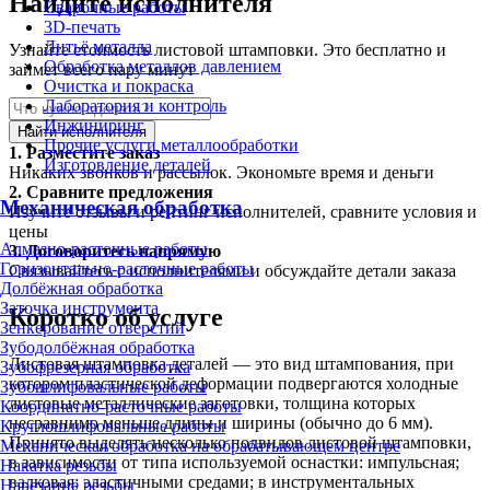
Найдите исполнителя
Сварочные работы
3D-печать
Литьё металла
Узнайте стоимость листовой штамповки. Это бесплатно и
Обработка металлов давлением
займет всего пару минут
Очистка и покраска
Лаборатория и контроль
Инжиниринг
Найти исполнителя
Прочие услуги металлообработки
1.
Разместите заказ
Изготовление деталей
Никаких звонков и рассылок. Экономьте время и деньги
2.
Сравните предложения
Механическая обработка
Изучите отзывы и рейтинг исполнителей, сравните условия и
цены
Алмазно-расточные работы
3.
Договоритесь напрямую
Горизонтально-расточные работы
Связывайтесь с исполнителями и обсуждайте детали заказа
Долбёжная обработка
Заточка инструмента
Коротко об услуге
Зенкерование отверстий
Зубодолбёжная обработка
Листовая штамповка деталей — это вид штампования, при
Зубофрезерная обработка
котором пластической деформации подвергаются холодные
Зубошлифовальные работы
листовые металлические заготовки, толщина которых
Координатно-расточные работы
несравнимо меньше длины и ширины (обычно до 6 мм).
Круглошлифовальные работы
Принято выделять несколько подвидов листовой штамповки,
Механическая обработка на обрабатывающем центре
в зависимости от типа используемой оснастки: импульсная;
Накатка резьбы
валковая; эластичными средами; в инструментальных
Нарезание резьбы