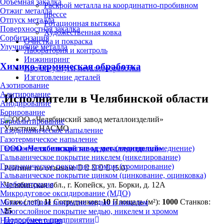
Объёмная закалка
Раскрой металла на координатно-пробивном
Отжиг металла
прессе
Отпуск металла
Ротационная вытяжка
Поверхностная закалка
Художественная ковка
Сорбитизация
Очистка и покраска
Улучшение металла
Лаборатория и контроль
Инжиниринг
Химико-термическая обработка
Прочие услуги металлообработки
Изготовление деталей
Азотирование
Алитирование
Исполнители в Челябинской области
Анодирование
Борирование
Бороалитирование
Участник НАСМО
Газодинамическое напыление
Газотермическое напыление
ООО «Челябинский завод металлоизделий»
Гальваническое покрытие медью (меднение, омеднение)
Гальваническое покрытие никелем (никелирование)
Гальваническое покрытие хромом (хромирование)
Рейтинг по отзывам:
(5.0)
Гальваническое покрытие цинком (цинкование, оцинковка)
Карбонитрация
Челябинская обл., г. Копейск, ул. Борки, д. 12А
Микродуговое оксидирование (МДО)
Стаж (лет):
11
Сотрудников:
10
Площадь (м²):
1000
Станков:
Многослойное покрытие медью и никелем
25
Многослойное покрытие медью, никелем и хромом
Подробнее о предприятии
Нитроцементация