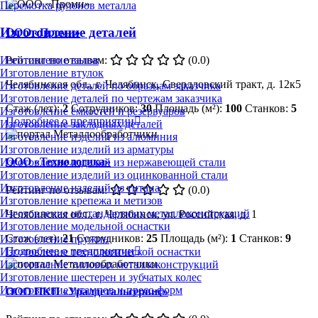
Перемотка рулонов металла
Изготовление деталей
ООО «Проми»
Рейтинг по отзывам:
(0.0)
Изготовление валов
Изготовление втулок
Челябинская обл., г. Челябинск, Свердловский тракт, д. 12к5
Изготовление деталей по образцам заказчика
Изготовление деталей по чертежам заказчика
Стаж (лет):
2
Сотрудников:
30
Площадь (м²):
100
Станков:
5
Изготовление ёмкостей и резервуаров
Подробнее о предприятии
Изготовление закладных деталей
Изготовление изделий из алюминия
Изготовление изделий из арматуры
ООО «Технологика»
Изготовление изделий из нержавеющей стали
Изготовление изделий из оцинкованной стали
Изготовление изделий из титана
Рейтинг по отзывам:
(0.0)
Изготовление крепежа и метизов
Изготовление нестандартных металлоконструкций
Челябинская обл., г. Челябинск, ул. Российская, д. 1
Изготовление модельной оснастки
Стаж (лет):
21
Сотрудников:
25
Площадь (м²):
1
Станков:
9
Изготовление пружин
Подробнее о предприятии
Изготовление технологической оснастки
Изготовление типовых металлоконструкций
Изготовление шестерен и зубчатых колес
Изготовление штампов и пресс-форм
ООО ПКП «Уралдетальсервис»