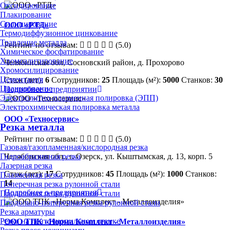
Оксидирование
Плакирование
Силицирование
ООО «РТД»
Термодиффузионное цинкование
Травление металла
Рейтинг по отзывам:
(5.0)
Химическое фосфатирование
Хромоалитирование
Челябинская обл, Сосновский район, д. Прохорово
Хромосилицирование
Цементация
Стаж (лет):
6
Сотрудников:
25
Площадь (м²):
5000
Станков:
30
Цианирование
Подробнее о предприятии
Электролитно-плазменная полировка (ЭПП)
Электрохимическая полировка металла
ООО «Техносервис»
Резка металла
Рейтинг по отзывам:
(5.0)
Газовая/газопламенная/кислородная резка
Гидроабразивная резка
Челябинская обл., г. Озерск, ул. Кыштымская, д. 13, корп. 5
Лазерная резка
Стаж (лет):
17
Сотрудников:
45
Площадь (м²):
1000
Станков:
Плазменная резка
14
Поперечная резка рулонной стали
Подробнее о предприятии
Продольная резка рулонной стали
Продольно-поперечная резка рулонной стали
Резка арматуры
Резка на ленточнопильном станке
ООО ТПК «Норма Комплект - Металлоизделия»