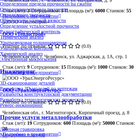
Челябинская обл., г. Челябинск, ул. Валдайская, д. 9
Определение предела прочности на сжатие
Определение предела текучести
Стаж (лет):
3
Сотрудников:
3
Площадь (м²):
6000
Станков:
55
Определение твердости
Подробнее о предприятии
Определение ударной вязкости
Определение усталостной прочности
Радиографический контроль
ООО «Теплострой»
Термический анализ
Ультразвуковая толщинометрия
Рейтинг по отзывам:
(0.0)
Ультразвуковой контроль
Химический анализ
Челябинская обл, г. Челябинск, ул. Аджарская, д. 1А, стр. 1
Электронная микроскопия
Стаж (лет):
9
Сотрудников:
15
Площадь (м²):
1000
Станков:
30
Инжиниринг
Подробнее о предприятии
3D-сканирование деталей
Разработка 3D-моделей по чертежам
ООО «УралЭнергоРесурс»
Разработка конструкторской документации
Разработка технологических процессов
Рейтинг по отзывам:
(0.0)
Реверс-инжиниринг
Челябинская обл., г. Магнитогорск, Кирпичный проезд, д. 8
Прочие услуги металлообработки
Стаж (лет):
19
Сотрудников:
600
Площадь (м²):
50000
Станков:
20
Лазерная гравировка
Подробнее о предприятии
Маркировка плазмой