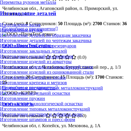
Перемотка рулонов металла
Челябинская обл., Агаповский район, п. Приморский, ул.
Изготовление деталей
Носова, д. 4/1
Стаж (лет):
8
Сотрудников:
50
Площадь (м²):
2700
Станков:
36
Изготовление валов
Подробнее о предприятии
Изготовление втулок
Изготовление деталей по образцам заказчика
Изготовление деталей по чертежам заказчика
ООО «ПромТехСервис»
Изготовление ёмкостей и резервуаров
Изготовление закладных деталей
Изготовление изделий из алюминия
Рейтинг по отзывам:
(0.0)
Изготовление изделий из арматуры
Изготовление изделий из нержавеющей стали
Челябинская обл, г. Челябинск, Бугурусланский пер., д. 1/3
Изготовление изделий из оцинкованной стали
Стаж (лет):
20
Сотрудников:
15
Площадь (м²):
1700
Станков:
Изготовление изделий из титана
25
Изготовление крепежа и метизов
Подробнее о предприятии
Изготовление нестандартных металлоконструкций
Изготовление модельной оснастки
Изготовление пружин
Изготовление технологической оснастки
ООО «КЭВРЗ»
Изготовление типовых металлоконструкций
Изготовление шестерен и зубчатых колес
Рейтинг по отзывам:
(0.0)
Изготовление штампов и пресс-форм
Челябинская обл, г. Копейск, ул. Меховова, д. 1А