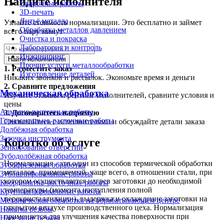
Найдите исполнителя
Сварочные работы
3D-печать
Литьё металла
Узнайте стоимость нормализации. Это бесплатно и займет
Обработка металлов давлением
всего пару минут
Очистка и покраска
Лаборатория и контроль
Инжиниринг
Найти исполнителя
Прочие услуги металлообработки
1.
Разместите заказ
Изготовление деталей
Никаких звонков и рассылок. Экономьте время и деньги
2.
Сравните предложения
Механическая обработка
Изучите отзывы и рейтинг исполнителей, сравните условия и
цены
Алмазно-расточные работы
3.
Договоритесь напрямую
Горизонтально-расточные работы
Связывайтесь с исполнителями и обсуждайте детали заказа
Долбёжная обработка
Заточка инструмента
Коротко об услуге
Зенкерование отверстий
Зубодолбёжная обработка
Нормализация - это один из способов термической обработки
Зубофрезерная обработка
металлов, применяемый, чаще всего, в отношении стали, при
Зубошлифовальные работы
котором осуществляется нагрев заготовки до необходимой
Координатно-расточные работы
температуры (момента наступления полной
Круглошлифовальные работы
перекристаллизации), выдержка и охлаждение заготовки на
Механическая обработка на обрабатывающем центре
открытом воздухе производственного цеха. Нормализация
Накатка резьбы
применяется для улучшения качества поверхности при
Нарезание резьбы