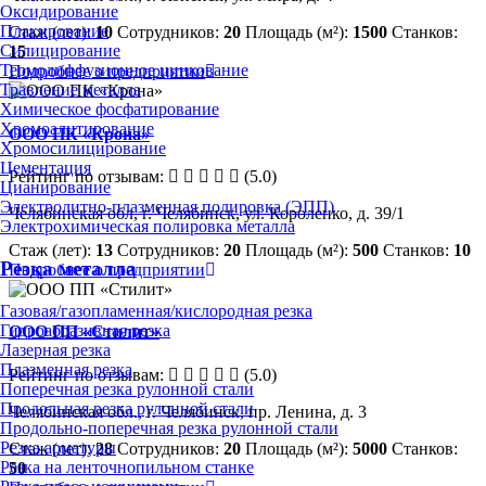
Оксидирование
Плакирование
Стаж (лет):
10
Сотрудников:
20
Площадь (м²):
1500
Станков:
Силицирование
15
Термодиффузионное цинкование
Подробнее о предприятии
Травление металла
Химическое фосфатирование
Хромоалитирование
ООО ПК «Крона»
Хромосилицирование
Цементация
Рейтинг по отзывам:
(5.0)
Цианирование
Электролитно-плазменная полировка (ЭПП)
Челябинская обл, г. Челябинск, ул. Короленко, д. 39/1
Электрохимическая полировка металла
Стаж (лет):
13
Сотрудников:
20
Площадь (м²):
500
Станков:
10
Резка металла
Подробнее о предприятии
Газовая/газопламенная/кислородная резка
Гидроабразивная резка
ООО ПП «Стилит»
Лазерная резка
Плазменная резка
Рейтинг по отзывам:
(5.0)
Поперечная резка рулонной стали
Продольная резка рулонной стали
Челябинская обл., г. Челябинск, пр. Ленина, д. 3
Продольно-поперечная резка рулонной стали
Резка арматуры
Стаж (лет):
28
Сотрудников:
20
Площадь (м²):
5000
Станков:
Резка на ленточнопильном станке
50