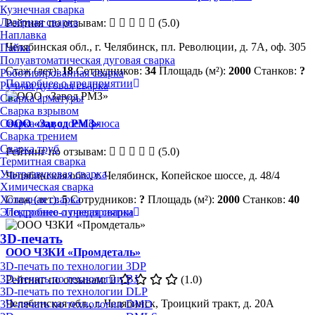
Кузнечная сварка
Лазерная сварка
Рейтинг по отзывам:
(5.0)
Наплавка
Челябинская обл., г. Челябинск, пл. Революции, д. 7А, оф. 305
Пайка
Полуавтоматическая дуговая сварка
Стаж (лет):
18
Сотрудников:
34
Площадь (м²):
2000
Станков:
?
Роботизированная сварка
Подробнее о предприятии
Ручная дуговая сварка
Сварка арматуры
Сварка взрывом
Сварка под слоем флюса
ООО «Завод РМЗ»
Сварка трением
Сварка труб
Рейтинг по отзывам:
(5.0)
Термитная сварка
Ультразвуковая сварка
Челябинская обл., г. Челябинск, Копейское шоссе, д. 48/4
Химическая сварка
Холодная сварка
Стаж (лет):
5
Сотрудников:
?
Площадь (м²):
2000
Станков:
40
Электронно-лучевая сварка
Подробнее о предприятии
3D-печать
ООО ЧЗКИ «Промдеталь»
3D-печать по технологии 3DP
3D-печать по технологии BJ
Рейтинг по отзывам:
(1.0)
3D-печать по технологии DLP
Челябинская обл., г. Челябинск, Троицкий тракт, д. 20А
3D-печать по технологии DMD