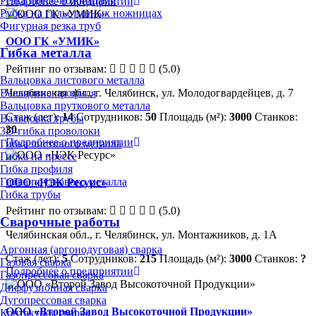
Резка пресс-ножницами
Подробнее о предприятии
Рубка на гильотинных ножницах
Фигурная резка труб
ООО ГК «УМИК»
Гибка металла
Рейтинг по отзывам:
(5.0)
Вальцовка листового металла
Челябинская обл., г. Челябинск, ул. Молодогвардейцев, д. 7
Вальцовка профиля
Вальцовка пруткового металла
Стаж (лет):
14
Сотрудников:
50
Площадь (м²):
3000
Станков:
Вальцовка трубы
30
3D-гибка проволоки
Подробнее о предприятии
Гибка листового металла
Гибка на прессе
Гибка профиля
Гибка пруткового металла
ООО «НЭК Ресурс»
Гибка трубы
Рейтинг по отзывам:
(5.0)
Сварочные работы
Челябинская обл., г. Челябинск, ул. Монтажников, д. 1А
Аргонная (аргонодуговая) сварка
Стаж (лет):
5
Сотрудников:
215
Площадь (м²):
3000
Станков:
?
Газовая сварка
Подробнее о предприятии
Газопрессовая сварка
Диффузионная сварка
Дугопрессовая сварка
ООО «Второй Завод Высокоточной Продукции»
Контактная сварка