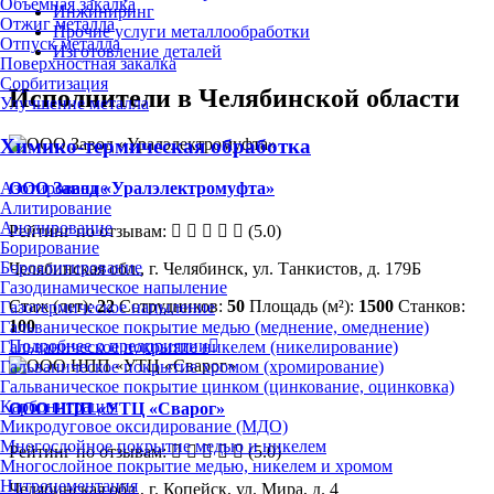
Объёмная закалка
Инжиниринг
Отжиг металла
Прочие услуги металлообработки
Отпуск металла
Изготовление деталей
Поверхностная закалка
Сорбитизация
Исполнители в Челябинской области
Улучшение металла
Химико-термическая обработка
ООО Завод «Уралэлектромуфта»
Азотирование
Алитирование
Анодирование
Рейтинг по отзывам:
(5.0)
Борирование
Бороалитирование
Челябинская обл., г. Челябинск, ул. Танкистов, д. 179Б
Газодинамическое напыление
Стаж (лет):
22
Сотрудников:
50
Площадь (м²):
1500
Станков:
Газотермическое напыление
100
Гальваническое покрытие медью (меднение, омеднение)
Подробнее о предприятии
Гальваническое покрытие никелем (никелирование)
Гальваническое покрытие хромом (хромирование)
Гальваническое покрытие цинком (цинкование, оцинковка)
Карбонитрация
ООО НПП «УТЦ «Сварог»
Микродуговое оксидирование (МДО)
Многослойное покрытие медью и никелем
Рейтинг по отзывам:
(5.0)
Многослойное покрытие медью, никелем и хромом
Нитроцементация
Челябинская обл., г. Копейск, ул. Мира, д. 4