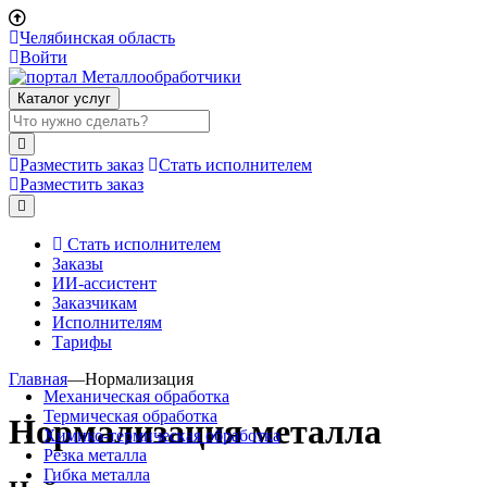
Челябинская область
Войти
Каталог услуг
Разместить заказ
Стать исполнителем
Разместить заказ
Стать исполнителем
Заказы
ИИ-ассистент
Заказчикам
Исполнителям
Тарифы
Главная
—
Нормализация
Механическая обработка
Термическая обработка
Нормализация металла
Химико-термическая обработка
Резка металла
Гибка металла