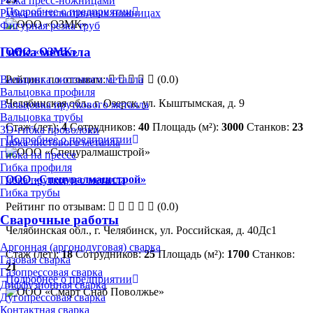
Резка пресс-ножницами
Подробнее о предприятии
Рубка на гильотинных ножницах
Фигурная резка труб
Гибка металла
ООО «ОЗМК»
Рейтинг по отзывам:
(0.0)
Вальцовка листового металла
Вальцовка профиля
Челябинская обл., г. Озерск, ул. Кыштымская, д. 9
Вальцовка пруткового металла
Вальцовка трубы
Стаж (лет):
4
Сотрудников:
40
Площадь (м²):
3000
Станков:
23
3D-гибка проволоки
Подробнее о предприятии
Гибка листового металла
Гибка на прессе
Гибка профиля
ООО «Спецуралмашстрой»
Гибка пруткового металла
Гибка трубы
Рейтинг по отзывам:
(0.0)
Сварочные работы
Челябинская обл., г. Челябинск, ул. Российская, д. 40Дс1
Аргонная (аргонодуговая) сварка
Стаж (лет):
18
Сотрудников:
25
Площадь (м²):
1700
Станков:
Газовая сварка
21
Газопрессовая сварка
Подробнее о предприятии
Диффузионная сварка
Дугопрессовая сварка
Контактная сварка