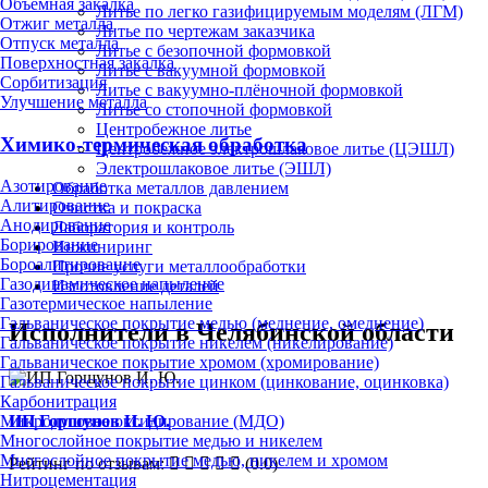
Объёмная закалка
Литье по легко газифицируемым моделям (ЛГМ)
Отжиг металла
Литье по чертежам заказчика
Отпуск металла
Литье с безопочной формовкой
Поверхностная закалка
Литье с вакуумной формовкой
Сорбитизация
Литье с вакуумно-плёночной формовкой
Улучшение металла
Литье со стопочной формовкой
Центробежное литье
Химико-термическая обработка
Центробежное электрошлаковое литье (ЦЭШЛ)
Электрошлаковое литье (ЭШЛ)
Азотирование
Обработка металлов давлением
Алитирование
Очистка и покраска
Анодирование
Лаборатория и контроль
Борирование
Инжиниринг
Бороалитирование
Прочие услуги металлообработки
Газодинамическое напыление
Изготовление деталей
Газотермическое напыление
Гальваническое покрытие медью (меднение, омеднение)
Исполнители в Челябинской области
Гальваническое покрытие никелем (никелирование)
Гальваническое покрытие хромом (хромирование)
Гальваническое покрытие цинком (цинкование, оцинковка)
Карбонитрация
ИП Горшунов И. Ю.
Микродуговое оксидирование (МДО)
Многослойное покрытие медью и никелем
Многослойное покрытие медью, никелем и хромом
Рейтинг по отзывам:
(0.0)
Нитроцементация