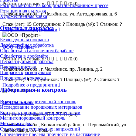
Рейтинг по отзывам:
(0.0)
Раскрой металла на координатно-пробивном прессе
Ротационная вытяжка
Челябинская обл., г. Челябинск, ул. Автодорожная, д. 6
Художественная ковка
Стаж (лет):
15
Сотрудников:
?
Площадь (м²):
?
Станков:
?
Очистка и покраска
Подробнее о предприятии
Безвоздушная покраска
Дробеструйная обработка
ООО «Профит»
Обработка в галтовочном барабане
Обработка в дробемёте
Рейтинг по отзывам:
(0.0)
Пескоструйная обработка
Покраска кистью
Челябинская обл., г. Челябинск, пр. Ленина, д. 2
Покраска краскопультом
Порошковая покраска
Стаж (лет):
9
Сотрудников:
?
Площадь (м²):
?
Станков:
?
Подробнее о предприятии
Лаборатория и контроль
Визуально-измерительный контроль
ООО «Сплав»
Исследование порошковых материалов
Контроль проникающими веществами
Рейтинг по отзывам:
(0.0)
Магнитопорошковый контроль
Металлография
Челябинская обл., Коркинский район, п. Первомайский, ул.
Определение остаточных напряжений
Заводская, д. 3А, пом. 1
Определение предела прочности на растяжение