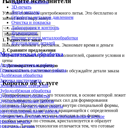
Найдите исполнителя
Сварочные работы
3D-печать
Литьё металла
Узнайте стоимость центробежного литья. Это бесплатно и
Обработка металлов давлением
займет всего пару минут
Очистка и покраска
Лаборатория и контроль
Инжиниринг
Найти исполнителя
Прочие услуги металлообработки
1.
Разместите заказ
Изготовление деталей
Никаких звонков и рассылок. Экономьте время и деньги
2.
Сравните предложения
Механическая обработка
Изучите отзывы и рейтинг исполнителей, сравните условия и
цены
Алмазно-расточные работы
3.
Договоритесь напрямую
Горизонтально-расточные работы
Связывайтесь с исполнителями и обсуждайте детали заказа
Долбёжная обработка
Заточка инструмента
Коротко об услуге
Зенкерование отверстий
Зубодолбёжная обработка
Центробежное литье - это технология, в основе которой лежит
Зубофрезерная обработка
использование центробежных сил для формирования
Зубошлифовальные работы
отливки. Процесс происходит внутри специальной формы,
Координатно-расточные работы
изготовленной из металла и вращающейся с определенной
Круглошлифовальные работы
скоростью. Расплав металла, попадая в эту форму,
Механическая обработка на обрабатывающем центре
разбрасывается по стенкам, кристаллизуется и образует
Накатка резьбы
отливку. Данная технология отличается тем, что готовые
Нарезание резьбы