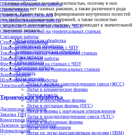
отливки обладают высокой плотностью, поэтому в них
Плоскошлифовальные работы
практически нет газовых раковин, а также различного рода
Протягивание
шлаков. Кроме того, для формирования внутренних полостей
Развертывание отверстий
не требуется применение стержней, а также полностью
Резьбошлифовальные работы
отсутствует литниковая система, что приводит к значительной
Сверление отверстий на станках с ЧПУ
экономии металла.
Сверление отверстий на универсальных станках
Слесарные работы
Механическая обработка
Строгальная обработка
Термическая обработка
Токарная обработка на станках с ЧПУ
Химико-термическая обработка
Токарная обработка на универсальных станках
Резка металла
Токарно-автоматные работы
Гибка металла
Фрезерная обработка на станках с ЧПУ
Сварочные работы
Фрезерная обработка на универсальных станках
3D-печать
Хонингование
Литьё металла
Шлицефрезерная обработка
Литье в жидкие самотвердеющие смеси (ЖСС)
Электроэрозионная обработка
Литье в керамические формы
Литье в кокиль
Термическая обработка
Литье в оболочковые формы
Литье в песчаные формы (ПГС)
Дисперсное твердение
Литье в формы с наружным отверждением
Закалка ТВЧ
Литье в холоднотвердеющие смеси (ХТС)
Криогенная обработка
Литье в шаблонные формы
Лазерное термоупрочнение
Литье под давлением
Нормализация
Литье по легко выплавляемым моделям (ЛВМ)