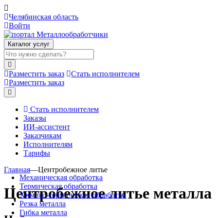
Челябинская область
Войти
Каталог услуг
Разместить заказ
Стать исполнителем
Разместить заказ
Стать исполнителем
Заказы
ИИ-ассистент
Заказчикам
Исполнителям
Тарифы
Главная
—
Центробежное литье
Механическая обработка
Термическая обработка
Центробежное литье металла
Химико-термическая обработка
Резка металла
Гибка металла