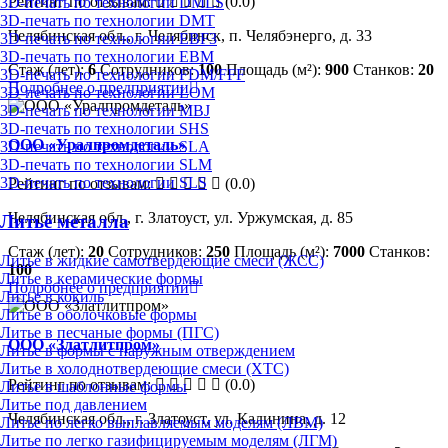
Рейтинг по отзывам:
(0.0)
3D-печать по технологии DMLS
3D-печать по технологии DMT
Челябинская обл., г. Челябинск, п. Челябэнерго, д. 33
3D-печать по технологии EBF3
3D-печать по технологии EBM
Стаж (лет):
6
Сотрудников:
100
Площадь (м²):
900
Станков:
20
3D-печать по технологии FDM/FFF
Подробнее о предприятии
3D-печать по технологии LOM
3D-печать по технологии MBJ
3D-печать по технологии SHS
ООО «Уралпромдеталь»
3D-печать по технологии SLA
3D-печать по технологии SLM
3D-печать по технологии SLS
Рейтинг по отзывам:
(0.0)
Челябинская обл., г. Златоуст, ул. Уржумская, д. 85
Литьё металла
Стаж (лет):
20
Сотрудников:
250
Площадь (м²):
7000
Станков:
Литье в жидкие самотвердеющие смеси (ЖСС)
100
Литье в керамические формы
Подробнее о предприятии
Литье в кокиль
Литье в оболочковые формы
Литье в песчаные формы (ПГС)
ООО «Златлитпром»
Литье в формы с наружным отверждением
Литье в холоднотвердеющие смеси (ХТС)
Рейтинг по отзывам:
(0.0)
Литье в шаблонные формы
Литье под давлением
Челябинская обл., г. Златоуст, ул. Калинина, д. 12
Литье по легко выплавляемым моделям (ЛВМ)
Литье по легко газифицируемым моделям (ЛГМ)