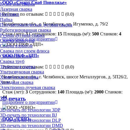
ООО «Смарт Снаб Поволжье»
Кузнечная сварка
Лазерная сварка
Рейтинг по отзывам:
(0.0)
Наплавка
Пайка
Челябинская обл., г. Челябинск, ул. Игуменко, д. 79/2
Полуавтоматическая дуговая сварка
Роботизированная сварка
Стаж (лет):
3
Сотрудников:
15
Площадь (м²):
500
Станков:
4
Ручная дуговая сварка
Подробнее о предприятии
Сварка арматуры
Сварка взрывом
Сварка под слоем флюса
ООО ПКФ «ЗДП»
Сварка трением
Сварка труб
Термитная сварка
Рейтинг по отзывам:
(0.0)
Ультразвуковая сварка
Челябинская обл., г. Челябинск, шоссе Металлургов, д. 5П26/2,
Химическая сварка
пом. 3
Холодная сварка
Электронно-лучевая сварка
Стаж (лет):
3
Сотрудников:
140
Площадь (м²):
2000
Станков:
44
3D-печать
Подробнее о предприятии
3D-печать по технологии 3DP
3D-печать по технологии BJ
ООО «ЧЗНО»
3D-печать по технологии DLP
3D-печать по технологии DMD