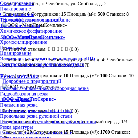
Оксидирование
Челябинская обл., г. Челябинск, ул. Свободы, д. 2
Плакирование
Стаж (лет):
6
Сотрудников:
15
Площадь (м²):
500
Станков:
8
Силицирование
Подробнее о предприятии
Термодиффузионное цинкование
Травление металла
Химическое фосфатирование
Хромоалитирование
ООО «МашПромКомплекс»
Хромосилицирование
Цементация
Рейтинг по отзывам:
(0.0)
Цианирование
Электролитно-плазменная полировка (ЭПП)
Челябинская обл., г. Челябинск, ул. Детская, д. 4; Челябинская
Электрохимическая полировка металла
обл., г. Челябинск, ул. Танкистов, д. 187Б
Резка металла
Стаж (лет):
15
Сотрудников:
10
Площадь (м²):
100
Станков:
10
Подробнее о предприятии
Газовая/газопламенная/кислородная резка
Гидроабразивная резка
ООО «ПромТехСервис»
Лазерная резка
Плазменная резка
Поперечная резка рулонной стали
Рейтинг по отзывам:
(0.0)
Продольная резка рулонной стали
Продольно-поперечная резка рулонной стали
Челябинская обл, г. Челябинск, Бугурусланский пер., д. 1/3
Резка арматуры
Стаж (лет):
20
Сотрудников:
15
Площадь (м²):
1700
Станков:
Резка на ленточнопильном станке
25