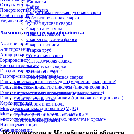
Наплавка
Отпуск металла
Пайка
Поверхностная закалка
Полуавтоматическая дуговая сварка
Сорбитизация
Роботизированная сварка
Улучшение металла
Ручная дуговая сварка
Сварка арматуры
Химико-термическая обработка
Сварка взрывом
Сварка под слоем флюса
Азотирование
Сварка трением
Алитирование
Сварка труб
Анодирование
Термитная сварка
Борирование
Ультразвуковая сварка
Бороалитирование
Химическая сварка
Газодинамическое напыление
Холодная сварка
Газотермическое напыление
Электронно-лучевая сварка
Гальваническое покрытие медью (меднение, омеднение)
3D-печать
Гальваническое покрытие никелем (никелирование)
Литьё металла
Гальваническое покрытие хромом (хромирование)
Обработка металлов давлением
Гальваническое покрытие цинком (цинкование, оцинковка)
Очистка и покраска
Карбонитрация
Лаборатория и контроль
Микродуговое оксидирование (МДО)
Инжиниринг
Многослойное покрытие медью и никелем
Прочие услуги металлообработки
Многослойное покрытие медью, никелем и хромом
Изготовление деталей
Нитроцементация
Оксидирование
Исполнители в Челябинской области