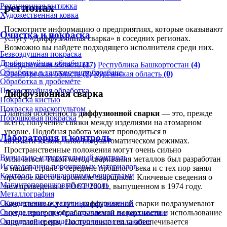
регионах
Ротационная вытяжка
Художественная ковка
Посмотрите информацию о предприятиях, которые оказывают
Очистка и покраска
услугу «Диффузионная сварка» в соседних регионах.
Возможно вы найдете подходящего исполнителя среди них.
Безвоздушная покраска
Дробеструйная обработка
Свердловская область
(17)
Республика Башкортостан
(4)
Обработка в галтовочном барабане
Оренбургская область
(2)
Курганская область
(0)
Обработка в дробемёте
Пескоструйная обработка
Диффузионная сварка
Покраска кистью
Покраска краскопультом
Главная особенность
диффузионной сварки
— это, прежде
Порошковая покраска
всего, получение связки между изделиями на атомарном
уровне. Подобная работа может проводиться в
Лаборатория и контроль
автоматическом, либо полуавтоматическом режимах.
Пространственные положения могут очень сильно
Визуально-измерительный контроль
отличаться. Такой метод сваривания металлов был разработан
Исследование порошковых материалов
в нашей стране в середине прошлого века и с тех пор занял
Контроль проникающими веществами
прочное место в арсенале сварщиков. Ключевые сведения о
Магнитопорошковый контроль
нем приведены в ГОСТ 26011, выпущенном в 1974 году.
Металлография
Определение остаточных напряжений
Качественные услуги диффузионной сварки подразумевают
Определение предела прочности на растяжение
всегда прогрев обрабатываемой поверхности и использование
Определение предела прочности на сжатие
защитной среды. Поступление тепла обеспечивается