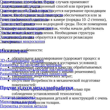
Определение предела текучести
различными способами. В ряде случаев применяют
Определение твердости
индукционный, радиационный способ или прогрев в
Определение ударной вязкости
растворе солей. Также практикуется нагревание проходящим
Определение усталостной прочности
током. Необходимая защитная среда обеспечивается или за
Радиографический контроль
счет пониженного давления в камере (порядка 10 -2 степени),
Термический анализ
или за счет применения водородной среды. После помещения
Ультразвуковая толщинометрия
в камеру заготовки сдвигают так, чтобы начали действовать
Ультразвуковой контроль
силы межатомного сцепления. Необходимая структура
Химический анализ
соединяющего шва образуется в процессе релаксации
Электронная микроскопия
материала.
Основные особенности:
Инжиниринг
обязательное вакуумирование (удорожает процесс и
3D-сканирование деталей
делает его неприменимым в кустарных условиях);
Разработка 3D-моделей по чертежам
повышенные требования к качеству обрабатываемых
Разработка конструкторской документации
поверхностей (в сравнении с иными решениями);
Разработка технологических процессов
уменьшение энергетических затрат;
Реверс-инжиниринг
отсутствие потребности в механической подготовке
поверхностей;
Прочие услуги металлообработки
получение превосходных швов (но только при
соблюдении установленной технологии);
Лазерная гравировка
возможность сваривания деталей и конструкций с очень
Маркировка плазмой
большим разбросом толщин.
Перемотка рулонов металла