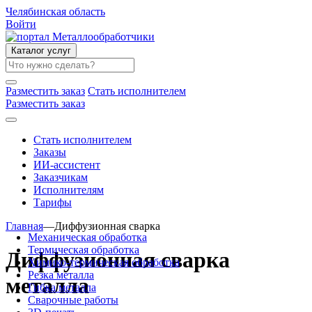
Челябинская область
Войти
Каталог услуг
Разместить заказ
Стать исполнителем
Разместить заказ
Стать исполнителем
Заказы
ИИ-ассистент
Заказчикам
Исполнителям
Тарифы
Главная
—
Диффузионная сварка
Механическая обработка
Термическая обработка
Диффузионная сварка
Химико-термическая обработка
Резка металла
металла
Гибка металла
Сварочные работы