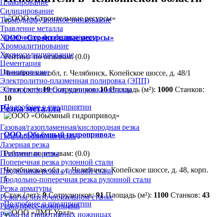
Плакирование
Силицирование
Термодиффузионное цинкование
Травление металла
Химическое фосфатирование
ООО «Строительные ресурсы»
Хромоалитирование
Хромосилицирование
Рейтинг по отзывам:
(0.0)
Цементация
Цианирование
Челябинская обл, г. Челябинск, Копейское шоссе, д. 48/1
Электролитно-плазменная полировка (ЭПП)
Стаж (лет):
19
Сотрудников:
10
Площадь (м²):
1000
Станков:
Электрохимическая полировка металла
10
Подробнее о предприятии
Резка металла
Газовая/газопламенная/кислородная резка
ООО «Обьёмный гидропривод»
Гидроабразивная резка
Лазерная резка
Плазменная резка
Рейтинг по отзывам:
(0.0)
Поперечная резка рулонной стали
Челябинская обл., г. Челябинск, Копейское шоссе, д. 48, корп.
Продольная резка рулонной стали
1
Продольно-поперечная резка рулонной стали
Резка арматуры
Стаж (лет):
9
Сотрудников:
91
Площадь (м²):
1100
Станков:
43
Резка на ленточнопильном станке
Подробнее о предприятии
Резка пресс-ножницами
Рубка на гильотинных ножницах