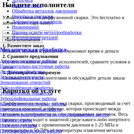
3D-печать
Найдите исполнителя
Литьё металла
Обработка металлов давлением
Очистка и покраска
Узнайте стоимость диффузионной сварки. Это бесплатно и
Лаборатория и контроль
займет всего пару минут
Инжиниринг
Прочие услуги металлообработки
Изготовление деталей
Найти исполнителя
1.
Разместите заказ
Механическая обработка
Никаких звонков и рассылок. Экономьте время и деньги
2.
Сравните предложения
Алмазно-расточные работы
Изучите отзывы и рейтинг исполнителей, сравните условия и
Горизонтально-расточные работы
цены
Долбёжная обработка
3.
Договоритесь напрямую
Заточка инструмента
Связывайтесь с исполнителями и обсуждайте детали заказа
Зенкерование отверстий
Зубодолбёжная обработка
Коротко об услуге
Зубофрезерная обработка
Зубошлифовальные работы
Диффузионная сварка - это вид сварки, производимый за счет
Координатно-расточные работы
процесса взаимной диффузии, которая происходит между
Круглошлифовальные работы
атомами в поверхностном слое свариваемых заготовок. Весь
Механическая обработка на обрабатывающем центре
процесс происходит в защитной среде какого-либо инертного
Накатка резьбы
газа или вакуума с применением давления в 1-25 МПа и
Нарезание резьбы
температуры в 50-70% от температуры плавления металла
Плоскошлифовальные работы