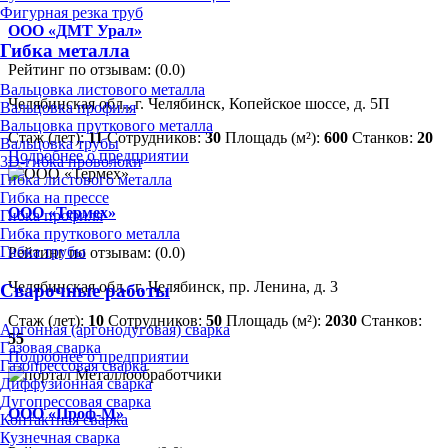
Фигурная резка труб
ООО «ДМТ Урал»
Гибка металла
Рейтинг по отзывам:
(0.0)
Вальцовка листового металла
Челябинская обл., г. Челябинск, Копейское шоссе, д. 5П
Вальцовка профиля
Вальцовка пруткового металла
Стаж (лет):
11
Сотрудников:
30
Площадь (м²):
600
Станков:
20
Вальцовка трубы
Подробнее о предприятии
3D-гибка проволоки
Гибка листового металла
Гибка на прессе
ООО «Термех»
Гибка профиля
Гибка пруткового металла
Гибка трубы
Рейтинг по отзывам:
(0.0)
Челябинская обл., г. Челябинск, пр. Ленина, д. 3
Сварочные работы
Стаж (лет):
10
Сотрудников:
50
Площадь (м²):
2030
Станков:
Аргонная (аргонодуговая) сварка
55
Газовая сварка
Подробнее о предприятии
Газопрессовая сварка
Диффузионная сварка
Дугопрессовая сварка
ООО «Проф-М»
Контактная сварка
Кузнечная сварка