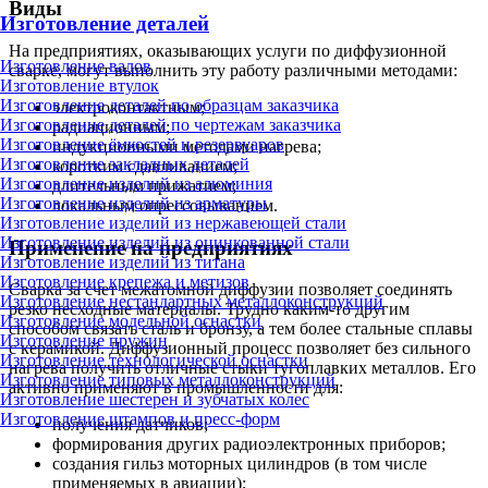
Виды
Изготовление деталей
На предприятиях, оказывающих услуги по диффузионной
Изготовление валов
сварке, могут выполнить эту работу различными методами:
Изготовление втулок
Изготовление деталей по образцам заказчика
электроконтактным;
Изготовление деталей по чертежам заказчика
радиационным;
Изготовление ёмкостей и резервуаров
индукционными методами нагрева;
Изготовление закладных деталей
коротким сдавливанием;
Изготовление изделий из алюминия
длительным прижатием;
Изготовление изделий из арматуры
локальным опрессовыванием.
Изготовление изделий из нержавеющей стали
Изготовление изделий из оцинкованной стали
Применение на предприятиях
Изготовление изделий из титана
Изготовление крепежа и метизов
Сварка за счет межатомной диффузии позволяет соединять
Изготовление нестандартных металлоконструкций
резко несходные материалы. Трудно каким-то другим
Изготовление модельной оснастки
способом связать сталь и бронзу, а тем более стальные сплавы
Изготовление пружин
с керамикой. Диффузионный процесс позволяет без сильного
Изготовление технологической оснастки
нагрева получить отличные стыки тугоплавких металлов. Его
Изготовление типовых металлоконструкций
активно применяют в промышленности для:
Изготовление шестерен и зубчатых колес
Изготовление штампов и пресс-форм
получения датчиков;
формирования других радиоэлектронных приборов;
создания гильз моторных цилиндров (в том числе
применяемых в авиации);