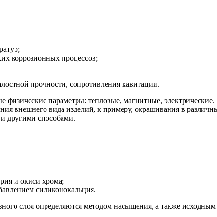
ратур;
ких коррозионных процессов;
алостной прочности, сопротивления кавитации.
е физические параметры: тепловые, магнитные, электрические.
чшения внешнего вида изделий, к примеру, окрашивания в разли
 и другими способами.
рия и окиси хрома;
обавлением силиконокальция.
ного слоя определяются методом насыщения, а также исходным 