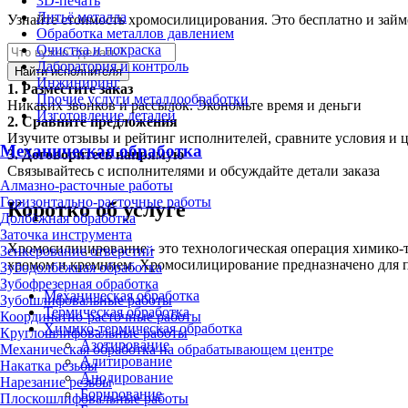
3D-печать
Литьё металла
Узнайте стоимость хромосилицирования. Это бесплатно и займ
Обработка металлов давлением
Очистка и покраска
Лаборатория и контроль
Найти исполнителя
Инжиниринг
1.
Разместите заказ
Прочие услуги металлообработки
Никаких звонков и рассылок. Экономьте время и деньги
Изготовление деталей
2.
Сравните предложения
Изучите отзывы и рейтинг исполнителей, сравните условия и 
Механическая обработка
3.
Договоритесь напрямую
Связывайтесь с исполнителями и обсуждайте детали заказа
Алмазно-расточные работы
Горизонтально-расточные работы
Коротко об услуге
Долбёжная обработка
Заточка инструмента
Хромосилицирование - это технологическая операция химико-
Зенкерование отверстий
хромом и кремнием. Хромосилицирование предназначено для по
Зубодолбёжная обработка
Зубофрезерная обработка
Механическая обработка
Зубошлифовальные работы
Термическая обработка
Координатно-расточные работы
Химико-термическая обработка
Круглошлифовальные работы
Азотирование
Механическая обработка на обрабатывающем центре
Алитирование
Накатка резьбы
Анодирование
Нарезание резьбы
Борирование
Плоскошлифовальные работы