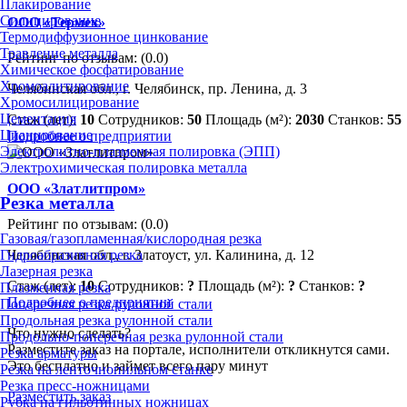
Плакирование
Силицирование
ООО «Термех»
Термодиффузионное цинкование
Травление металла
Рейтинг по отзывам:
(0.0)
Химическое фосфатирование
Хромоалитирование
Челябинская обл., г. Челябинск, пр. Ленина, д. 3
Хромосилицирование
Цементация
Стаж (лет):
10
Сотрудников:
50
Площадь (м²):
2030
Станков:
55
Цианирование
Подробнее о предприятии
Электролитно-плазменная полировка (ЭПП)
Электрохимическая полировка металла
ООО «Златлитпром»
Резка металла
Рейтинг по отзывам:
(0.0)
Газовая/газопламенная/кислородная резка
Гидроабразивная резка
Челябинская обл., г. Златоуст, ул. Калинина, д. 12
Лазерная резка
Стаж (лет):
10
Сотрудников:
?
Площадь (м²):
?
Станков:
?
Плазменная резка
Подробнее о предприятии
Поперечная резка рулонной стали
Продольная резка рулонной стали
Что нужно сделать?
Продольно-поперечная резка рулонной стали
Разместите заказ на портале, исполнители откликнутся сами.
Резка арматуры
Это бесплатно и займет всего пару минут
Резка на ленточнопильном станке
Резка пресс-ножницами
Разместить заказ
Рубка на гильотинных ножницах