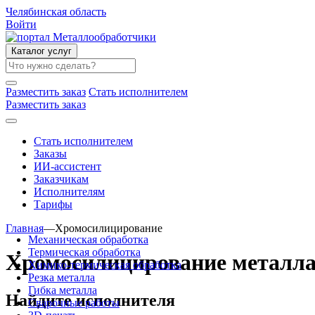
Челябинская область
Войти
Каталог услуг
Разместить заказ
Стать исполнителем
Разместить заказ
Стать исполнителем
Заказы
ИИ-ассистент
Заказчикам
Исполнителям
Тарифы
Главная
—
Хромосилицирование
Механическая обработка
Термическая обработка
Хромосилицирование металл
Химико-термическая обработка
Резка металла
Гибка металла
Найдите исполнителя
Сварочные работы