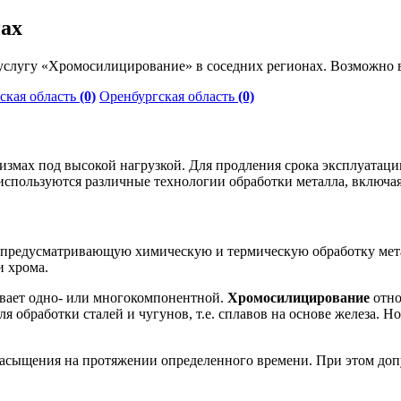
нах
слугу «Хромосилицирование» в соседних регионах. Возможно в
ская область
(0)
Оренбургская область
(0)
низмах под высокой нагрузкой. Для продления срока эксплуатац
 используются различные технологии обработки металла, включ
предусматривающую химическую и термическую обработку мета
и хрома.
вает одно- или многокомпонентной.
Хромосилицирование
отно
ля обработки сталей и чугунов, т.е. сплавов на основе железа.
асыщения на протяжении определенного времени. При этом допу