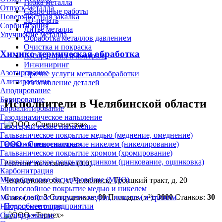
Гибка металла
Отпуск металла
Сварочные работы
Поверхностная закалка
3D-печать
Сорбитизация
Литьё металла
Улучшение металла
Обработка металлов давлением
Очистка и покраска
Химико-термическая обработка
Лаборатория и контроль
Инжиниринг
Азотирование
Прочие услуги металлообработки
Алитирование
Изготовление деталей
Анодирование
Борирование
Исполнители в Челябинской области
Бороалитирование
Газодинамическое напыление
Газотермическое напыление
Гальваническое покрытие медью (меднение, омеднение)
ООО «Спецоснастка»
Гальваническое покрытие никелем (никелирование)
Гальваническое покрытие хромом (хромирование)
Гальваническое покрытие цинком (цинкование, оцинковка)
Рейтинг по отзывам:
(0.0)
Карбонитрация
Микродуговое оксидирование (МДО)
Челябинская обл., г. Челябинск, Троицкий тракт, д. 20
Многослойное покрытие медью и никелем
Стаж (лет):
3
Сотрудников:
80
Площадь (м²):
3000
Станков:
30
Многослойное покрытие медью, никелем и хромом
Подробнее о предприятии
Нитроцементация
Оксидирование