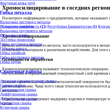
Фигурная резка труб
Хромосилицирование в соседних регио
Гибка металла
Посмотрите информацию о предприятиях, которые оказывают у
Вальцовка листового металла
Свердловская область
(15)
Республика Башкортостан
(1)
Курган
Вальцовка профиля
Вальцовка пруткового металла
Вальцовка трубы
Хромосилицирование
3D-гибка проволоки
Гибка листового металла
Детали, изготовленные из металла, часто используются в меха
Гибка на прессе
устойчивость материала к различным воздействиям. Для этого
Гибка профиля
Гибка пруткового металла
Особенности обработки
Гибка трубы
Хромосилицированием называют технологическую операцию, 
Сварочные работы
поступлении в обрабатываемый поверхностный слой кремния 
Аргонная (аргонодуговая) сварка
Химико-термическая обработка металлической поверхности бы
Газовая сварка
двумя веществами. Чаще всего такая технология используется д
Газопрессовая сварка
металлов.
Диффузионная сварка
Дугопрессовая сварка
Обработка предусматривает выдержку изделия в температуре н
Контактная сварка
среды.
Кузнечная сварка