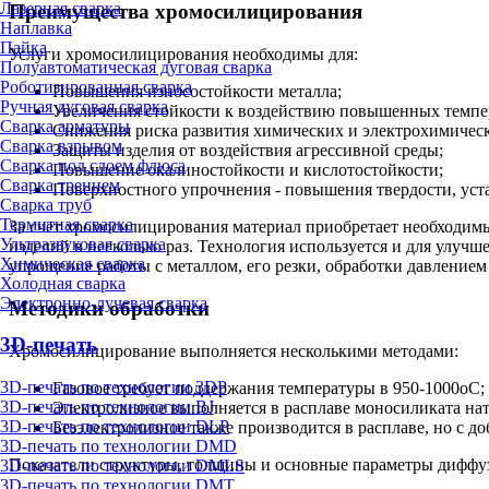
Лазерная сварка
Преимущества хромосилицирования
Наплавка
Пайка
Услуги хромосилицирования необходимы для:
Полуавтоматическая дуговая сварка
Роботизированная сварка
Повышения износостойкости металла;
Ручная дуговая сварка
Увеличения стойкости к воздействию повышенных темпе
Сварка арматуры
Снижения риска развития химических и электрохимичес
Сварка взрывом
Защиты изделия от воздействия агрессивной среды;
Сварка под слоем флюса
Повышение окалиностойкости и кислотостойкости;
Сварка трением
Поверхностного упрочнения - повышения твердости, уст
Сварка труб
Термитная сварка
За счет хромосилицирования материал приобретает необходимы
Ультразвуковая сварка
изделий в несколько раз. Технология используется и для улу
Химическая сварка
упрощение работы с металлом, его резки, обработки давлением
Холодная сварка
Электронно-лучевая сварка
Методики обработки
3D-печать
Хромосилицирование выполняется несколькими методами:
3D-печать по технологии 3DP
Газовое требует поддержания температуры в 950-1000оС;
3D-печать по технологии BJ
Электролизное выполняется в расплаве моносиликата нат
3D-печать по технологии DLP
Безэлектролизное также производится в расплаве, но с д
3D-печать по технологии DMD
Показатели структуры, толщины и основные параметры диффуз
3D-печать по технологии DMLS
3D-печать по технологии DMT