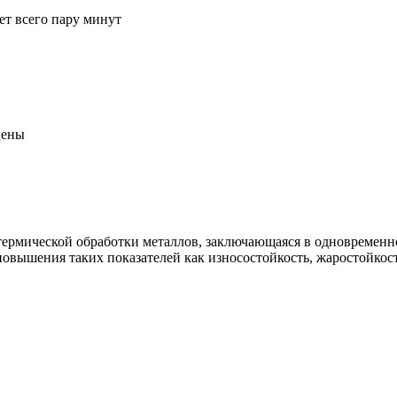
ет всего пару минут
цены
термической обработки металлов, заключающаяся в одновремен
вышения таких показателей как износостойкость, жаростойкость