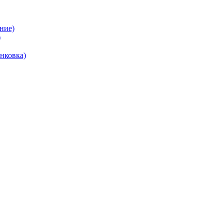
ние)
)
нковка)