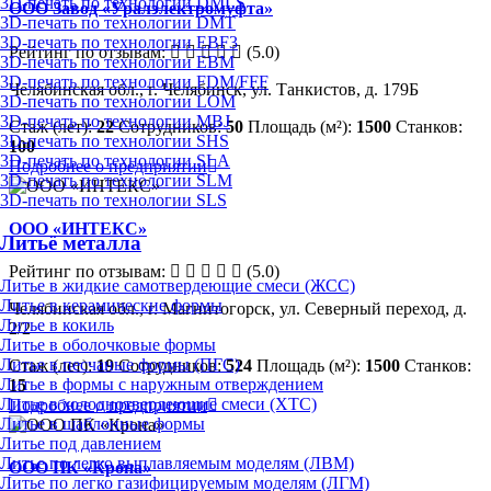
3D-печать по технологии DMLS
ООО Завод «Уралэлектромуфта»
3D-печать по технологии DMT
3D-печать по технологии EBF3
Рейтинг по отзывам:
(5.0)
3D-печать по технологии EBM
3D-печать по технологии FDM/FFF
Челябинская обл., г. Челябинск, ул. Танкистов, д. 179Б
3D-печать по технологии LOM
3D-печать по технологии MBJ
Стаж (лет):
22
Сотрудников:
50
Площадь (м²):
1500
Станков:
3D-печать по технологии SHS
100
3D-печать по технологии SLA
Подробнее о предприятии
3D-печать по технологии SLM
3D-печать по технологии SLS
ООО «ИНТЕКС»
Литьё металла
Рейтинг по отзывам:
(5.0)
Литье в жидкие самотвердеющие смеси (ЖСС)
Литье в керамические формы
Челябинская обл., г. Магнитогорск, ул. Северный переход, д.
Литье в кокиль
2/2
Литье в оболочковые формы
Литье в песчаные формы (ПГС)
Стаж (лет):
19
Сотрудников:
524
Площадь (м²):
1500
Станков:
Литье в формы с наружным отверждением
15
Литье в холоднотвердеющие смеси (ХТС)
Подробнее о предприятии
Литье в шаблонные формы
Литье под давлением
Литье по легко выплавляемым моделям (ЛВМ)
ООО ПК «Крона»
Литье по легко газифицируемым моделям (ЛГМ)