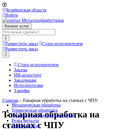
Челябинская область
Войти
Каталог услуг
Разместить заказ
Стать исполнителем
Разместить заказ
Стать исполнителем
Заказы
ИИ-ассистент
Заказчикам
Исполнителям
Тарифы
Главная
—
Токарная обработка на станках с ЧПУ
Механическая обработка
Термическая обработка
Токарная обработка на
Химико-термическая обработка
Резка металла
станках с ЧПУ
Гибка металла