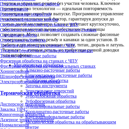
чертеж и управляет резцом без участия человека. Ключевое
Плоскошлифовальные работы
преимущество технологии — идеальная повторяемость
Протягивание
геометрии при серийном выпуске. Программное управление
Развертывание отверстий
исключает человеческий фактор, гарантируя допуски до
Резьбошлифовальные работы
сотых долей миллиметра. Станки работают круглосуточно,
Сверление отверстий на станках с ЧПУ
обеспечивая минимальную себестоимость единицы
Сверление отверстий на универсальных станках
продукции. Метод позволяет создавать сложные фасонные
Слесарные работы
поверхности, точную резьбу и канавки за один установ. В
Строгальная обработка
работу идут конструкционные стали, титан, дюраль и латунь.
Токарная обработка на станках с ЧПУ
Результат — готовая деталь, не требующая ручной доводки
Токарная обработка на универсальных станках
или шлифовки.
Токарно-автоматные работы
Фрезерная обработка на станках с ЧПУ
Механическая обработка
Фрезерная обработка на универсальных станках
Алмазно-расточные работы
Хонингование
Горизонтально-расточные работы
Шлицефрезерная обработка
Долбёжная обработка
Электроэрозионная обработка
Заточка инструмента
Зенкерование отверстий
Термическая обработка
Зубодолбёжная обработка
Зубофрезерная обработка
Дисперсное твердение
Зубошлифовальные работы
Закалка ТВЧ
Координатно-расточные работы
Криогенная обработка
Круглошлифовальные работы
Лазерное термоупрочнение
Механическая обработка на обрабатывающем
Нормализация
центре