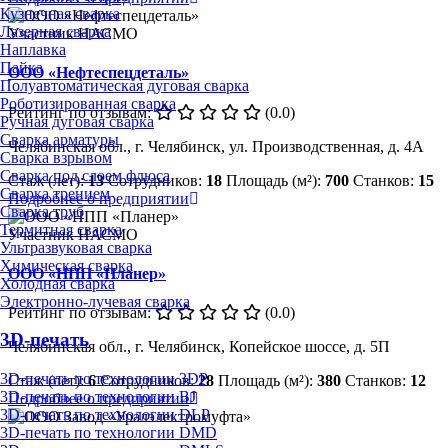
Кузнечная сварка
Лазерная сварка
Участник НАСМО
Наплавка
Пайка
ООО «Нефтеспецдеталь»
Полуавтоматическая дуговая сварка
Роботизированная сварка
Рейтинг по отзывам:
(0.0)
Ручная дуговая сварка
Сварка арматуры
Челябинская обл., г. Челябинск, ул. Производственная, д. 4А
Сварка взрывом
Сварка под слоем флюса
Стаж (лет):
13
Сотрудников:
18
Площадь (м²):
700
Станков:
15
Сварка трением
Подробнее о предприятии
Сварка труб
Термитная сварка
Участник НАСМО
Ультразвуковая сварка
Химическая сварка
ООО «НПП «Планер»
Холодная сварка
Электронно-лучевая сварка
Рейтинг по отзывам:
(0.0)
3D-печать
Челябинская обл., г. Челябинск, Копейское шоссе, д. 5П
3D-печать по технологии 3DP
Стаж (лет):
6
Сотрудников:
28
Площадь (м²):
380
Станков:
12
3D-печать по технологии BJ
Подробнее о предприятии
3D-печать по технологии DLP
3D-печать по технологии DMD