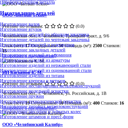
Перемотка рулонов металла
Изготовление деталей
ООО «Битван Техно»
Изготовление валов
Рейтинг по отзывам:
(0.0)
Изготовление втулок
Изготовление деталей по образцам заказчика
Челябинская обл., г. Челябинск, Троицкий тракт, д. 9/6
Изготовление деталей по чертежам заказчика
Изготовление ёмкостей и резервуаров
Стаж (лет):
17
Сотрудников:
50
Площадь (м²):
2500
Станков:
Изготовление закладных деталей
15
Изготовление изделий из алюминия
Подробнее о предприятии
Изготовление изделий из арматуры
Изготовление изделий из нержавеющей стали
Изготовление изделий из оцинкованной стали
ИП Касьянов К. М.
Изготовление изделий из титана
Изготовление крепежа и метизов
Рейтинг по отзывам:
(0.0)
Изготовление нестандартных металлоконструкций
Изготовление модельной оснастки
Челябинская обл., г. Челябинск, ул. Российская, д. 1В
Изготовление пружин
Изготовление технологической оснастки
Стаж (лет):
19
Сотрудников:
10
Площадь (м²):
400
Станков:
16
Изготовление типовых металлоконструкций
Подробнее о предприятии
Изготовление шестерен и зубчатых колес
Изготовление штампов и пресс-форм
ООО «Челябинский Калибр»