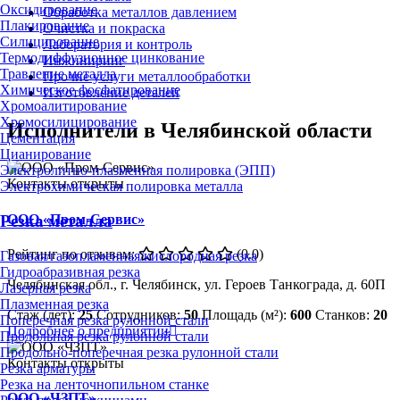
Оксидирование
Обработка металлов давлением
Плакирование
Очистка и покраска
Силицирование
Лаборатория и контроль
Термодиффузионное цинкование
Инжиниринг
Травление металла
Прочие услуги металлообработки
Химическое фосфатирование
Изготовление деталей
Хромоалитирование
Хромосилицирование
Исполнители в Челябинской области
Цементация
Цианирование
Электролитно-плазменная полировка (ЭПП)
Контакты открыты
Электрохимическая полировка металла
ООО «Пром-Сервис»
Резка металла
Рейтинг по отзывам:
(0.0)
Газовая/газопламенная/кислородная резка
Гидроабразивная резка
Челябинская обл., г. Челябинск, ул. Героев Танкограда, д. 60П
Лазерная резка
Плазменная резка
Стаж (лет):
25
Сотрудников:
50
Площадь (м²):
600
Станков:
20
Поперечная резка рулонной стали
Подробнее о предприятии
Продольная резка рулонной стали
Продольно-поперечная резка рулонной стали
Контакты открыты
Резка арматуры
Резка на ленточнопильном станке
ООО «ЧЗПТ»