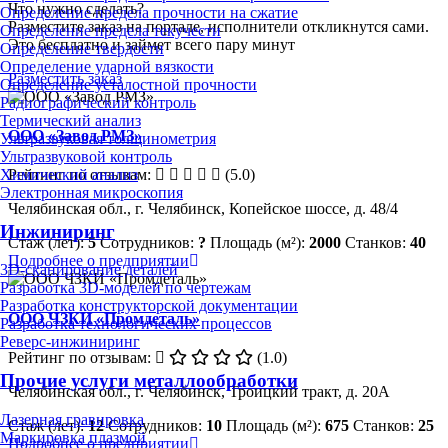
Что нужно сделать?
Определение предела прочности на сжатие
Разместите заказ на портале, исполнители откликнутся сами.
Определение предела текучести
Это бесплатно и займет всего пару минут
Определение твердости
Определение ударной вязкости
Разместить заказ
Определение усталостной прочности
Радиографический контроль
Термический анализ
ООО «Завод РМЗ»
Ультразвуковая толщинометрия
Ультразвуковой контроль
Химический анализ
Рейтинг по отзывам:
(5.0)
Электронная микроскопия
Челябинская обл., г. Челябинск, Копейское шоссе, д. 48/4
Инжиниринг
Стаж (лет):
5
Сотрудников:
?
Площадь (м²):
2000
Станков:
40
Подробнее о предприятии
3D-сканирование деталей
Разработка 3D-моделей по чертежам
Разработка конструкторской документации
ООО ЧЗКИ «Промдеталь»
Разработка технологических процессов
Реверс-инжиниринг
Рейтинг по отзывам:
(1.0)
Прочие услуги металлообработки
Челябинская обл., г. Челябинск, Троицкий тракт, д. 20А
Лазерная гравировка
Стаж (лет):
12
Сотрудников:
10
Площадь (м²):
675
Станков:
25
Маркировка плазмой
Подробнее о предприятии