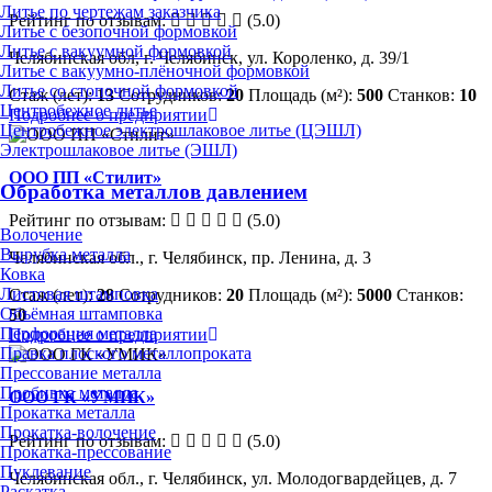
Литье по чертежам заказчика
Рейтинг по отзывам:
(5.0)
Литье с безопочной формовкой
Литье с вакуумной формовкой
Челябинская обл, г. Челябинск, ул. Короленко, д. 39/1
Литье с вакуумно-плёночной формовкой
Литье со стопочной формовкой
Стаж (лет):
13
Сотрудников:
20
Площадь (м²):
500
Станков:
10
Центробежное литье
Подробнее о предприятии
Центробежное электрошлаковое литье (ЦЭШЛ)
Электрошлаковое литье (ЭШЛ)
ООО ПП «Стилит»
Обработка металлов давлением
Рейтинг по отзывам:
(5.0)
Волочение
Вырубка металла
Челябинская обл., г. Челябинск, пр. Ленина, д. 3
Ковка
Листовая штамповка
Стаж (лет):
28
Сотрудников:
20
Площадь (м²):
5000
Станков:
Объёмная штамповка
50
Перфорация металла
Подробнее о предприятии
Правка плоского металлопроката
Прессование металла
Пробивка металла
ООО ГК «УМИК»
Прокатка металла
Прокатка-волочение
Рейтинг по отзывам:
(5.0)
Прокатка-прессование
Пуклевание
Челябинская обл., г. Челябинск, ул. Молодогвардейцев, д. 7
Раскатка