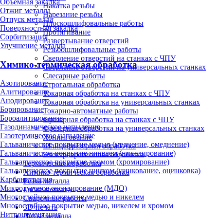
Объёмная закалка
Накатка резьбы
Отжиг металла
Нарезание резьбы
Отпуск металла
Плоскошлифовальные работы
Поверхностная закалка
Протягивание
Сорбитизация
Развертывание отверстий
Улучшение металла
Резьбошлифовальные работы
Сверление отверстий на станках с ЧПУ
Химико-термическая обработка
Сверление отверстий на универсальных станках
Слесарные работы
Азотирование
Строгальная обработка
Алитирование
Токарная обработка на станках с ЧПУ
Анодирование
Токарная обработка на универсальных станках
Борирование
Токарно-автоматные работы
Бороалитирование
Фрезерная обработка на станках с ЧПУ
Газодинамическое напыление
Фрезерная обработка на универсальных станках
Газотермическое напыление
Хонингование
Гальваническое покрытие медью (меднение, омеднение)
Шлицефрезерная обработка
Гальваническое покрытие никелем (никелирование)
Электроэрозионная обработка
Гальваническое покрытие хромом (хромирование)
Термическая обработка
Гальваническое покрытие цинком (цинкование, оцинковка)
Химико-термическая обработка
Карбонитрация
Резка металла
Микродуговое оксидирование (МДО)
Гибка металла
Многослойное покрытие медью и никелем
Сварочные работы
Многослойное покрытие медью, никелем и хромом
3D-печать
Нитроцементация
Литьё металла