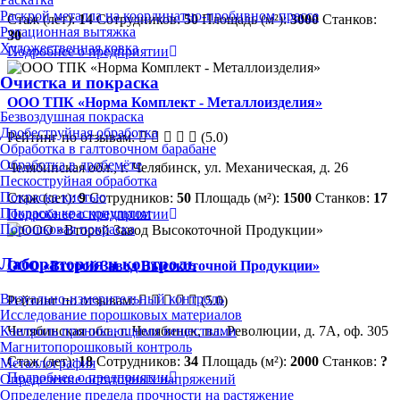
Раскрой металла на координатно-пробивном прессе
Стаж (лет):
14
Сотрудников:
50
Площадь (м²):
3000
Станков:
Ротационная вытяжка
30
Художественная ковка
Подробнее о предприятии
Очистка и покраска
ООО ТПК «Норма Комплект - Металлоизделия»
Безвоздушная покраска
Дробеструйная обработка
Рейтинг по отзывам:
(5.0)
Обработка в галтовочном барабане
Обработка в дробемёте
Челябинская обл., г. Челябинск, ул. Механическая, д. 26
Пескоструйная обработка
Покраска кистью
Стаж (лет):
9
Сотрудников:
50
Площадь (м²):
1500
Станков:
17
Покраска краскопультом
Подробнее о предприятии
Порошковая покраска
Лаборатория и контроль
ООО «Второй Завод Высокоточной Продукции»
Визуально-измерительный контроль
Рейтинг по отзывам:
(5.0)
Исследование порошковых материалов
Челябинская обл., г. Челябинск, пл. Революции, д. 7А, оф. 305
Контроль проникающими веществами
Магнитопорошковый контроль
Стаж (лет):
18
Сотрудников:
34
Площадь (м²):
2000
Станков:
?
Металлография
Подробнее о предприятии
Определение остаточных напряжений
Определение предела прочности на растяжение