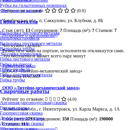
Резка пресс-ножницами
Рубка на гильотинных ножницах
Фигурная резка труб
Рейтинг по отзывам:
(0.0)
Челябинская обл., п. Саккулово, ул. Клубная, д. 8Б
Гибка металла
Стаж (лет):
13
Сотрудников:
?
Площадь (м²):
?
Станков:
7
Вальцовка листового металла
Подробнее о предприятии
Вальцовка профиля
Вальцовка пруткового металла
Что нужно сделать?
Вальцовка трубы
Разместите заказ на портале, исполнители откликнутся сами.
3D-гибка проволоки
Это бесплатно и займет всего пару минут
Гибка листового металла
Гибка на прессе
Разместить заказ
Гибка профиля
Гибка пруткового металла
Участник НАСМО
Гибка трубы
ООО «Литейно-механический завод»
Сварочные работы
Рейтинг по отзывам:
(4.0)
Аргонная (аргонодуговая) сварка
Газовая сварка
Челябинская обл., г. Нязепетровск, ул. Карла Маркса, д. 1А
Газопрессовая сварка
Диффузионная сварка
Стаж (лет):
279
Сотрудников:
350
Площадь (м²):
190000
Дугопрессовая сварка
Станков:
113
Контактная сварка
Подробнее о предприятии