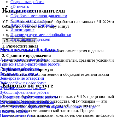
Сварочные работы
3D-печать
Найдите исполнителя
Литьё металла
Обработка металлов давлением
Очистка и покраска
Узнайте стоимость токарной обработки на станках с ЧПУ. Это
Лаборатория и контроль
бесплатно и займет всего пару минут
Инжиниринг
Прочие услуги металлообработки
Изготовление деталей
Найти исполнителя
1.
Разместите заказ
Механическая обработка
Никаких звонков и рассылок. Экономьте время и деньги
2.
Сравните предложения
Алмазно-расточные работы
Изучите отзывы и рейтинг исполнителей, сравните условия и
Горизонтально-расточные работы
цены
Долбёжная обработка
3.
Договоритесь напрямую
Заточка инструмента
Связывайтесь с исполнителями и обсуждайте детали заказа
Зенкерование отверстий
Зубодолбёжная обработка
Коротко об услуге
Зубофрезерная обработка
Зубошлифовальные работы
Токарная обработка металла на станках с ЧПУ: прецизионный
Координатно-расточные работы
стандарт современного производства. ЧПУ-токарка — это
Круглошлифовальные работы
высокоточное формирование деталей вращения (валов,
Механическая обработка на обрабатывающем центре
втулок, муфт) из металлической заготовки. Процесс
Накатка резьбы
полностью автоматизирован: компьютер считывает цифровой
Нарезание резьбы