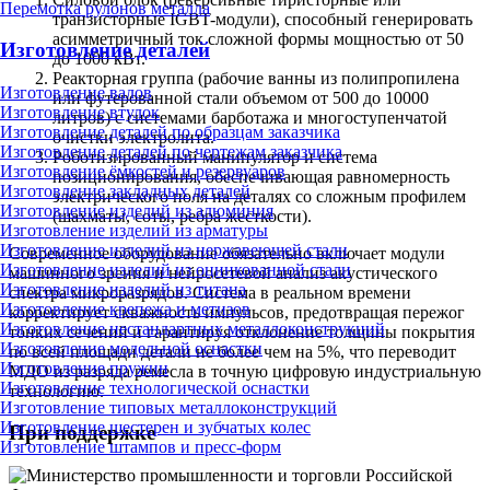
Перемотка рулонов металла
транзисторные IGBT-модули), способный генерировать
асимметричный ток сложной формы мощностью от 50
Изготовление деталей
до 1000 кВт.
Реакторная группа (рабочие ванны из полипропилена
Изготовление валов
или футерованной стали объемом от 500 до 10000
Изготовление втулок
литров) с системами барботажа и многоступенчатой
Изготовление деталей по образцам заказчика
очистки электролита.
Изготовление деталей по чертежам заказчика
Роботизированный манипулятор и система
Изготовление ёмкостей и резервуаров
позиционирования, обеспечивающая равномерность
Изготовление закладных деталей
электрического поля на деталях со сложным профилем
Изготовление изделий из алюминия
(шахматы, соты, ребра жесткости).
Изготовление изделий из арматуры
Изготовление изделий из нержавеющей стали
Современное оборудование обязательно включает модули
Изготовление изделий из оцинкованной стали
машинного зрения и нейросетевой анализ акустического
Изготовление изделий из титана
спектра микроразрядов. Система в реальном времени
Изготовление крепежа и метизов
корректирует скважность импульсов, предотвращая пережог
Изготовление нестандартных металлоконструкций
тонких сечений и гарантируя отклонение толщины покрытия
Изготовление модельной оснастки
по всей площади детали не более чем на 5%, что переводит
Изготовление пружин
МДО из разряда ремесла в точную цифровую индустриальную
Изготовление технологической оснастки
технологию.
Изготовление типовых металлоконструкций
Изготовление шестерен и зубчатых колес
При поддержке
Изготовление штампов и пресс-форм