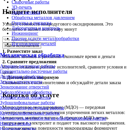
Сварочные работы
3D-печать
Найдите исполнителя
Литьё металла
Обработка металлов давлением
Очистка и покраска
Узнайте стоимость микродугового оксидирования. Это
Лаборатория и контроль
бесплатно и займет всего пару минут
Инжиниринг
Прочие услуги металлообработки
Изготовление деталей
Найти исполнителя
1.
Разместите заказ
Механическая обработка
Никаких звонков и рассылок. Экономьте время и деньги
2.
Сравните предложения
Алмазно-расточные работы
Изучите отзывы и рейтинг исполнителей, сравните условия и
Горизонтально-расточные работы
цены
Долбёжная обработка
3.
Договоритесь напрямую
Заточка инструмента
Связывайтесь с исполнителями и обсуждайте детали заказа
Зенкерование отверстий
Зубодолбёжная обработка
Коротко об услуге
Зубофрезерная обработка
Зубошлифовальные работы
Микродуговое оксидирование (МДО) — передовая
Координатно-расточные работы
электрохимическая технология упрочнения легких металлов:
Круглошлифовальные работы
алюминия, магния и титана. В процессе МДО деталь
Механическая обработка на обрабатывающем центре
погружают в электролит и подают ток высокого напряжения.
Накатка резьбы
Возникающие на поверхности микроразряды формируют
Нарезание резьбы