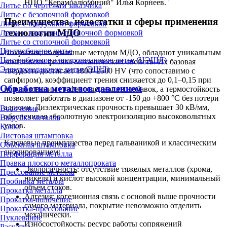
НПО "Керамоалюминий" Илья Корнеев.
Литье по чертежам заказчика
Литье с безопочной формовкой
Преимущества, недостатки и сферы применения
Литье с вакуумной формовкой
технологии МДО
Литье с вакуумно-плёночной формовкой
Литье со стопочной формовкой
Центробежное литье
Покрытия, полученные методом МДО, обладают уникальным
Центробежное электрошлаковое литье (ЦЭШЛ)
комплексом физико-механических свойств. Их базовая
Электрошлаковое литье (ЭШЛ)
твердость достигает 1800–2500 HV (что сопоставимо с
сапфиром), коэффициент трения снижается до 0,1–0,15 при
Обработка металлов давлением
использовании графенсодержащих добавок, а термостойкость
позволяет работать в диапазоне от -150 до +800 °C без потери
адгезии. Диэлектрическая прочность превышает 30 кВ/мм,
Волочение
обеспечивая абсолютную электроизоляцию высоковольтных
Вырубка металла
узлов.
Ковка
Листовая штамповка
Ключевые преимущества перед гальваникой и классическим
Объёмная штамповка
анодированием:
Перфорация металла
Правка плоского металлопроката
Экологичность
: отсутствие тяжелых металлов (хрома,
Прессование металла
никеля) и кислот высокой концентрации, минимальный
Пробивка металла
объем стоков.
Прокатка металла
Адгезия
: когезионная связь с основой выше прочности
Прокатка-волочение
самого материала, покрытие невозможно отделить
Прокатка-прессование
механически.
Пуклевание
Износостойкость
: ресурс работы сопряжений
Раскатка