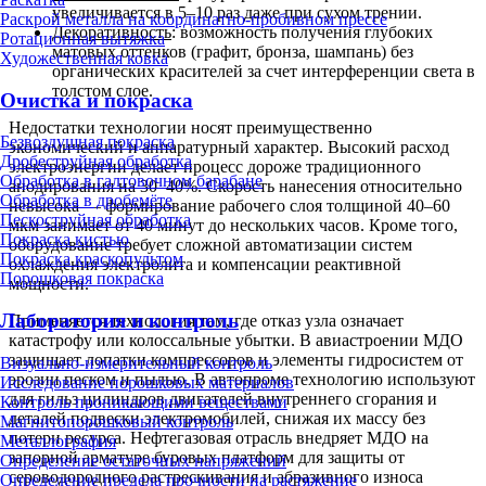
увеличивается в 5–10 раз даже при сухом трении.
Раскрой металла на координатно-пробивном прессе
Декоративность
: возможность получения глубоких
Ротационная вытяжка
матовых оттенков (графит, бронза, шампань) без
Художественная ковка
органических красителей за счет интерференции света в
толстом слое.
Очистка и покраска
Недостатки технологии носят преимущественно
Безвоздушная покраска
экономический и аппаратурный характер. Высокий расход
Дробеструйная обработка
электроэнергии делает процесс дороже традиционного
Обработка в галтовочном барабане
анодирования на 30–40%. Скорость нанесения относительно
Обработка в дробемёте
невысока — формирование рабочего слоя толщиной 40–60
Пескоструйная обработка
мкм занимает от 40 минут до нескольких часов. Кроме того,
Покраска кистью
оборудование требует сложной автоматизации систем
Покраска краскопультом
охлаждения электролита и компенсации реактивной
Порошковая покраска
мощности.
Лаборатория и контроль
Применяется технология там, где отказ узла означает
катастрофу или колоссальные убытки. В авиастроении МДО
защищает лопатки компрессоров и элементы гидросистем от
Визуально-измерительный контроль
эрозии песком и пылью. В автопроме технологию используют
Исследование порошковых материалов
для гильз цилиндров двигателей внутреннего сгорания и
Контроль проникающими веществами
деталей подвески электромобилей, снижая их массу без
Магнитопорошковый контроль
потери ресурса. Нефтегазовая отрасль внедряет МДО на
Металлография
запорной арматуре буровых платформ для защиты от
Определение остаточных напряжений
сероводородного растрескивания и абразивного износа
Определение предела прочности на растяжение