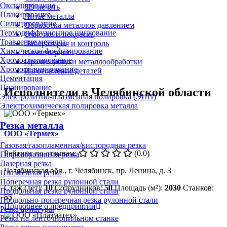
Оксидирование
3D-печать
Плакирование
Литьё металла
Силицирование
Обработка металлов давлением
Термодиффузионное цинкование
Очистка и покраска
Травление металла
Лаборатория и контроль
Химическое фосфатирование
Инжиниринг
Хромоалитирование
Прочие услуги металлообработки
Хромосилицирование
Изготовление деталей
Цементация
Цианирование
Исполнители в Челябинской области
Электролитно-плазменная полировка (ЭПП)
Электрохимическая полировка металла
Резка металла
ООО «Термех»
Газовая/газопламенная/кислородная резка
Рейтинг по отзывам:
(0.0)
Гидроабразивная резка
Лазерная резка
Челябинская обл., г. Челябинск, пр. Ленина, д. 3
Плазменная резка
Поперечная резка рулонной стали
Стаж (лет):
10
Сотрудников:
50
Площадь (м²):
2030
Станков:
Продольная резка рулонной стали
55
Продольно-поперечная резка рулонной стали
Подробнее о предприятии
Резка арматуры
Резка на ленточнопильном станке