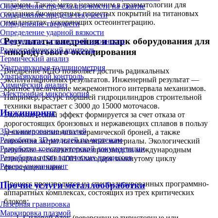
шламом. Также метод незаменим в травматологии для
Определение предела прочности на сжатие
создания биоинертных пористых покрытий на титановых
Определение предела текучести
имплантатах, ускоряющих остеоинтеграцию.
Определение твердости
Определение ударной вязкости
Результаты внедрения и парк оборудования для
Определение усталостной прочности
Радиографический контроль
микродугового оксидирования
Термический анализ
Ультразвуковая толщинометрия
Внедрение МДО позволяет достичь радикальных
Ультразвуковой контроль
эксплуатационных результатов. Инженерный результат —
Химический анализ
кратное увеличение межремонтного интервала механизмов.
Электронная микроскопия
Например, ресурс поршней гидроцилиндров строительной
техники вырастает с 3000 до 15000 моточасов.
Инжиниринг
Экономический эффект формируется за счет отказа от
дорогостоящих бронзовых и нержавеющих сплавов в пользу
3D-сканирование деталей
дешевого алюминия с керамической броней, а также
Разработка 3D-моделей по чертежам
снижения затрат на смазочные материалы. Экологический
Разработка конструкторской документации
результат — соответствие производств международным
Разработка технологических процессов
стандартам ISO 14001 благодаря замкнутому циклу
Реверс-инжиниринг
фильтрации ванн.
Процесс производится на специализированных программно-
Прочие услуги металлообработки
аппаратных комплексах, состоящих из трех критических
блоков:
Лазерная гравировка
Маркировка плазмой
Силовой блок (реверсивные тиристорные или