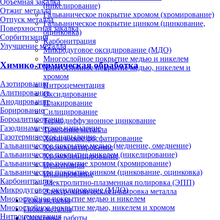
Объёмная закалка
(никелирование)
Отжиг металла
Гальваническое покрытие хромом (хромирование)
Отпуск металла
Гальваническое покрытие цинком (цинкование,
Поверхностная закалка
оцинковка)
Сорбитизация
Карбонитрация
Улучшение металла
Микродуговое оксидирование (МДО)
Многослойное покрытие медью и никелем
Химико-термическая обработка
Многослойное покрытие медью, никелем и
хромом
Азотирование
Нитроцементация
Алитирование
Оксидирование
Анодирование
Плакирование
Борирование
Силицирование
Бороалитирование
Термодиффузионное цинкование
Газодинамическое напыление
Травление металла
Газотермическое напыление
Химическое фосфатирование
Гальваническое покрытие медью (меднение, омеднение)
Хромоалитирование
Гальваническое покрытие никелем (никелирование)
Хромосилицирование
Гальваническое покрытие хромом (хромирование)
Цементация
Гальваническое покрытие цинком (цинкование, оцинковка)
Цианирование
Карбонитрация
Электролитно-плазменная полировка (ЭПП)
Микродуговое оксидирование (МДО)
Электрохимическая полировка металла
Многослойное покрытие медью и никелем
Резка металла
Многослойное покрытие медью, никелем и хромом
Гибка металла
Нитроцементация
Сварочные работы