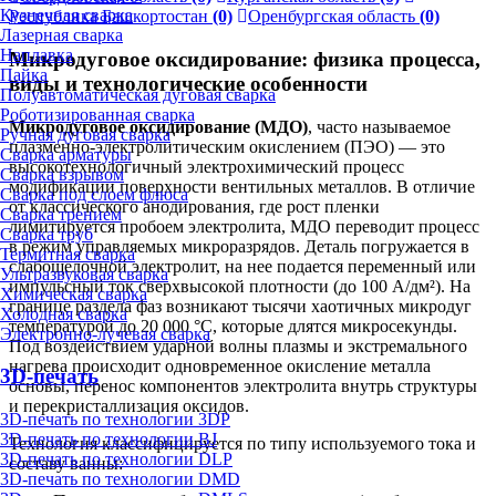
Кузнечная сварка
Республика Башкортостан
(0)
Оренбургская область
(0)
Лазерная сварка
Наплавка
Микродуговое оксидирование: физика процесса,
Пайка
виды и технологические особенности
Полуавтоматическая дуговая сварка
Роботизированная сварка
Микродуговое оксидирование (МДО)
, часто называемое
Ручная дуговая сварка
плазменно-электролитическим окислением (ПЭО) — это
Сварка арматуры
высокотехнологичный электрохимический процесс
Сварка взрывом
модификации поверхности вентильных металлов. В отличие
Сварка под слоем флюса
от классического анодирования, где рост пленки
Сварка трением
лимитируется пробоем электролита, МДО переводит процесс
Сварка труб
в режим управляемых микроразрядов. Деталь погружается в
Термитная сварка
слабощелочной электролит, на нее подается переменный или
Ультразвуковая сварка
импульсный ток сверхвысокой плотности (до 100 А/дм²). На
Химическая сварка
границе раздела фаз возникают тысячи хаотичных микродуг
Холодная сварка
температурой до 20 000 °C, которые длятся микросекунды.
Электронно-лучевая сварка
Под воздействием ударной волны плазмы и экстремального
нагрева происходит одновременное окисление металла
3D-печать
основы, перенос компонентов электролита внутрь структуры
и перекристаллизация оксидов.
3D-печать по технологии 3DP
3D-печать по технологии BJ
Технология классифицируется по типу используемого тока и
3D-печать по технологии DLP
составу ванны:
3D-печать по технологии DMD