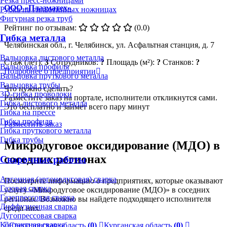
Резка пресс-ножницами
ООО «Плазматех»
Рубка на гильотинных ножницах
Фигурная резка труб
Рейтинг по отзывам:
(0.0)
Гибка металла
Челябинская обл., г. Челябинск, ул. Асфальтная станция, д. 7
Вальцовка листового металла
Стаж (лет):
3
Сотрудников:
?
Площадь (м²):
?
Станков:
?
Вальцовка профиля
Подробнее о предприятии
Вальцовка пруткового металла
Вальцовка трубы
Что нужно сделать?
3D-гибка проволоки
Разместите заказ на портале, исполнители откликнутся сами.
Гибка листового металла
Это бесплатно и займет всего пару минут
Гибка на прессе
Гибка профиля
Разместить заказ
Гибка пруткового металла
Гибка трубы
Микродуговое оксидирование (МДО) в
соседних регионах
Сварочные работы
Аргонная (аргонодуговая) сварка
Посмотрите информацию о предприятиях, которые оказывают
Газовая сварка
услугу «Микродуговое оксидирование (МДО)» в соседних
Газопрессовая сварка
регионах. Возможно вы найдете подходящего исполнителя
Диффузионная сварка
среди них.
Дугопрессовая сварка
Контактная сварка
Свердловская область
(0)
Курганская область
(0)