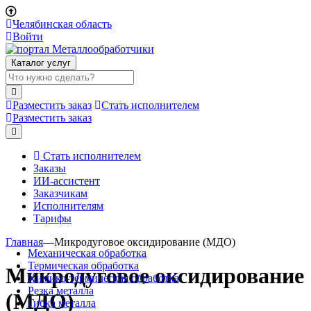
Челябинская область
Войти
Каталог услуг
Разместить заказ
Стать исполнителем
Разместить заказ
Стать исполнителем
Заказы
ИИ-ассистент
Заказчикам
Исполнителям
Тарифы
Главная
—
Микродуговое оксидирование (МДО)
Механическая обработка
Термическая обработка
Микродуговое оксидирование
Химико-термическая обработка
Резка металла
(МДО)
Гибка металла