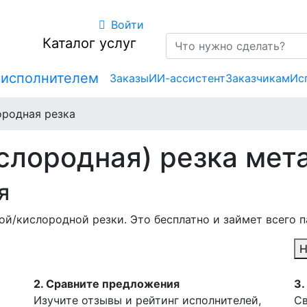
Войти
Каталог услуг
 исполнителем
Заказы
ИИ-ассистент
Заказчикам
Ис
ородная резка
ислородная) резка мет
я
ой/кислородной резки. Это бесплатно и займет всего 
Н
2.
Сравните предложения
3.
Изучите отзывы и рейтинг исполнителей,
Св