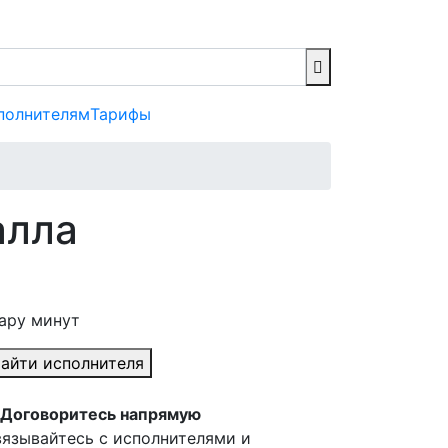
полнителям
Тарифы
алла
пару минут
айти исполнителя
Договоритесь напрямую
язывайтесь с исполнителями и