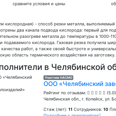
сравните условия и цены
об
или кислородная) - способ резки металла, выполняемы
мотрены два канала подвода кислорода: первый для по
ительном разогреве металла до температуры в 1000-11
и подаваемого кислорода. Газовая резка получила ши
качества работ, а также своей быстроте и универсал
окую область термического воздействия на заготовку.
полнители в Челябинской о
Участник НАСМО
ООО «Челябинский зав
Рейтинг по отзывам:
(5.0)
Челябинская обл., г. Копейск, ул. Б
Стаж (лет):
11
Сотрудников:
10
Пл
Подробнее о предприятии