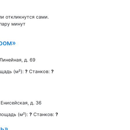
ли откликнутся сами.
 пару минут
ром»
 Линейная, д. 69
щадь (м²):
?
Станков:
?
 Енисейская, д. 36
лощадь (м²):
?
Станков:
?
ь»