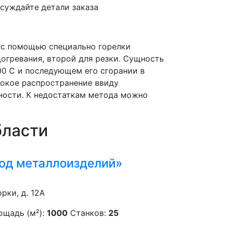
суждайте детали заказа
й с помощью специально горелки
догревания, второй для резки. Сущность
00 С и последующем его сгорании в
рокое распространение ввиду
ьности. К недостаткам метода можно
бласти
од металлоизделий»
орки, д. 12А
ощадь (м²):
1000
Станков:
25