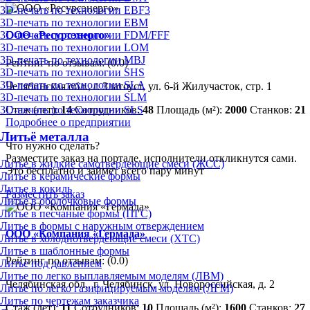
3D-печать по технологии EBF3
3D-печать по технологии EBM
3D-печать по технологии FDM/FFF
ООО «Ресурсэнерго»
3D-печать по технологии LOM
3D-печать по технологии MBJ
Рейтинг по отзывам:
(0.0)
3D-печать по технологии SHS
3D-печать по технологии SLA
Челябинская обл., г. Златоуст, ул. 6-й Жилучасток, стр. 1
3D-печать по технологии SLM
Стаж (лет):
14
Сотрудников:
48
Площадь (м²):
2000
Станков:
21
3D-печать по технологии SLS
Подробнее о предприятии
Литьё металла
Что нужно сделать?
Разместите заказ на портале, исполнители откликнутся сами.
Литье в жидкие самотвердеющие смеси (ЖСС)
Это бесплатно и займет всего пару минут
Литье в керамические формы
Литье в кокиль
Разместить заказ
Литье в оболочковые формы
Литье в песчаные формы (ПГС)
Литье в формы с наружным отверждением
ООО «Компания «Гермада»
Литье в холоднотвердеющие смеси (ХТС)
Литье в шаблонные формы
Рейтинг по отзывам:
(0.0)
Литье под давлением
Литье по легко выплавляемым моделям (ЛВМ)
Челябинская обл., г. Челябинск, ул. Новороссийская, д. 2
Литье по легко газифицируемым моделям (ЛГМ)
Литье по чертежам заказчика
Стаж (лет):
11
Сотрудников:
10
Площадь (м²):
1600
Станков:
27