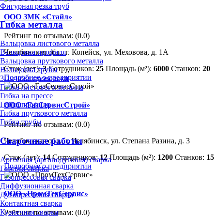
Фигурная резка труб
ООО ЗМК «Стайл»
Гибка металла
Рейтинг по отзывам:
(0.0)
Вальцовка листового металла
Челябинская обл., г. Копейск, ул. Меховова, д. 1А
Вальцовка профиля
Вальцовка пруткового металла
Стаж (лет):
3
Сотрудников:
25
Площадь (м²):
6000
Станков:
20
Вальцовка трубы
Подробнее о предприятии
3D-гибка проволоки
Гибка листового металла
Гибка на прессе
Гибка профиля
ООО «ГазСервисСтрой»
Гибка пруткового металла
Гибка трубы
Рейтинг по отзывам:
(0.0)
Сварочные работы
Челябинская обл., г. Челябинск, ул. Степана Разина, д. 3
Стаж (лет):
14
Сотрудников:
12
Площадь (м²):
1200
Станков:
15
Аргонная (аргонодуговая) сварка
Подробнее о предприятии
Газовая сварка
Газопрессовая сварка
Диффузионная сварка
ООО «ПромТехСервис»
Дугопрессовая сварка
Контактная сварка
Кузнечная сварка
Рейтинг по отзывам:
(0.0)