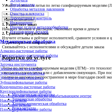
3D-печать
Литьё металла
Узнайте стоимость литья по легко газифицируемым моделям (Л
Обработка металлов давлением
Очистка и покраска
Лаборатория и контроль
Найти исполнителя
Инжиниринг
1.
Разместите заказ
Прочие услуги металлообработки
Никаких звонков и рассылок. Экономьте время и деньги
Изготовление деталей
2.
Сравните предложения
Изучите отзывы и рейтинг исполнителей, сравните условия и 
Механическая обработка
3.
Договоритесь напрямую
Связывайтесь с исполнителями и обсуждайте детали заказа
Алмазно-расточные работы
Горизонтально-расточные работы
Коротко об услуге
Долбёжная обработка
Заточка инструмента
Литье по легко газифицируемым моделям (ЛГМ) - это технолог
Зенкерование отверстий
смесью из сухого песка или с добавлением связующих. При по
Зубодолбёжная обработка
получила широкое распространение в мире благодаря своей эк
Зубофрезерная обработка
Зубошлифовальные работы
Координатно-расточные работы
Круглошлифовальные работы
Механическая обработка
Механическая обработка на обрабатывающем центре
Термическая обработка
Накатка резьбы
Химико-термическая обработка
Нарезание резьбы
Резка металла
Плоскошлифовальные работы