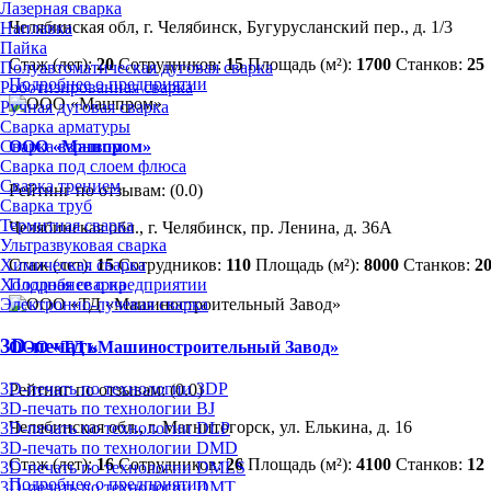
Лазерная сварка
Челябинская обл, г. Челябинск, Бугурусланский пер., д. 1/3
Наплавка
Пайка
Стаж (лет):
20
Сотрудников:
15
Площадь (м²):
1700
Станков:
25
Полуавтоматическая дуговая сварка
Подробнее о предприятии
Роботизированная сварка
Ручная дуговая сварка
Сварка арматуры
Сварка взрывом
ООО «Машпром»
Сварка под слоем флюса
Сварка трением
Рейтинг по отзывам:
(0.0)
Сварка труб
Термитная сварка
Челябинская обл., г. Челябинск, пр. Ленина, д. 36А
Ультразвуковая сварка
Химическая сварка
Стаж (лет):
15
Сотрудников:
110
Площадь (м²):
8000
Станков:
2
Холодная сварка
Подробнее о предприятии
Электронно-лучевая сварка
3D-печать
ООО «ТД «Машиностроительный Завод»
3D-печать по технологии 3DP
Рейтинг по отзывам:
(0.0)
3D-печать по технологии BJ
Челябинская обл., г. Магнитогорск, ул. Елькина, д. 16
3D-печать по технологии DLP
3D-печать по технологии DMD
Стаж (лет):
16
Сотрудников:
26
Площадь (м²):
4100
Станков:
12
3D-печать по технологии DMLS
Подробнее о предприятии
3D-печать по технологии DMT