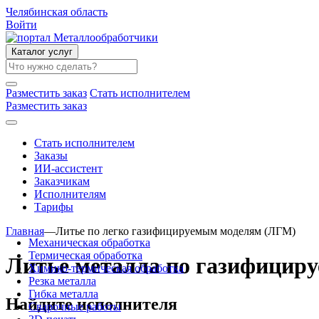
Челябинская область
Войти
Каталог услуг
Разместить заказ
Стать исполнителем
Разместить заказ
Стать исполнителем
Заказы
ИИ-ассистент
Заказчикам
Исполнителям
Тарифы
Главная
—
Литье по легко газифицируемым моделям (ЛГМ)
Механическая обработка
Термическая обработка
Литье металла по газифицир
Химико-термическая обработка
Резка металла
Гибка металла
Найдите исполнителя
Сварочные работы