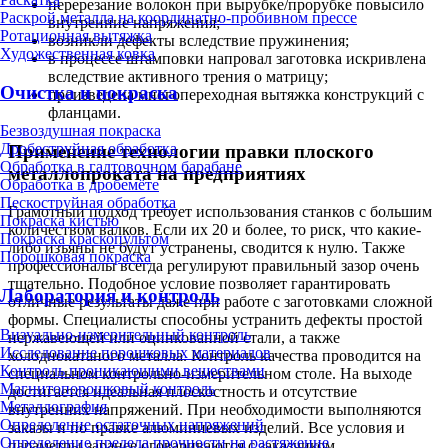
перерезание волокон при вырубке/прорубке повысило
Раскрой металла на координатно-пробивном прессе
внутренние напряжения;
Ротационная вытяжка
возникли дефекты вследствие пружинения;
Художественная ковка
в процессе штамповки напровал заготовка искривлена
вследствие активного трения о матрицу;
Очистка и покраска
произведена многопереходная вытяжка конструкций с
фланцами.
Безвоздушная покраска
Дробеструйная обработка
Применение технологии правки плоского
Обработка в галтовочном барабане
металлопроката на предприятиях
Обработка в дробемёте
Пескоструйная обработка
Грамотный подход требует использования станков с большим
Покраска кистью
количеством валков. Если их 20 и более, то риск, что какие-
Покраска краскопультом
либо изъяны не будут устранены, сводится к нулю. Также
Порошковая покраска
профессионалы всегда регулируют правильный зазор очень
тщательно. Подобное условие позволяет гарантировать
Лаборатория и контроль
отличные результаты даже при работе с заготовками сложной
формы. Специалисты способны устранить дефекты простой
Визуально-измерительный контроль
нержавеющей или оцинкованной стали, а также
Исследование порошковых материалов
холоднокатаного металла. Контроль качества проводится на
Контроль проникающими веществами
специальном контрольно-измерительном столе. На выходе
Магнитопорошковый контроль
достигается идеальная плоскостность и отсутствие
Металлография
внутренних напряжений. При необходимости выполняются
Определение остаточных напряжений
заказы и по правке алюминиевых изделий. Все условия и
Определение предела прочности на растяжение
параметры заранее оговариваются с заказчиком,