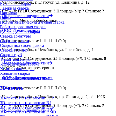
Челябинская обл., г. Златоуст, ул. Калинина, д. 12
Кузнечная сварка
Лазерная сварка
Стаж (лет):
10
Сотрудников:
?
Площадь (м²):
?
Станков:
?
Наплавка
Подробнее о предприятии
Пайка
Полуавтоматическая дуговая сварка
Роботизированная сварка
ООО «Технологика»
Ручная дуговая сварка
Сварка арматуры
Рейтинг по отзывам:
(0.0)
Сварка взрывом
Сварка под слоем флюса
Челябинская обл., г. Челябинск, ул. Российская, д. 1
Сварка трением
Сварка труб
Стаж (лет):
21
Сотрудников:
25
Площадь (м²):
1
Станков:
9
Термитная сварка
Подробнее о предприятии
Ультразвуковая сварка
Химическая сварка
Холодная сварка
ООО «Станкопромсервис»
Электронно-лучевая сварка
3D-печать
Рейтинг по отзывам:
(0.0)
Челябинская обл., г. Челябинск, пр. Ленина, д. 2, оф. 102Б
3D-печать по технологии 3DP
3D-печать по технологии BJ
Стаж (лет):
19
Сотрудников:
?
Площадь (м²):
?
Станков:
?
3D-печать по технологии DLP
Подробнее о предприятии
3D-печать по технологии DMD