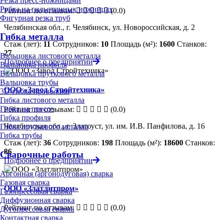
Резка пресс-ножницами
Рубка на гильотинных ножницах
Рейтинг по отзывам:
(0.0)
Фигурная резка труб
Челябинская обл., г. Челябинск, ул. Новороссийская, д. 2
Гибка металла
Стаж (лет):
11
Сотрудников:
10
Площадь (м²):
1600
Станков:
27
Вальцовка листового металла
Подробнее о предприятии
Вальцовка профиля
Вальцовка пруткового металла
Вальцовка трубы
ООО «Завод Стройтехника»
3D-гибка проволоки
Гибка листового металла
Гибка на прессе
Рейтинг по отзывам:
(0.0)
Гибка профиля
Челябинская обл., г. Златоуст, ул. им. И.В. Панфилова, д. 16
Гибка пруткового металла
Гибка трубы
Стаж (лет):
36
Сотрудников:
198
Площадь (м²):
18600
Станков:
86
Сварочные работы
Подробнее о предприятии
Аргонная (аргонодуговая) сварка
Газовая сварка
ООО «Златлитпром»
Газопрессовая сварка
Диффузионная сварка
Рейтинг по отзывам:
(0.0)
Дугопрессовая сварка
Контактная сварка