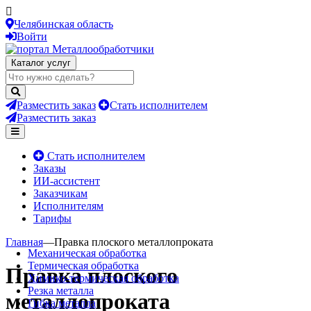
Челябинская область
Войти
Каталог услуг
Разместить заказ
Стать исполнителем
Разместить заказ
Стать исполнителем
Заказы
ИИ-ассистент
Заказчикам
Исполнителям
Тарифы
Главная
—
Правка плоского металлопроката
Механическая обработка
Термическая обработка
Правка плоского
Химико-термическая обработка
Резка металла
металлопроката
Гибка металла