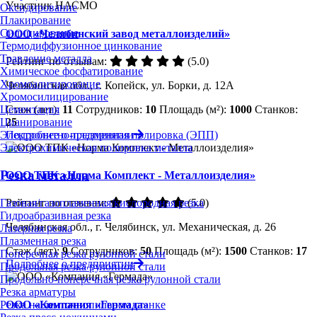
Участник НАСМО
Оксидирование
Плакирование
Силицирование
ООО «Челябинский завод металлоизделий»
Термодиффузионное цинкование
Травление металла
Рейтинг по отзывам:
(5.0)
Химическое фосфатирование
Хромоалитирование
Челябинская обл., г. Копейск, ул. Борки, д. 12А
Хромосилицирование
Стаж (лет):
11
Сотрудников:
10
Площадь (м²):
1000
Станков:
Цементация
25
Цианирование
Подробнее о предприятии
Электролитно-плазменная полировка (ЭПП)
Электрохимическая полировка металла
Резка металла
ООО ТПК «Норма Комплект - Металлоизделия»
Газовая/газопламенная/кислородная резка
Рейтинг по отзывам:
(5.0)
Гидроабразивная резка
Челябинская обл., г. Челябинск, ул. Механическая, д. 26
Лазерная резка
Плазменная резка
Стаж (лет):
9
Сотрудников:
50
Площадь (м²):
1500
Станков:
17
Поперечная резка рулонной стали
Подробнее о предприятии
Продольная резка рулонной стали
Продольно-поперечная резка рулонной стали
Резка арматуры
ООО «Компания «Гермада»
Резка на ленточнопильном станке