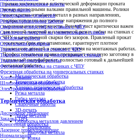
правки заключается в пластической деформации проката
Плоскошлифовальные работы
между приводными валками правильной машины. Ролики
Протягивание
многократно изгибают металл в разных направлениях,
Развертывание отверстий
перераспределяя внутренние напряжения до полного
Резьбошлифовальные работы
выравнивания поверхности. Ровный лист критически важен
Сверление отверстий на станках с ЧПУ
для точной лазерной и плазменной резки, гибки на станках с
Сверление отверстий на универсальных станках
ЧПУ и качественной сварки без зазоров. Правленый прокат
Слесарные работы
исключает брак при штамповке, гарантирует плотное
Строгальная обработка
прилегание деталей и экономит время на монтажных работах.
Токарная обработка на станках с ЧПУ
Профессиональная правка превращает исходную заготовку в
Токарная обработка на универсальных станках
идеальный полуфабрикат, полностью готовый к дальнейшей
Токарно-автоматные работы
металлообработке.
Фрезерная обработка на станках с ЧПУ
Фрезерная обработка на универсальных станках
Механическая обработка
Хонингование
Термическая обработка
Шлицефрезерная обработка
Химико-термическая обработка
Электроэрозионная обработка
Резка металла
Гибка металла
Термическая обработка
Сварочные работы
3D-печать
Дисперсное твердение
Литьё металла
Закалка ТВЧ
Обработка металлов давлением
Криогенная обработка
Волочение
Лазерное термоупрочнение
Вырубка металла
Нормализация
Ковка