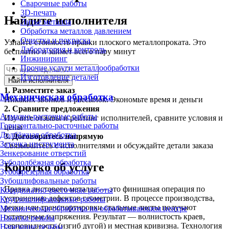
Сварочные работы
3D-печать
Найдите исполнителя
Литьё металла
Обработка металлов давлением
Очистка и покраска
Узнайте стоимость правки плоского металлопроката. Это
Лаборатория и контроль
бесплатно и займет всего пару минут
Инжиниринг
Прочие услуги металлообработки
Изготовление деталей
Найти исполнителя
1.
Разместите заказ
Механическая обработка
Никаких звонков и рассылок. Экономьте время и деньги
2.
Сравните предложения
Алмазно-расточные работы
Изучите отзывы и рейтинг исполнителей, сравните условия и
Горизонтально-расточные работы
цены
Долбёжная обработка
3.
Договоритесь напрямую
Заточка инструмента
Связывайтесь с исполнителями и обсуждайте детали заказа
Зенкерование отверстий
Зубодолбёжная обработка
Коротко об услуге
Зубофрезерная обработка
Зубошлифовальные работы
Правка листового металла — это финишная операция по
Координатно-расточные работы
устранению дефектов геометрии. В процессе производства,
Круглошлифовальные работы
резки или транспортировки стальные листы получают
Механическая обработка на обрабатывающем центре
остаточные напряжения. Результат — волнистость краев,
Накатка резьбы
серповидность (изгиб дугой) и местная кривизна. Технология
Нарезание резьбы