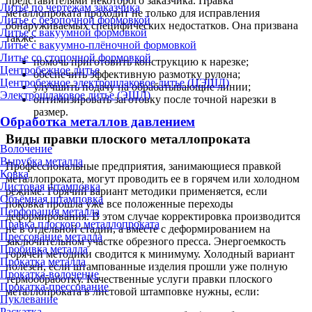
представителями некоторого заказчика. Правка
Литье по чертежам заказчика
металлопроката проходит не только для исправления
Литье с безопочной формовкой
обнаруживаемых специфических недостатков. Она призвана
Литье с вакуумной формовкой
также:
Литье с вакуумно-плёночной формовкой
Литье со стопочной формовкой
помочь приготовить конструкцию к нарезке;
Центробежное литье
обеспечить эффективную размотку рулона;
Центробежное электрошлаковое литье (ЦЭШЛ)
улучшить подачу на обрабатывающие линии;
Электрошлаковое литье (ЭШЛ)
оптимизировать заготовку после точной нарезки в
размер.
Обработка металлов давлением
Виды правки плоского металлопроката
Волочение
Вырубка металла
Профессиональные предприятия, занимающиеся правкой
Ковка
металлопроката, могут проводить ее в горячем или холодном
Листовая штамповка
режиме. Горячий вариант методики применяется, если
Объёмная штамповка
поковка прошла уже все положенные переходы
Перфорация металла
деформирования. В этом случае корректировка производится
Правка плоского металлопроката
не в отдельной стадии, а вместе с деформированием на
Прессование металла
заключительном участке обрезного пресса. Энергоемкость
Пробивка металла
горячей методики сводится к минимуму. Холодный вариант
Прокатка металла
полезен, если штампованные изделия прошли уже полную
Прокатка-волочение
термообработку. Качественные услуги правки плоского
Прокатка-прессование
металлопроката в листовой штамповке нужны, если:
Пуклевание
Раскатка