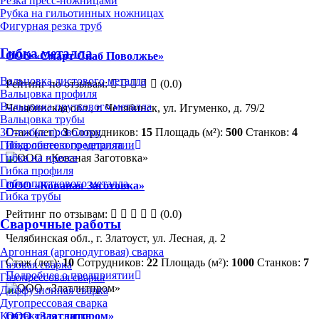
Резка пресс-ножницами
Рубка на гильотинных ножницах
Фигурная резка труб
Гибка металла
ООО «Смарт Снаб Поволжье»
Вальцовка листового металла
Рейтинг по отзывам:
(0.0)
Вальцовка профиля
Вальцовка пруткового металла
Челябинская обл., г. Челябинск, ул. Игуменко, д. 79/2
Вальцовка трубы
Стаж (лет):
3
Сотрудников:
15
Площадь (м²):
500
Станков:
4
3D-гибка проволоки
Подробнее о предприятии
Гибка листового металла
Гибка на прессе
Гибка профиля
Гибка пруткового металла
ООО «Кованая Заготовка»
Гибка трубы
Рейтинг по отзывам:
(0.0)
Сварочные работы
Челябинская обл., г. Златоуст, ул. Лесная, д. 2
Аргонная (аргонодуговая) сварка
Стаж (лет):
10
Сотрудников:
22
Площадь (м²):
1000
Станков:
7
Газовая сварка
Подробнее о предприятии
Газопрессовая сварка
Диффузионная сварка
Дугопрессовая сварка
Контактная сварка
ООО «Златлитпром»