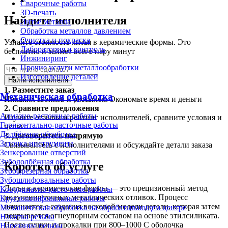
Сварочные работы
3D-печать
Найдите исполнителя
Литьё металла
Обработка металлов давлением
Очистка и покраска
Узнайте стоимость литья в керамические формы. Это
Лаборатория и контроль
бесплатно и займет всего пару минут
Инжиниринг
Прочие услуги металлообработки
Изготовление деталей
Найти исполнителя
1.
Разместите заказ
Механическая обработка
Никаких звонков и рассылок. Экономьте время и деньги
2.
Сравните предложения
Алмазно-расточные работы
Изучите отзывы и рейтинг исполнителей, сравните условия и
Горизонтально-расточные работы
цены
Долбёжная обработка
3.
Договоритесь напрямую
Заточка инструмента
Связывайтесь с исполнителями и обсуждайте детали заказа
Зенкерование отверстий
Зубодолбёжная обработка
Коротко об услуге
Зубофрезерная обработка
Зубошлифовальные работы
Литье в керамические формы — это прецизионный метод
Координатно-расточные работы
получения точных металлических отливок. Процесс
Круглошлифовальные работы
начинается с создания восковой модели детали, которая затем
Механическая обработка на обрабатывающем центре
покрывается огнеупорным составом на основе этилсиликата.
Накатка резьбы
После сушки и прокалки при 800–1000 C оболочка
Нарезание резьбы