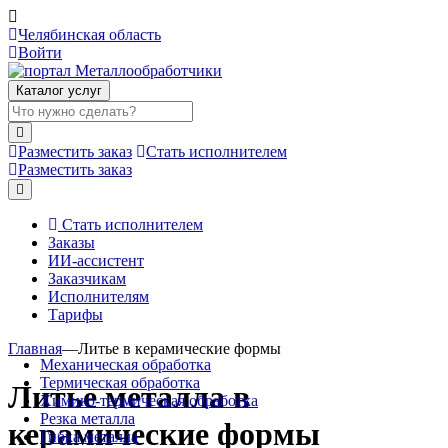
Челябинская область
Войти
Каталог услуг
Разместить заказ
Стать исполнителем
Разместить заказ
Стать исполнителем
Заказы
ИИ-ассистент
Заказчикам
Исполнителям
Тарифы
Главная
—
Литье в керамические формы
Механическая обработка
Термическая обработка
Литье металла в
Химико-термическая обработка
Резка металла
керамические формы
Гибка металла