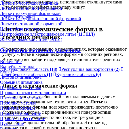
Разместите заказ на портале, исполнители откликнутся сами.
Литье по чертежам заказчика
Это бесплатно и займет всего пару минут
Литье с безопочной формовкой
Литье с вакуумной формовкой
Разместить заказ
Литье с вакуумно-плёночной формовкой
Литье со стопочной формовкой
Литье в керамические формы в
Центробежное литье
Центробежное электрошлаковое литье (ЦЭШЛ)
соседних регионах
Электрошлаковое литье (ЭШЛ)
Посмотрите информацию о предприятиях, которые оказывают
Обработка металлов давлением
услугу «Литье в керамические формы» в соседних регионах.
Возможно вы найдете подходящего исполнителя среди них.
Волочение
Вырубка металла
Свердловская область
(18)
Республика Башкортостан
(2)
Ковка
Оренбургская область
(1)
Курганская область
(0)
Листовая штамповка
Объёмная штамповка
Литье в керамические формы
Перфорация металла
Правка плоского металлопроката
В зависимости от требований к выплавляемым изделиям
Прессование металла
используются различные технологии литья.
Литье в
Пробивка металла
керамические формы
позволяет производить достаточно
Прокатка металла
сложные по форме, с криволинейными поверхностями
Прокатка-волочение
отливки с высочайшей точностью, не требующие в
Прокатка-прессование
дальнейшем дополнительной обработки. Этот метод
Пуклевание
отличается высокой стоимостью, сложностью и
Раскатка