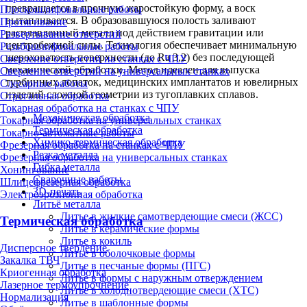
превращается в прочную жаростойкую форму, а воск
Плоскошлифовальные работы
вытапливается. В образовавшуюся полость заливают
Протягивание
расплавленный металл под действием гравитации или
Развертывание отверстий
центробежной силы. Технология обеспечивает минимальную
Резьбошлифовальные работы
шероховатость поверхности (до Ra 3,2) без последующей
Сверление отверстий на станках с ЧПУ
механической обработки. Метод идеален для выпуска
Сверление отверстий на универсальных станках
турбинных лопаток, медицинских имплантатов и ювелирных
Слесарные работы
изделий сложной геометрии из тугоплавких сплавов.
Строгальная обработка
Токарная обработка на станках с ЧПУ
Механическая обработка
Токарная обработка на универсальных станках
Термическая обработка
Токарно-автоматные работы
Химико-термическая обработка
Фрезерная обработка на станках с ЧПУ
Резка металла
Фрезерная обработка на универсальных станках
Гибка металла
Хонингование
Сварочные работы
Шлицефрезерная обработка
3D-печать
Электроэрозионная обработка
Литьё металла
Литье в жидкие самотвердеющие смеси (ЖСС)
Термическая обработка
Литье в керамические формы
Литье в кокиль
Дисперсное твердение
Литье в оболочковые формы
Закалка ТВЧ
Литье в песчаные формы (ПГС)
Криогенная обработка
Литье в формы с наружным отверждением
Лазерное термоупрочнение
Литье в холоднотвердеющие смеси (ХТС)
Нормализация
Литье в шаблонные формы