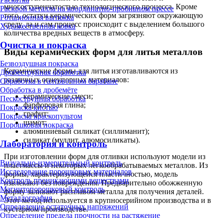
многоступенчатостью технологического процесса. Кроме
Раскрой металла на координатно-пробивном прессе
того, остатки керамических форм загрязняют окружающую
Ротационная вытяжка
среду, да и сам процесс происходит с выделением большого
Художественная ковка
количества вредных веществ в атмосферу.
Очистка и покраска
Виды керамических форм для литья металлов
Безвоздушная покраска
Керамические формы для литья изготавливаются из
Дробеструйная обработка
различных огнеупорных материалов:
Обработка в галтовочном барабане
Обработка в дробемёте
керамические смеси;
Пескоструйная обработка
фарфоровая глина;
Покраска кистью
графит;
Покраска краскопультом
шамот;
Порошковая покраска
алюминиевый силикат (силлиманит);
силикат (муллит, алюмосиликаты).
Лаборатория и контроль
При изготовлении форм для отливки используют модели из
Визуально-измерительный контроль
пластмассы и некоторых легкообрабатываемых металлов. Из
Исследование порошковых материалов
формы, характеризующейся пластичностью, модель
Контроль проникающими веществами
извлекают без повреждения. Предварительно обожженную
Магнитопорошковый контроль
форму заливают расплавом металла для получения деталей.
Металлография
Этот метод используется в крупносерийном производства и в
Определение остаточных напряжений
кустарном производстве.
Определение предела прочности на растяжение