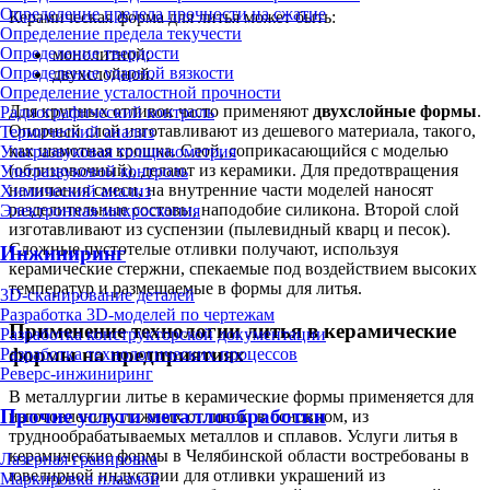
Определение предела прочности на сжатие
Керамическая форма для литья может быть:
Определение предела текучести
Определение твердости
монолитной;
Определение ударной вязкости
двухслойной.
Определение усталостной прочности
Для крупных отливок часто применяют
двухслойные формы
.
Радиографический контроль
Опорный слой изготавливают из дешевого материала, такого,
Термический анализ
как шамотная крошка. Слой, соприкасающийся с моделью
Ультразвуковая толщинометрия
(облицовочный), делают из керамики. Для предотвращения
Ультразвуковой контроль
налипания смеси, на внутренние части моделей наносят
Химический анализ
разделительные составы, наподобие силикона. Второй слой
Электронная микроскопия
изготавливают из суспензии (пылевидный кварц и песок).
Сложные пустотелые отливки получают, используя
Инжиниринг
керамические стержни, спекаемые под воздействием высоких
температур и размещаемые в формы для литья.
3D-сканирование деталей
Разработка 3D-моделей по чертежам
Применение технологии литья в керамические
Разработка конструкторской документации
формы на предприятиях
Разработка технологических процессов
Реверс-инжиниринг
В металлургии литье в керамические формы применяется для
Прочие услуги металлообработки
изготовления сложных отливок, в основном, из
труднообрабатываемых металлов и сплавов. Услуги литья в
керамические формы в Челябинской области востребованы в
Лазерная гравировка
ювелирной индустрии для отливки украшений из
Маркировка плазмой