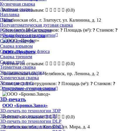
Кузнечная сварка
Лазерная сварка
Рейтинг по отзывам:
(0.0)
Наплавка
Пайка
Челябинская обл., г. Златоуст, ул. Калинина, д. 12
Полуавтоматическая дуговая сварка
Стаж (лет):
10
Сотрудников:
?
Площадь (м²):
?
Станков:
?
Роботизированная сварка
Подробнее о предприятии
Ручная дуговая сварка
Сварка арматуры
Сварка взрывом
Сварка под слоем флюса
ООО «Профит»
Сварка трением
Сварка труб
Рейтинг по отзывам:
(0.0)
Термитная сварка
Ультразвуковая сварка
Челябинская обл., г. Челябинск, пр. Ленина, д. 2
Химическая сварка
Холодная сварка
Стаж (лет):
9
Сотрудников:
?
Площадь (м²):
?
Станков:
?
Электронно-лучевая сварка
Подробнее о предприятии
3D-печать
ООО «Бронко.Завод»
3D-печать по технологии 3DP
3D-печать по технологии BJ
Рейтинг по отзывам:
(0.0)
3D-печать по технологии DLP
3D-печать по технологии DMD
Челябинская обл., г. Копейск, ул. Мира, д. 4