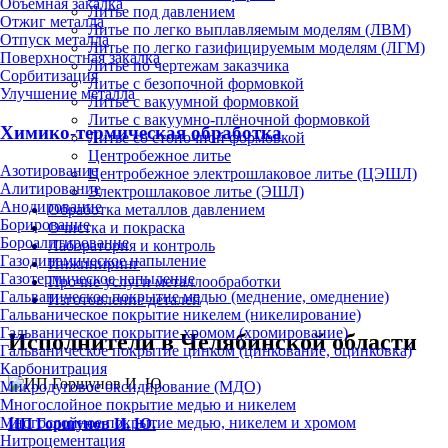
Объёмная закалка
Литье под давлением
Отжиг металла
Литье по легко выплавляемым моделям (ЛВМ)
Отпуск металла
Литье по легко газифицируемым моделям (ЛГМ)
Поверхностная закалка
Литье по чертежам заказчика
Сорбитизация
Литье с безопочной формовкой
Улучшение металла
Литье с вакуумной формовкой
Литье с вакуумно-плёночной формовкой
Химико-термическая обработка
Литье со стопочной формовкой
Центробежное литье
Азотирование
Центробежное электрошлаковое литье (ЦЭШЛ)
Алитирование
Электрошлаковое литье (ЭШЛ)
Анодирование
Обработка металлов давлением
Борирование
Очистка и покраска
Бороалитирование
Лаборатория и контроль
Газодинамическое напыление
Инжиниринг
Газотермическое напыление
Прочие услуги металлообработки
Гальваническое покрытие медью (меднение, омеднение)
Изготовление деталей
Гальваническое покрытие никелем (никелирование)
Гальваническое покрытие хромом (хромирование)
Исполнители в Челябинской области
Гальваническое покрытие цинком (цинкование, оцинковка)
Карбонитрация
Микродуговое оксидирование (МДО)
Многослойное покрытие медью и никелем
Многослойное покрытие медью, никелем и хромом
ИП Горшунов И. Ю.
Нитроцементация