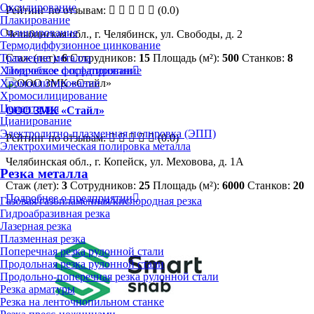
Оксидирование
Рейтинг по отзывам:
(0.0)
Плакирование
Силицирование
Челябинская обл., г. Челябинск, ул. Свободы, д. 2
Термодиффузионное цинкование
Стаж (лет):
6
Сотрудников:
15
Площадь (м²):
500
Станков:
8
Травление металла
Подробнее о предприятии
Химическое фосфатирование
Хромоалитирование
Хромосилицирование
Цементация
ООО ЗМК «Стайл»
Цианирование
Электролитно-плазменная полировка (ЭПП)
Рейтинг по отзывам:
(0.0)
Электрохимическая полировка металла
Челябинская обл., г. Копейск, ул. Меховова, д. 1А
Резка металла
Стаж (лет):
3
Сотрудников:
25
Площадь (м²):
6000
Станков:
20
Подробнее о предприятии
Газовая/газопламенная/кислородная резка
Гидроабразивная резка
Лазерная резка
Плазменная резка
Поперечная резка рулонной стали
Продольная резка рулонной стали
Продольно-поперечная резка рулонной стали
Резка арматуры
Резка на ленточнопильном станке