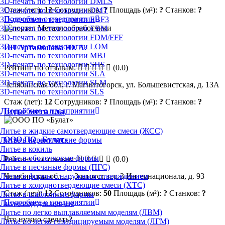
3D-печать по технологии DMLS
Стаж (лет):
12
Сотрудников:
?
Площадь (м²):
?
Станков:
?
3D-печать по технологии DMT
Подробнее о предприятии
3D-печать по технологии EBF3
3D-печать по технологии EBM
3D-печать по технологии FDM/FFF
3D-печать по технологии LOM
ИП Артамонова Ю. А.
3D-печать по технологии MBJ
3D-печать по технологии SHS
Рейтинг по отзывам:
(0.0)
3D-печать по технологии SLA
3D-печать по технологии SLM
Челябинская обл, г. Магнитогорск, ул. Большевистская, д. 13А
3D-печать по технологии SLS
Стаж (лет):
12
Сотрудников:
?
Площадь (м²):
?
Станков:
?
Литьё металла
Подробнее о предприятии
Литье в жидкие самотвердеющие смеси (ЖСС)
ООО ПО «Булат»
Литье в керамические формы
Литье в кокиль
Литье в оболочковые формы
Рейтинг по отзывам:
(0.0)
Литье в песчаные формы (ПГС)
Литье в формы с наружным отверждением
Челябинская обл., г. Златоуст, пл. 3 Интернационала, д. 93
Литье в холоднотвердеющие смеси (ХТС)
Стаж (лет):
12
Сотрудников:
50
Площадь (м²):
?
Станков:
?
Литье в шаблонные формы
Подробнее о предприятии
Литье под давлением
Литье по легко выплавляемым моделям (ЛВМ)
Что нужно сделать?
Литье по легко газифицируемым моделям (ЛГМ)