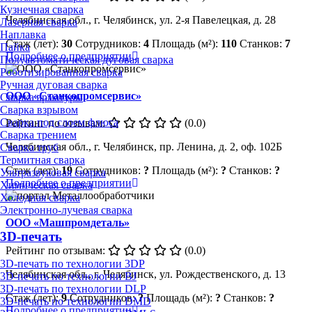
Кузнечная сварка
Челябинская обл., г. Челябинск, ул. 2-я Павелецкая, д. 28
Лазерная сварка
Наплавка
Стаж (лет):
30
Сотрудников:
4
Площадь (м²):
110
Станков:
7
Пайка
Подробнее о предприятии
Полуавтоматическая дуговая сварка
Роботизированная сварка
Ручная дуговая сварка
ООО «Станкопромсервис»
Сварка арматуры
Сварка взрывом
Сварка под слоем флюса
Рейтинг по отзывам:
(0.0)
Сварка трением
Челябинская обл., г. Челябинск, пр. Ленина, д. 2, оф. 102Б
Сварка труб
Термитная сварка
Стаж (лет):
19
Сотрудников:
?
Площадь (м²):
?
Станков:
?
Ультразвуковая сварка
Подробнее о предприятии
Химическая сварка
Холодная сварка
Электронно-лучевая сварка
ООО «Машпромдеталь»
3D-печать
Рейтинг по отзывам:
(0.0)
3D-печать по технологии 3DP
Челябинская обл., г. Челябинск, ул. Рождественского, д. 13
3D-печать по технологии BJ
3D-печать по технологии DLP
Стаж (лет):
9
Сотрудников:
?
Площадь (м²):
?
Станков:
?
3D-печать по технологии DMD
Подробнее о предприятии