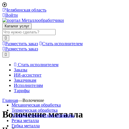
Челябинская область
Войти
Каталог услуг
Разместить заказ
Стать исполнителем
Разместить заказ
Стать исполнителем
Заказы
ИИ-ассистент
Заказчикам
Исполнителям
Тарифы
Главная
—
Волочение
Механическая обработка
Термическая обработка
Волочение металла
Химико-термическая обработка
Резка металла
Гибка металла