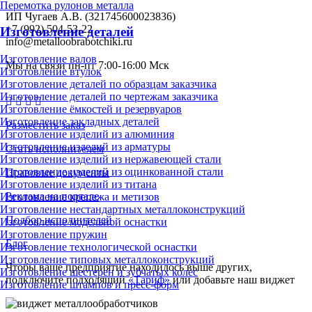
Перемотка рулонов металла
ИП Чугаев А.В. (321745600023836)
+7 (992) 504-53-22
Изготовление деталей
info@metalloobrabotchiki.ru
Изготовление валов
Мы на связи пн-пт 7:00-16:00 Мск
Изготовление втулок
Изготовление деталей по образцам заказчика
Изготовление деталей по чертежам заказчика
Изготовление ёмкостей и резервуаров
Изготовление закладных деталей
Разместить заказ
Изготовление изделий из алюминия
Изготовление изделий из арматуры
Стать исполнителем
Изготовление изделий из нержавеющей стали
Изготовление изделий из оцинкованной стали
Правовые документы
Изготовление изделий из титана
Реклама на портале
Изготовление крепежа и метизов
Изготовление нестандартных металлоконструкций
Подбор исполнителей
Изготовление модельной оснастки
Изготовление пружин
Блог
Изготовление технологической оснастки
Изготовление типовых металлоконструкций
Чтобы ваше предприятие находилось выше других,
Изготовление шестерен и зубчатых колес
подключите подходящий
«Тариф»
или добавьте наш виджет
Изготовление штампов и пресс-форм