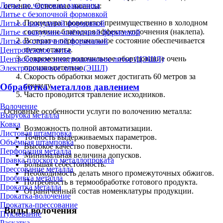
Литье по чертежам заказчика
сечение. Основные нюансы:
Литье с безопочной формовкой
Процедура проводится преимущественно в холодном
Литье с вакуумной формовкой
состоянии благодаря эффекту упрочнения (наклепа).
Литье с вакуумно-плёночной формовкой
Возврат в первоначальное состояние обеспечивается
Литье со стопочной формовкой
путем отжига.
Центробежное литье
Современное волочильное оборудование очень
Центробежное электрошлаковое литье (ЦЭШЛ)
производительно.
Электрошлаковое литье (ЭШЛ)
Скорость обработки может достигать 60 метров за
секунду.
Обработка металлов давлением
Часто проводится травление исходников.
Волочение
Основные особенности услуги по волочению металла:
Вырубка металла
Ковка
Возможность полной автоматизации.
Листовая штамповка
Точность выдерживаемых параметров.
Объёмная штамповка
Высокое качество поверхности.
Перфорация металла
Минимальная величина допусков.
Правка плоского металлопроката
Большая себестоимость.
Прессование металла
Необходимость делать много промежуточных обжигов.
Пробивка металла
Потребность в термообработке готового продукта.
Прокатка металла
Ограниченный состав номенклатуры продукции.
Прокатка-волочение
Прокатка-прессование
Виды волочения
Пуклевание
Раскатка