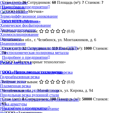
Стаж (лет):
26
Сотрудников:
60
Площадь (м²):
?
Станков:
?
Оксидирование
Подробнее о предприятии
Плакирование
Силицирование
Термодиффузионное цинкование
Травление металла
ООО НПП «Метчив»
Химическое фосфатирование
Хромоалитирование
Рейтинг по отзывам:
(0.0)
Хромосилицирование
Цементация
Челябинская обл., г. Челябинск, ул. Монтажников, д. 6
Цианирование
Электролитно-плазменная полировка (ЭПП)
Стаж (лет):
32
Сотрудников:
110
Площадь (м²):
1000
Станков:
Электрохимическая полировка металла
70
Подробнее о предприятии
Резка металла
ООО «Интек горные технологии»
Газовая/газопламенная/кислородная резка
Гидроабразивная резка
Лазерная резка
Рейтинг по отзывам:
(0.0)
Плазменная резка
Поперечная резка рулонной стали
Челябинская обл., г. Магнитогорск, ул. Кирова, д. 94
Продольная резка рулонной стали
Стаж (лет):
8
Сотрудников:
100
Площадь (м²):
50000
Станков:
Продольно-поперечная резка рулонной стали
61
Резка арматуры
Подробнее о предприятии
Резка на ленточнопильном станке