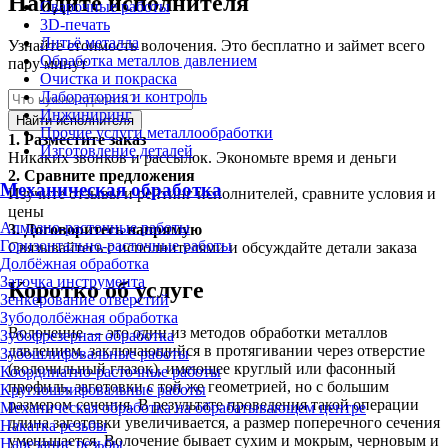
Найдите исполнителя
Сварочные работы
3D-печать
Литьё металла
Узнайте стоимость волочения. Это бесплатно и займет всего
Обработка металлов давлением
пару минут
Очистка и покраска
Лаборатория и контроль
Инжиниринг
Найти исполнителя
Прочие услуги металлообработки
1.
Разместите заказ
Изготовление деталей
Никаких звонков и рассылок. Экономьте время и деньги
2.
Сравните предложения
Механическая обработка
Изучите отзывы и рейтинг исполнителей, сравните условия и
цены
Алмазно-расточные работы
3.
Договоритесь напрямую
Горизонтально-расточные работы
Связывайтесь с исполнителями и обсуждайте детали заказа
Долбёжная обработка
Заточка инструмента
Коротко об услуге
Зенкерование отверстий
Зубодолбёжная обработка
Волочение — это один из методов обработки металлов
Зубофрезерная обработка
давлением, заключающийся в протягивании через отверстие
Зубошлифовальные работы
(волочильный глазок), имеющее круглый или фасонный
Координатно-расточные работы
профиль, заготовки с той же геометрией, но с большим
Круглошлифовальные работы
размером сечения. В результате проведения такой операции
Механическая обработка на обрабатывающем центре
длина заготовки увеличивается, а размер поперечного сечения
Накатка резьбы
уменьшается. Волочение бывает сухим и мокрым, черновым и
Нарезание резьбы