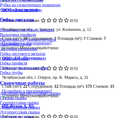
Резка пресс-ножницами
Рубка на гильотинных ножницах
Фигурная резка труб
ООО «Златлитпром»
Гибка металла
Рейтинг по отзывам:
(0.0)
Челябинская обл., г. Златоуст, ул. Калинина, д. 12
Вальцовка листового металла
Вальцовка профиля
Стаж (лет):
10
Сотрудников:
?
Площадь (м²):
?
Станков:
?
Вальцовка пруткового металла
Подробнее о предприятии
Вальцовка трубы
3D-гибка проволоки
Гибка листового металла
ООО «БД «Потенциал»
Гибка на прессе
Гибка профиля
Гибка пруткового металла
Рейтинг по отзывам:
(0.0)
Гибка трубы
Челябинская обл, г. Озерск, пр. К. Маркса, д. 32
Сварочные работы
Стаж (лет):
22
Сотрудников:
12
Площадь (м²):
175
Станков:
15
Подробнее о предприятии
Аргонная (аргонодуговая) сварка
Газовая сварка
Газопрессовая сварка
ИП Жуков А. Ю.
Диффузионная сварка
Дугопрессовая сварка
Рейтинг по отзывам:
(0.0)
Контактная сварка