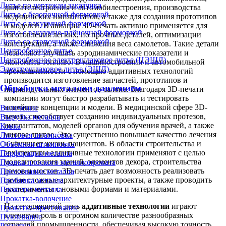
Литье по чертежам заказчика
двигателестроения и автомобилестроения, производства
Литье с безопочной формовкой
медицинских имплантатов, а также для создания прототипов
Литье с вакуумной формовкой
и моделей. В авиации 3D-печать активно применяется для
Литье с вакуумно-плёночной формовкой
изготовления легких, но прочных деталей, оптимизации
Литье со стопочной формовкой
конструкции, а также снижения веса самолетов. Такие детали
Центробежное литье
позволяют улучшать аэродинамические показатели и
Центробежное электрошлаковое литье (ЦЭШЛ)
экономить топливо. В машиностроении и автомобильной
Электрошлаковое литье (ЭШЛ)
промышленности с помощью аддитивных технологий
производится изготовление запчастей, прототипов и
Обработка металлов давлением
индивидуальных элементов салона. Благодаря 3D-печати
компании могут быстро разрабатывать и тестировать
новейшие концепции и модели. В медицинской сфере 3D-
Волочение
печать способствует созданию индивидуальных протезов,
Вырубка металла
имплантатов, моделей органов для обучения врачей, а также
Ковка
многое другое. Это существенно повышает качество лечения
Листовая штамповка
и улучшает жизнь пациентов. В области строительства и
Объёмная штамповка
архитектуры аддитивные технологии применяют с целью
Перфорация металла
моделирования зданий, элементов декора, строительства
Правка плоского металлопроката
домов и мостов. 3D-печать дает возможность реализовать
Прессование металла
самые сложные архитектурные проекты, а также проводить
Пробивка металла
эксперименты с новыми формами и материалами.
Прокатка металла
Прокатка-волочение
На сегодняшний день
аддитивные технологии
играют
Прокатка-прессование
ключевую роль в огромном количестве разнообразных
Пуклевание
отраслей промышленности, обеспечивая высокую точность,
Раскатка