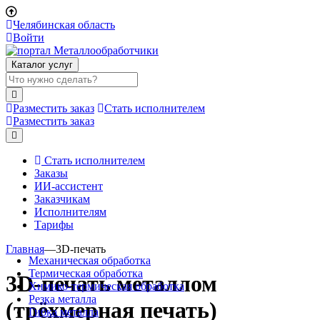
Челябинская область
Войти
Каталог услуг
Разместить заказ
Стать исполнителем
Разместить заказ
Стать исполнителем
Заказы
ИИ-ассистент
Заказчикам
Исполнителям
Тарифы
Главная
—
3D-печать
Механическая обработка
Термическая обработка
3D-печать металлом
Химико-термическая обработка
Резка металла
(трёхмерная печать)
Гибка металла