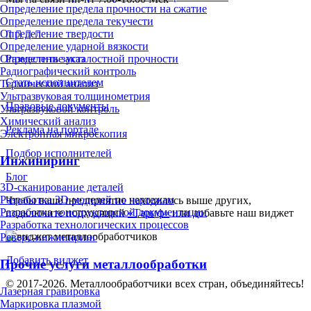
Определение предела прочности на сжатие
Определение предела текучести
Определение твердости
Определение ударной вязкости
Разместить заказ
Определение усталостной прочности
Радиографический контроль
Стать исполнителем
Термический анализ
Ультразвуковая толщинометрия
Правовые документы
Ультразвуковой контроль
Химический анализ
Реклама на портале
Электронная микроскопия
Подбор исполнителей
Инжиниринг
Блог
3D-сканирование деталей
Разработка 3D-моделей по чертежам
Чтобы ваше предприятие находилось выше других,
Разработка конструкторской документации
подключите подходящий
«Тариф»
или добавьте наш виджет
Разработка технологических процессов
Реверс-инжиниринг
Добавить виджет
Прочие услуги металлообработки
© 2017-2026. Металлообработчики всех стран, объединяйтесь!
Лазерная гравировка
Маркировка плазмой