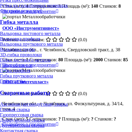
Резка пресс-ножницами
Рубка на гильотинных ножницах
Стаж (лет):
4
Сотрудников:
3
Площадь (м²):
140
Станков:
8
Фигурная резка труб
Подробнее о предприятии
Гибка металла
ООО «Инструментинвест»
Вальцовка листового металла
Вальцовка профиля
Рейтинг по отзывам:
(0.0)
Вальцовка пруткового металла
Вальцовка трубы
Челябинская обл., г. Челябинск, Свердловский тракт, д. 38
3D-гибка проволоки
Стаж (лет):
1
Сотрудников:
80
Площадь (м²):
2000
Станков:
85
Гибка листового металла
Подробнее о предприятии
Гибка на прессе
Гибка профиля
Гибка пруткового металла
Гибка трубы
ООО «Спецтехпласт»
Сварочные работы
Рейтинг по отзывам:
(0.0)
Челябинская обл., г. Челябинск, ул. Физкультурная, д. 34/14,
Аргонная (аргонодуговая) сварка
пом. 4
Газовая сварка
Газопрессовая сварка
Стаж (лет):
5
Сотрудников:
?
Площадь (м²):
?
Станков:
?
Диффузионная сварка
Подробнее о предприятии
Дугопрессовая сварка
Контактная сварка