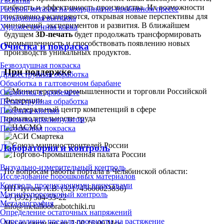
гибкость и эффективность производства. Их возможности
Раскрой металла на координатно-пробивном прессе
постоянно расширяются, открывая новые перспективы для
Ротационная вытяжка
инноваций, экспериментов и развития. В ближайшем
Художественная ковка
будущем
3D-печать
будет продолжать трансформировать
промышленность и способствовать появлению новых
Очистка и покраска
производств уникальных продуктов.
Безвоздушная покраска
При поддержке
Дробеструйная обработка
Обработка в галтовочном барабане
Обработка в дробемёте
Пескоструйная обработка
Покраска кистью
Покраска краскопультом
Порошковая покраска
Лаборатория и контроль
Визуально-измерительный контроль
По вопросам работы портала в Челябинской области:
Исследование порошковых материалов
Контроль проникающими веществами
ИП Чугаев А.В. (321745600023836)
Магнитопорошковый контроль
+7 (992) 504-53-22
Металлография
info@metalloobrabotchiki.ru
Определение остаточных напряжений
Определение предела прочности на растяжение
Мы на связи пн-пт 7:00-16:00 Мск