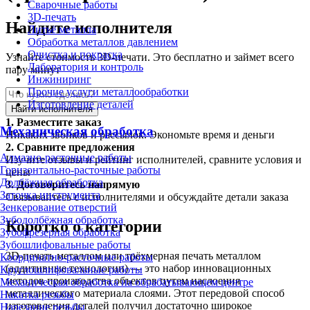
Сварочные работы
3D-печать
Найдите исполнителя
Литьё металла
Обработка металлов давлением
Очистка и покраска
Узнайте стоимость 3D-печати. Это бесплатно и займет всего
Лаборатория и контроль
пару минут
Инжиниринг
Прочие услуги металлообработки
Изготовление деталей
Найти исполнителя
1.
Разместите заказ
Механическая обработка
Никаких звонков и рассылок. Экономьте время и деньги
2.
Сравните предложения
Алмазно-расточные работы
Изучите отзывы и рейтинг исполнителей, сравните условия и
Горизонтально-расточные работы
цены
Долбёжная обработка
3.
Договоритесь напрямую
Заточка инструмента
Связывайтесь с исполнителями и обсуждайте детали заказа
Зенкерование отверстий
Зубодолбёжная обработка
Коротко о категории
Зубофрезерная обработка
Зубошлифовальные работы
3D-печать металлом или трёхмерная печать металлом
Координатно-расточные работы
(аддитивные технологии) — это набор инновационных
Круглошлифовальные работы
методов производства объектов путем наслоения
Механическая обработка на обрабатывающем центре
металлического материала слоями. Этот передовой способ
Накатка резьбы
изготовления деталей получил достаточно широкое
Нарезание резьбы