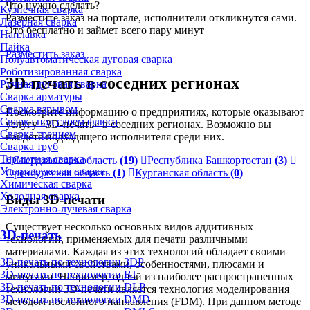
Что нужно сделать?
Кузнечная сварка
Разместите заказ на портале, исполнители откликнутся сами.
Лазерная сварка
Это бесплатно и займет всего пару минут
Наплавка
Пайка
Разместить заказ
Полуавтоматическая дуговая сварка
Роботизированная сварка
3D-печать в соседних регионах
Ручная дуговая сварка
Сварка арматуры
Сварка взрывом
Посмотрите информацию о предприятиях, которые оказывают
Сварка под слоем флюса
услугу «3D-печать» в соседних регионах. Возможно вы
Сварка трением
найдете подходящего исполнителя среди них.
Сварка труб
Термитная сварка
Свердловская область
(19)
Республика Башкортостан
(3)
Ультразвуковая сварка
Оренбургская область
(1)
Курганская область
(0)
Химическая сварка
Холодная сварка
Виды 3D-печати
Электронно-лучевая сварка
Существует несколько основных видов аддитивных
3D-печать
технологий, применяемых для печати различными
материалами. Каждая из этих технологий обладает своими
3D-печать по технологии 3DP
уникальными свойствами, особенностями, плюсами и
3D-печать по технологии BJ
минусами. Например, одной из наиболее распространенных
3D-печать по технологии DLP
технологий 3D-печати является технология моделирования
3D-печать по технологии DMD
методом послойного наплавления (FDM). При данном методе