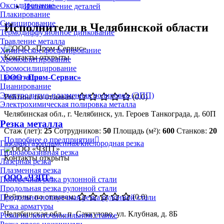
Оксидирование
Изготовление деталей
Плакирование
Силицирование
Исполнители в Челябинской области
Термодиффузионное цинкование
Травление металла
Химическое фосфатирование
Контакты открыты
Хромоалитирование
Хромосилицирование
ООО «Пром-Сервис»
Цементация
Цианирование
Электролитно-плазменная полировка (ЭПП)
Рейтинг по отзывам:
(0.0)
Электрохимическая полировка металла
Челябинская обл., г. Челябинск, ул. Героев Танкограда, д. 60П
Резка металла
Стаж (лет):
25
Сотрудников:
50
Площадь (м²):
600
Станков:
20
Подробнее о предприятии
Газовая/газопламенная/кислородная резка
Гидроабразивная резка
Контакты открыты
Лазерная резка
Плазменная резка
ООО «ЧЗПТ»
Поперечная резка рулонной стали
Продольная резка рулонной стали
Рейтинг по отзывам:
(0.0)
Продольно-поперечная резка рулонной стали
Резка арматуры
Челябинская обл., п. Саккулово, ул. Клубная, д. 8Б
Резка на ленточнопильном станке