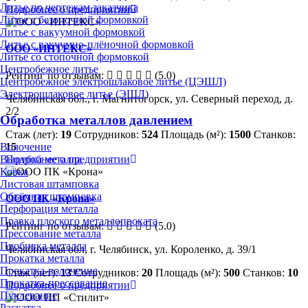
Литье по чертежам заказчика
Подробнее о предприятии
Литье с безопочной формовкой
Литье с вакуумной формовкой
Литье с вакуумно-плёночной формовкой
ООО «ИНТЕКС»
Литье со стопочной формовкой
Центробежное литье
Рейтинг по отзывам:
(5.0)
Центробежное электрошлаковое литье (ЦЭШЛ)
Электрошлаковое литье (ЭШЛ)
Челябинская обл., г. Магнитогорск, ул. Северный переход, д.
2/2
Обработка металлов давлением
Стаж (лет):
19
Сотрудников:
524
Площадь (м²):
1500
Станков:
Волочение
15
Вырубка металла
Подробнее о предприятии
Ковка
Листовая штамповка
Объёмная штамповка
ООО ПК «Крона»
Перфорация металла
Правка плоского металлопроката
Рейтинг по отзывам:
(5.0)
Прессование металла
Пробивка металла
Челябинская обл, г. Челябинск, ул. Короленко, д. 39/1
Прокатка металла
Прокатка-волочение
Стаж (лет):
13
Сотрудников:
20
Площадь (м²):
500
Станков:
10
Прокатка-прессование
Подробнее о предприятии
Пуклевание
Раскатка