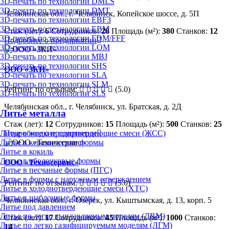
3D-печать по технологии DMLS
3D-печать по технологии DMT
Челябинская обл., г. Челябинск, Копейское шоссе, д. 5П
3D-печать по технологии EBF3
3D-печать по технологии EBM
Стаж (лет):
6
Сотрудников:
28
Площадь (м²):
380
Станков:
12
3D-печать по технологии FDM/FFF
Подробнее о предприятии
3D-печать по технологии LOM
3D-печать по технологии MBJ
3D-печать по технологии SHS
ООО «ЗКИ»
3D-печать по технологии SLA
3D-печать по технологии SLM
Рейтинг по отзывам:
(5.0)
3D-печать по технологии SLS
Челябинская обл., г. Челябинск, ул. Братская, д. 2Д
Литьё металла
Стаж (лет):
12
Сотрудников:
15
Площадь (м²):
500
Станков:
25
Литье в жидкие самотвердеющие смеси (ЖСС)
Подробнее о предприятии
Литье в керамические формы
Литье в кокиль
Литье в оболочковые формы
ООО «Техносервис»
Литье в песчаные формы (ПГС)
Литье в формы с наружным отверждением
Рейтинг по отзывам:
(5.0)
Литье в холоднотвердеющие смеси (ХТС)
Литье в шаблонные формы
Челябинская обл., г. Озерск, ул. Кыштымская, д. 13, корп. 5
Литье под давлением
Литье по легко выплавляемым моделям (ЛВМ)
Стаж (лет):
17
Сотрудников:
45
Площадь (м²):
1000
Станков:
Литье по легко газифицируемым моделям (ЛГМ)
14