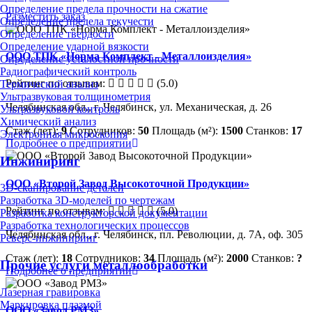
Определение предела прочности на сжатие
Разместить заказ
Определение предела текучести
Определение твердости
Определение ударной вязкости
ООО ТПК «Норма Комплект - Металлоизделия»
Определение усталостной прочности
Радиографический контроль
Рейтинг по отзывам:
(5.0)
Термический анализ
Ультразвуковая толщинометрия
Челябинская обл., г. Челябинск, ул. Механическая, д. 26
Ультразвуковой контроль
Химический анализ
Стаж (лет):
9
Сотрудников:
50
Площадь (м²):
1500
Станков:
17
Электронная микроскопия
Подробнее о предприятии
Инжиниринг
ООО «Второй Завод Высокоточной Продукции»
3D-сканирование деталей
Разработка 3D-моделей по чертежам
Рейтинг по отзывам:
(5.0)
Разработка конструкторской документации
Разработка технологических процессов
Челябинская обл., г. Челябинск, пл. Революции, д. 7А, оф. 305
Реверс-инжиниринг
Стаж (лет):
18
Сотрудников:
34
Площадь (м²):
2000
Станков:
?
Прочие услуги металлообработки
Подробнее о предприятии
Лазерная гравировка
Маркировка плазмой
ООО «Завод РМЗ»