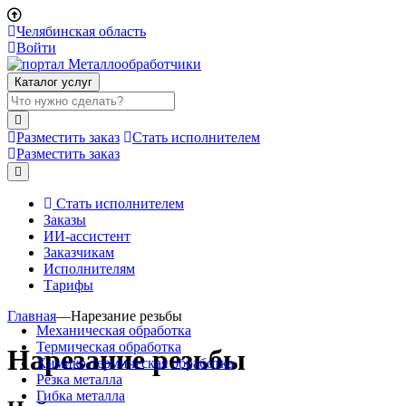
Челябинская область
Войти
Каталог услуг
Разместить заказ
Стать исполнителем
Разместить заказ
Стать исполнителем
Заказы
ИИ-ассистент
Заказчикам
Исполнителям
Тарифы
Главная
—
Нарезание резьбы
Механическая обработка
Термическая обработка
Нарезание резьбы
Химико-термическая обработка
Резка металла
Гибка металла