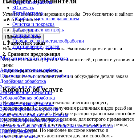
Найдите исполнителя
Сварочные работы
3D-печать
Литьё металла
Узнайте стоимость нарезания резьбы. Это бесплатно и займет
Обработка металлов давлением
всего пару минут
Очистка и покраска
Лаборатория и контроль
Инжиниринг
Найти исполнителя
Прочие услуги металлообработки
1.
Разместите заказ
Изготовление деталей
Никаких звонков и рассылок. Экономьте время и деньги
2.
Сравните предложения
Механическая обработка
Изучите отзывы и рейтинг исполнителей, сравните условия и
цены
Алмазно-расточные работы
3.
Договоритесь напрямую
Горизонтально-расточные работы
Связывайтесь с исполнителями и обсуждайте детали заказа
Долбёжная обработка
Заточка инструмента
Коротко об услуге
Зенкерование отверстий
Зубодолбёжная обработка
Нарезание резьбы - это технологический процесс,
Зубофрезерная обработка
производимый с целью получения различных видов резьб на
Зубошлифовальные работы
поверхностях изделий. Наиболее распространенным способом
Координатно-расточные работы
нарезания резьбы является резание, для которого применяется
Круглошлифовальные работы
различный режущий инструмент: плашки, метчики, резцы,
Механическая обработка на обрабатывающем центре
гребенки, фрезы. Но наиболее высокое качество и
Накатка резьбы
производительность достигается другим способом -
Нарезание резьбы