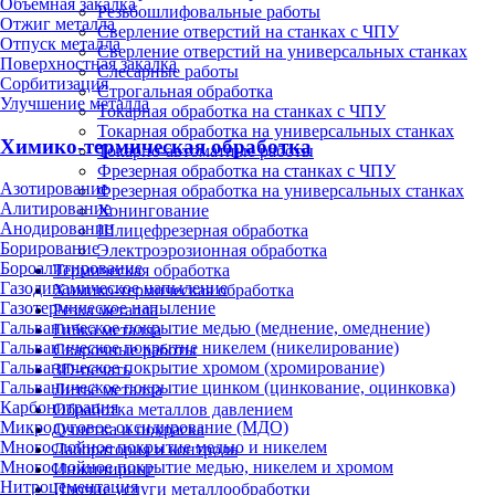
Объёмная закалка
Резьбошлифовальные работы
Отжиг металла
Сверление отверстий на станках с ЧПУ
Отпуск металла
Сверление отверстий на универсальных станках
Поверхностная закалка
Слесарные работы
Сорбитизация
Строгальная обработка
Улучшение металла
Токарная обработка на станках с ЧПУ
Токарная обработка на универсальных станках
Химико-термическая обработка
Токарно-автоматные работы
Фрезерная обработка на станках с ЧПУ
Азотирование
Фрезерная обработка на универсальных станках
Алитирование
Хонингование
Анодирование
Шлицефрезерная обработка
Борирование
Электроэрозионная обработка
Бороалитирование
Термическая обработка
Газодинамическое напыление
Химико-термическая обработка
Газотермическое напыление
Резка металла
Гальваническое покрытие медью (меднение, омеднение)
Гибка металла
Гальваническое покрытие никелем (никелирование)
Сварочные работы
Гальваническое покрытие хромом (хромирование)
3D-печать
Гальваническое покрытие цинком (цинкование, оцинковка)
Литьё металла
Карбонитрация
Обработка металлов давлением
Микродуговое оксидирование (МДО)
Очистка и покраска
Многослойное покрытие медью и никелем
Лаборатория и контроль
Многослойное покрытие медью, никелем и хромом
Инжиниринг
Нитроцементация
Прочие услуги металлообработки