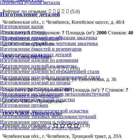
Перемотка рулонов металла
Рейтинг по отзывам:
(5.0)
Изготовление деталей
Челябинская обл., г. Челябинск, Копейское шоссе, д. 48/4
Изготовление валов
Изготовление втулок
Стаж (лет):
5
Сотрудников:
?
Площадь (м²):
2000
Станков:
40
Изготовление деталей по образцам заказчика
Подробнее о предприятии
Изготовление деталей по чертежам заказчика
Изготовление ёмкостей и резервуаров
Изготовление закладных деталей
ООО «СпецДорМаш»
Изготовление изделий из алюминия
Изготовление изделий из арматуры
Рейтинг по отзывам:
(5.0)
Изготовление изделий из нержавеющей стали
Изготовление изделий из оцинкованной стали
Челябинская обл., г. Челябинск, ул. Енисейская, д. 36
Изготовление изделий из титана
Изготовление крепежа и метизов
Стаж (лет):
26
Сотрудников:
60
Площадь (м²):
?
Станков:
?
Изготовление нестандартных металлоконструкций
Подробнее о предприятии
Изготовление модельной оснастки
Изготовление пружин
Изготовление технологической оснастки
ООО ЧЗКИ «Промдеталь»
Изготовление типовых металлоконструкций
Изготовление шестерен и зубчатых колес
Рейтинг по отзывам:
(1.0)
Изготовление штампов и пресс-форм
Челябинская обл., г. Челябинск, Троицкий тракт, д. 20А