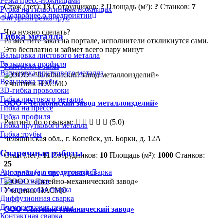
Резка пресс-ножницами
Стаж (лет):
13
Сотрудников:
?
Площадь (м²):
?
Станков:
7
Рубка на гильотинных ножницах
Подробнее о предприятии
Фигурная резка труб
Что нужно сделать?
Гибка металла
Разместите заказ на портале, исполнители откликнутся сами.
Это бесплатно и займет всего пару минут
Вальцовка листового металла
Вальцовка профиля
Разместить заказ
Вальцовка пруткового металла
Вальцовка трубы
Участник НАСМО
3D-гибка проволоки
Гибка листового металла
ООО «Челябинский завод металлоизделий»
Гибка на прессе
Гибка профиля
Рейтинг по отзывам:
(5.0)
Гибка пруткового металла
Гибка трубы
Челябинская обл., г. Копейск, ул. Борки, д. 12А
Сварочные работы
Стаж (лет):
11
Сотрудников:
10
Площадь (м²):
1000
Станков:
25
Аргонная (аргонодуговая) сварка
Подробнее о предприятии
Газовая сварка
Газопрессовая сварка
Участник НАСМО
Диффузионная сварка
Дугопрессовая сварка
ООО «Литейно-механический завод»
Контактная сварка