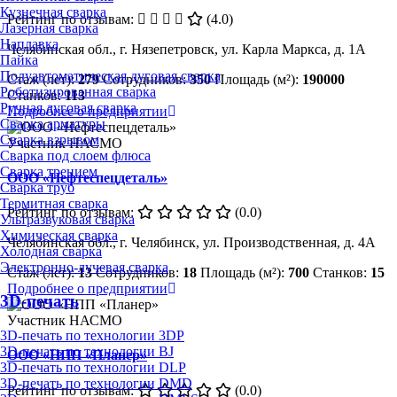
Кузнечная сварка
Рейтинг по отзывам:
(4.0)
Лазерная сварка
Наплавка
Челябинская обл., г. Нязепетровск, ул. Карла Маркса, д. 1А
Пайка
Полуавтоматическая дуговая сварка
Стаж (лет):
279
Сотрудников:
350
Площадь (м²):
190000
Роботизированная сварка
Станков:
113
Ручная дуговая сварка
Подробнее о предприятии
Сварка арматуры
Сварка взрывом
Участник НАСМО
Сварка под слоем флюса
Сварка трением
ООО «Нефтеспецдеталь»
Сварка труб
Термитная сварка
Рейтинг по отзывам:
(0.0)
Ультразвуковая сварка
Химическая сварка
Челябинская обл., г. Челябинск, ул. Производственная, д. 4А
Холодная сварка
Электронно-лучевая сварка
Стаж (лет):
13
Сотрудников:
18
Площадь (м²):
700
Станков:
15
Подробнее о предприятии
3D-печать
Участник НАСМО
3D-печать по технологии 3DP
3D-печать по технологии BJ
ООО «НПП «Планер»
3D-печать по технологии DLP
3D-печать по технологии DMD
Рейтинг по отзывам:
(0.0)