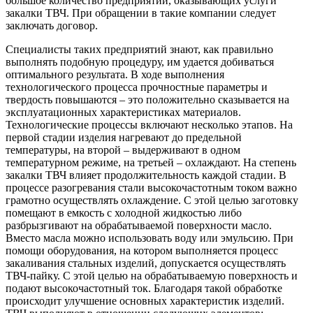
большое количество предприятий, оказывающих услуги
закалки ТВЧ. При обращении в такие компании следует
заключать договор.
Специалисты таких предприятий знают, как правильно
выполнять подобную процедуру, им удается добиваться
оптимального результата. В ходе выполнения
технологического процесса прочностные параметры и
твердость повышаются – это положительно сказывается на
эксплуатационных характеристиках материалов.
Технологические процессы включают несколько этапов. На
первой стадии изделия нагревают до предельной
температуры, на второй – выдерживают в одном
температурном режиме, на третьей – охлаждают. На степень
закалки ТВЧ влияет продолжительность каждой стадии. В
процессе разогревания стали высокочастотным током важно
грамотно осуществлять охлаждение. С этой целью заготовку
помещают в емкость с холодной жидкостью либо
разбрызгивают на обрабатываемой поверхности масло.
Вместо масла можно использовать воду или эмульсию. При
помощи оборудования, на котором выполняется процесс
закаливания стальных изделий, допускается осуществлять
ТВЧ-пайку. С этой целью на обрабатываемую поверхность и
подают высокочастотный ток. Благодаря такой обработке
происходит улучшение основных характеристик изделий.