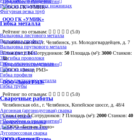
Резка пресс-ножницами
Подробнее о предприятии
Рубка на гильотинных ножницах
Фигурная резка труб
ООО ГК «УМИК»
Гибка металла
Рейтинг по отзывам:
(5.0)
Вальцовка листового металла
Вальцовка профиля
Челябинская обл., г. Челябинск, ул. Молодогвардейцев, д. 7
Вальцовка пруткового металла
Вальцовка трубы
Стаж (лет):
14
Сотрудников:
50
Площадь (м²):
3000
Станков:
3D-гибка проволоки
30
Гибка листового металла
Подробнее о предприятии
Гибка на прессе
Гибка профиля
Гибка пруткового металла
ООО «Завод РМЗ»
Гибка трубы
Рейтинг по отзывам:
(5.0)
Сварочные работы
Челябинская обл., г. Челябинск, Копейское шоссе, д. 48/4
Аргонная (аргонодуговая) сварка
Стаж (лет):
5
Сотрудников:
?
Площадь (м²):
2000
Станков:
40
Газовая сварка
Подробнее о предприятии
Газопрессовая сварка
Диффузионная сварка
Дугопрессовая сварка
Контактная сварка
ООО «Битван Техно»