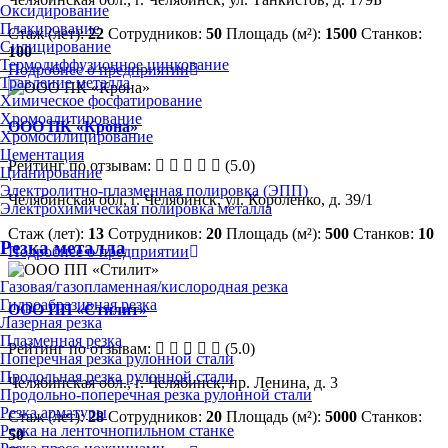
Оксидирование
Плакирование
Стаж (лет):
22
Сотрудников:
50
Площадь (м²):
1500
Станков:
Силицирование
100
Термодиффузионное цинкование
Подробнее о предприятии
Травление металла
Химическое фосфатирование
Хромоалитирование
ООО ПК «Крона»
Хромосилицирование
Цементация
Рейтинг по отзывам:
(5.0)
Цианирование
Электролитно-плазменная полировка (ЭПП)
Челябинская обл, г. Челябинск, ул. Короленко, д. 39/1
Электрохимическая полировка металла
Стаж (лет):
13
Сотрудников:
20
Площадь (м²):
500
Станков:
10
Резка металла
Подробнее о предприятии
Газовая/газопламенная/кислородная резка
Гидроабразивная резка
ООО ПП «Стилит»
Лазерная резка
Плазменная резка
Рейтинг по отзывам:
(5.0)
Поперечная резка рулонной стали
Продольная резка рулонной стали
Челябинская обл., г. Челябинск, пр. Ленина, д. 3
Продольно-поперечная резка рулонной стали
Резка арматуры
Стаж (лет):
28
Сотрудников:
20
Площадь (м²):
5000
Станков:
Резка на ленточнопильном станке
50