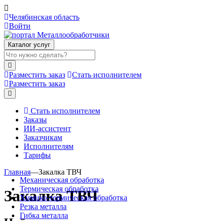
Челябинская область
Войти
Каталог услуг
Разместить заказ
Стать исполнителем
Разместить заказ
Стать исполнителем
Заказы
ИИ-ассистент
Заказчикам
Исполнителям
Тарифы
Главная
—
Закалка ТВЧ
Механическая обработка
Термическая обработка
Закалка ТВЧ
Химико-термическая обработка
Резка металла
Гибка металла