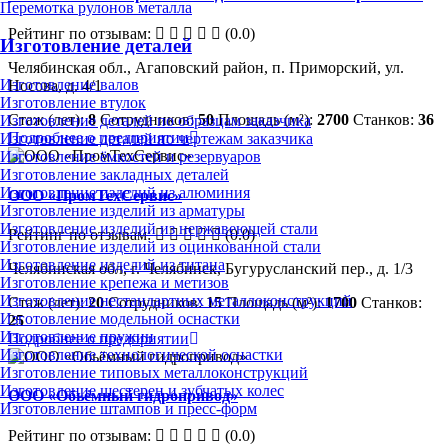
Перемотка рулонов металла
Рейтинг по отзывам:
(0.0)
Изготовление деталей
Челябинская обл., Агаповский район, п. Приморский, ул.
Изготовление валов
Носова, д. 4/1
Изготовление втулок
Стаж (лет):
8
Сотрудников:
50
Площадь (м²):
2700
Станков:
36
Изготовление деталей по образцам заказчика
Подробнее о предприятии
Изготовление деталей по чертежам заказчика
Изготовление ёмкостей и резервуаров
Изготовление закладных деталей
Изготовление изделий из алюминия
ООО «ПромТехСервис»
Изготовление изделий из арматуры
Изготовление изделий из нержавеющей стали
Рейтинг по отзывам:
(0.0)
Изготовление изделий из оцинкованной стали
Изготовление изделий из титана
Челябинская обл, г. Челябинск, Бугурусланский пер., д. 1/3
Изготовление крепежа и метизов
Изготовление нестандартных металлоконструкций
Стаж (лет):
20
Сотрудников:
15
Площадь (м²):
1700
Станков:
Изготовление модельной оснастки
25
Изготовление пружин
Подробнее о предприятии
Изготовление технологической оснастки
Изготовление типовых металлоконструкций
Изготовление шестерен и зубчатых колес
ООО «Обьёмный гидропривод»
Изготовление штампов и пресс-форм
Рейтинг по отзывам:
(0.0)