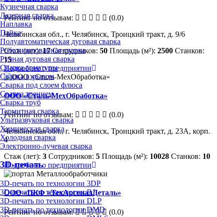
Кузнечная сварка
Лазерная сварка
Рейтинг по отзывам:
(0.0)
Наплавка
Пайка
Челябинская обл., г. Челябинск, Троицкий тракт, д. 9/6
Полуавтоматическая дуговая сварка
Роботизированная сварка
Стаж (лет):
17
Сотрудников:
50
Площадь (м²):
2500
Станков:
Ручная дуговая сварка
15
Сварка арматуры
Подробнее о предприятии
Сварка взрывом
Сварка под слоем флюса
Сварка трением
ООО «Сталь-МехОбработка»
Сварка труб
Термитная сварка
Рейтинг по отзывам:
(0.0)
Ультразвуковая сварка
Химическая сварка
Челябинская обл., г. Челябинск, Троицкий тракт, д. 23А, корп.
Холодная сварка
4
Электронно-лучевая сварка
Стаж (лет):
3
Сотрудников:
5
Площадь (м²):
10028
Станков:
10
3D-печать
Подробнее о предприятии
3D-печать по технологии 3DP
3D-печать по технологии BJ
ООО «ПКФ «ТехАрсеналДеталь»
3D-печать по технологии DLP
3D-печать по технологии DMD
Рейтинг по отзывам:
(0.0)