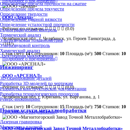
Подробнее о предприятии
Определение предела прочности на сжатие
Определение предела текучести
Определение твердости
ООО «Декада»
Определение ударной вязкости
Определение усталостной прочности
Рейтинг по отзывам:
(0.0)
Радиографический контроль
Термический анализ
Челябинская обл., г. Челябинск, ул. Героев Танкограда, д.
Ультразвуковая толщинометрия
71П/5
Ультразвуковой контроль
Химический анализ
Стаж (лет):
14
Сотрудников:
10
Площадь (м²):
500
Станков:
10
Электронная микроскопия
Подробнее о предприятии
Инжиниринг
ООО «АРСЕНАЛ»
3D-сканирование деталей
Разработка 3D-моделей по чертежам
Рейтинг по отзывам:
(0.0)
Разработка конструкторской документации
Разработка технологических процессов
Челябинская обл, г. Юрюзань, ул. Варганова, д. 1
Реверс-инжиниринг
Стаж (лет):
10
Сотрудников:
15
Площадь (м²):
750
Станков:
10
Прочие услуги металлообработки
Подробнее о предприятии
Лазерная гравировка
Маркировка плазмой
ООО «Магнитогорский Завод Точной Металлобработки»