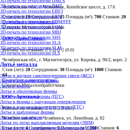
3D-печать по технологии DMLS
3D-печать по технологии DMT
Челябинская обл., г. Челябинск, Копейское шоссе, д. 17А
3D-печать по технологии EBF3
3D-печать по технологии EBM
Стаж (лет):
19
Сотрудников:
15
Площадь (м²):
700
Станков:
20
3D-печать по технологии FDM/FFF
Подробнее о предприятии
3D-печать по технологии LOM
3D-печать по технологии MBJ
3D-печать по технологии SHS
ООО «ПромСервис»
3D-печать по технологии SLA
3D-печать по технологии SLM
Рейтинг по отзывам:
(0.0)
3D-печать по технологии SLS
Челябинская обл., г. Магнитогорск, ул. Кирова, д. 90/2, корп. 2
Литьё металла
Стаж (лет):
20
Сотрудников:
30
Площадь (м²):
1000
Станков:
44
Литье в жидкие самотвердеющие смеси (ЖСС)
Подробнее о предприятии
Литье в керамические формы
Литье в кокиль
Литье в оболочковые формы
Литье в песчаные формы (ПГС)
ООО «Армсталь»
Литье в формы с наружным отверждением
Литье в холоднотвердеющие смеси (ХТС)
Рейтинг по отзывам:
(0.0)
Литье в шаблонные формы
Литье под давлением
Челябинская обл., г. Челябинск, ул. Линейная, д. 82
Литье по легко выплавляемым моделям (ЛВМ)
Литье по легко газифицируемым моделям (ЛГМ)
Стаж (лет):
4
Сотрудников:
5
Площадь (м²):
300
Станков:
6