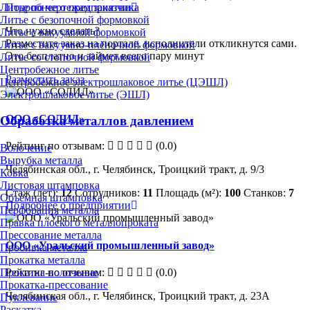
Литье по чертежам заказчика
Подробнее о предприятии
Литье с безопочной формовкой
Что нужно сделать?
Литье с вакуумной формовкой
Разместите заказ на портале, исполнители откликнутся сами.
Литье с вакуумно-плёночной формовкой
Это бесплатно и займет всего пару минут
Литье со стопочной формовкой
Центробежное литье
Разместить заказ
Центробежное электрошлаковое литье (ЦЭШЛ)
Электрошлаковое литье (ЭШЛ)
ООО «СОЛИД»
Обработка металлов давлением
Рейтинг по отзывам:
(0.0)
Волочение
Вырубка металла
Челябинская обл., г. Челябинск, Троицкий тракт, д. 9/3
Ковка
Листовая штамповка
Стаж (лет):
12
Сотрудников:
11
Площадь (м²):
100
Станков:
7
Объёмная штамповка
Подробнее о предприятии
Перфорация металла
Правка плоского металлопроката
Прессование металла
ООО «Уральский промышленный завод»
Пробивка металла
Прокатка металла
Рейтинг по отзывам:
(0.0)
Прокатка-волочение
Прокатка-прессование
Челябинская обл., г. Челябинск, Троицкий тракт, д. 23А
Пуклевание
Раскатка