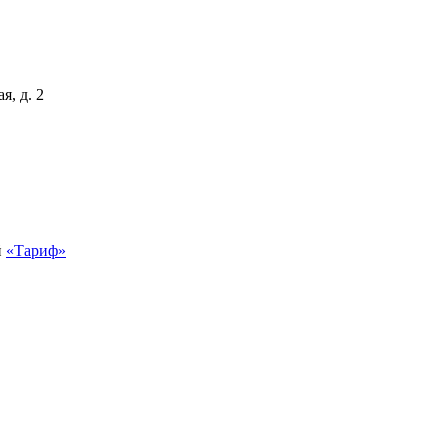
я, д. 2
й
«Тариф»