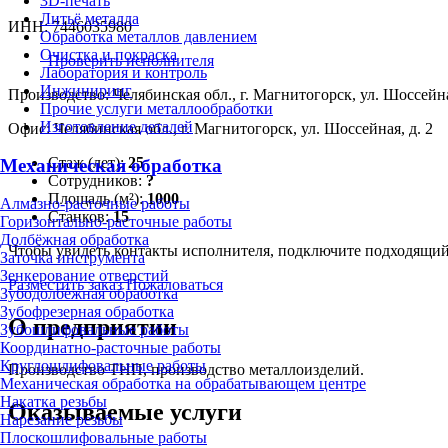
3D-печать
Литьё металла
ИНН: 7446035980
Обработка металлов давлением
Очистка и покраска
Проверить исполнителя
Лаборатория и контроль
Инжиниринг
Производство: Челябинская обл., г. Магнитогорск, ул. Шоссейна
Прочие услуги металлообработки
Изготовление деталей
Офис: Челябинская обл., г. Магнитогорск, ул. Шоссейная, д. 2
Стаж (лет):
25
Механическая обработка
Сотрудников:
?
Площадь (м²):
1000
Алмазно-расточные работы
Станков:
15
Горизонтально-расточные работы
Долбёжная обработка
Чтобы увидеть контакты исполнителя, подключите подходящи
Заточка инструмента
Зенкерование отверстий
Разместить заказ
Пожаловаться
Зубодолбёжная обработка
Зубофрезерная обработка
О предприятии
Зубошлифовальные работы
Координатно-расточные работы
Круглошлифовальные работы
Производство ТНП, производство металлоизделий.
Механическая обработка на обрабатывающем центре
Накатка резьбы
Оказываемые услуги
Нарезание резьбы
Плоскошлифовальные работы