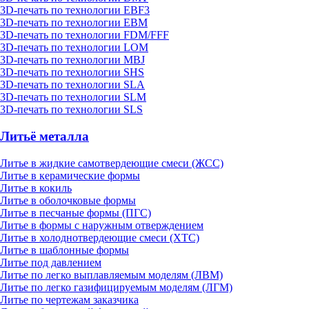
3D-печать по технологии EBF3
3D-печать по технологии EBM
3D-печать по технологии FDM/FFF
3D-печать по технологии LOM
3D-печать по технологии MBJ
3D-печать по технологии SHS
3D-печать по технологии SLA
3D-печать по технологии SLM
3D-печать по технологии SLS
Литьё металла
Литье в жидкие самотвердеющие смеси (ЖСС)
Литье в керамические формы
Литье в кокиль
Литье в оболочковые формы
Литье в песчаные формы (ПГС)
Литье в формы с наружным отверждением
Литье в холоднотвердеющие смеси (ХТС)
Литье в шаблонные формы
Литье под давлением
Литье по легко выплавляемым моделям (ЛВМ)
Литье по легко газифицируемым моделям (ЛГМ)
Литье по чертежам заказчика