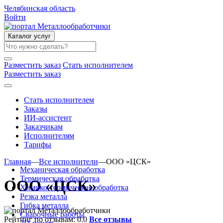
Челябинская область
Войти
Каталог услуг
Разместить заказ
Стать исполнителем
Разместить заказ
Стать исполнителем
Заказы
ИИ-ассистент
Заказчикам
Исполнителям
Тарифы
Главная
—
Все исполнители
—
ООО «ЦСК»
Механическая обработка
Термическая обработка
ООО «ЦСК»
Химико-термическая обработка
Резка металла
Гибка металла
Сварочные работы
Рейтинг по отзывам:
0.0
Все отзывы