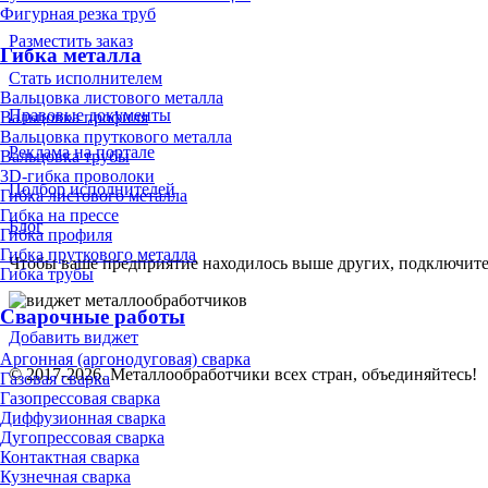
Фигурная резка труб
Разместить заказ
Гибка металла
Стать исполнителем
Вальцовка листового металла
Правовые документы
Вальцовка профиля
Вальцовка пруткового металла
Реклама на портале
Вальцовка трубы
3D-гибка проволоки
Подбор исполнителей
Гибка листового металла
Гибка на прессе
Блог
Гибка профиля
Гибка пруткового металла
Чтобы ваше предприятие находилось выше других, подключит
Гибка трубы
Сварочные работы
Добавить виджет
Аргонная (аргонодуговая) сварка
© 2017-2026. Металлообработчики всех стран, объединяйтесь!
Газовая сварка
Газопрессовая сварка
Диффузионная сварка
Дугопрессовая сварка
Контактная сварка
Кузнечная сварка