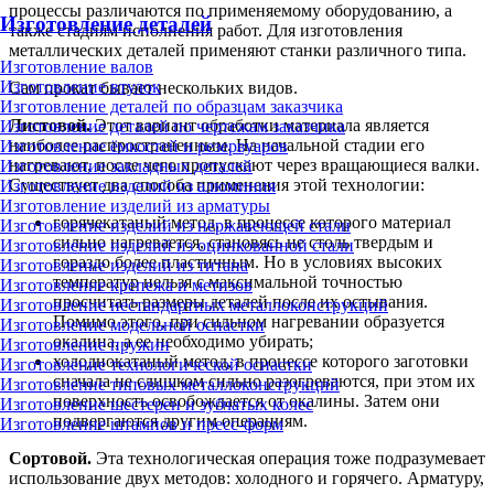
процессы различаются по применяемому оборудованию, а
Изготовление деталей
также стадиям исполнения работ. Для изготовления
металлических деталей применяют станки различного типа.
Изготовление валов
Изготовление втулок
Сам прокат бывает нескольких видов.
Изготовление деталей по образцам заказчика
Листовой.
Этот вариант обработки материала является
Изготовление деталей по чертежам заказчика
наиболее распространенным. На начальной стадии его
Изготовление ёмкостей и резервуаров
нагревают, после чего пропускают через вращающиеся валки.
Изготовление закладных деталей
Существует два способа применения этой технологии:
Изготовление изделий из алюминия
Изготовление изделий из арматуры
горячекатаный метод, в процессе которого материал
Изготовление изделий из нержавеющей стали
сильно нагревается, становясь не столь твердым и
Изготовление изделий из оцинкованной стали
гораздо более пластичным. Но в условиях высоких
Изготовление изделий из титана
температур нельзя с максимальной точностью
Изготовление крепежа и метизов
просчитать размеры деталей после их остывания.
Изготовление нестандартных металлоконструкций
Помимо этого, при сильном нагревании образуется
Изготовление модельной оснастки
окалина, а ее необходимо убирать;
Изготовление пружин
холоднокатаный метод, в процессе которого заготовки
Изготовление технологической оснастки
сначала не слишком сильно разогреваются, при этом их
Изготовление типовых металлоконструкций
поверхность освобождается от окалины. Затем они
Изготовление шестерен и зубчатых колес
подвергаются другим операциям.
Изготовление штампов и пресс-форм
Сортовой.
Эта технологическая операция тоже подразумевает
использование двух методов: холодного и горячего. Арматуру,