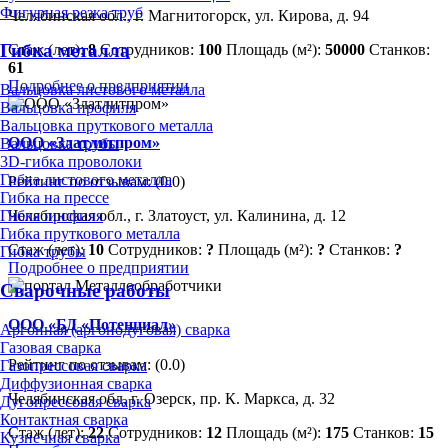
Фигурная резка труб
Челябинская обл., г. Магнитогорск, ул. Кирова, д. 94
Гибка металла
Стаж (лет):
8
Сотрудников:
100
Площадь (м²):
50000
Станков:
61
Подробнее о предприятии
Вальцовка листового металла
Вальцовка профиля
Вальцовка пруткового металла
ООО «Златлитпром»
Вальцовка трубы
3D-гибка проволоки
Гибка листового металла
Рейтинг по отзывам:
(0.0)
Гибка на прессе
Челябинская обл., г. Златоуст, ул. Калинина, д. 12
Гибка профиля
Гибка пруткового металла
Стаж (лет):
10
Сотрудников:
?
Площадь (м²):
?
Станков:
?
Гибка трубы
Подробнее о предприятии
Сварочные работы
ООО «БД «Потенциал»
Аргонная (аргонодуговая) сварка
Газовая сварка
Рейтинг по отзывам:
(0.0)
Газопрессовая сварка
Диффузионная сварка
Челябинская обл, г. Озерск, пр. К. Маркса, д. 32
Дугопрессовая сварка
Контактная сварка
Стаж (лет):
22
Сотрудников:
12
Площадь (м²):
175
Станков:
15
Кузнечная сварка