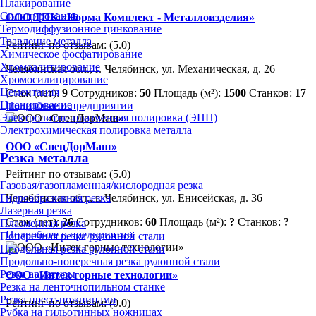
Плакирование
Силицирование
ООО ТПК «Норма Комплект - Металлоизделия»
Термодиффузионное цинкование
Травление металла
Рейтинг по отзывам:
(5.0)
Химическое фосфатирование
Хромоалитирование
Челябинская обл., г. Челябинск, ул. Механическая, д. 26
Хромосилицирование
Цементация
Стаж (лет):
9
Сотрудников:
50
Площадь (м²):
1500
Станков:
17
Цианирование
Подробнее о предприятии
Электролитно-плазменная полировка (ЭПП)
Электрохимическая полировка металла
ООО «СпецДорМаш»
Резка металла
Рейтинг по отзывам:
(5.0)
Газовая/газопламенная/кислородная резка
Гидроабразивная резка
Челябинская обл., г. Челябинск, ул. Енисейская, д. 36
Лазерная резка
Стаж (лет):
26
Сотрудников:
60
Площадь (м²):
?
Станков:
?
Плазменная резка
Подробнее о предприятии
Поперечная резка рулонной стали
Продольная резка рулонной стали
Продольно-поперечная резка рулонной стали
Резка арматуры
ООО «Интек горные технологии»
Резка на ленточнопильном станке
Резка пресс-ножницами
Рейтинг по отзывам:
(0.0)
Рубка на гильотинных ножницах