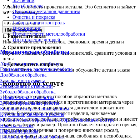
3D-печать
Литьё металла
Узнайте стоимость прокатки металла. Это бесплатно и займет
Обработка металлов давлением
всего пару минут
Очистка и покраска
Лаборатория и контроль
Инжиниринг
Найти исполнителя
Прочие услуги металлообработки
1.
Разместите заказ
Изготовление деталей
Никаких звонков и рассылок. Экономьте время и деньги
2.
Сравните предложения
Механическая обработка
Изучите отзывы и рейтинг исполнителей, сравните условия и
цены
Алмазно-расточные работы
3.
Договоритесь напрямую
Горизонтально-расточные работы
Связывайтесь с исполнителями и обсуждайте детали заказа
Долбёжная обработка
Заточка инструмента
Коротко об услуге
Зенкерование отверстий
Зубодолбёжная обработка
Прокатка - это один из способов обработки металлов
Зубофрезерная обработка
давлением, заключающийся в протягивании материала через
Зубошлифовальные работы
приводные валки, вращающиеся двигателем прокатного
Координатно-расточные работы
стана. В результате получаются изделия, называемые
Круглошлифовальные работы
прокатом, которые обладают требуемыми свойствами и имеют
Механическая обработка на обрабатывающем центре
нужную форму и размер. Прокатка бывает холодная и горячая,
Накатка резьбы
продольная поперечная и поперечно-винтовая (косая),
Нарезание резьбы
симметричная и несимметричная, свободная и несвободная.
Плоскошлифовальные работы