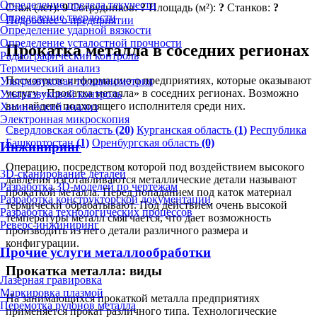
Определение предела текучести
Стаж (лет):
9
Сотрудников:
?
Площадь (м²):
?
Станков:
?
Определение твердости
Подробнее о предприятии
Определение ударной вязкости
Определение усталостной прочности
Прокатка металла в соседних регионах
Радиографический контроль
Термический анализ
Посмотрите информацию о предприятиях, которые оказывают
Ультразвуковая толщинометрия
услугу «Прокатка металла» в соседних регионах. Возможно
Ультразвуковой контроль
вы найдете подходящего исполнителя среди них.
Химический анализ
Электронная микроскопия
Свердловская область
(20)
Курганская область
(1)
Республика
Башкортостан
(1)
Оренбургская область
(0)
Инжиниринг
Операцию, посредством которой под воздействием высокого
3D-сканирование деталей
давления изготавливаются металлические детали называют
Разработка 3D-моделей по чертежам
прокаткой металла. Перед попаданием под каток материал
Разработка конструкторской документации
термически обрабатывают. Под действием очень высокой
Разработка технологических процессов
температуры металл смягчается, что дает возможность
Реверс-инжиниринг
производить из него детали различного размера и
конфигурации.
Прочие услуги металлообработки
Прокатка металла: виды
Лазерная гравировка
Маркировка плазмой
На занимающихся прокаткой металла предприятиях
Перемотка рулонов металла
применяется прокат различного типа. Технологические