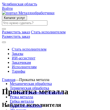
Челябинская область
Войти
Каталог услуг
Разместить заказ
Стать исполнителем
Разместить заказ
Стать исполнителем
Заказы
ИИ-ассистент
Заказчикам
Исполнителям
Тарифы
Главная
—
Прокатка металла
Механическая обработка
Термическая обработка
Прокатка металла
Химико-термическая обработка
Резка металла
Гибка металла
Найдите исполнителя
Сварочные работы