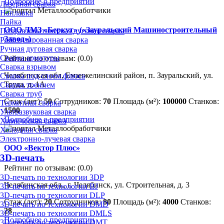
Подробнее о предприятии
Лазерная сварка
Наплавка
Пайка
ООО ЛМЗ «Беркут» («Зауральский Машиностроительный
Полуавтоматическая дуговая сварка
Завод»)
Роботизированная сварка
Ручная дуговая сварка
Сварка арматуры
Рейтинг по отзывам:
(0.0)
Сварка взрывом
Челябинская обл, Еманжелинский район, п. Зауральский, ул.
Сварка под слоем флюса
Труда, д. 1А
Сварка трением
Сварка труб
Стаж (лет):
50
Сотрудников:
70
Площадь (м²):
100000
Станков:
Термитная сварка
1500
Ультразвуковая сварка
Подробнее о предприятии
Химическая сварка
Холодная сварка
Электронно-лучевая сварка
ООО «Вектор Плюс»
3D-печать
Рейтинг по отзывам:
(0.0)
3D-печать по технологии 3DP
Челябинская обл., г. Челябинск, ул. Строительная, д. 3
3D-печать по технологии BJ
3D-печать по технологии DLP
Стаж (лет):
20
Сотрудников:
80
Площадь (м²):
4000
Станков:
3D-печать по технологии DMD
28
3D-печать по технологии DMLS
Подробнее о предприятии
3D-печать по технологии DMT