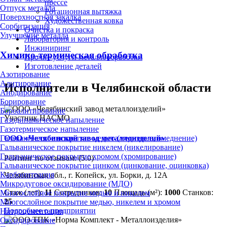
прессе
Отпуск металла
Ротационная вытяжка
Поверхностная закалка
Художественная ковка
Сорбитизация
Очистка и покраска
Улучшение металла
Лаборатория и контроль
Инжиниринг
Химико-термическая обработка
Прочие услуги металлообработки
Изготовление деталей
Азотирование
Алитирование
Исполнители в Челябинской области
Анодирование
Борирование
Бороалитирование
Участник НАСМО
Газодинамическое напыление
Газотермическое напыление
ООО «Челябинский завод металлоизделий»
Гальваническое покрытие медью (меднение, омеднение)
Гальваническое покрытие никелем (никелирование)
Гальваническое покрытие хромом (хромирование)
Рейтинг по отзывам:
(5.0)
Гальваническое покрытие цинком (цинкование, оцинковка)
Карбонитрация
Челябинская обл., г. Копейск, ул. Борки, д. 12А
Микродуговое оксидирование (МДО)
Стаж (лет):
11
Сотрудников:
10
Площадь (м²):
1000
Станков:
Многослойное покрытие медью и никелем
25
Многослойное покрытие медью, никелем и хромом
Подробнее о предприятии
Нитроцементация
Оксидирование