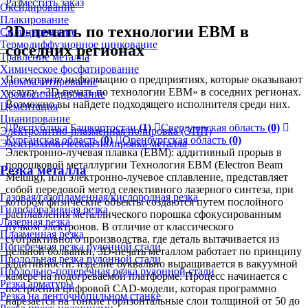
Разместить заказ
Оксидирование
Плакирование
3D-печать по технологии EBM в
Силицирование
Термодиффузионное цинкование
соседних регионах
Травление металла
Химическое фосфатирование
Посмотрите информацию о предприятиях, которые оказывают
Хромоалитирование
услугу «3D-печать по технологии EBM» в соседних регионах.
Хромосилицирование
Возможно вы найдете подходящего исполнителя среди них.
Цементация
Цианирование
Республика Башкортостан
(1)
Свердловская область
(0)
Электролитно-плазменная полировка (ЭПП)
Курганская область
(0)
Оренбургская область
(0)
Электрохимическая полировка металла
Электронно-лучевая плавка (EBM): аддитивный прорыв в
порошковой металлургии Технология EBM (Electron Beam
Резка металла
Melting), или электронно-лучевое сплавление, представляет
собой передовой метод селективного лазерного синтеза, при
Газовая/газопламенная/кислородная резка
котором физические объекты создаются путем послойного
Гидроабразивная резка
расплавления металлического порошка сфокусированным
Лазерная резка
пучком электронов. В отличие от классического
Плазменная резка
субтрактивного производства, где деталь вытачивается из
Поперечная резка рулонной стали
цельной болванки, 3D-печать металлом работает по принципу
Продольная резка рулонной стали
аддитивности: изделие буквально выращивается в вакуумной
Продольно-поперечная резка рулонной стали
камере на подогреваемой платформе. Процесс начинается с
Резка арматуры
построения цифровой CAD-модели, которая программно
Резка на ленточнопильном станке
нарезается на тонкие горизонтальные слои толщиной от 50 до