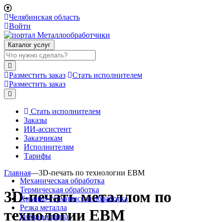
Челябинская область
Войти
Каталог услуг
Разместить заказ
Стать исполнителем
Разместить заказ
Стать исполнителем
Заказы
ИИ-ассистент
Заказчикам
Исполнителям
Тарифы
Главная
—
3D-печать по технологии EBM
Механическая обработка
Термическая обработка
3D-печать металлом по
Химико-термическая обработка
Резка металла
технологии EBM
Гибка металла