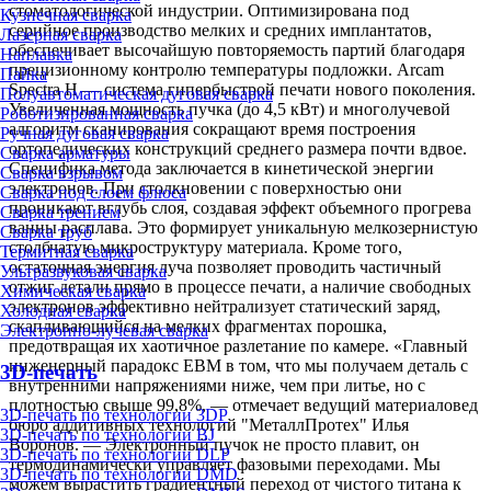
стоматологической индустрии. Оптимизирована под
Кузнечная сварка
серийное производство мелких и средних имплантатов,
Лазерная сварка
обеспечивает высочайшую повторяемость партий благодаря
Наплавка
прецизионному контролю температуры подложки. Arcam
Пайка
Spectra H — система гипербыстрой печати нового поколения.
Полуавтоматическая дуговая сварка
Увеличенная мощность пучка (до 4,5 кВт) и многолучевой
Роботизированная сварка
алгоритм сканирования сокращают время построения
Ручная дуговая сварка
ортопедических конструкций среднего размера почти вдвое.
Сварка арматуры
Специфика метода заключается в кинетической энергии
Сварка взрывом
электронов. При столкновении с поверхностью они
Сварка под слоем флюса
проникают вглубь слоя, создавая эффект объемного прогрева
Сварка трением
ванны расплава. Это формирует уникальную мелкозернистую
Сварка труб
столбчатую микроструктуру материала. Кроме того,
Термитная сварка
остаточная энергия луча позволяет проводить частичный
Ультразвуковая сварка
отжиг детали прямо в процессе печати, а наличие свободных
Химическая сварка
электронов эффективно нейтрализует статический заряд,
Холодная сварка
скапливающийся на мелких фрагментах порошка,
Электронно-лучевая сварка
предотвращая их хаотичное разлетание по камере. «Главный
инженерный парадокс EBM в том, что мы получаем деталь с
3D-печать
внутренними напряжениями ниже, чем при литье, но с
плотностью свыше 99,8%, — отмечает ведущий материаловед
3D-печать по технологии 3DP
бюро аддитивных технологий "МеталлПротех" Илья
3D-печать по технологии BJ
Воронов. — Электронный пучок не просто плавит, он
3D-печать по технологии DLP
термодинамически управляет фазовыми переходами. Мы
3D-печать по технологии DMD
можем вырастить градиентный переход от чистого титана к