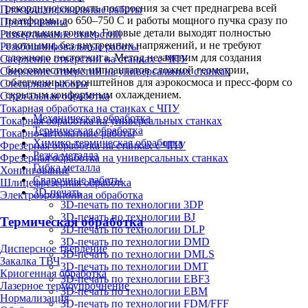
рекордную скорость построения за счет преднагрева всей
Плоскошлифовальные работы
платформы до 650–750 C и работы мощного пучка сразу по
Протягивание
нескольким точкам. Готовые детали выходят полностью
Развертывание отверстий
плотными, без внутренних напряжений, и не требуют
Резьбошлифовальные работы
сложного постотжига. Метод незаменим для создания
Сверление отверстий на станках с ЧПУ
биосовместимых имплантатов сложной геометрии,
Сверление отверстий на универсальных станках
облегченных кронштейнов для аэрокосмоса и пресс-форм со
Слесарные работы
скрытым конформным охлаждением.
Строгальная обработка
Токарная обработка на станках с ЧПУ
Механическая обработка
Токарная обработка на универсальных станках
Термическая обработка
Токарно-автоматные работы
Химико-термическая обработка
Фрезерная обработка на станках с ЧПУ
Резка металла
Фрезерная обработка на универсальных станках
Гибка металла
Хонингование
Сварочные работы
Шлицефрезерная обработка
3D-печать
Электроэрозионная обработка
3D-печать по технологии 3DP
3D-печать по технологии BJ
Термическая обработка
3D-печать по технологии DLP
3D-печать по технологии DMD
Дисперсное твердение
3D-печать по технологии DMLS
Закалка ТВЧ
3D-печать по технологии DMT
Криогенная обработка
3D-печать по технологии EBF3
Лазерное термоупрочнение
3D-печать по технологии EBM
Нормализация
3D-печать по технологии FDM/FFF