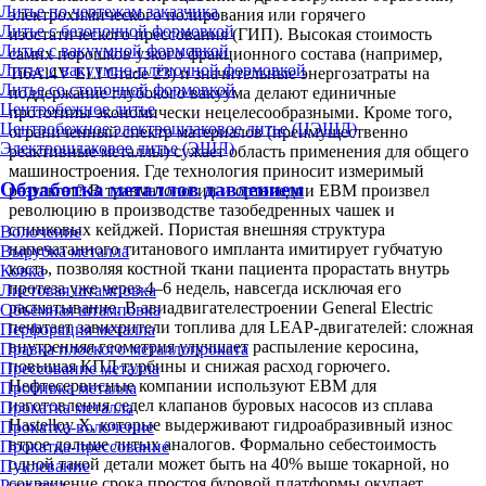
Литье по чертежам заказчика
электрохимического полирования или горячего
Литье с безопочной формовкой
изостатического прессования (ГИП). Высокая стоимость
Литье с вакуумной формовкой
самих порошков узкого фракционного состава (например,
Литье с вакуумно-плёночной формовкой
Ti6Al4V ELI Grade 23) и значительные энергозатраты на
Литье со стопочной формовкой
поддержание глубокого вакуума делают единичные
Центробежное литье
прототипы экономически нецелесообразными. Кроме того,
Центробежное электрошлаковое литье (ЦЭШЛ)
ограниченный спектр материалов (преимущественно
Электрошлаковое литье (ЭШЛ)
реактивные металлы) сужает область применения для общего
машиностроения. Где технология приносит измеримый
Обработка металлов давлением
результат? В травматологии и ортопедии EBM произвел
революцию в производстве тазобедренных чашек и
спинковых кейджей. Пористая внешняя структура
Волочение
напечатанного титанового импланта имитирует губчатую
Вырубка металла
кость, позволяя костной ткани пациента прорастать внутрь
Ковка
протеза уже через 4–6 недель, навсегда исключая его
Листовая штамповка
расшатывание. В авиадвигателестроении General Electric
Объёмная штамповка
печатает завихрители топлива для LEAP-двигателей: сложная
Перфорация металла
внутренняя геометрия улучшает распыление керосина,
Правка плоского металлопроката
повышая КПД турбины и снижая расход горючего.
Прессование металла
Нефтесервисные компании используют EBM для
Пробивка металла
изготовления седел клапанов буровых насосов из сплава
Прокатка металла
Hastelloy X, которые выдерживают гидроабразивный износ
Прокатка-волочение
втрое дольше литых аналогов. Формально себестоимость
Прокатка-прессование
одной такой детали может быть на 40% выше токарной, но
Пуклевание
сокращение срока простоя буровой платформы окупает
Раскатка