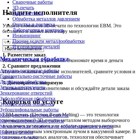
Сварочные работы
3D-печать
Найдите исполнителя
Литьё металла
Обработка металлов давлением
Очистка и покраска
Узнайте стоимость 3D-печати по технологии EBM. Это
Лаборатория и контроль
бесплатно и займет всего пару минут
Инжиниринг
Прочие услуги металлообработки
Изготовление деталей
Найти исполнителя
1.
Разместите заказ
Механическая обработка
Никаких звонков и рассылок. Экономьте время и деньги
2.
Сравните предложения
Алмазно-расточные работы
Изучите отзывы и рейтинг исполнителей, сравните условия и
Горизонтально-расточные работы
цены
Долбёжная обработка
3.
Договоритесь напрямую
Заточка инструмента
Связывайтесь с исполнителями и обсуждайте детали заказа
Зенкерование отверстий
Зубодолбёжная обработка
Коротко об услуге
Зубофрезерная обработка
Зубошлифовальные работы
EBM-печать (Electron Beam Melting) — это технология
Координатно-расточные работы
промышленной 3D-печати металлом методом выборочного
Круглошлифовальные работы
плавления титанового или кобальт-хромового порошка
Механическая обработка на обрабатывающем центре
сфокусированным электронным лучом в вакуумной камере. В
Накатка резьбы
отличие от лазерных аналогов, технология обеспечивает
Нарезание резьбы