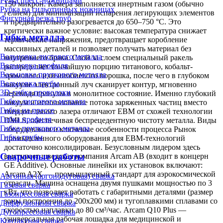
Резка пресс-ножницами
150 микрон. Камера заполняется инертным газом (обычно
Рубка на гильотинных ножницах
гелием) для минимизации испарения легирующих элементов
Фигурная резка труб
и предварительно разогревается до 650–750 °C. Это
критически важное условие: высокая температура снижает
Гибка металла
термические напряжения, предотвращает коробление
массивных деталей и позволяет получать материал без
Вальцовка листового металла
внутреннего брака. Слой за слоем специальный ракель
Вальцовка профиля
распределяет тончайшую порцию титанового, кобальт-
Вальцовка пруткового металла
хромового или ниобиевого порошка, после чего в глубоком
Вальцовка трубы
вакууме электронный луч сканирует контур, мгновенно
3D-гибка проволоки
переводя гранулы в монолитное состояние. Именно глубокий
Гибка листового металла
вакуум и использование потока заряженных частиц вместо
Гибка на прессе
твердотельного лазера отличают EBM от схожей технологии
Гибка профиля
DMLS, обеспечивая беспрецедентную чистоту металла. Виды
Гибка пруткового металла
оборудования и ключевые особенности процесса Рынок
Гибка трубы
промышленного оборудования для EBM-технологий
достаточно консолидирован. Безусловным лидером здесь
Сварочные работы
выступает шведская компания Arcam AB (входит в концерн
GE Additive). Основные линейки их установок включают:
Arcam A2X — промышленный стандарт для аэрокосмической
Аргонная (аргонодуговая) сварка
отрасли. Машина оснащена двумя пушками мощностью по 3
Газовая сварка
кВт, что позволяет работать с габаритными деталями (размер
Газопрессовая сварка
зоны построения до 200х200 мм) и тугоплавкими сплавами со
Диффузионная сварка
скоростью наплавки до 80 см³/час. Arcam Q10 Plus —
Дугопрессовая сварка
универсальная рабочая лошадка для медицинской и
Контактная сварка