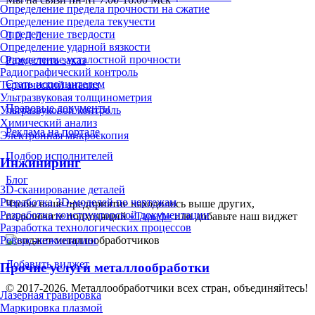
Определение предела прочности на сжатие
Определение предела текучести
Определение твердости
Определение ударной вязкости
Определение усталостной прочности
Разместить заказ
Радиографический контроль
Стать исполнителем
Термический анализ
Ультразвуковая толщинометрия
Правовые документы
Ультразвуковой контроль
Химический анализ
Реклама на портале
Электронная микроскопия
Подбор исполнителей
Инжиниринг
Блог
3D-сканирование деталей
Разработка 3D-моделей по чертежам
Чтобы ваше предприятие находилось выше других,
Разработка конструкторской документации
подключите подходящий
«Тариф»
или добавьте наш виджет
Разработка технологических процессов
Реверс-инжиниринг
Добавить виджет
Прочие услуги металлообработки
© 2017-2026. Металлообработчики всех стран, объединяйтесь!
Лазерная гравировка
Маркировка плазмой