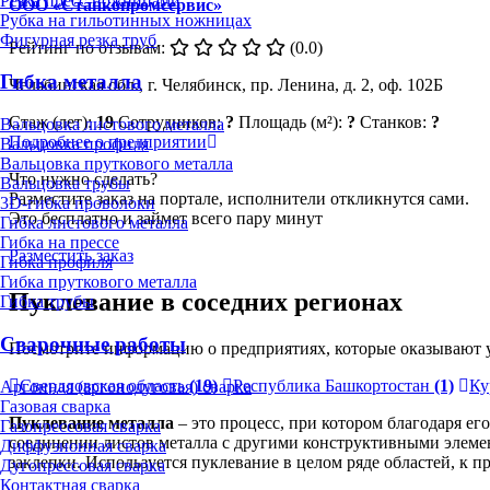
Резка пресс-ножницами
ООО «Станкопромсервис»
Рубка на гильотинных ножницах
Фигурная резка труб
Рейтинг по отзывам:
(0.0)
Гибка металла
Челябинская обл., г. Челябинск, пр. Ленина, д. 2, оф. 102Б
Стаж (лет):
19
Сотрудников:
?
Площадь (м²):
?
Станков:
?
Вальцовка листового металла
Подробнее о предприятии
Вальцовка профиля
Вальцовка пруткового металла
Что нужно сделать?
Вальцовка трубы
Разместите заказ на портале, исполнители откликнутся сами.
3D-гибка проволоки
Это бесплатно и займет всего пару минут
Гибка листового металла
Гибка на прессе
Разместить заказ
Гибка профиля
Гибка пруткового металла
Пуклевание в соседних регионах
Гибка трубы
Сварочные работы
Посмотрите информацию о предприятиях, которые оказывают у
Свердловская область
(19)
Республика Башкортостан
(1)
Ку
Аргонная (аргонодуговая) сварка
Газовая сварка
Пуклевание металла
– это процесс, при котором благодаря е
Газопрессовая сварка
соединении листов металла с другими конструктивными элемен
Диффузионная сварка
заклепки. Используется пуклевание в целом ряде областей, к 
Дугопрессовая сварка
Контактная сварка