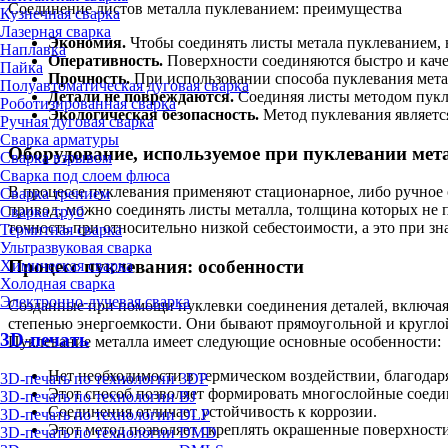
Соединение листов металла пуклеванием: преимущества
Кузнечная сварка
Лазерная сварка
Экономия.
Чтобы соединять листы метала пуклеванием, 
Наплавка
Оперативность.
Поверхности соединяются быстро и каче
Пайка
Прочность.
При использовании способа пуклевания мета
Полуавтоматическая дуговая сварка
Детали не повреждаются.
Соединяя листы методом пукле
Роботизированная сварка
Экологическая безопасность.
Метод пуклевания является
Ручная дуговая сварка
Сварка арматуры
Оборудование, используемое при пуклевании мет
Сварка взрывом
Сварка под слоем флюса
В процессе пуклевания применяют стационарное, либо ручное
Сварка трением
привод, можно соединять листы металла, толщина которых не 
Сварка труб
точность при относительно низкой себестоимости, а это при з
Термитная сварка
Ультразвуковая сварка
Процесс пуклевания: особенности
Химическая сварка
Холодная сварка
Электронно-лучевая сварка
Созданные при помощи пуклевки соединения деталей, включая
степенью энергоемкости. Они бывают прямоугольной и кругло
3D-печать
Пуклевание металла имеет следующие основные особенности:
Нет необходимости в термическом воздействии, благодаря
3D-печать по технологии 3DP
Этот способ позволяет формировать многослойные соеди
3D-печать по технологии BJ
Соединения отличает устойчивость к коррозии.
3D-печать по технологии DLP
Этот метод позволяет скреплять окрашенные поверхности
3D-печать по технологии DMD