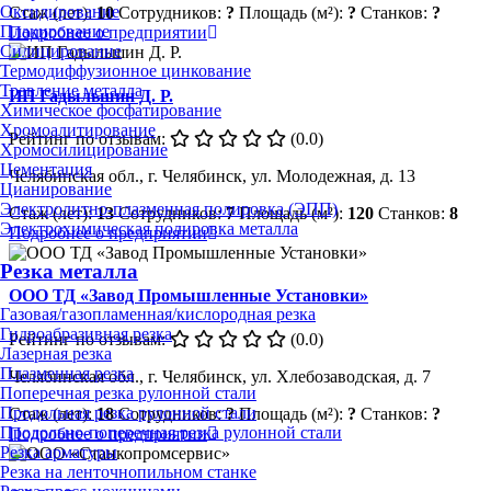
Оксидирование
Стаж (лет):
10
Сотрудников:
?
Площадь (м²):
?
Станков:
?
Плакирование
Подробнее о предприятии
Силицирование
Термодиффузионное цинкование
Травление металла
ИП Гадыльшин Д. Р.
Химическое фосфатирование
Хромоалитирование
Рейтинг по отзывам:
(0.0)
Хромосилицирование
Цементация
Челябинская обл., г. Челябинск, ул. Молодежная, д. 13
Цианирование
Электролитно-плазменная полировка (ЭПП)
Стаж (лет):
13
Сотрудников:
7
Площадь (м²):
120
Станков:
8
Электрохимическая полировка металла
Подробнее о предприятии
Резка металла
ООО ТД «Завод Промышленные Установки»
Газовая/газопламенная/кислородная резка
Гидроабразивная резка
Рейтинг по отзывам:
(0.0)
Лазерная резка
Плазменная резка
Челябинская обл., г. Челябинск, ул. Хлебозаводская, д. 7
Поперечная резка рулонной стали
Продольная резка рулонной стали
Стаж (лет):
18
Сотрудников:
?
Площадь (м²):
?
Станков:
?
Продольно-поперечная резка рулонной стали
Подробнее о предприятии
Резка арматуры
Резка на ленточнопильном станке