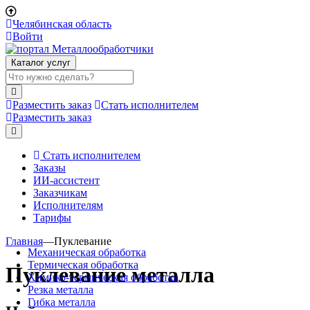
Челябинская область
Войти
Каталог услуг
Разместить заказ
Стать исполнителем
Разместить заказ
Стать исполнителем
Заказы
ИИ-ассистент
Заказчикам
Исполнителям
Тарифы
Главная
—
Пуклевание
Механическая обработка
Термическая обработка
Пуклевание металла
Химико-термическая обработка
Резка металла
Гибка металла