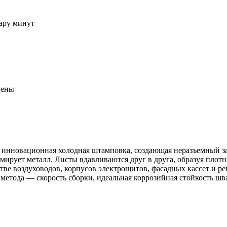
пару минут
цены
о инновационная холодная штамповка, создающая неразъемный за
ирует металл. Листы вдавливаются друг в друга, образуя плот
стве воздуховодов, корпусов электрощитов, фасадных кассет и 
етода — скорость сборки, идеальная коррозийная стойкость шв