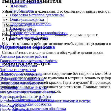
Найдите исполнителя
Сварочные работы
3D-печать
Литьё металла
Узнайте стоимость пуклевания. Это бесплатно и займет всего 
Обработка металлов давлением
Очистка и покраска
Лаборатория и контроль
Найти исполнителя
Инжиниринг
1.
Разместите заказ
Прочие услуги металлообработки
Никаких звонков и рассылок. Экономьте время и деньги
Изготовление деталей
2.
Сравните предложения
Изучите отзывы и рейтинг исполнителей, сравните условия и 
Механическая обработка
3.
Договоритесь напрямую
Связывайтесь с исполнителями и обсуждайте детали заказа
Алмазно-расточные работы
Горизонтально-расточные работы
Коротко об услуге
Долбёжная обработка
Заточка инструмента
Пуклевка металла: надежное соединение без сварки и клея. Эт
Зенкерование отверстий
мощный пресс с помощью пуансона и матрицы локально деформ
Зубодолбёжная обработка
перегрева или облезающей краски. Где это нужно? В производ
Зубофрезерная обработка
вибрацию и отлично удерживает уплотнители. Главные плюсы м
Зубошлифовальные работы
по сравнению с точечной сваркой.
Координатно-расточные работы
Круглошлифовальные работы
Механическая обработка
Механическая обработка на обрабатывающем центре
Термическая обработка
Накатка резьбы
Химико-термическая обработка
Нарезание резьбы