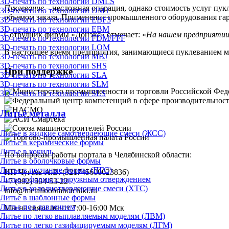
3D-печать по технологии DMLS
Пуклевание
– несложная операция, однако стоимость услуг пукл
3D-печать по технологии DMT
объемом заказа. Применение промышленного оборудования гар
3D-печать по технологии EBF3
3D-печать по технологии EBM
Сотрудник фирмы «Донэкс» отмечает: «
На нашем предприятии 
3D-печать по технологии FDM/FFF
3D-печать по технологии LOM
В настоящее время предприятия, занимающиеся пуклеванием мет
3D-печать по технологии MBJ
3D-печать по технологии SHS
При поддержке
3D-печать по технологии SLA
3D-печать по технологии SLM
3D-печать по технологии SLS
Литьё металла
Литье в жидкие самотвердеющие смеси (ЖСС)
Литье в керамические формы
Литье в кокиль
По вопросам работы портала в Челябинской области:
Литье в оболочковые формы
Литье в песчаные формы (ПГС)
ИП Чугаев А.В. (321745600023836)
Литье в формы с наружным отверждением
+7 (992) 504-53-22
Литье в холоднотвердеющие смеси (ХТС)
info@metalloobrabotchiki.ru
Литье в шаблонные формы
Литье под давлением
Мы на связи пн-пт 7:00-16:00 Мск
Литье по легко выплавляемым моделям (ЛВМ)
Литье по легко газифицируемым моделям (ЛГМ)