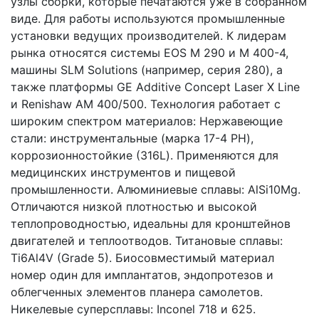
узлы сборки, которые печатаются уже в собранном
виде. Для работы используются промышленные
установки ведущих производителей. К лидерам
рынка относятся системы EOS M 290 и M 400-4,
машины SLM Solutions (например, серия 280), а
также платформы GE Additive Concept Laser X Line
и Renishaw AM 400/500. Технология работает с
широким спектром материалов: Нержавеющие
стали: инструментальные (марка 17-4 PH),
коррозионностойкие (316L). Применяются для
медицинских инструментов и пищевой
промышленности. Алюминиевые сплавы: AlSi10Mg.
Отличаются низкой плотностью и высокой
теплопроводностью, идеальны для кронштейнов
двигателей и теплоотводов. Титановые сплавы:
Ti6Al4V (Grade 5). Биосовместимый материал
номер один для имплантатов, эндопротезов и
облегченных элементов планера самолетов.
Никелевые суперсплавы: Inconel 718 и 625.