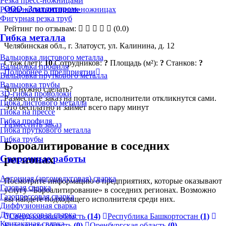
Резка пресс-ножницами
ООО «Златлитпром»
Рубка на гильотинных ножницах
Фигурная резка труб
Рейтинг по отзывам:
(0.0)
Гибка металла
Челябинская обл., г. Златоуст, ул. Калинина, д. 12
Вальцовка листового металла
Стаж (лет):
10
Сотрудников:
?
Площадь (м²):
?
Станков:
?
Вальцовка профиля
Подробнее о предприятии
Вальцовка пруткового металла
Вальцовка трубы
Что нужно сделать?
3D-гибка проволоки
Разместите заказ на портале, исполнители откликнутся сами.
Гибка листового металла
Это бесплатно и займет всего пару минут
Гибка на прессе
Гибка профиля
Разместить заказ
Гибка пруткового металла
Гибка трубы
Бороалитирование в соседних
регионах
Сварочные работы
Аргонная (аргонодуговая) сварка
Посмотрите информацию о предприятиях, которые оказывают
Газовая сварка
услугу «Бороалитирование» в соседних регионах. Возможно
Газопрессовая сварка
вы найдете подходящего исполнителя среди них.
Диффузионная сварка
Дугопрессовая сварка
Свердловская область
(14)
Республика Башкортостан
(1)
Контактная сварка
Курганская область
(0)
Оренбургская область
(0)