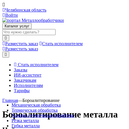
Челябинская область
Войти
Каталог услуг
Разместить заказ
Стать исполнителем
Разместить заказ
Стать исполнителем
Заказы
ИИ-ассистент
Заказчикам
Исполнителям
Тарифы
Главная
—
Бороалитирование
Механическая обработка
Термическая обработка
Бороалитирование металла
Химико-термическая обработка
Резка металла
Гибка металла