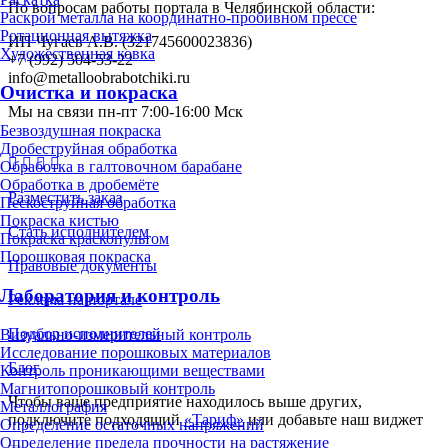
По вопросам работы портала в Челябинской области:
Раскрой металла на координатно-пробивном прессе
Ротационная вытяжка
ИП Чугаев А.В. (321745600023836)
Художественная ковка
+7 (992) 504-53-22
info@metalloobrabotchiki.ru
Очистка и покраска
Мы на связи пн-пт 7:00-16:00 Мск
Безвоздушная покраска
Дробеструйная обработка
Обработка в галтовочном барабане
Обработка в дробемёте
Разместить заказ
Пескоструйная обработка
Покраска кистью
Стать исполнителем
Покраска краскопультом
Порошковая покраска
Правовые документы
Лаборатория и контроль
Реклама на портале
Подбор исполнителей
Визуально-измерительный контроль
Исследование порошковых материалов
Блог
Контроль проникающими веществами
Магнитопорошковый контроль
Чтобы ваше предприятие находилось выше других,
Металлография
подключите подходящий
«Тариф»
или добавьте наш виджет
Определение остаточных напряжений
Определение предела прочности на растяжение