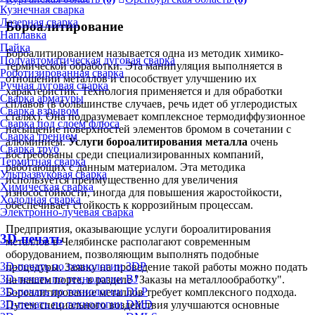
Кузнечная сварка
Лазерная сварка
Бороалитирование
Наплавка
Пайка
Бороалитированием называется одна из методик химико-
Полуавтоматическая дуговая сварка
термической обработки. Эта манипуляция выполняется в
Роботизированная сварка
отношении металлов и способствует улучшению их
Ручная дуговая сварка
характеристик. Технология применяется и для обработки
Сварка арматуры
сплавов (в большинстве случаев, речь идет об углеродистых
Сварка взрывом
сталях). Она подразумевает комплексное термодиффузионное
Сварка под слоем флюса
насыщение поверхностей элементов бромом в сочетании с
Сварка трением
алюминием.
Услуги бороалитирования металла
очень
Сварка труб
востребованы среди специализированных компаний,
Термитная сварка
работающих с данным материалом. Эта методика
Ультразвуковая сварка
используется преимущественно для увеличения
Химическая сварка
износостойкости, иногда для повышения жаростойкости,
Холодная сварка
обеспечивает стойкость к коррозийным процессам.
Электронно-лучевая сварка
Предприятия, оказывающие услуги бороалитирования
3D-печать
металлов в Челябинске располагают современным
оборудованием, позволяющим выполнять подобные
3D-печать по технологии 3DP
процедуры. Заявку на проведение такой работы можно подать
3D-печать по технологии BJ
на нашем порте, в разделе "Заказы на металлообработку".
3D-печать по технологии DLP
Бороалитирование металлов требует комплексного подхода.
3D-печать по технологии DMD
Путем специального воздействия улучшаются основные