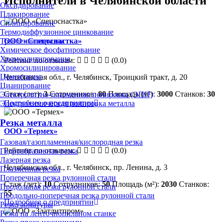
Исполнители в Челябинской области
Оксидирование
Плакирование
Силицирование
Термодиффузионное цинкование
ООО «Спецоснастка»
Травление металла
Химическое фосфатирование
Хромоалитирование
Рейтинг по отзывам:
(0.0)
Хромосилицирование
Цементация
Челябинская обл., г. Челябинск, Троицкий тракт, д. 20
Цианирование
Стаж (лет):
3
Сотрудников:
80
Площадь (м²):
3000
Станков:
30
Электролитно-плазменная полировка (ЭПП)
Подробнее о предприятии
Электрохимическая полировка металла
Резка металла
ООО «Термех»
Газовая/газопламенная/кислородная резка
Рейтинг по отзывам:
(0.0)
Гидроабразивная резка
Лазерная резка
Челябинская обл., г. Челябинск, пр. Ленина, д. 3
Плазменная резка
Поперечная резка рулонной стали
Стаж (лет):
10
Сотрудников:
50
Площадь (м²):
2030
Станков:
Продольная резка рулонной стали
55
Продольно-поперечная резка рулонной стали
Подробнее о предприятии
Резка арматуры
Резка на ленточнопильном станке