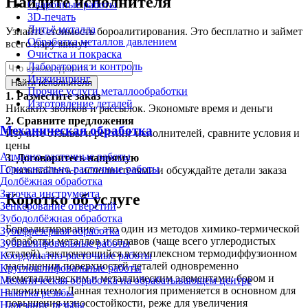
Найдите исполнителя
Сварочные работы
3D-печать
Литьё металла
Узнайте стоимость бороалитирования. Это бесплатно и займет
Обработка металлов давлением
всего пару минут
Очистка и покраска
Лаборатория и контроль
Инжиниринг
Найти исполнителя
Прочие услуги металлообработки
1.
Разместите заказ
Изготовление деталей
Никаких звонков и рассылок. Экономьте время и деньги
2.
Сравните предложения
Механическая обработка
Изучите отзывы и рейтинг исполнителей, сравните условия и
цены
Алмазно-расточные работы
3.
Договоритесь напрямую
Горизонтально-расточные работы
Связывайтесь с исполнителями и обсуждайте детали заказа
Долбёжная обработка
Заточка инструмента
Коротко об услуге
Зенкерование отверстий
Зубодолбёжная обработка
Бороалитирование - это один из методов химико-термической
Зубофрезерная обработка
обработки металлов и сплавов (чаще всего углеродистых
Зубошлифовальные работы
сталей), заключающийся в комплексном термодиффузионном
Координатно-расточные работы
насыщении поверхностей деталей одновременно
Круглошлифовальные работы
неметаллическим и металлическим элементами: бором и
Механическая обработка на обрабатывающем центре
алюминием. Данная технология применяется в основном для
Накатка резьбы
повышения износостойкости, реже для увеличения
Нарезание резьбы