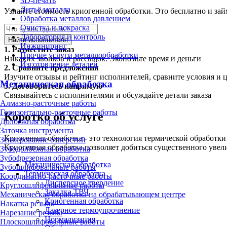
3D-печать
Литьё металла
Узнайте стоимость криогенной обработки. Это бесплатно и зай
Обработка металлов давлением
Очистка и покраска
Лаборатория и контроль
Найти исполнителя
Инжиниринг
1.
Разместите заказ
Прочие услуги металлообработки
Никаких звонков и рассылок. Экономьте время и деньги
Изготовление деталей
2.
Сравните предложения
Изучите отзывы и рейтинг исполнителей, сравните условия и 
Механическая обработка
3.
Договоритесь напрямую
Связывайтесь с исполнителями и обсуждайте детали заказа
Алмазно-расточные работы
Горизонтально-расточные работы
Коротко об услуге
Долбёжная обработка
Заточка инструмента
Криогенная обработка - это технология термической обработки
Зенкерование отверстий
Криогенная обработка позволяет добиться существенного увели
Зубодолбёжная обработка
Зубофрезерная обработка
Механическая обработка
Зубошлифовальные работы
Термическая обработка
Координатно-расточные работы
Дисперсное твердение
Круглошлифовальные работы
Закалка ТВЧ
Механическая обработка на обрабатывающем центре
Криогенная обработка
Накатка резьбы
Лазерное термоупрочнение
Нарезание резьбы
Нормализация
Плоскошлифовальные работы