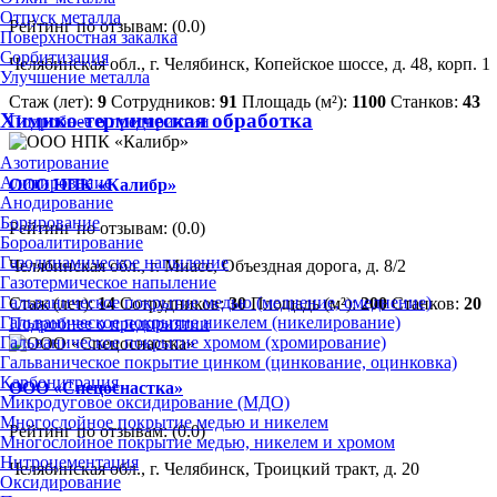
Отпуск металла
Рейтинг по отзывам:
(0.0)
Поверхностная закалка
Сорбитизация
Челябинская обл., г. Челябинск, Копейское шоссе, д. 48, корп. 1
Улучшение металла
Стаж (лет):
9
Сотрудников:
91
Площадь (м²):
1100
Станков:
43
Химико-термическая обработка
Подробнее о предприятии
Азотирование
Алитирование
ООО НПК «Калибр»
Анодирование
Борирование
Рейтинг по отзывам:
(0.0)
Бороалитирование
Газодинамическое напыление
Челябинская обл., г. Миасс, Объездная дорога, д. 8/2
Газотермическое напыление
Гальваническое покрытие медью (меднение, омеднение)
Стаж (лет):
14
Сотрудников:
30
Площадь (м²):
200
Станков:
20
Гальваническое покрытие никелем (никелирование)
Подробнее о предприятии
Гальваническое покрытие хромом (хромирование)
Гальваническое покрытие цинком (цинкование, оцинковка)
Карбонитрация
ООО «Спецоснастка»
Микродуговое оксидирование (МДО)
Многослойное покрытие медью и никелем
Рейтинг по отзывам:
(0.0)
Многослойное покрытие медью, никелем и хромом
Нитроцементация
Челябинская обл., г. Челябинск, Троицкий тракт, д. 20
Оксидирование