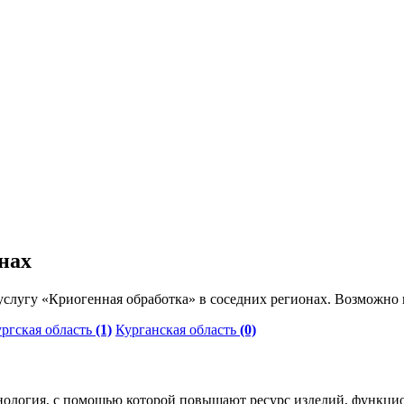
нах
слугу «Криогенная обработка» в соседних регионах. Возможно 
ргская область
(1)
Курганская область
(0)
нология, с помощью которой повышают ресурс изделий, функц