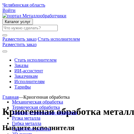
Челябинская область
Войти
Каталог услуг
Разместить заказ
Стать исполнителем
Разместить заказ
Стать исполнителем
Заказы
ИИ-ассистент
Заказчикам
Исполнителям
Тарифы
Главная
—
Криогенная обработка
Механическая обработка
Термическая обработка
Криогенная обработка метал
Химико-термическая обработка
Резка металла
Гибка металла
Найдите исполнителя
Сварочные работы