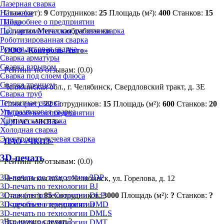
Лазерная сварка
Наплавка
Стаж (лет):
9
Сотрудников:
25
Площадь (м²):
400
Станков:
15
Пайка
Подробнее о предприятии
Полуавтоматическая дуговая сварка
Роботизированная сварка
Ручная дуговая сварка
ООО «Контроль-Авто»
Сварка арматуры
Сварка взрывом
Рейтинг по отзывам:
(0.0)
Сварка под слоем флюса
Сварка трением
Челябинская обл., г. Челябинск, Свердловский тракт, д. 3Е
Сварка труб
Термитная сварка
Стаж (лет):
22
Сотрудников:
15
Площадь (м²):
600
Станков:
20
Ультразвуковая сварка
Подробнее о предприятии
Химическая сварка
Холодная сварка
Электронно-лучевая сварка
ПАО «ЧКПЗ»
3D-печать
Рейтинг по отзывам:
(0.0)
3D-печать по технологии 3DP
Челябинская обл, г. Челябинск, ул. Горелова, д. 12
3D-печать по технологии BJ
Стаж (лет):
85
Сотрудников:
3000
Площадь (м²):
?
Станков:
?
3D-печать по технологии DLP
Подробнее о предприятии
3D-печать по технологии DMD
3D-печать по технологии DMLS
Что нужно сделать?
3D-печать по технологии DMT