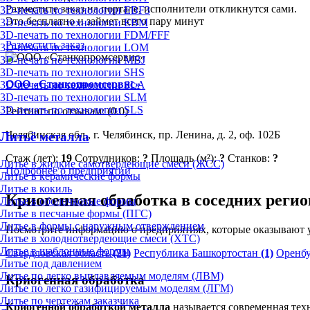
Разместите заказ на портале, исполнители откликнутся сами.
3D-печать по технологии EBF3
Это бесплатно и займет всего пару минут
3D-печать по технологии EBM
3D-печать по технологии FDM/FFF
Разместить заказ
3D-печать по технологии LOM
3D-печать по технологии MBJ
3D-печать по технологии SHS
ООО «Станкопромсервис»
3D-печать по технологии SLA
3D-печать по технологии SLM
3D-печать по технологии SLS
Рейтинг по отзывам:
(0.0)
Челябинская обл., г. Челябинск, пр. Ленина, д. 2, оф. 102Б
Литьё металла
Стаж (лет):
19
Сотрудников:
?
Площадь (м²):
?
Станков:
?
Литье в жидкие самотвердеющие смеси (ЖСС)
Подробнее о предприятии
Литье в керамические формы
Литье в кокиль
Криогенная обработка в соседних регио
Литье в оболочковые формы
Литье в песчаные формы (ПГС)
Литье в формы с наружным отверждением
Посмотрите информацию о предприятиях, которые оказывают у
Литье в холоднотвердеющие смеси (ХТС)
Литье в шаблонные формы
Свердловская область
(21)
Республика Башкортостан
(1)
Оренбу
Литье под давлением
Литье по легко выплавляемым моделям (ЛВМ)
Криогенная обработка
Литье по легко газифицируемым моделям (ЛГМ)
Литье по чертежам заказчика
Криогенной обработкой металла
называется современная тех