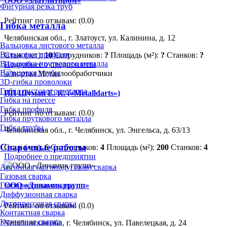
ООО «Златлитпром»
Фигурная резка труб
Рейтинг по отзывам:
(0.0)
Гибка металла
Челябинская обл., г. Златоуст, ул. Калинина, д. 12
Вальцовка листового металла
Вальцовка профиля
Стаж (лет):
10
Сотрудников:
?
Площадь (м²):
?
Станков:
?
Вальцовка пруткового металла
Подробнее о предприятии
Вальцовка трубы
3D-гибка проволоки
Гибка листового металла
ИП Шуман Е. К. («Metalldarts»)
Гибка на прессе
Гибка профиля
Рейтинг по отзывам:
(0.0)
Гибка пруткового металла
Гибка трубы
Челябинская обл., г. Челябинск, ул. Энгельса, д. 63/13
Сварочные работы
Стаж (лет):
6
Сотрудников:
4
Площадь (м²):
200
Станков:
4
Подробнее о предприятии
Аргонная (аргонодуговая) сварка
Газовая сварка
Газопрессовая сварка
ООО «Динамик групп»
Диффузионная сварка
Дугопрессовая сварка
Рейтинг по отзывам:
(0.0)
Контактная сварка
Кузнечная сварка
Челябинская обл, г. Челябинск, ул. Павелецкая, д. 24