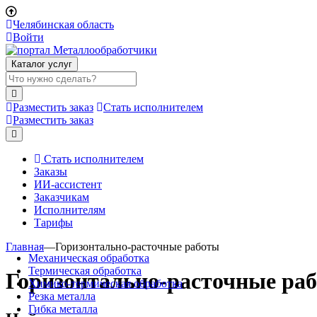
Челябинская область
Войти
Каталог услуг
Разместить заказ
Стать исполнителем
Разместить заказ
Стать исполнителем
Заказы
ИИ-ассистент
Заказчикам
Исполнителям
Тарифы
Главная
—
Горизонтально-расточные работы
Механическая обработка
Термическая обработка
Горизонтально-расточные ра
Химико-термическая обработка
Резка металла
Гибка металла