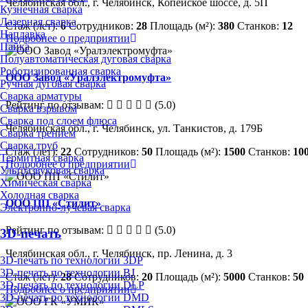
Челябинская обл., г. Челябинск, Копейское шоссе, д. 5П
Кузнечная сварка
Лазерная сварка
Стаж (лет):
6
Сотрудников:
28
Площадь (м²):
380
Станков:
12
Наплавка
Подробнее о предприятии
Пайка
Полуавтоматическая дуговая сварка
Роботизированная сварка
ООО Завод «Уралэлектромуфта»
Ручная дуговая сварка
Сварка арматуры
Рейтинг по отзывам:
(5.0)
Сварка взрывом
Сварка под слоем флюса
Челябинская обл., г. Челябинск, ул. Танкистов, д. 179Б
Сварка трением
Сварка труб
Стаж (лет):
22
Сотрудников:
50
Площадь (м²):
1500
Станков:
10
Термитная сварка
Подробнее о предприятии
Ультразвуковая сварка
Химическая сварка
Холодная сварка
ООО ПП «Стилит»
Электронно-лучевая сварка
Рейтинг по отзывам:
(5.0)
3D-печать
Челябинская обл., г. Челябинск, пр. Ленина, д. 3
3D-печать по технологии 3DP
3D-печать по технологии BJ
Стаж (лет):
28
Сотрудников:
20
Площадь (м²):
5000
Станков:
50
3D-печать по технологии DLP
Подробнее о предприятии
3D-печать по технологии DMD