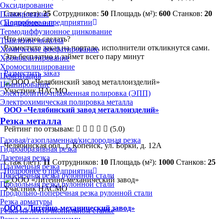
Оксидирование
Стаж (лет):
25
Сотрудников:
50
Площадь (м²):
600
Станков:
20
Плакирование
Подробнее о предприятии
Силицирование
Термодиффузионное цинкование
Что нужно сделать?
Травление металла
Разместите заказ на портале, исполнители откликнутся сами.
Химическое фосфатирование
Это бесплатно и займет всего пару минут
Хромоалитирование
Хромосилицирование
Разместить заказ
Цементация
Цианирование
Участник НАСМО
Электролитно-плазменная полировка (ЭПП)
Электрохимическая полировка металла
ООО «Челябинский завод металлоизделий»
Резка металла
Рейтинг по отзывам:
(5.0)
Газовая/газопламенная/кислородная резка
Челябинская обл., г. Копейск, ул. Борки, д. 12А
Гидроабразивная резка
Лазерная резка
Стаж (лет):
11
Сотрудников:
10
Площадь (м²):
1000
Станков:
25
Плазменная резка
Подробнее о предприятии
Поперечная резка рулонной стали
Продольная резка рулонной стали
Участник НАСМО
Продольно-поперечная резка рулонной стали
Резка арматуры
ООО «Литейно-механический завод»
Резка на ленточнопильном станке