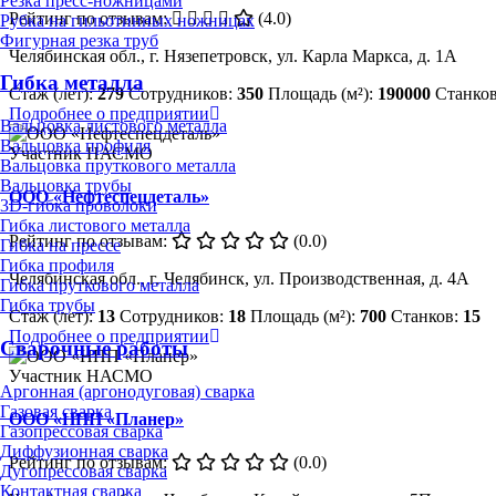
Резка пресс-ножницами
Рейтинг по отзывам:
(4.0)
Рубка на гильотинных ножницах
Фигурная резка труб
Челябинская обл., г. Нязепетровск, ул. Карла Маркса, д. 1А
Гибка металла
Стаж (лет):
279
Сотрудников:
350
Площадь (м²):
190000
Станко
Подробнее о предприятии
Вальцовка листового металла
Вальцовка профиля
Участник НАСМО
Вальцовка пруткового металла
Вальцовка трубы
ООО «Нефтеспецдеталь»
3D-гибка проволоки
Гибка листового металла
Рейтинг по отзывам:
(0.0)
Гибка на прессе
Гибка профиля
Челябинская обл., г. Челябинск, ул. Производственная, д. 4А
Гибка пруткового металла
Гибка трубы
Стаж (лет):
13
Сотрудников:
18
Площадь (м²):
700
Станков:
15
Подробнее о предприятии
Сварочные работы
Участник НАСМО
Аргонная (аргонодуговая) сварка
Газовая сварка
ООО «НПП «Планер»
Газопрессовая сварка
Диффузионная сварка
Рейтинг по отзывам:
(0.0)
Дугопрессовая сварка
Контактная сварка