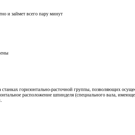
тно и займет всего пару минут
цены
а станках горизонтально-расточной группы, позволяющих осуще
зонтальное расположение шпинделя (специального вала, имеющ
.