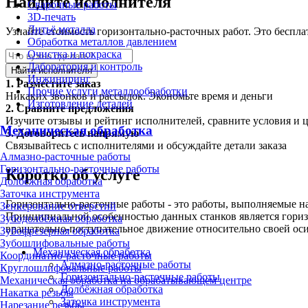
Найдите исполнителя
Сварочные работы
3D-печать
Литьё металла
Узнайте стоимость горизонтально-расточных работ. Это беспла
Обработка металлов давлением
Очистка и покраска
Лаборатория и контроль
Найти исполнителя
Инжиниринг
1.
Разместите заказ
Прочие услуги металлообработки
Никаких звонков и рассылок. Экономьте время и деньги
Изготовление деталей
2.
Сравните предложения
Изучите отзывы и рейтинг исполнителей, сравните условия и 
Механическая обработка
3.
Договоритесь напрямую
Связывайтесь с исполнителями и обсуждайте детали заказа
Алмазно-расточные работы
Горизонтально-расточные работы
Коротко об услуге
Долбёжная обработка
Заточка инструмента
Горизонтально-расточные работы - это работы, выполняемые н
Зенкерование отверстий
Принципиальной особенностью данных станков является гори
Зубодолбёжная обработка
вращательно-поступательное движение относительно своей оси
Зубофрезерная обработка
Зубошлифовальные работы
Механическая обработка
Координатно-расточные работы
Алмазно-расточные работы
Круглошлифовальные работы
Горизонтально-расточные работы
Механическая обработка на обрабатывающем центре
Долбёжная обработка
Накатка резьбы
Заточка инструмента
Нарезание резьбы