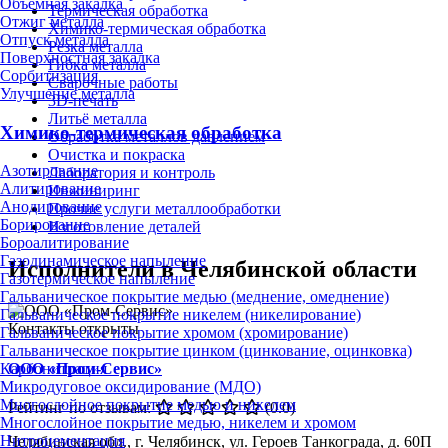
Объёмная закалка
Термическая обработка
Отжиг металла
Химико-термическая обработка
Отпуск металла
Резка металла
Поверхностная закалка
Гибка металла
Сорбитизация
Сварочные работы
Улучшение металла
3D-печать
Литьё металла
Химико-термическая обработка
Обработка металлов давлением
Очистка и покраска
Азотирование
Лаборатория и контроль
Алитирование
Инжиниринг
Анодирование
Прочие услуги металлообработки
Борирование
Изготовление деталей
Бороалитирование
Газодинамическое напыление
Исполнители в Челябинской области
Газотермическое напыление
Гальваническое покрытие медью (меднение, омеднение)
Гальваническое покрытие никелем (никелирование)
Контакты открыты
Гальваническое покрытие хромом (хромирование)
Гальваническое покрытие цинком (цинкование, оцинковка)
ООО «Пром-Сервис»
Карбонитрация
Микродуговое оксидирование (МДО)
Многослойное покрытие медью и никелем
Рейтинг по отзывам:
(0.0)
Многослойное покрытие медью, никелем и хромом
Нитроцементация
Челябинская обл., г. Челябинск, ул. Героев Танкограда, д. 60П