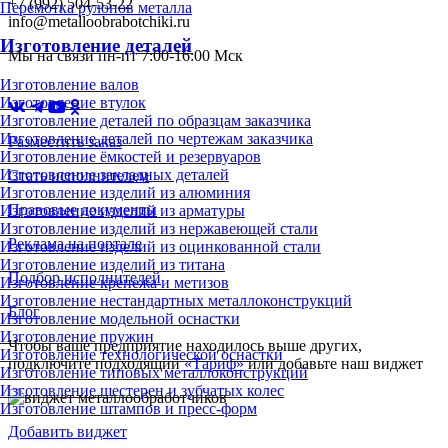
+7 (992) 504-53-22
Перемотка рулонов металла
info@metalloobrabotchiki.ru
Изготовление деталей
Мы на связи пн-пт 7:00-16:00 Мск
Изготовление валов
Изготовление втулок
Изготовление деталей по образцам заказчика
Изготовление деталей по чертежам заказчика
Разместить заказ
Изготовление ёмкостей и резервуаров
Изготовление закладных деталей
Стать исполнителем
Изготовление изделий из алюминия
Правовые документы
Изготовление изделий из арматуры
Изготовление изделий из нержавеющей стали
Реклама на портале
Изготовление изделий из оцинкованной стали
Изготовление изделий из титана
Подбор исполнителей
Изготовление крепежа и метизов
Изготовление нестандартных металлоконструкций
Блог
Изготовление модельной оснастки
Изготовление пружин
Чтобы ваше предприятие находилось выше других,
Изготовление технологической оснастки
подключите подходящий
«Тариф»
или добавьте наш виджет
Изготовление типовых металлоконструкций
Изготовление шестерен и зубчатых колес
Изготовление штампов и пресс-форм
Добавить виджет