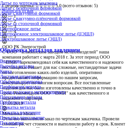
Литье по чертежам заказчика
Средняя оценка:
5.0
(всего отзывов: 5)
Литье с безопочной формовкой
Написать отзыв
Литье с вакуумной формовкой
— 1
Литье с вакуумно-плёночной формовкой
— 2
Литье со стопочной формовкой
— 3
Центробежное литье
— 4
Центробежное электрошлаковое литье (ЦЭШЛ)
— 5
Электрошлаковое литье (ЭШЛ)
ООО РК Энергострой
Обработка металлов давлением
С ООО "Челябинским заводом металлоизделий" наша
компания работает с марта 2018 г. За этот период ООО
Волочение
"ЧЗМИ" зарекомендовал себя как качественного и надежного
Вырубка металла
поставщика. Решает для нас сложные, нестандартные задачи
Ковка
по изготовлению каких-либо изделий, оперативно
Листовая штамповка
предоставляет информацию по нашим запросам,
Объёмная штамповка
консультирует по многим вопросам. Все поставленные
Перфорация металла
изделия для нас были изготовлены качественно и точно в
Правка плоского металлопроката
срок. Рекомендуем ООО "ЧЗМИ" как качественного и
Прессование металла
надежного партнера.
Пробивка металла
17.09.2019
Прокатка металла
Прокатка-волочение
Механика Миасс
Прокатка-прессование
Отлично выполнили заказ по чертежам заказчика. Провели
Пуклевание
полный расчет стоимости и выполнили работу в срок. Клиент
Раскатка