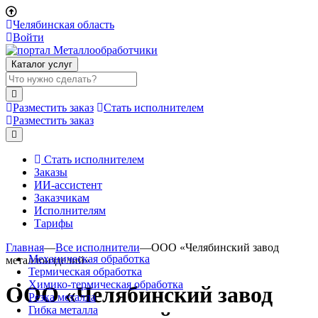
Челябинская область
Войти
Каталог услуг
Разместить заказ
Стать исполнителем
Разместить заказ
Стать исполнителем
Заказы
ИИ-ассистент
Заказчикам
Исполнителям
Тарифы
Главная
—
Все исполнители
—
ООО «Челябинский завод
Механическая обработка
металлоизделий»
Термическая обработка
Химико-термическая обработка
ООО «Челябинский завод
Резка металла
Гибка металла