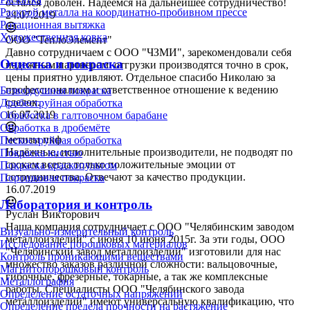
остался доволен. Надеемся на дальнейшее сотрудничество!
Раскрой металла на координатно-пробивном прессе
24.07.2019
Ротационная вытяжка
Художественная ковка
ООО "ТеплоЭлемент"
Давно сотрудничаем с ООО "ЧЗМИ", зарекомендовали себя
Очистка и покраска
надежным партнером: отгрузки производятся точно в срок,
цены приятно удивляют. Отдельное спасибо Николаю за
профессионализм и ответственное отношение к ведению
Безвоздушная покраска
сделок.
Дробеструйная обработка
16.07.2019
Обработка в галтовочном барабане
Обработка в дробемёте
метизы пкф
Пескоструйная обработка
Надёжные, исполнительные производители, не подводят по
Покраска кистью
срокам всегда только положительные эмоции от
Покраска краскопультом
сотрудничества. Отвечают за качество продукции.
Порошковая покраска
16.07.2019
Лаборатория и контроль
Руслан Викторович
Наша компания сотрудничает с ООО "Челябинским заводом
Визуально-измерительный контроль
металлоизделий" с июня 10 июня 2015г. За эти годы, ООО
Исследование порошковых материалов
"Челябинский завод металлоизделий" изготовили для нас
Контроль проникающими веществами
множество заказов различной сложности: вальцовочные,
Магнитопорошковый контроль
гибочные, фрезерные, токарные, а так же комплексные
Металлография
работы. Специалисты ООО "Челябинского завода
Определение остаточных напряжений
металлоизделий" имеют универсальную квалификацию, что
Определение предела прочности на растяжение