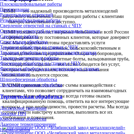
Плоскошлифовальные работы
Протягивание
ЧЗМИ — это надежный производитель металлоизделий
Развертывание отверстий
различного назначения. Наш принцип работы с клиентами
Резьбошлифовальные работы
— быстро, качественно и доступно.
Сверление отверстий на станках с ЧПУ
Сверление отверстий на универсальных станках
ЧЗМИ успешно работает на рынке Челябинска и всей России
Слесарные работы
и сформировал базу постоянных клиентов, которые доверяют
Строгальная обработка
нам. Мы с радостью готовы предоставлять услуги
Токарная обработка на станках с ЧПУ
строительным, промышленным, сельскохозяйственным и
Токарная обработка на универсальных станках
производственным предприятиям. Опоры трубопроводов,
Токарно-автоматные работы
закладные детали, фундаментные болты, вальцованная труба,
Фрезерная обработка на станках с ЧПУ
нестандартные изделия — все это не обходится без услуг,
Фрезерная обработка на универсальных станках
которые мы осуществляем, поэтому наша компания
Хонингование
неизменно пользуются спросом.
Шлицефрезерная обработка
Электроэрозионная обработка
В ЧЗМИ применяются гибкие схемы взаимодействия с
клиентами, что позволяет сотрудничать на взаимовыгодных
условиях. Наши консультанты всегда готовы оказать
Термическая обработка
квалифицированную помощь, ответить на все интересующие
вопросы, а при необходимости, провести расчеты. Мы всегда
Дисперсное твердение
готовы пойти навстречу клиентам, выполнить все их
Закалка ТВЧ
требования и пожелания.
Криогенная обработка
Лазерное термоупрочнение
Нормализация