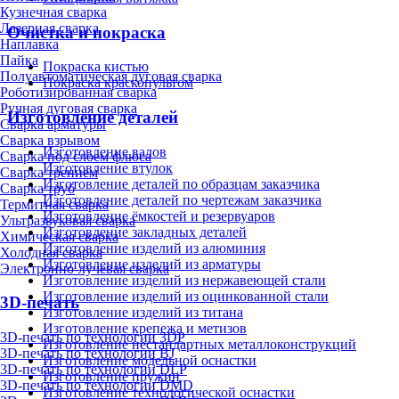
Кузнечная сварка
Лазерная сварка
Очистка и покраска
Наплавка
Пайка
Покраска кистью
Полуавтоматическая дуговая сварка
Покраска краскопультом
Роботизированная сварка
Ручная дуговая сварка
Изготовление деталей
Сварка арматуры
Сварка взрывом
Изготовление валов
Сварка под слоем флюса
Изготовление втулок
Сварка трением
Изготовление деталей по образцам заказчика
Сварка труб
Изготовление деталей по чертежам заказчика
Термитная сварка
Изготовление ёмкостей и резервуаров
Ультразвуковая сварка
Изготовление закладных деталей
Химическая сварка
Изготовление изделий из алюминия
Холодная сварка
Изготовление изделий из арматуры
Электронно-лучевая сварка
Изготовление изделий из нержавеющей стали
Изготовление изделий из оцинкованной стали
3D-печать
Изготовление изделий из титана
Изготовление крепежа и метизов
3D-печать по технологии 3DP
Изготовление нестандартных металлоконструкций
3D-печать по технологии BJ
Изготовление модельной оснастки
3D-печать по технологии DLP
Изготовление пружин
3D-печать по технологии DMD
Изготовление технологической оснастки