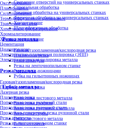
Сверление отверстий на универсальных станках
Оксидирование
Строгальная обработка
Плакирование
Токарная обработка на универсальных станках
Силицирование
Фрезерная обработка на универсальных станках
Термодиффузионное цинкование
Хонингование
Травление металла
Шлицефрезерная обработка
Химическое фосфатирование
Хромоалитирование
Резка металла
Хромосилицирование
Цементация
Цианирование
Газовая/газопламенная/кислородная резка
Электролитно-плазменная полировка (ЭПП)
Плазменная резка
Электрохимическая полировка металла
Резка арматуры
Резка на ленточнопильном станке
Резка металла
Резка пресс-ножницами
Рубка на гильотинных ножницах
Газовая/газопламенная/кислородная резка
Гибка металла
Гидроабразивная резка
Лазерная резка
Плазменная резка
Вальцовка листового металла
Поперечная резка рулонной стали
Вальцовка профиля
Продольная резка рулонной стали
Вальцовка пруткового металла
Продольно-поперечная резка рулонной стали
Вальцовка трубы
Резка арматуры
Гибка листового металла
Резка на ленточнопильном станке
Гибка на прессе