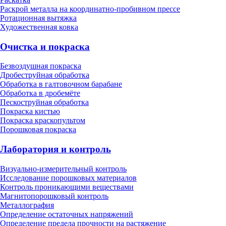
Раскрой металла на координатно-пробивном прессе
Ротационная вытяжка
Художественная ковка
Очистка и покраска
Безвоздушная покраска
Дробеструйная обработка
Обработка в галтовочном барабане
Обработка в дробемёте
Пескоструйная обработка
Покраска кистью
Покраска краскопультом
Порошковая покраска
Лаборатория и контроль
Визуально-измерительный контроль
Исследование порошковых материалов
Контроль проникающими веществами
Магнитопорошковый контроль
Металлография
Определение остаточных напряжений
Определение предела прочности на растяжение