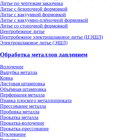
Литье по чертежам заказчика
Литье с безопочной формовкой
Литье с вакуумной формовкой
Литье с вакуумно-плёночной формовкой
Литье со стопочной формовкой
Центробежное литье
Центробежное электрошлаковое литье (ЦЭШЛ)
Электрошлаковое литье (ЭШЛ)
Обработка металлов давлением
Волочение
Вырубка металла
Ковка
Листовая штамповка
Объёмная штамповка
Перфорация металла
Правка плоского металлопроката
Прессование металла
Пробивка металла
Прокатка металла
Прокатка-волочение
Прокатка-прессование
Пуклевание
Раскатка