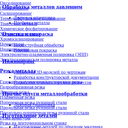
Оксидирование
Обработка металлов давлением
Плакирование
Силицирование
Листовая штамповка
Термодиффузионное цинкование
Пробивка металла
Травление металла
Химическое фосфатирование
Очистка и покраска
Хромоалитирование
Хромосилицирование
Цементация
Пескоструйная обработка
Цианирование
Порошковая покраска
Электролитно-плазменная полировка (ЭПП)
Электрохимическая полировка металла
Инжиниринг
Резка металла
Разработка 3D-моделей по чертежам
Разработка конструкторской документации
Газовая/газопламенная/кислородная резка
Разработка технологических процессов
Гидроабразивная резка
Лазерная резка
Прочие услуги металлообработки
Плазменная резка
Поперечная резка рулонной стали
Лазерная гравировка
Продольная резка рулонной стали
Продольно-поперечная резка рулонной стали
Изготовление деталей
Резка арматуры
Резка на ленточнопильном станке
Изготовление деталей по образцам заказчика