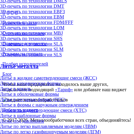
3D-печать по технологии DMLS
3D-печать по технологии DMT
3D-печать по технологии EBF3
3D-печать по технологии EBM
3D-печать по технологии FDM/FFF
Разместить заказ
3D-печать по технологии LOM
3D-печать по технологии MBJ
Стать исполнителем
3D-печать по технологии SHS
Правовые документы
3D-печать по технологии SLA
3D-печать по технологии SLM
Реклама на портале
3D-печать по технологии SLS
Подбор исполнителей
Литьё металла
Блог
Литье в жидкие самотвердеющие смеси (ЖСС)
Литье в керамические формы
Чтобы ваше предприятие находилось выше других,
Литье в кокиль
подключите подходящий
«Тариф»
или добавьте наш виджет
Литье в оболочковые формы
Литье в песчаные формы (ПГС)
Литье в формы с наружным отверждением
Добавить виджет
Литье в холоднотвердеющие смеси (ХТС)
Литье в шаблонные формы
© 2017-2026. Металлообработчики всех стран, объединяйтесь!
Литье под давлением
Литье по легко выплавляемым моделям (ЛВМ)
Литье по легко газифицируемым моделям (ЛГМ)