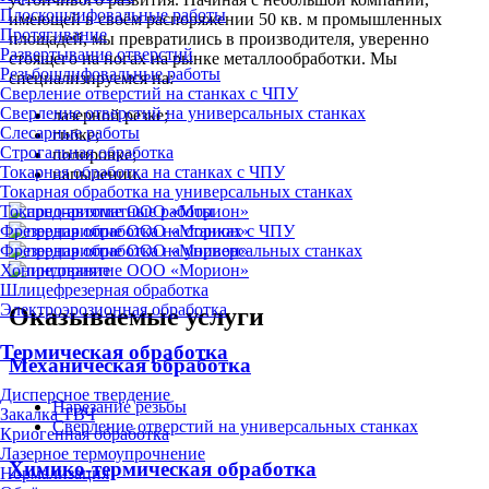
Плоскошлифовальные работы
имеющей в своём распоряжении 50 кв. м промышленных
Протягивание
площадей, мы превратились в производителя, уверенно
Развертывание отверстий
стоящего на ногах на рынке металлообработки. Мы
Резьбошлифовальные работы
специализируемся на:
Сверление отверстий на станках с ЧПУ
Сверление отверстий на универсальных станках
лазерной резке;
Слесарные работы
гибке;
Строгальная обработка
полировке;
Токарная обработка на станках с ЧПУ
напылении.
Токарная обработка на универсальных станках
Токарно-автоматные работы
Фрезерная обработка на станках с ЧПУ
Фрезерная обработка на универсальных станках
Хонингование
Шлицефрезерная обработка
Электроэрозионная обработка
Оказываемые услуги
Термическая обработка
Механическая обработка
Дисперсное твердение
Нарезание резьбы
Закалка ТВЧ
Сверление отверстий на универсальных станках
Криогенная обработка
Лазерное термоупрочнение
Химико-термическая обработка
Нормализация