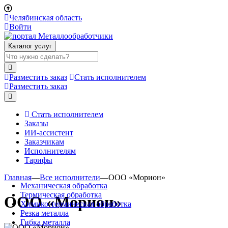
Челябинская область
Войти
Каталог услуг
Разместить заказ
Стать исполнителем
Разместить заказ
Стать исполнителем
Заказы
ИИ-ассистент
Заказчикам
Исполнителям
Тарифы
Главная
—
Все исполнители
—
ООО «Морион»
Механическая обработка
Термическая обработка
ООО «Морион»
Химико-термическая обработка
Резка металла
Гибка металла