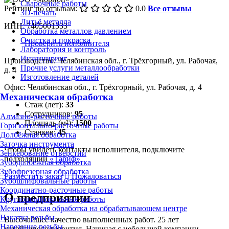
Сварочные работы
Рейтинг по отзывам:
0.0
Все отзывы
3D-печать
Литьё металла
ИНН: 7405001333
Обработка металлов давлением
Очистка и покраска
Проверить исполнителя
Лаборатория и контроль
Инжиниринг
Производство: Челябинская обл., г. Трёхгорный, ул. Рабочая,
Прочие услуги металлообработки
д. 4
Изготовление деталей
Офис: Челябинская обл., г. Трёхгорный, ул. Рабочая, д. 4
Механическая обработка
Стаж (лет):
33
Сотрудников:
95
Алмазно-расточные работы
Площадь (м²):
1500
Горизонтально-расточные работы
Станков:
45
Долбёжная обработка
Заточка инструмента
Чтобы увидеть контакты исполнителя, подключите
Зенкерование отверстий
подходящий
«Тариф»
Зубодолбёжная обработка
Зубофрезерная обработка
Разместить заказ
Пожаловаться
Зубошлифовальные работы
Координатно-расточные работы
О предприятии
Круглошлифовальные работы
Механическая обработка на обрабатывающем центре
Накатка резьбы
Высочайшее качество выполненных работ. 25 лет
Нарезание резьбы
устойчивого развития. Начиная с небольшой компании,