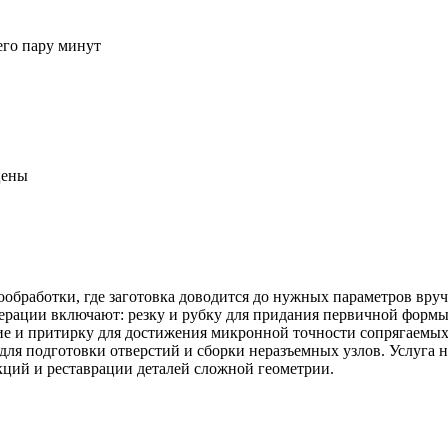
его пару минут
цены
обработки, где заготовка доводится до нужных параметров вруч
ерации включают: резку и рубку для придания первичной формы 
ие и притирку для достижения микронной точности сопрягаемых
у для подготовки отверстий и сборки неразъемных узлов. Услуг
кций и реставрации деталей сложной геометрии.