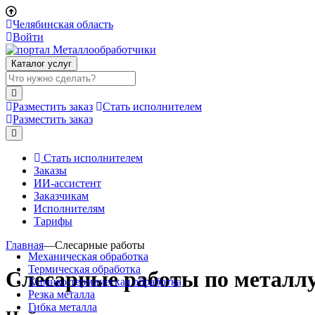
Челябинская область
Войти
Каталог услуг
Разместить заказ
Стать исполнителем
Разместить заказ
Стать исполнителем
Заказы
ИИ-ассистент
Заказчикам
Исполнителям
Тарифы
Главная
—
Слесарные работы
Механическая обработка
Термическая обработка
Слесарные работы по металл
Химико-термическая обработка
Резка металла
Гибка металла