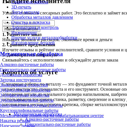
Найдите исполнителя
Сварочные работы
3D-печать
Литьё металла
Узнайте стоимость слесарных работ. Это бесплатно и займет вс
Обработка металлов давлением
Очистка и покраска
Лаборатория и контроль
Найти исполнителя
Инжиниринг
1.
Разместите заказ
Прочие услуги металлообработки
Никаких звонков и рассылок. Экономьте время и деньги
Изготовление деталей
2.
Сравните предложения
Изучите отзывы и рейтинг исполнителей, сравните условия и 
Механическая обработка
3.
Договоритесь напрямую
Связывайтесь с исполнителями и обсуждайте детали заказа
Алмазно-расточные работы
Горизонтально-расточные работы
Коротко об услуге
Долбёжная обработка
Заточка инструмента
Слесарные работы по металлу — это фундамент точной металло
Зенкерование отверстий
играет мастерство специалиста и его инструмент. Основные оп
Зубодолбёжная обработка
доведения детали до идеального размера напильником, шабрен
Зубофрезерная обработка
использования токарного станка, разметку, сверление и клепк
Зубошлифовальные работы
изготовлении нестандартного крепежа, сборке металлоконстру
Координатно-расточные работы
Круглошлифовальные работы
Механическая обработка
Механическая обработка на обрабатывающем центре
Алмазно-расточные работы
Накатка резьбы
Горизонтально-расточные работы
Нарезание резьбы