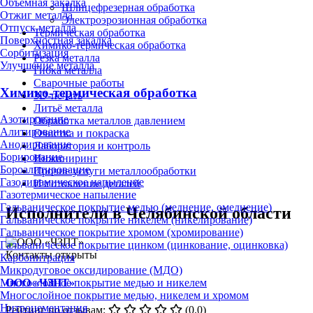
Объёмная закалка
Шлицефрезерная обработка
Отжиг металла
Электроэрозионная обработка
Отпуск металла
Термическая обработка
Поверхностная закалка
Химико-термическая обработка
Сорбитизация
Резка металла
Улучшение металла
Гибка металла
Сварочные работы
Химико-термическая обработка
3D-печать
Литьё металла
Азотирование
Обработка металлов давлением
Алитирование
Очистка и покраска
Анодирование
Лаборатория и контроль
Борирование
Инжиниринг
Бороалитирование
Прочие услуги металлообработки
Газодинамическое напыление
Изготовление деталей
Газотермическое напыление
Гальваническое покрытие медью (меднение, омеднение)
Исполнители в Челябинской области
Гальваническое покрытие никелем (никелирование)
Гальваническое покрытие хромом (хромирование)
Гальваническое покрытие цинком (цинкование, оцинковка)
Контакты открыты
Карбонитрация
Микродуговое оксидирование (МДО)
ООО «ЧЗПТ»
Многослойное покрытие медью и никелем
Многослойное покрытие медью, никелем и хромом
Нитроцементация
Рейтинг по отзывам:
(0.0)