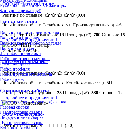
Резка пресс-ножницами
ООО «Нефтеспецдеталь»
Рубка на гильотинных ножницах
Фигурная резка труб
Рейтинг по отзывам:
(0.0)
Гибка металла
Челябинская обл., г. Челябинск, ул. Производственная, д. 4А
Вальцовка листового металла
Стаж (лет):
13
Сотрудников:
18
Площадь (м²):
700
Станков:
15
Вальцовка профиля
Подробнее о предприятии
Вальцовка пруткового металла
Вальцовка трубы
Участник НАСМО
3D-гибка проволоки
Гибка листового металла
ООО «НПП «Планер»
Гибка на прессе
Гибка профиля
Рейтинг по отзывам:
(0.0)
Гибка пруткового металла
Гибка трубы
Челябинская обл., г. Челябинск, Копейское шоссе, д. 5П
Сварочные работы
Стаж (лет):
6
Сотрудников:
28
Площадь (м²):
380
Станков:
12
Подробнее о предприятии
Аргонная (аргонодуговая) сварка
Газовая сварка
Газопрессовая сварка
ООО «Техносервис»
Диффузионная сварка
Дугопрессовая сварка
Рейтинг по отзывам:
(5.0)
Контактная сварка