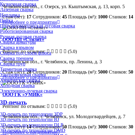
Кузнечная сварка
Челябинская обл., г. Озерск, ул. Кыштымская, д. 13, корп. 5
Лазерная сварка
Наплавка
Стаж (лет):
17
Сотрудников:
45
Площадь (м²):
1000
Станков:
14
Пайка
Подробнее о предприятии
Полуавтоматическая дуговая сварка
Роботизированная сварка
Ручная дуговая сварка
ООО ПП «Стилит»
Сварка арматуры
Сварка взрывом
Рейтинг по отзывам:
(5.0)
Сварка под слоем флюса
Сварка трением
Челябинская обл., г. Челябинск, пр. Ленина, д. 3
Сварка труб
Термитная сварка
Стаж (лет):
28
Сотрудников:
20
Площадь (м²):
5000
Станков:
50
Ультразвуковая сварка
Подробнее о предприятии
Химическая сварка
Холодная сварка
Электронно-лучевая сварка
ООО ГК «УМИК»
3D-печать
Рейтинг по отзывам:
(5.0)
3D-печать по технологии 3DP
Челябинская обл., г. Челябинск, ул. Молодогвардейцев, д. 7
3D-печать по технологии BJ
3D-печать по технологии DLP
Стаж (лет):
14
Сотрудников:
50
Площадь (м²):
3000
Станков:
30
3D-печать по технологии DMD
Подробнее о предприятии