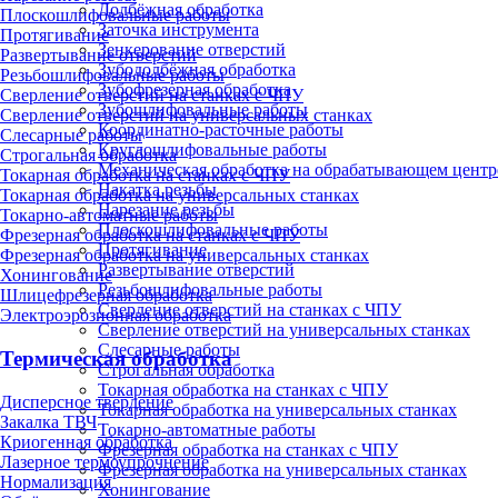
Долбёжная обработка
Плоскошлифовальные работы
Заточка инструмента
Протягивание
Зенкерование отверстий
Развертывание отверстий
Зубодолбёжная обработка
Резьбошлифовальные работы
Зубофрезерная обработка
Сверление отверстий на станках с ЧПУ
Зубошлифовальные работы
Сверление отверстий на универсальных станках
Координатно-расточные работы
Слесарные работы
Круглошлифовальные работы
Строгальная обработка
Механическая обработка на обрабатывающем центр
Токарная обработка на станках с ЧПУ
Накатка резьбы
Токарная обработка на универсальных станках
Нарезание резьбы
Токарно-автоматные работы
Плоскошлифовальные работы
Фрезерная обработка на станках с ЧПУ
Протягивание
Фрезерная обработка на универсальных станках
Развертывание отверстий
Хонингование
Резьбошлифовальные работы
Шлицефрезерная обработка
Сверление отверстий на станках с ЧПУ
Электроэрозионная обработка
Сверление отверстий на универсальных станках
Слесарные работы
Термическая обработка
Строгальная обработка
Токарная обработка на станках с ЧПУ
Дисперсное твердение
Токарная обработка на универсальных станках
Закалка ТВЧ
Токарно-автоматные работы
Криогенная обработка
Фрезерная обработка на станках с ЧПУ
Лазерное термоупрочнение
Фрезерная обработка на универсальных станках
Нормализация
Хонингование