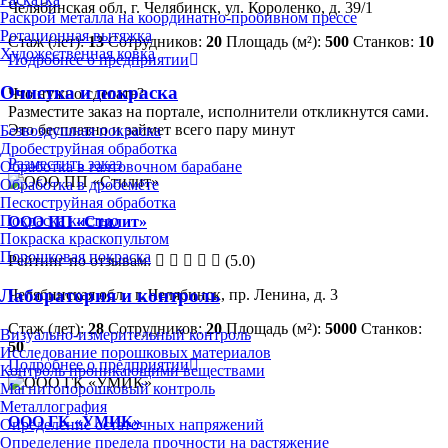
Челябинская обл, г. Челябинск, ул. Короленко, д. 39/1
Раскрой металла на координатно-пробивном прессе
Ротационная вытяжка
Стаж (лет):
13
Сотрудников:
20
Площадь (м²):
500
Станков:
10
Художественная ковка
Подробнее о предприятии
Очистка и покраска
Что нужно сделать?
Разместите заказ на портале, исполнители откликнутся сами.
Это бесплатно и займет всего пару минут
Безвоздушная покраска
Дробеструйная обработка
Разместить заказ
Обработка в галтовочном барабане
Обработка в дробемёте
Пескоструйная обработка
Покраска кистью
ООО ПП «Стилит»
Покраска краскопультом
Порошковая покраска
Рейтинг по отзывам:
(5.0)
Лаборатория и контроль
Челябинская обл., г. Челябинск, пр. Ленина, д. 3
Стаж (лет):
28
Сотрудников:
20
Площадь (м²):
5000
Станков:
Визуально-измерительный контроль
50
Исследование порошковых материалов
Подробнее о предприятии
Контроль проникающими веществами
Магнитопорошковый контроль
Металлография
ООО ГК «УМИК»
Определение остаточных напряжений
Определение предела прочности на растяжение