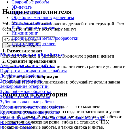
Сварочные работы
3D-печать
Найдите исполнителя
Литьё металла
Обработка металлов давлением
Очистка и покраска
Узнайте стоимость изготовления деталей и конструкций. Это
Лаборатория и контроль
бесплатно и займет всего пару минут
Инжиниринг
Прочие услуги металлообработки
Изготовление деталей
Найти исполнителя
1.
Разместите заказ
Механическая обработка
Никаких звонков и рассылок. Экономьте время и деньги
2.
Сравните предложения
Алмазно-расточные работы
Изучите отзывы и рейтинг исполнителей, сравните условия и
Горизонтально-расточные работы
цены
Долбёжная обработка
3.
Договоритесь напрямую
Заточка инструмента
Связывайтесь с исполнителями и обсуждайте детали заказа
Зенкерование отверстий
Зубодолбёжная обработка
Коротко о категории
Зубофрезерная обработка
Зубошлифовальные работы
Изготовление деталей из металла — это комплекс
Координатно-расточные работы
технологических процессов по созданию заготовок и узлов
Круглошлифовальные работы
заданной формы. В основе лежат методы металлообработки:
Механическая обработка на обрабатывающем центре
высокоточная лазерная резка, гибка на станках с ЧПУ,
Накатка резьбы
токарно-фрезерные работы, а также сварка и литье.
Нарезание резьбы