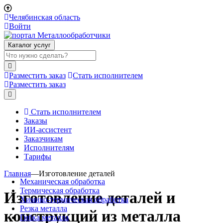
Челябинская область
Войти
Каталог услуг
Разместить заказ
Стать исполнителем
Разместить заказ
Стать исполнителем
Заказы
ИИ-ассистент
Заказчикам
Исполнителям
Тарифы
Главная
—
Изготовление деталей
Механическая обработка
Термическая обработка
Изготовление деталей и
Химико-термическая обработка
Резка металла
конструкций из металла
Гибка металла