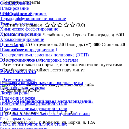
Контакты открыты
Оксидирование
Плакирование
Силицирование
ООО «Пром-Сервис»
Термодиффузионное цинкование
Травление металла
Рейтинг по отзывам:
(0.0)
Химическое фосфатирование
Хромоалитирование
Челябинская обл., г. Челябинск, ул. Героев Танкограда, д. 60П
Хромосилицирование
Стаж (лет):
25
Сотрудников:
50
Площадь (м²):
600
Станков:
20
Цементация
Подробнее о предприятии
Цианирование
Электролитно-плазменная полировка (ЭПП)
Что нужно сделать?
Электрохимическая полировка металла
Разместите заказ на портале, исполнители откликнутся сами.
Это бесплатно и займет всего пару минут
Резка металла
Разместить заказ
Газовая/газопламенная/кислородная резка
Гидроабразивная резка
Участник НАСМО
Лазерная резка
Плазменная резка
ООО «Челябинский завод металлоизделий»
Поперечная резка рулонной стали
Продольная резка рулонной стали
Рейтинг по отзывам:
(5.0)
Продольно-поперечная резка рулонной стали
Резка арматуры
Челябинская обл., г. Копейск, ул. Борки, д. 12А
Резка на ленточнопильном станке