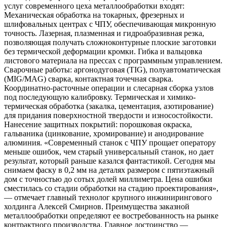
услуг современного цеха металлообработки входят:
Механическая обработка на токарных, фрезерных и
шлифовальных центрах с ЧПУ, обеспечивающая микронную
точность. Лазерная, плазменная и гидроабразивная резка,
позволяющая получать сложноконтурные плоские заготовки
без термической деформации кромки. Гибка и вальцовка
листового материала на прессах с программным управлением.
Сварочные работы: аргонодуговая (TIG), полуавтоматическая
(MIG/MAG) сварка, контактная точечная сварка.
Координатно-расточные операции и слесарная сборка узлов
под последующую калибровку. Термическая и химико-
термическая обработка (закалка, цементация, азотирование)
для придания поверхностной твердости и износостойкости.
Нанесение защитных покрытий: порошковая окраска,
гальваника (цинкование, хромирование) и анодирование
алюминия. «Современный станок с ЧПУ прощает оператору
меньше ошибок, чем старый универсальный станок, но дает
результат, который раньше казался фантастикой. Сегодня мы
снимаем фаску в 0,2 мм на деталях размером с пятиэтажный
дом с точностью до сотых долей миллиметра. Цена ошибки
сместилась со стадии обработки на стадию проектирования»,
— отмечает главный технолог крупного инжинирингового
холдинга Алексей Смирнов. Преимущества заказной
металлообработки определяют ее востребованность на рынке
контрактного производства. Главное достоинство —