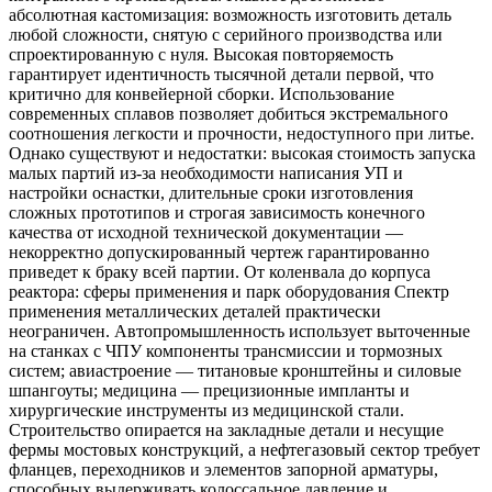
абсолютная кастомизация: возможность изготовить деталь
любой сложности, снятую с серийного производства или
спроектированную с нуля. Высокая повторяемость
гарантирует идентичность тысячной детали первой, что
критично для конвейерной сборки. Использование
современных сплавов позволяет добиться экстремального
соотношения легкости и прочности, недоступного при литье.
Однако существуют и недостатки: высокая стоимость запуска
малых партий из-за необходимости написания УП и
настройки оснастки, длительные сроки изготовления
сложных прототипов и строгая зависимость конечного
качества от исходной технической документации —
некорректно допускированный чертеж гарантированно
приведет к браку всей партии. От коленвала до корпуса
реактора: сферы применения и парк оборудования Спектр
применения металлических деталей практически
неограничен. Автопромышленность использует выточенные
на станках с ЧПУ компоненты трансмиссии и тормозных
систем; авиастроение — титановые кронштейны и силовые
шпангоуты; медицина — прецизионные импланты и
хирургические инструменты из медицинской стали.
Строительство опирается на закладные детали и несущие
фермы мостовых конструкций, а нефтегазовый сектор требует
фланцев, переходников и элементов запорной арматуры,
способных выдерживать колоссальное давление и