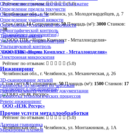
Определение предела прочности на сжатие
Рейтинг по отзывам:
(5.0)
Определение предела текучести
Челябинская обл., г. Челябинск, ул. Молодогвардейцев, д. 7
Определение твердости
Определение ударной вязкости
Стаж (лет):
14
Сотрудников:
50
Площадь (м²):
3000
Станков:
Определение усталостной прочности
30
Радиографический контроль
Подробнее о предприятии
Термический анализ
Ультразвуковая толщинометрия
Ультразвуковой контроль
ООО ТПК «Норма Комплект - Металлоизделия»
Химический анализ
Электронная микроскопия
Рейтинг по отзывам:
(5.0)
Инжиниринг
Челябинская обл., г. Челябинск, ул. Механическая, д. 26
3D-сканирование деталей
Стаж (лет):
9
Сотрудников:
50
Площадь (м²):
1500
Станков:
17
Разработка 3D-моделей по чертежам
Подробнее о предприятии
Разработка конструкторской документации
Разработка технологических процессов
Реверс-инжиниринг
ООО «НЭК Ресурс»
Прочие услуги металлообработки
Рейтинг по отзывам:
(5.0)
Лазерная гравировка
Челябинская обл., г. Челябинск, ул. Монтажников, д. 1А
Маркировка плазмой