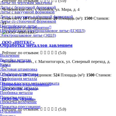
Рейтинг по отзывам:
(5.0)
Литье по чертежам заказчика
Литье с безопочной формовкой
Челябинская обл., г. Копейск, ул. Мира, д. 4
Литье с вакуумной формовкой
Литье с вакуумно-плёночной формовкой
Стаж (лет):
10
Сотрудников:
20
Площадь (м²):
1500
Станков:
Литье со стопочной формовкой
15
Центробежное литье
Подробнее о предприятии
Центробежное электрошлаковое литье (ЦЭШЛ)
Электрошлаковое литье (ЭШЛ)
ООО «ИНТЕКС»
Обработка металлов давлением
Рейтинг по отзывам:
(5.0)
Волочение
Вырубка металла
Челябинская обл., г. Магнитогорск, ул. Северный переход, д.
Ковка
2/2
Листовая штамповка
Объёмная штамповка
Стаж (лет):
19
Сотрудников:
524
Площадь (м²):
1500
Станков:
Перфорация металла
15
Правка плоского металлопроката
Подробнее о предприятии
Прессование металла
Пробивка металла
Прокатка металла
ООО ПК «Крона»
Прокатка-волочение
Прокатка-прессование
Рейтинг по отзывам:
(5.0)
Пуклевание
Раскатка