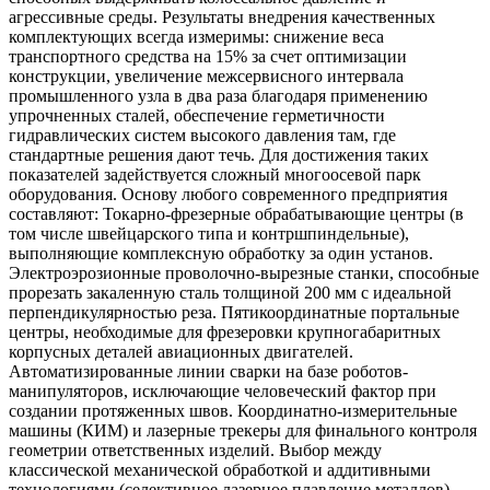
агрессивные среды. Результаты внедрения качественных
комплектующих всегда измеримы: снижение веса
транспортного средства на 15% за счет оптимизации
конструкции, увеличение межсервисного интервала
промышленного узла в два раза благодаря применению
упрочненных сталей, обеспечение герметичности
гидравлических систем высокого давления там, где
стандартные решения дают течь. Для достижения таких
показателей задействуется сложный многоосевой парк
оборудования. Основу любого современного предприятия
составляют: Токарно-фрезерные обрабатывающие центры (в
том числе швейцарского типа и контршпиндельные),
выполняющие комплексную обработку за один установ.
Электроэрозионные проволочно-вырезные станки, способные
прорезать закаленную сталь толщиной 200 мм с идеальной
перпендикулярностью реза. Пятикоординатные портальные
центры, необходимые для фрезеровки крупногабаритных
корпусных деталей авиационных двигателей.
Автоматизированные линии сварки на базе роботов-
манипуляторов, исключающие человеческий фактор при
создании протяженных швов. Координатно-измерительные
машины (КИМ) и лазерные трекеры для финального контроля
геометрии ответственных изделий. Выбор между
классической механической обработкой и аддитивными
технологиями (селективное лазерное плавление металлов)