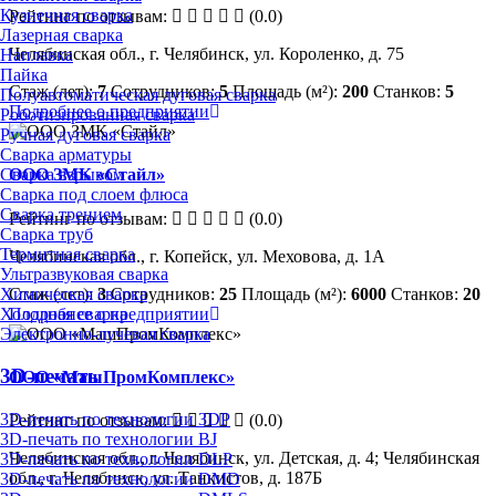
Кузнечная сварка
Рейтинг по отзывам:
(0.0)
Лазерная сварка
Челябинская обл., г. Челябинск, ул. Короленко, д. 75
Наплавка
Пайка
Стаж (лет):
7
Сотрудников:
5
Площадь (м²):
200
Станков:
5
Полуавтоматическая дуговая сварка
Подробнее о предприятии
Роботизированная сварка
Ручная дуговая сварка
Сварка арматуры
Сварка взрывом
ООО ЗМК «Стайл»
Сварка под слоем флюса
Сварка трением
Рейтинг по отзывам:
(0.0)
Сварка труб
Термитная сварка
Челябинская обл., г. Копейск, ул. Меховова, д. 1А
Ультразвуковая сварка
Химическая сварка
Стаж (лет):
3
Сотрудников:
25
Площадь (м²):
6000
Станков:
20
Холодная сварка
Подробнее о предприятии
Электронно-лучевая сварка
3D-печать
ООО «МашПромКомплекс»
3D-печать по технологии 3DP
Рейтинг по отзывам:
(0.0)
3D-печать по технологии BJ
Челябинская обл., г. Челябинск, ул. Детская, д. 4; Челябинская
3D-печать по технологии DLP
обл., г. Челябинск, ул. Танкистов, д. 187Б
3D-печать по технологии DMD