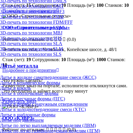
3D-печать по технологии DMLS
Стаж (лет):
15
Сотрудников:
10
Площадь (м²):
100
Станков:
10
3D-печать по технологии DMT
Подробнее о предприятии
3D-печать по технологии EBF3
3D-печать по технологии EBM
3D-печать по технологии FDM/FFF
3D-печать по технологии LOM
ООО «Строительные ресурсы»
3D-печать по технологии MBJ
3D-печать по технологии SHS
Рейтинг по отзывам:
(0.0)
3D-печать по технологии SLA
3D-печать по технологии SLM
Челябинская обл, г. Челябинск, Копейское шоссе, д. 48/1
3D-печать по технологии SLS
Стаж (лет):
19
Сотрудников:
10
Площадь (м²):
1000
Станков:
10
Литьё металла
Подробнее о предприятии
Литье в жидкие самотвердеющие смеси (ЖСС)
Что нужно сделать?
Литье в керамические формы
Разместите заказ на портале, исполнители откликнутся сами.
Литье в кокиль
Это бесплатно и займет всего пару минут
Литье в оболочковые формы
Литье в песчаные формы (ПГС)
Разместить заказ
Литье в формы с наружным отверждением
Литье в холоднотвердеющие смеси (ХТС)
Литье в шаблонные формы
ООО «КЭВРЗ»
Литье под давлением
Литье по легко выплавляемым моделям (ЛВМ)
Рейтинг по отзывам:
(0.0)
Литье по легко газифицируемым моделям (ЛГМ)