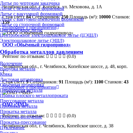
Литье по чертежам заказчика
Челябинская обл, г. Копейск, ул. Меховова, д. 1А
Литье с безопочной формовкой
Литье с вакуумной формовкой
Стаж (лет):
84
Сотрудников:
250
Площадь (м²):
10000
Станков:
Литье с вакуумно-плёночной формовкой
159
Литье со стопочной формовкой
Подробнее о предприятии
Центробежное литье
Центробежное электрошлаковое литье (ЦЭШЛ)
Электрошлаковое литье (ЭШЛ)
ООО «Обьёмный гидропривод»
Обработка металлов давлением
Рейтинг по отзывам:
(0.0)
Волочение
Челябинская обл., г. Челябинск, Копейское шоссе, д. 48, корп.
Вырубка металла
1
Ковка
Листовая штамповка
Стаж (лет):
9
Сотрудников:
91
Площадь (м²):
1100
Станков:
43
Объёмная штамповка
Подробнее о предприятии
Перфорация металла
Правка плоского металлопроката
Прессование металла
ОАО «ЧМЗ»
Пробивка металла
Прокатка металла
Рейтинг по отзывам:
(0.0)
Прокатка-волочение
Прокатка-прессование
Челябинская обл, г. Челябинск, Копейское шоссе, д. 38
Пуклевание
Раскатка