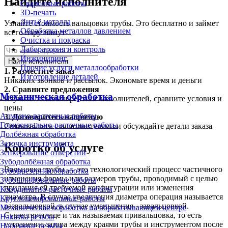
Найдите исполнителя
Сварочные работы
3D-печать
Литьё металла
Узнайте стоимость вальцовки трубы. Это бесплатно и займет
Обработка металлов давлением
всего пару минут
Очистка и покраска
Лаборатория и контроль
Инжиниринг
Найти исполнителя
Прочие услуги металлообработки
1.
Разместите заказ
Изготовление деталей
Никаких звонков и рассылок. Экономьте время и деньги
2.
Сравните предложения
Механическая обработка
Изучите отзывы и рейтинг исполнителей, сравните условия и
цены
Алмазно-расточные работы
3.
Договоритесь напрямую
Горизонтально-расточные работы
Связывайтесь с исполнителями и обсуждайте детали заказа
Долбёжная обработка
Заточка инструмента
Коротко об услуге
Зенкерование отверстий
Зубодолбёжная обработка
Вальцовка трубы — это технологический процесс частичного
Зубофрезерная обработка
изменения формы или размеров трубы, проводимый с целью
Зубошлифовальные работы
придания ей требуемой конфигурации или изменения
Координатно-расточные работы
диаметра. В случае увеличения диаметра операция называется
Круглошлифовальные работы
развальцовкой, в случае уменьшения - завальцовкой.
Механическая обработка на обрабатывающем центре
Существует еще и так называемая привальцовка, то есть
Накатка резьбы
устранение зазора между краями трубы и инструментом после
Нарезание резьбы