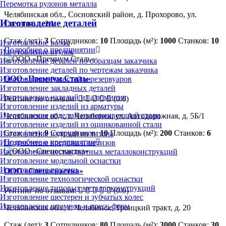
Перемотка рулонов металла
Челябинская обл., Сосновский район, ​д. Прохорово, ул.
Изготовление деталей
Степная, д. 2А
Стаж (лет):
3
Сотрудников:
10
Площадь (м²):
1000
Станков:
10
Изготовление валов
Подробнее о предприятии
Изготовление втулок
Изготовление деталей по образцам заказчика
Изготовление деталей по чертежам заказчика
ООО «Премиум Сталь»
Изготовление ёмкостей и резервуаров
Изготовление закладных деталей
Изготовление изделий из алюминия
Рейтинг по отзывам:
(0.0)
Изготовление изделий из арматуры
Изготовление изделий из нержавеющей стали
Челябинская обл., г. Челябинск, ул. Автодорожная, д. 5Б/1
Изготовление изделий из оцинкованной стали
Стаж (лет):
9
Сотрудников:
10
Площадь (м²):
200
Станков:
6
Изготовление изделий из титана
Подробнее о предприятии
Изготовление крепежа и метизов
Изготовление нестандартных металлоконструкций
Изготовление модельной оснастки
Изготовление пружин
ООО «Спецоснастка»
Изготовление технологической оснастки
Изготовление типовых металлоконструкций
Рейтинг по отзывам:
(0.0)
Изготовление шестерен и зубчатых колес
Изготовление штампов и пресс-форм
Челябинская обл., г. Челябинск, Троицкий тракт, д. 20
Стаж (лет):
3
Сотрудников:
80
Площадь (м²):
3000
Станков:
30