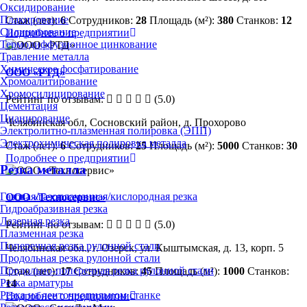
Оксидирование
Плакирование
Стаж (лет):
6
Сотрудников:
28
Площадь (м²):
380
Станков:
12
Силицирование
Подробнее о предприятии
Термодиффузионное цинкование
Травление металла
Химическое фосфатирование
ООО «РТД»
Хромоалитирование
Хромосилицирование
Рейтинг по отзывам:
(5.0)
Цементация
Цианирование
Челябинская обл, Сосновский район, д. Прохорово
Электролитно-плазменная полировка (ЭПП)
Электрохимическая полировка металла
Стаж (лет):
6
Сотрудников:
25
Площадь (м²):
5000
Станков:
30
Подробнее о предприятии
Резка металла
Газовая/газопламенная/кислородная резка
ООО «Техносервис»
Гидроабразивная резка
Лазерная резка
Рейтинг по отзывам:
(5.0)
Плазменная резка
Поперечная резка рулонной стали
Челябинская обл., г. Озерск, ул. Кыштымская, д. 13, корп. 5
Продольная резка рулонной стали
Продольно-поперечная резка рулонной стали
Стаж (лет):
17
Сотрудников:
45
Площадь (м²):
1000
Станков:
Резка арматуры
14
Резка на ленточнопильном станке
Подробнее о предприятии