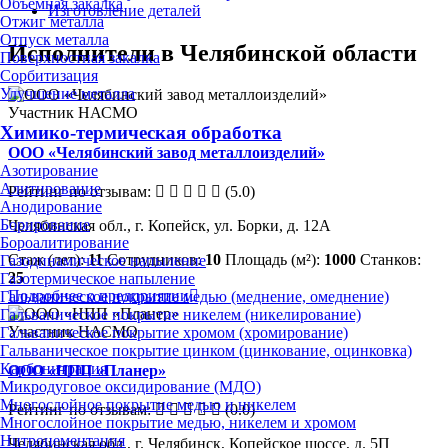
Объёмная закалка
Изготовление деталей
Отжиг металла
Отпуск металла
Исполнители в Челябинской области
Поверхностная закалка
Сорбитизация
Улучшение металла
Участник НАСМО
Химико-термическая обработка
ООО «Челябинский завод металлоизделий»
Азотирование
Алитирование
Рейтинг по отзывам:
(5.0)
Анодирование
Борирование
Челябинская обл., г. Копейск, ул. Борки, д. 12А
Бороалитирование
Стаж (лет):
11
Сотрудников:
10
Площадь (м²):
1000
Станков:
Газодинамическое напыление
25
Газотермическое напыление
Подробнее о предприятии
Гальваническое покрытие медью (меднение, омеднение)
Гальваническое покрытие никелем (никелирование)
Участник НАСМО
Гальваническое покрытие хромом (хромирование)
Гальваническое покрытие цинком (цинкование, оцинковка)
Карбонитрация
ООО «НПП «Планер»
Микродуговое оксидирование (МДО)
Многослойное покрытие медью и никелем
Рейтинг по отзывам:
(0.0)
Многослойное покрытие медью, никелем и хромом
Нитроцементация
Челябинская обл., г. Челябинск, Копейское шоссе, д. 5П