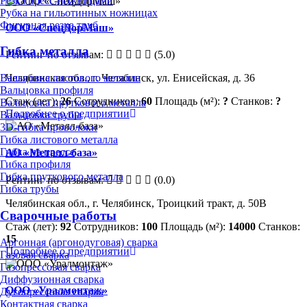
Резка пресс-ножницами
Рубка на гильотинных ножницах
Фигурная резка труб
ООО «СпецДорМаш»
Гибка металла
Рейтинг по отзывам:
(5.0)
Челябинская обл., г. Челябинск, ул. Енисейская, д. 36
Вальцовка листового металла
Вальцовка профиля
Стаж (лет):
26
Сотрудников:
60
Площадь (м²):
?
Станков:
?
Вальцовка пруткового металла
Подробнее о предприятии
Вальцовка трубы
3D-гибка проволоки
Гибка листового металла
Гибка на прессе
АО «Металл-база»
Гибка профиля
Гибка пруткового металла
Рейтинг по отзывам:
(0.0)
Гибка трубы
Челябинская обл., г. Челябинск, Троицкий тракт, д. 50В
Сварочные работы
Стаж (лет):
92
Сотрудников:
100
Площадь (м²):
14000
Станков:
15
Аргонная (аргонодуговая) сварка
Подробнее о предприятии
Газовая сварка
Газопрессовая сварка
Диффузионная сварка
ООО «Уралмонтаж»
Дугопрессовая сварка
Контактная сварка