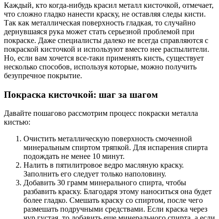
Каждый, кто когда-нибудь красил металл кисточкой, отмечает,
что сложно гладко нанести краску, не оставляя следы кисти.
Так как металлическая поверхность гладкая, то случайно
дернувшаяся рука может стать серьезной проблемой при
покраске. Даже специалисты далеко не всегда справляются с
покраской кисточкой и используют вместо нее распылители.
Но, если вам хочется все-таки применять кисть, существует
несколько способов, используя которые, можно получить
безупречное покрытие.
Покраска кисточкой: шаг за шагом
Давайте пошагово рассмотрим процесс покраски металла
кистью:
Очистить металлическую поверхность смоченной
минеральным спиртом тряпкой. Для испарения спирта
подождать не менее 10 минут.
Налить в пятилитровое ведро масляную краску.
Заполнить его следует только наполовину.
Добавить 30 грамм минерального спирта, чтобы
разбавить краску. Благодаря этому наноситься она будет
более гладко. Смешать краску со спиртом, после чего
размешать подручными средствами. Если краска через
чур густая, то добавить еще минерального спирта, а если