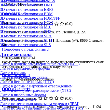
3D-печать по технологии DMLS
3D-печать по технологии DMT
3D-печать по технологии EBF3
3D-печать по технологии EBM
ООО ЗМК «Система»
3D-печать по технологии FDM/FFF
3D-печать по технологии LOM
Рейтинг по отзывам:
(0.0)
3D-печать по технологии MBJ
3D-печать по технологии SHS
Челябинская обл., г. Челябинск, пр. Ленина, д. 2А
3D-печать по технологии SLA
Стаж (лет):
9
Сотрудников:
131
Площадь (м²):
8600
Станков:
3D-печать по технологии SLM
50
3D-печать по технологии SLS
Подробнее о предприятии
Литьё металла
Что нужно сделать?
Разместите заказ на портале, исполнители откликнутся сами.
Литье в жидкие самотвердеющие смеси (ЖСС)
Это бесплатно и займет всего пару минут
Литье в керамические формы
Литье в кокиль
Разместить заказ
Литье в оболочковые формы
Литье в песчаные формы (ПГС)
Литье в формы с наружным отверждением
ООО «Эксперт»
Литье в холоднотвердеющие смеси (ХТС)
Литье в шаблонные формы
Рейтинг по отзывам:
(0.0)
Литье под давлением
Литье по легко выплавляемым моделям (ЛВМ)
Челябинская обл., г. Миасс, ул. Тургоякское шоссе, д. 11/24
Литье по легко газифицируемым моделям (ЛГМ)