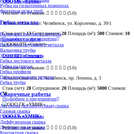
Резка пресс-ножницами
ООО ПК «Крона»
Рубка на гильотинных ножницах
Фигурная резка труб
Рейтинг по отзывам:
(5.0)
Гибка металла
Челябинская обл, г. Челябинск, ул. Короленко, д. 39/1
Стаж (лет):
13
Сотрудников:
20
Площадь (м²):
500
Станков:
10
Вальцовка листового металла
Подробнее о предприятии
Вальцовка профиля
Вальцовка пруткового металла
Вальцовка трубы
3D-гибка проволоки
ООО ПП «Стилит»
Гибка листового металла
Гибка на прессе
Рейтинг по отзывам:
(5.0)
Гибка профиля
Гибка пруткового металла
Челябинская обл., г. Челябинск, пр. Ленина, д. 3
Гибка трубы
Стаж (лет):
28
Сотрудников:
20
Площадь (м²):
5000
Станков:
50
Сварочные работы
Подробнее о предприятии
Аргонная (аргонодуговая) сварка
Газовая сварка
ООО ГК «УМИК»
Газопрессовая сварка
Диффузионная сварка
Дугопрессовая сварка
Рейтинг по отзывам:
(5.0)
Контактная сварка