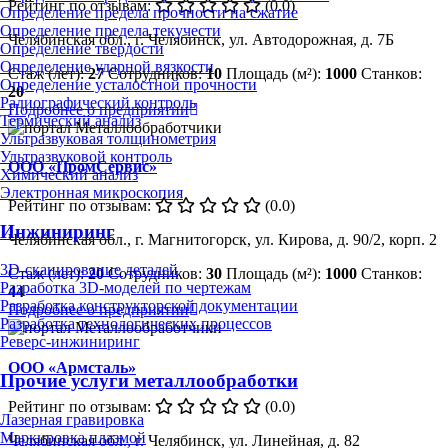
Рейтинг по отзывам:
(0.0)
Определение предела прочности на сжатие
Определение предела текучести
Челябинская обл., г. Челябинск, ул. Автодорожная, д. 7Б
Определение твердости
Определение ударной вязкости
Стаж (лет):
27
Сотрудников:
10
Площадь (м²):
1000
Станков:
Определение усталостной прочности
20
Радиографический контроль
Подробнее о предприятии
Термический анализ
Ультразвуковая толщинометрия
Ультразвуковой контроль
ООО «ПромСервис»
Химический анализ
Электронная микроскопия
Рейтинг по отзывам:
(0.0)
Инжиниринг
Челябинская обл., г. Магнитогорск, ул. Кирова, д. 90/2, корп. 2
3D-сканирование деталей
Стаж (лет):
20
Сотрудников:
30
Площадь (м²):
1000
Станков:
Разработка 3D-моделей по чертежам
44
Разработка конструкторской документации
Подробнее о предприятии
Разработка технологических процессов
Реверс-инжиниринг
ООО «Армсталь»
Прочие услуги металлообработки
Рейтинг по отзывам:
(0.0)
Лазерная гравировка
Маркировка плазмой
Челябинская обл., г. Челябинск, ул. Линейная, д. 82