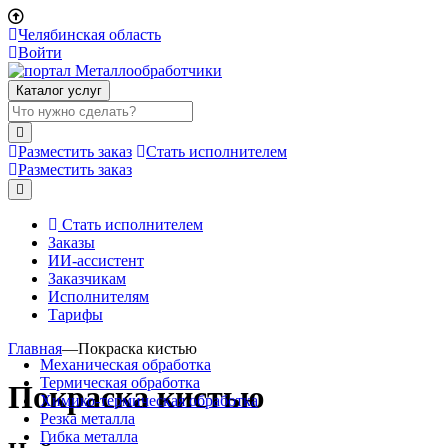
Челябинская область
Войти
Каталог услуг
Разместить заказ
Стать исполнителем
Разместить заказ
Стать исполнителем
Заказы
ИИ-ассистент
Заказчикам
Исполнителям
Тарифы
Главная
—
Покраска кистью
Механическая обработка
Термическая обработка
Покраска кистью
Химико-термическая обработка
Резка металла
Гибка металла