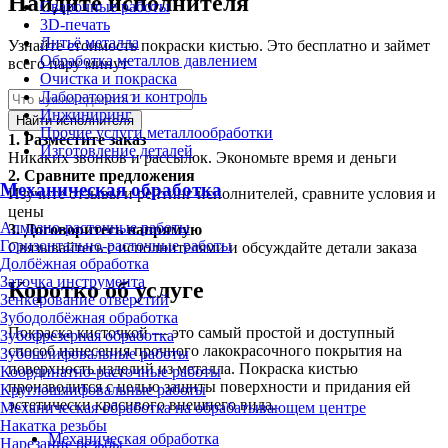
Найдите исполнителя
Сварочные работы
3D-печать
Литьё металла
Узнайте стоимость покраски кистью. Это бесплатно и займет
Обработка металлов давлением
всего пару минут
Очистка и покраска
Лаборатория и контроль
Инжиниринг
Найти исполнителя
Прочие услуги металлообработки
1.
Разместите заказ
Изготовление деталей
Никаких звонков и рассылок. Экономьте время и деньги
2.
Сравните предложения
Механическая обработка
Изучите отзывы и рейтинг исполнителей, сравните условия и
цены
Алмазно-расточные работы
3.
Договоритесь напрямую
Горизонтально-расточные работы
Связывайтесь с исполнителями и обсуждайте детали заказа
Долбёжная обработка
Заточка инструмента
Коротко об услуге
Зенкерование отверстий
Зубодолбёжная обработка
Покраска кисточкой — это самый простой и доступный
Зубофрезерная обработка
способ нанесения прочного лакокрасочного покрытия на
Зубошлифовальные работы
поверхность изделий из металла. Покраска кистью
Координатно-расточные работы
производится с целью защиты поверхности и придания ей
Круглошлифовальные работы
эстетически красивого внешнего вида.
Механическая обработка на обрабатывающем центре
Накатка резьбы
Механическая обработка
Нарезание резьбы