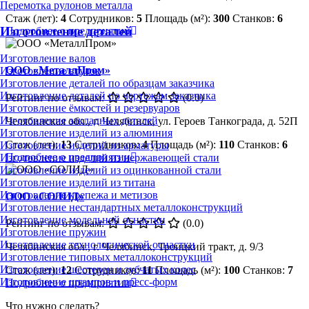
Перемотка рулонов металла
Стаж (лет):
4
Сотрудников:
5
Площадь (м²):
300
Станков:
6
Изготовление деталей
Подробнее о предприятии
Изготовление валов
ООО «МеталлПром»
Изготовление втулок
Изготовление деталей по образцам заказчика
Изготовление деталей по чертежам заказчика
Рейтинг по отзывам:
(0.0)
Изготовление ёмкостей и резервуаров
Изготовление закладных деталей
Челябинская обл., г. Челябинск, ул. Героев Танкограда, д. 52П
Изготовление изделий из алюминия
Стаж (лет):
13
Сотрудников:
4
Площадь (м²):
110
Станков:
6
Изготовление изделий из арматуры
Подробнее о предприятии
Изготовление изделий из нержавеющей стали
Изготовление изделий из оцинкованной стали
Изготовление изделий из титана
Изготовление крепежа и метизов
ООО «СОЛИД»
Изготовление нестандартных металлоконструкций
Изготовление модельной оснастки
Рейтинг по отзывам:
(0.0)
Изготовление пружин
Изготовление технологической оснастки
Челябинская обл., г. Челябинск, Троицкий тракт, д. 9/3
Изготовление типовых металлоконструкций
Изготовление шестерен и зубчатых колес
Стаж (лет):
12
Сотрудников:
11
Площадь (м²):
100
Станков:
7
Изготовление штампов и пресс-форм
Подробнее о предприятии
Что нужно сделать?