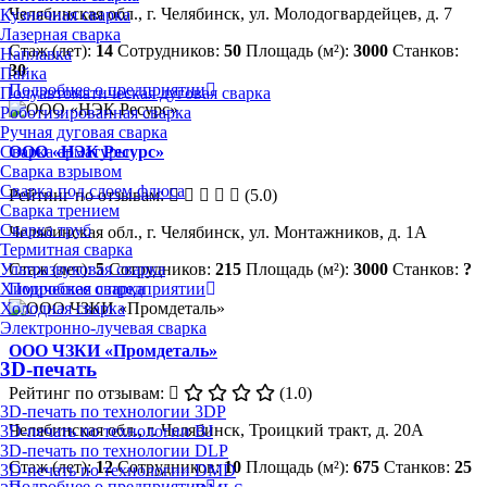
Челябинская обл., г. Челябинск, ул. Молодогвардейцев, д. 7
Кузнечная сварка
Лазерная сварка
Стаж (лет):
14
Сотрудников:
50
Площадь (м²):
3000
Станков:
Наплавка
30
Пайка
Подробнее о предприятии
Полуавтоматическая дуговая сварка
Роботизированная сварка
Ручная дуговая сварка
Сварка арматуры
ООО «НЭК Ресурс»
Сварка взрывом
Сварка под слоем флюса
Рейтинг по отзывам:
(5.0)
Сварка трением
Сварка труб
Челябинская обл., г. Челябинск, ул. Монтажников, д. 1А
Термитная сварка
Ультразвуковая сварка
Стаж (лет):
5
Сотрудников:
215
Площадь (м²):
3000
Станков:
?
Химическая сварка
Подробнее о предприятии
Холодная сварка
Электронно-лучевая сварка
ООО ЧЗКИ «Промдеталь»
3D-печать
Рейтинг по отзывам:
(1.0)
3D-печать по технологии 3DP
Челябинская обл., г. Челябинск, Троицкий тракт, д. 20А
3D-печать по технологии BJ
3D-печать по технологии DLP
Стаж (лет):
12
Сотрудников:
10
Площадь (м²):
675
Станков:
25
3D-печать по технологии DMD
Подробнее о предприятии