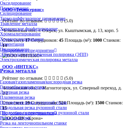
Оксидирование
Плакирование
ООО «Техносервис»
Силицирование
Термодиффузионное цинкование
Рейтинг по отзывам:
(5.0)
Травление металла
Химическое фосфатирование
Челябинская обл., г. Озерск, ул. Кыштымская, д. 13, корп. 5
Хромоалитирование
Хромосилицирование
Стаж (лет):
17
Сотрудников:
45
Площадь (м²):
1000
Станков:
Цементация
14
Цианирование
Подробнее о предприятии
Электролитно-плазменная полировка (ЭПП)
Электрохимическая полировка металла
ООО «ИНТЕКС»
Резка металла
Рейтинг по отзывам:
(5.0)
Газовая/газопламенная/кислородная резка
Гидроабразивная резка
Челябинская обл., г. Магнитогорск, ул. Северный переход, д.
Лазерная резка
2/2
Плазменная резка
Поперечная резка рулонной стали
Стаж (лет):
19
Сотрудников:
524
Площадь (м²):
1500
Станков:
Продольная резка рулонной стали
15
Продольно-поперечная резка рулонной стали
Подробнее о предприятии
Резка арматуры
Резка на ленточнопильном станке