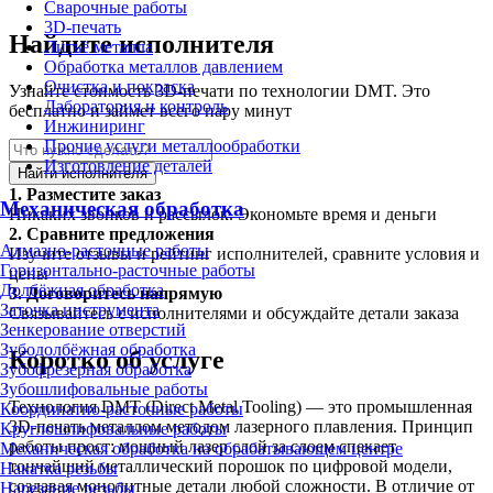
Сварочные работы
3D-печать
Найдите исполнителя
Литьё металла
Обработка металлов давлением
Очистка и покраска
Узнайте стоимость 3D-печати по технологии DMT. Это
Лаборатория и контроль
бесплатно и займет всего пару минут
Инжиниринг
Прочие услуги металлообработки
Изготовление деталей
Найти исполнителя
1.
Разместите заказ
Механическая обработка
Никаких звонков и рассылок. Экономьте время и деньги
2.
Сравните предложения
Алмазно-расточные работы
Изучите отзывы и рейтинг исполнителей, сравните условия и
Горизонтально-расточные работы
цены
Долбёжная обработка
3.
Договоритесь напрямую
Заточка инструмента
Связывайтесь с исполнителями и обсуждайте детали заказа
Зенкерование отверстий
Зубодолбёжная обработка
Коротко об услуге
Зубофрезерная обработка
Зубошлифовальные работы
Технология DMT (Direct Metal Tooling) — это промышленная
Координатно-расточные работы
3D-печать металлом методом лазерного плавления. Принцип
Круглошлифовальные работы
работы прост: мощный лазер слой за слоем спекает
Механическая обработка на обрабатывающем центре
тончайший металлический порошок по цифровой модели,
Накатка резьбы
создавая монолитные детали любой сложности. В отличие от
Нарезание резьбы