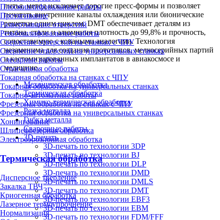
литья, метод исключает дорогие пресс-формы и позволяет
Плоскошлифовальные работы
печатать внутренние каналы охлаждения или бионические
Протягивание
решетки одним циклом. DMT обеспечивает деталям из
Развертывание отверстий
титана, стали и алюминия плотность до 99,8% и прочность,
Резьбошлифовальные работы
сопоставимую с коваными аналогами. Технология
Сверление отверстий на станках с ЧПУ
незаменима для создания прототипов, мелкосерийных партий
Сверление отверстий на универсальных станках
и кастомизированных имплантатов в авиакосмосе и
Слесарные работы
медицине.
Строгальная обработка
Токарная обработка на станках с ЧПУ
Механическая обработка
Токарная обработка на универсальных станках
Термическая обработка
Токарно-автоматные работы
Химико-термическая обработка
Фрезерная обработка на станках с ЧПУ
Резка металла
Фрезерная обработка на универсальных станках
Гибка металла
Хонингование
Сварочные работы
Шлицефрезерная обработка
3D-печать
Электроэрозионная обработка
3D-печать по технологии 3DP
3D-печать по технологии BJ
Термическая обработка
3D-печать по технологии DLP
3D-печать по технологии DMD
Дисперсное твердение
3D-печать по технологии DMLS
Закалка ТВЧ
3D-печать по технологии DMT
Криогенная обработка
3D-печать по технологии EBF3
Лазерное термоупрочнение
3D-печать по технологии EBM
Нормализация
3D-печать по технологии FDM/FFF