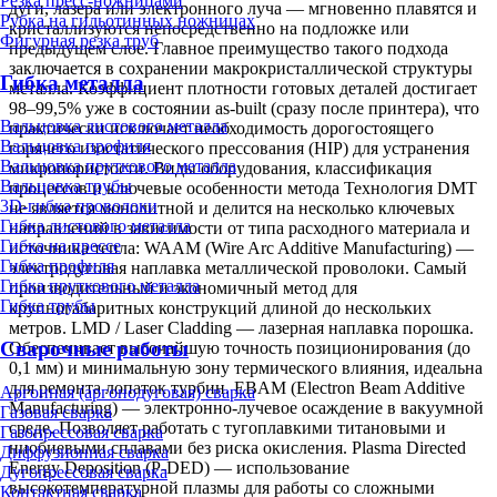
Резка пресс-ножницами
дуги, лазера или электронного луча — мгновенно плавятся и
Рубка на гильотинных ножницах
кристаллизуются непосредственно на подложке или
Фигурная резка труб
предыдущем слое. Главное преимущество такого подхода
заключается в сохранении макрокристаллической структуры
Гибка металла
металла. Коэффициент плотности готовых деталей достигает
98–99,5% уже в состоянии as-built (сразу после принтера), что
Вальцовка листового металла
практически исключает необходимость дорогостоящего
Вальцовка профиля
горячего изостатического прессования (HIP) для устранения
Вальцовка пруткового металла
микропористости. Виды оборудования, классификация
Вальцовка трубы
процессов и ключевые особенности метода Технология DMT
3D-гибка проволоки
не является монолитной и делится на несколько ключевых
Гибка листового металла
направлений в зависимости от типа расходного материала и
Гибка на прессе
источника тепла: WAAM (Wire Arc Additive Manufacturing) —
Гибка профиля
электродуговая наплавка металлической проволоки. Самый
Гибка пруткового металла
производительный и экономичный метод для
Гибка трубы
крупногабаритных конструкций длиной до нескольких
метров. LMD / Laser Cladding — лазерная наплавка порошка.
Сварочные работы
Обеспечивает высочайшую точность позиционирования (до
0,1 мм) и минимальную зону термического влияния, идеальна
для ремонта лопаток турбин. EBAM (Electron Beam Additive
Аргонная (аргонодуговая) сварка
Manufacturing) — электронно-лучевое осаждение в вакуумной
Газовая сварка
среде. Позволяет работать с тугоплавкими титановыми и
Газопрессовая сварка
ниобиевыми сплавами без риска окисления. Plasma Directed
Диффузионная сварка
Energy Deposition (P-DED) — использование
Дугопрессовая сварка
высокотемпературной плазмы для работы со сложными
Контактная сварка