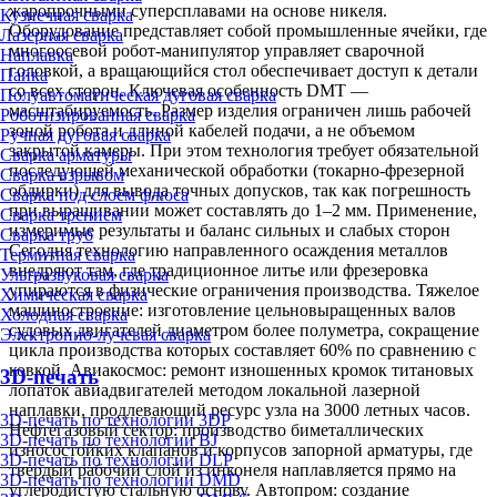
жаропрочными суперсплавами на основе никеля.
Кузнечная сварка
Оборудование представляет собой промышленные ячейки, где
Лазерная сварка
многоосевой робот-манипулятор управляет сварочной
Наплавка
головкой, а вращающийся стол обеспечивает доступ к детали
Пайка
со всех сторон. Ключевая особенность DMT —
Полуавтоматическая дуговая сварка
масштабируемость. Размер изделия ограничен лишь рабочей
Роботизированная сварка
зоной робота и длиной кабелей подачи, а не объемом
Ручная дуговая сварка
закрытой камеры. При этом технология требует обязательной
Сварка арматуры
последующей механической обработки (токарно-фрезерной
Сварка взрывом
обдирки) для вывода точных допусков, так как погрешность
Сварка под слоем флюса
при выращивании может составлять до 1–2 мм. Применение,
Сварка трением
измеримые результаты и баланс сильных и слабых сторон
Сварка труб
Сегодня технологию направленного осаждения металлов
Термитная сварка
внедряют там, где традиционное литье или фрезеровка
Ультразвуковая сварка
упираются в физические ограничения производства. Тяжелое
Химическая сварка
машиностроение: изготовление цельновыращенных валов
Холодная сварка
судовых двигателей диаметром более полуметра, сокращение
Электронно-лучевая сварка
цикла производства которых составляет 60% по сравнению с
ковкой. Авиакосмос: ремонт изношенных кромок титановых
3D-печать
лопаток авиадвигателей методом локальной лазерной
наплавки, продлевающий ресурс узла на 3000 летных часов.
3D-печать по технологии 3DP
Нефтегазовый сектор: производство биметаллических
3D-печать по технологии BJ
износостойких клапанов и корпусов запорной арматуры, где
3D-печать по технологии DLP
твердый рабочий слой из инконеля наплавляется прямо на
3D-печать по технологии DMD
углеродистую стальную основу. Автопром: создание