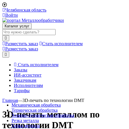
Челябинская область
Войти
Каталог услуг
Разместить заказ
Стать исполнителем
Разместить заказ
Стать исполнителем
Заказы
ИИ-ассистент
Заказчикам
Исполнителям
Тарифы
Главная
—
3D-печать по технологии DMT
Механическая обработка
Термическая обработка
3D-печать металлом по
Химико-термическая обработка
Резка металла
технологии DMT
Гибка металла