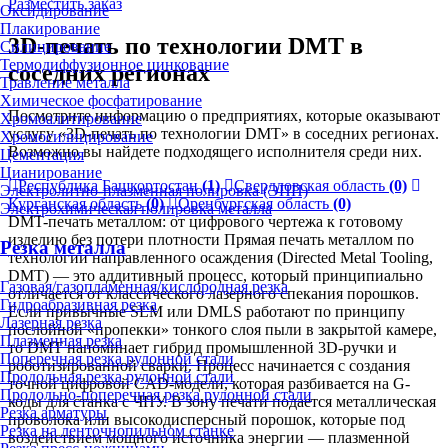
Разместить заказ
Оксидирование
Плакирование
3D-печать по технологии DMT в
Силицирование
Термодиффузионное цинкование
соседних регионах
Травление металла
Химическое фосфатирование
Посмотрите информацию о предприятиях, которые оказывают
Хромоалитирование
услугу «3D-печать по технологии DMT» в соседних регионах.
Хромосилицирование
Возможно вы найдете подходящего исполнителя среди них.
Цементация
Цианирование
Республика Башкортостан
(1)
Свердловская область
(0)
Электролитно-плазменная полировка (ЭПП)
Курганская область
(0)
Оренбургская область
(0)
Электрохимическая полировка металла
DMT-печать металлом: от цифрового чертежа к готовому
изделию без потери плотности Прямая печать металлом по
Резка металла
технологии направленного осаждения (Directed Metal Tooling,
DMT) — это аддитивный процесс, который принципиально
Газовая/газопламенная/кислородная резка
отличается от классического лазерного спекания порошков.
Гидроабразивная резка
Если привычные SLM или DMLS работают по принципу
Лазерная резка
послойной «пропекки» тонкого слоя пыли в закрытой камере,
Плазменная резка
то DMT напоминает гибрид промышленной 3D-ручки и
Поперечная резка рулонной стали
роботизированной сварки. Процесс начинается с создания
Продольная резка рулонной стали
точной цифровой CAD-модели, которая разбивается на G-
Продольно-поперечная резка рулонной стали
коды для станка с ЧПУ. В зону печати подается металлическая
Резка арматуры
проволока или высокодисперсный порошок, которые под
Резка на ленточнопильном станке
воздействием мощного источника энергии — плазменной