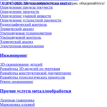
Определение предела прочности на сжатие
© 2017-2026. Металлообработчики всех стран, объединяйтесь!
Определение предела текучести
Определение твердости
Определение ударной вязкости
Определение усталостной прочности
Радиографический контроль
Термический анализ
Ультразвуковая толщинометрия
Ультразвуковой контроль
Химический анализ
Электронная микроскопия
Инжиниринг
3D-сканирование деталей
Разработка 3D-моделей по чертежам
Разработка конструкторской документации
Разработка технологических процессов
Реверс-инжиниринг
Прочие услуги металлообработки
Лазерная гравировка
Маркировка плазмой