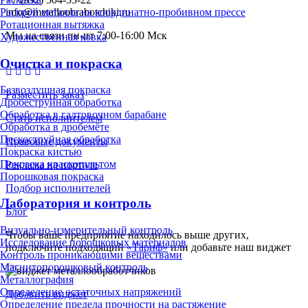
info@metalloobrabotchiki.ru
Раскрой металла на координатно-пробивном прессе
Ротационная вытяжка
Мы на связи пн-пт 7:00-16:00 Мск
Художественная ковка
Очистка и покраска
Безвоздушная покраска
Разместить заказ
Дробеструйная обработка
Обработка в галтовочном барабане
Стать исполнителем
Обработка в дробемёте
Пескоструйная обработка
Правовые документы
Покраска кистью
Покраска краскопультом
Реклама на портале
Порошковая покраска
Подбор исполнителей
Лаборатория и контроль
Блог
Визуально-измерительный контроль
Чтобы ваше предприятие находилось выше других,
Исследование порошковых материалов
подключите подходящий
«Тариф»
или добавьте наш виджет
Контроль проникающими веществами
Магнитопорошковый контроль
Металлография
Определение остаточных напряжений
Добавить виджет
Определение предела прочности на растяжение