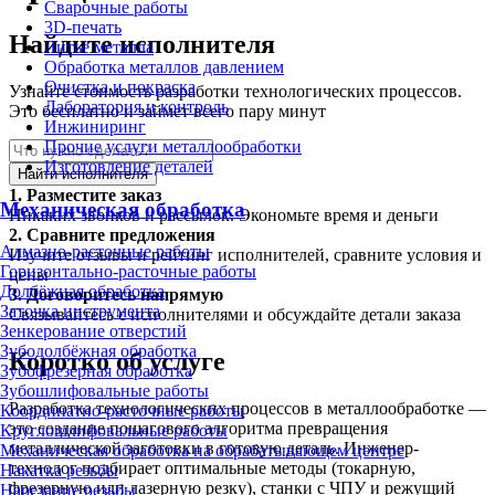
Сварочные работы
3D-печать
Найдите исполнителя
Литьё металла
Обработка металлов давлением
Очистка и покраска
Узнайте стоимость разработки технологических процессов.
Лаборатория и контроль
Это бесплатно и займет всего пару минут
Инжиниринг
Прочие услуги металлообработки
Изготовление деталей
Найти исполнителя
1.
Разместите заказ
Механическая обработка
Никаких звонков и рассылок. Экономьте время и деньги
2.
Сравните предложения
Алмазно-расточные работы
Изучите отзывы и рейтинг исполнителей, сравните условия и
Горизонтально-расточные работы
цены
Долбёжная обработка
3.
Договоритесь напрямую
Заточка инструмента
Связывайтесь с исполнителями и обсуждайте детали заказа
Зенкерование отверстий
Зубодолбёжная обработка
Коротко об услуге
Зубофрезерная обработка
Зубошлифовальные работы
Разработка технологических процессов в металлообработке —
Координатно-расточные работы
это создание пошагового алгоритма превращения
Круглошлифовальные работы
металлической заготовки в готовую деталь. Инженер-
Механическая обработка на обрабатывающем центре
технолог подбирает оптимальные методы (токарную,
Накатка резьбы
фрезерную или лазерную резку), станки с ЧПУ и режущий
Нарезание резьбы