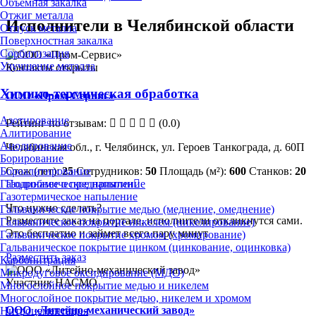
Объёмная закалка
Отжиг металла
Исполнители в Челябинской области
Отпуск металла
Поверхностная закалка
Сорбитизация
Улучшение металла
Контакты открыты
Химико-термическая обработка
ООО «Пром-Сервис»
Азотирование
Рейтинг по отзывам:
(0.0)
Алитирование
Анодирование
Челябинская обл., г. Челябинск, ул. Героев Танкограда, д. 60П
Борирование
Стаж (лет):
25
Сотрудников:
50
Площадь (м²):
600
Станков:
20
Бороалитирование
Подробнее о предприятии
Газодинамическое напыление
Газотермическое напыление
Что нужно сделать?
Гальваническое покрытие медью (меднение, омеднение)
Разместите заказ на портале, исполнители откликнутся сами.
Гальваническое покрытие никелем (никелирование)
Это бесплатно и займет всего пару минут
Гальваническое покрытие хромом (хромирование)
Гальваническое покрытие цинком (цинкование, оцинковка)
Разместить заказ
Карбонитрация
Микродуговое оксидирование (МДО)
Участник НАСМО
Многослойное покрытие медью и никелем
Многослойное покрытие медью, никелем и хромом
ООО «Литейно-механический завод»
Нитроцементация