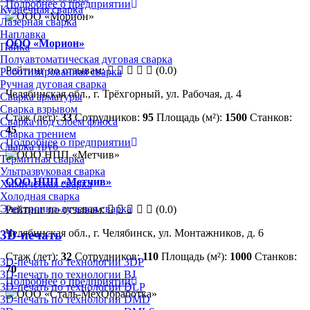
Подробнее о предприятии
Кузнечная сварка
Лазерная сварка
Наплавка
ООО «Морион»
Пайка
Полуавтоматическая дуговая сварка
Рейтинг по отзывам:
(0.0)
Роботизированная сварка
Ручная дуговая сварка
Челябинская обл., г. Трёхгорный, ул. Рабочая, д. 4
Сварка арматуры
Сварка взрывом
Стаж (лет):
33
Сотрудников:
95
Площадь (м²):
1500
Станков:
Сварка под слоем флюса
45
Сварка трением
Подробнее о предприятии
Сварка труб
Термитная сварка
Ультразвуковая сварка
ООО НПП «Метчив»
Химическая сварка
Холодная сварка
Электронно-лучевая сварка
Рейтинг по отзывам:
(0.0)
Челябинская обл., г. Челябинск, ул. Монтажников, д. 6
3D-печать
Стаж (лет):
32
Сотрудников:
110
Площадь (м²):
1000
Станков:
3D-печать по технологии 3DP
70
3D-печать по технологии BJ
Подробнее о предприятии
3D-печать по технологии DLP
3D-печать по технологии DMD