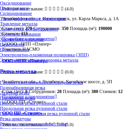
Оксидирование
Плакирование
Рейтинг по отзывам:
(4.0)
Силицирование
Термодиффузионное цинкование
Челябинская обл., г. Нязепетровск, ул. Карла Маркса, д. 1А
Травление металла
Стаж (лет):
279
Сотрудников:
350
Площадь (м²):
190000
Химическое фосфатирование
Станков:
113
Хромоалитирование
Подробнее о предприятии
Хромосилицирование
Цементация
Участник НАСМО
Цианирование
Электролитно-плазменная полировка (ЭПП)
Электрохимическая полировка металла
ООО «НПП «Планер»
Резка металла
Рейтинг по отзывам:
(0.0)
Челябинская обл., г. Челябинск, Копейское шоссе, д. 5П
Газовая/газопламенная/кислородная резка
Гидроабразивная резка
Стаж (лет):
6
Сотрудников:
28
Площадь (м²):
380
Станков:
12
Лазерная резка
Подробнее о предприятии
Плазменная резка
Поперечная резка рулонной стали
Продольная резка рулонной стали
ООО ПП «Стилит»
Продольно-поперечная резка рулонной стали
Резка арматуры
Резка на ленточнопильном станке
Рейтинг по отзывам:
(5.0)