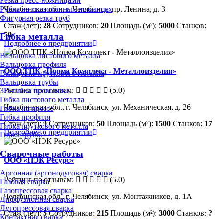
Резка пресс-ножницами
Челябинская обл., г. Челябинск, пр. Ленина, д. 3
Рубка на гильотинных ножницах
Фигурная резка труб
Стаж (лет):
28
Сотрудников:
20
Площадь (м²):
5000
Станков:
50
Гибка металла
Подробнее о предприятии
Вальцовка листового металла
Вальцовка профиля
ООО ТПК «Норма Комплект - Металлоизделия»
Вальцовка пруткового металла
Вальцовка трубы
Рейтинг по отзывам:
(5.0)
3D-гибка проволоки
Гибка листового металла
Челябинская обл., г. Челябинск, ул. Механическая, д. 26
Гибка на прессе
Гибка профиля
Стаж (лет):
9
Сотрудников:
50
Площадь (м²):
1500
Станков:
17
Гибка пруткового металла
Подробнее о предприятии
Гибка трубы
Сварочные работы
ООО «НЭК Ресурс»
Аргонная (аргонодуговая) сварка
Рейтинг по отзывам:
(5.0)
Газовая сварка
Газопрессовая сварка
Челябинская обл., г. Челябинск, ул. Монтажников, д. 1А
Диффузионная сварка
Дугопрессовая сварка
Стаж (лет):
5
Сотрудников:
215
Площадь (м²):
3000
Станков:
?
Контактная сварка