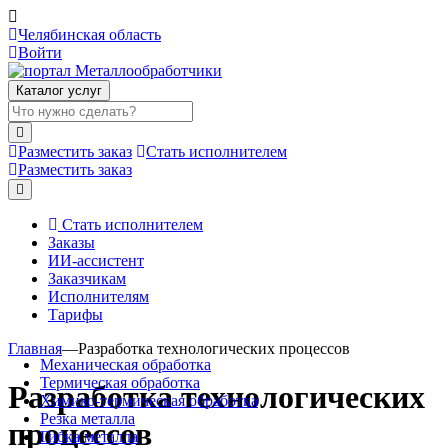
Челябинская область
Войти
Каталог услуг
Разместить заказ
Стать исполнителем
Разместить заказ
Стать исполнителем
Заказы
ИИ-ассистент
Заказчикам
Исполнителям
Тарифы
Главная
—
Разработка технологических процессов
Механическая обработка
Термическая обработка
Разработка технологических
Химико-термическая обработка
Резка металла
процессов
Гибка металла