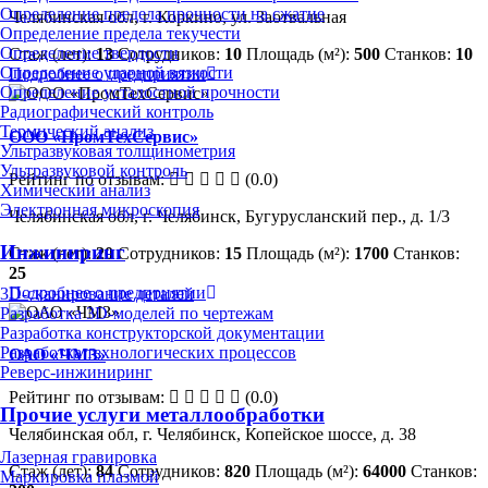
Определение предела прочности на сжатие
Челябинская обл, г. Коркино, ул. Заотвальная
Определение предела текучести
Определение твердости
Стаж (лет):
13
Сотрудников:
10
Площадь (м²):
500
Станков:
10
Определение ударной вязкости
Подробнее о предприятии
Определение усталостной прочности
Радиографический контроль
Термический анализ
ООО «ПромТехСервис»
Ультразвуковая толщинометрия
Ультразвуковой контроль
Рейтинг по отзывам:
(0.0)
Химический анализ
Электронная микроскопия
Челябинская обл, г. Челябинск, Бугурусланский пер., д. 1/3
Инжиниринг
Стаж (лет):
20
Сотрудников:
15
Площадь (м²):
1700
Станков:
25
Подробнее о предприятии
3D-сканирование деталей
Разработка 3D-моделей по чертежам
Разработка конструкторской документации
Разработка технологических процессов
ОАО «ЧМЗ»
Реверс-инжиниринг
Рейтинг по отзывам:
(0.0)
Прочие услуги металлообработки
Челябинская обл, г. Челябинск, Копейское шоссе, д. 38
Лазерная гравировка
Стаж (лет):
84
Сотрудников:
820
Площадь (м²):
64000
Станков:
Маркировка плазмой