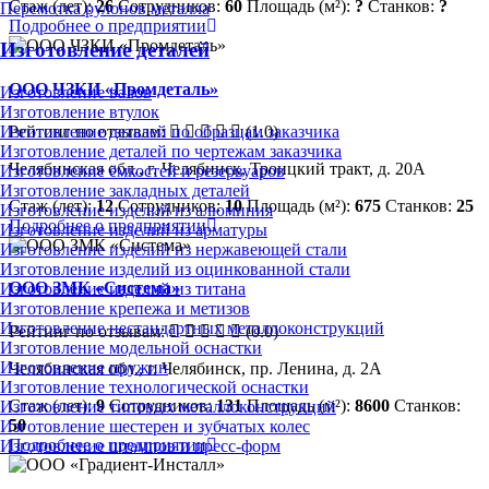
Стаж (лет):
26
Сотрудников:
60
Площадь (м²):
?
Станков:
?
Перемотка рулонов металла
Подробнее о предприятии
Изготовление деталей
ООО ЧЗКИ «Промдеталь»
Изготовление валов
Изготовление втулок
Рейтинг по отзывам:
(1.0)
Изготовление деталей по образцам заказчика
Изготовление деталей по чертежам заказчика
Челябинская обл., г. Челябинск, Троицкий тракт, д. 20А
Изготовление ёмкостей и резервуаров
Изготовление закладных деталей
Стаж (лет):
12
Сотрудников:
10
Площадь (м²):
675
Станков:
25
Изготовление изделий из алюминия
Подробнее о предприятии
Изготовление изделий из арматуры
Изготовление изделий из нержавеющей стали
Изготовление изделий из оцинкованной стали
ООО ЗМК «Система»
Изготовление изделий из титана
Изготовление крепежа и метизов
Изготовление нестандартных металлоконструкций
Рейтинг по отзывам:
(0.0)
Изготовление модельной оснастки
Изготовление пружин
Челябинская обл., г. Челябинск, пр. Ленина, д. 2А
Изготовление технологической оснастки
Стаж (лет):
9
Сотрудников:
131
Площадь (м²):
8600
Станков:
Изготовление типовых металлоконструкций
50
Изготовление шестерен и зубчатых колес
Подробнее о предприятии
Изготовление штампов и пресс-форм