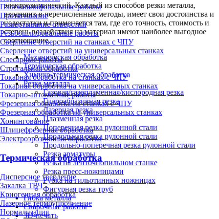
электрохимический. Каждый из способов резки металла,
Плоскошлифовальные работы
входящих в перечисленные методы, имеет свои достоинства и
Протягивание
недостатки и применяется там, где его точность, стоимость и
Развертывание отверстий
степень воздействия на материал имеют наиболее выгодное
Резьбошлифовальные работы
соотношение.
Сверление отверстий на станках с ЧПУ
Сверление отверстий на универсальных станках
Механическая обработка
Слесарные работы
Термическая обработка
Строгальная обработка
Химико-термическая обработка
Токарная обработка на станках с ЧПУ
Резка металла
Токарная обработка на универсальных станках
Газовая/газопламенная/кислородная резка
Токарно-автоматные работы
Гидроабразивная резка
Фрезерная обработка на станках с ЧПУ
Лазерная резка
Фрезерная обработка на универсальных станках
Плазменная резка
Хонингование
Поперечная резка рулонной стали
Шлицефрезерная обработка
Продольная резка рулонной стали
Электроэрозионная обработка
Продольно-поперечная резка рулонной стали
Резка арматуры
Термическая обработка
Резка на ленточнопильном станке
Резка пресс-ножницами
Дисперсное твердение
Рубка на гильотинных ножницах
Закалка ТВЧ
Фигурная резка труб
Криогенная обработка
Гибка металла
Лазерное термоупрочнение
Сварочные работы
Нормализация
3D-печать