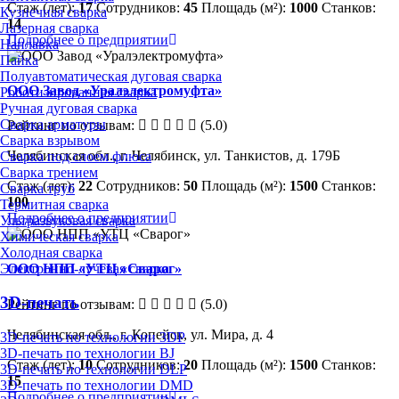
Стаж (лет):
17
Сотрудников:
45
Площадь (м²):
1000
Станков:
Кузнечная сварка
14
Лазерная сварка
Подробнее о предприятии
Наплавка
Пайка
Полуавтоматическая дуговая сварка
ООО Завод «Уралэлектромуфта»
Роботизированная сварка
Ручная дуговая сварка
Сварка арматуры
Рейтинг по отзывам:
(5.0)
Сварка взрывом
Челябинская обл., г. Челябинск, ул. Танкистов, д. 179Б
Сварка под слоем флюса
Сварка трением
Стаж (лет):
22
Сотрудников:
50
Площадь (м²):
1500
Станков:
Сварка труб
100
Термитная сварка
Подробнее о предприятии
Ультразвуковая сварка
Химическая сварка
Холодная сварка
Электронно-лучевая сварка
ООО НПП «УТЦ «Сварог»
3D-печать
Рейтинг по отзывам:
(5.0)
Челябинская обл., г. Копейск, ул. Мира, д. 4
3D-печать по технологии 3DP
3D-печать по технологии BJ
Стаж (лет):
10
Сотрудников:
20
Площадь (м²):
1500
Станков:
3D-печать по технологии DLP
15
3D-печать по технологии DMD
Подробнее о предприятии