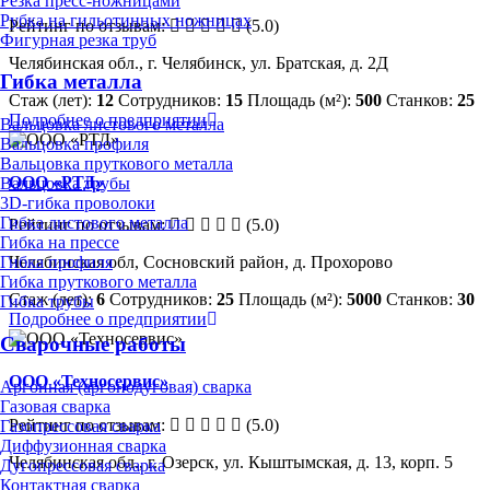
Резка пресс-ножницами
Рубка на гильотинных ножницах
Рейтинг по отзывам:
(5.0)
Фигурная резка труб
Челябинская обл., г. Челябинск, ул. Братская, д. 2Д
Гибка металла
Стаж (лет):
12
Сотрудников:
15
Площадь (м²):
500
Станков:
25
Подробнее о предприятии
Вальцовка листового металла
Вальцовка профиля
Вальцовка пруткового металла
ООО «РТД»
Вальцовка трубы
3D-гибка проволоки
Гибка листового металла
Рейтинг по отзывам:
(5.0)
Гибка на прессе
Челябинская обл, Сосновский район, д. Прохорово
Гибка профиля
Гибка пруткового металла
Стаж (лет):
6
Сотрудников:
25
Площадь (м²):
5000
Станков:
30
Гибка трубы
Подробнее о предприятии
Сварочные работы
ООО «Техносервис»
Аргонная (аргонодуговая) сварка
Газовая сварка
Рейтинг по отзывам:
(5.0)
Газопрессовая сварка
Диффузионная сварка
Челябинская обл., г. Озерск, ул. Кыштымская, д. 13, корп. 5
Дугопрессовая сварка
Контактная сварка