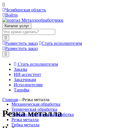
Челябинская область
Войти
Каталог услуг
Разместить заказ
Стать исполнителем
Разместить заказ
Стать исполнителем
Заказы
ИИ-ассистент
Заказчикам
Исполнителям
Тарифы
Главная
—
Резка металла
Механическая обработка
Термическая обработка
Резка металла
Химико-термическая обработка
Резка металла
Гибка металла