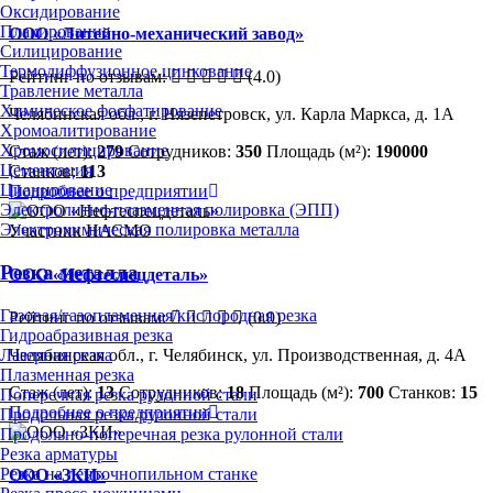
Оксидирование
Плакирование
ООО «Литейно-механический завод»
Силицирование
Термодиффузионное цинкование
Рейтинг по отзывам:
(4.0)
Травление металла
Химическое фосфатирование
Челябинская обл., г. Нязепетровск, ул. Карла Маркса, д. 1А
Хромоалитирование
Хромосилицирование
Стаж (лет):
279
Сотрудников:
350
Площадь (м²):
190000
Цементация
Станков:
113
Цианирование
Подробнее о предприятии
Электролитно-плазменная полировка (ЭПП)
Электрохимическая полировка металла
Участник НАСМО
Резка металла
ООО «Нефтеспецдеталь»
Газовая/газопламенная/кислородная резка
Рейтинг по отзывам:
(0.0)
Гидроабразивная резка
Лазерная резка
Челябинская обл., г. Челябинск, ул. Производственная, д. 4А
Плазменная резка
Стаж (лет):
13
Сотрудников:
18
Площадь (м²):
700
Станков:
15
Поперечная резка рулонной стали
Подробнее о предприятии
Продольная резка рулонной стали
Продольно-поперечная резка рулонной стали
Резка арматуры
Резка на ленточнопильном станке
ООО «ЗКИ»