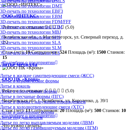
3D-печать по технологии DMLS
3D-печать по технологии DMT
3D-печать по технологии EBF3
ООО «ИНТЕКС»
3D-печать по технологии EBM
3D-печать по технологии FDM/FFF
3D-печать по технологии LOM
Рейтинг по отзывам:
(5.0)
3D-печать по технологии MBJ
Челябинская обл., г. Магнитогорск, ул. Северный переход, д.
3D-печать по технологии SHS
2/2
3D-печать по технологии SLA
3D-печать по технологии SLM
Стаж (лет):
19
Сотрудников:
524
Площадь (м²):
1500
Станков:
3D-печать по технологии SLS
15
Подробнее о предприятии
Литьё металла
Литье в жидкие самотвердеющие смеси (ЖСС)
ООО ПК «Крона»
Литье в керамические формы
Литье в кокиль
Рейтинг по отзывам:
(5.0)
Литье в оболочковые формы
Литье в песчаные формы (ПГС)
Челябинская обл, г. Челябинск, ул. Короленко, д. 39/1
Литье в формы с наружным отверждением
Литье в холоднотвердеющие смеси (ХТС)
Стаж (лет):
13
Сотрудников:
20
Площадь (м²):
500
Станков:
10
Литье в шаблонные формы
Подробнее о предприятии
Литье под давлением
Литье по легко выплавляемым моделям (ЛВМ)
Что нужно сделать?
Литье по легко газифицируемым моделям (ЛГМ)