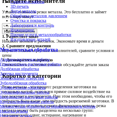
Найдите исполнителя
Сварочные работы
3D-печать
Литьё металла
Узнайте стоимость резки металла. Это бесплатно и займет
Обработка металлов давлением
всего пару минут
Очистка и покраска
Лаборатория и контроль
Инжиниринг
Найти исполнителя
Прочие услуги металлообработки
1.
Разместите заказ
Изготовление деталей
Никаких звонков и рассылок. Экономьте время и деньги
2.
Сравните предложения
Механическая обработка
Изучите отзывы и рейтинг исполнителей, сравните условия и
цены
Алмазно-расточные работы
3.
Договоритесь напрямую
Горизонтально-расточные работы
Связывайтесь с исполнителями и обсуждайте детали заказа
Долбёжная обработка
Заточка инструмента
Коротко о категории
Зенкерование отверстий
Зубодолбёжная обработка
Резка металла - это процесс разделения заготовки на
Зубофрезерная обработка
несколько частей, используя прямое силовое воздействие на
Зубошлифовальные работы
нее режущего инструмента. При этом необходимо, чтобы его
Координатно-расточные работы
твёрдость была выше, чем твёрдость разрезаемой заготовки. В
Круглошлифовальные работы
зависимости от используемого физического метода, резка
Механическая обработка на обрабатывающем центре
металла может быть разделена на несколько групп:
Накатка резьбы
механический, сдвиг, истирание, нагревание и
Нарезание резьбы