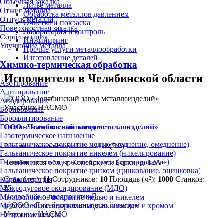
Объёмная закалка
Литьё металла
Отжиг металла
Обработка металлов давлением
Отпуск металла
Очистка и покраска
Поверхностная закалка
Лаборатория и контроль
Сорбитизация
Инжиниринг
Улучшение металла
Прочие услуги металлообработки
Изготовление деталей
Химико-термическая обработка
Исполнители в Челябинской области
Азотирование
Алитирование
Анодирование
Участник НАСМО
Борирование
Бороалитирование
ООО «Челябинский завод металлоизделий»
Газодинамическое напыление
Газотермическое напыление
Гальваническое покрытие медью (меднение, омеднение)
Рейтинг по отзывам:
(5.0)
Гальваническое покрытие никелем (никелирование)
Гальваническое покрытие хромом (хромирование)
Челябинская обл., г. Копейск, ул. Борки, д. 12А
Гальваническое покрытие цинком (цинкование, оцинковка)
Стаж (лет):
11
Сотрудников:
10
Площадь (м²):
1000
Станков:
Карбонитрация
25
Микродуговое оксидирование (МДО)
Подробнее о предприятии
Многослойное покрытие медью и никелем
Многослойное покрытие медью, никелем и хромом
Участник НАСМО
Нитроцементация