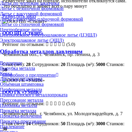
Разместите заказ на портале, исполнители откликнутся сами.
Литье по чертежам заказчика
Это бесплатно и займет всего пару минут
Литье с безопочной формовкой
Литье с вакуумной формовкой
Разместить заказ
Литье с вакуумно-плёночной формовкой
Литье со стопочной формовкой
Центробежное литье
ООО ПП «Стилит»
Центробежное электрошлаковое литье (ЦЭШЛ)
Электрошлаковое литье (ЭШЛ)
Рейтинг по отзывам:
(5.0)
Обработка металлов давлением
Челябинская обл., г. Челябинск, пр. Ленина, д. 3
Волочение
Стаж (лет):
28
Сотрудников:
20
Площадь (м²):
5000
Станков:
Вырубка металла
50
Ковка
Подробнее о предприятии
Листовая штамповка
Объёмная штамповка
Перфорация металла
ООО ГК «УМИК»
Правка плоского металлопроката
Прессование металла
Рейтинг по отзывам:
(5.0)
Пробивка металла
Прокатка металла
Челябинская обл., г. Челябинск, ул. Молодогвардейцев, д. 7
Прокатка-волочение
Прокатка-прессование
Стаж (лет):
14
Сотрудников:
50
Площадь (м²):
3000
Станков:
Пуклевание
30
Раскатка