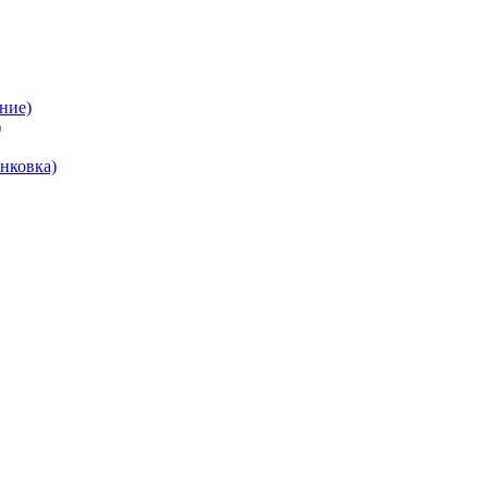
ние)
)
нковка)