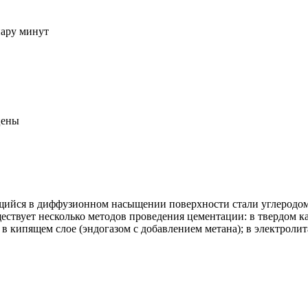
пару минут
цены
ющийся в диффузионном насыщении поверхности стали углеродом
ествует несколько методов проведения цементации: в твердом ка
 кипящем слое (эндогазом с добавлением метана); в электролитах