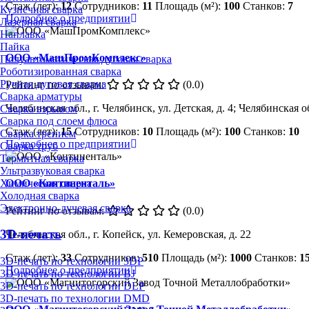
Стаж (лет):
12
Сотрудников:
11
Площадь (м²):
100
Станков:
7
Кузнечная сварка
Подробнее о предприятии
Лазерная сварка
Наплавка
Пайка
ООО «МашПромКомплекс»
Полуавтоматическая дуговая сварка
Роботизированная сварка
Ручная дуговая сварка
Рейтинг по отзывам:
(0.0)
Сварка арматуры
Челябинская обл., г. Челябинск, ул. Детская, д. 4; Челябинская о
Сварка взрывом
Сварка под слоем флюса
Стаж (лет):
15
Сотрудников:
10
Площадь (м²):
100
Станков:
10
Сварка трением
Подробнее о предприятии
Сварка труб
Термитная сварка
Ультразвуковая сварка
Химическая сварка
ООО «Континенталь»
Холодная сварка
Электронно-лучевая сварка
Рейтинг по отзывам:
(0.0)
3D-печать
Челябинская обл., г. Копейск, ул. Кемеровская, д. 22
Стаж (лет):
33
Сотрудников:
510
Площадь (м²):
1000
Станков:
1
3D-печать по технологии 3DP
Подробнее о предприятии
3D-печать по технологии BJ
3D-печать по технологии DLP
3D-печать по технологии DMD