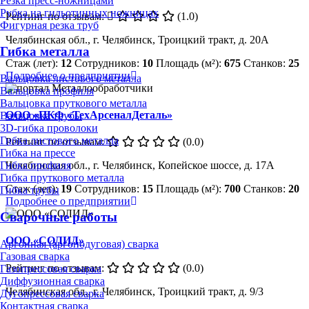
Резка пресс-ножницами
Рубка на гильотинных ножницах
Рейтинг по отзывам:
(1.0)
Фигурная резка труб
Челябинская обл., г. Челябинск, Троицкий тракт, д. 20А
Гибка металла
Стаж (лет):
12
Сотрудников:
10
Площадь (м²):
675
Станков:
25
Подробнее о предприятии
Вальцовка листового металла
Вальцовка профиля
Вальцовка пруткового металла
ООО «ПКФ «ТехАрсеналДеталь»
Вальцовка трубы
3D-гибка проволоки
Гибка листового металла
Рейтинг по отзывам:
(0.0)
Гибка на прессе
Челябинская обл., г. Челябинск, Копейское шоссе, д. 17А
Гибка профиля
Гибка пруткового металла
Стаж (лет):
19
Сотрудников:
15
Площадь (м²):
700
Станков:
20
Гибка трубы
Подробнее о предприятии
Сварочные работы
ООО «СОЛИД»
Аргонная (аргонодуговая) сварка
Газовая сварка
Рейтинг по отзывам:
(0.0)
Газопрессовая сварка
Диффузионная сварка
Челябинская обл., г. Челябинск, Троицкий тракт, д. 9/3
Дугопрессовая сварка
Контактная сварка