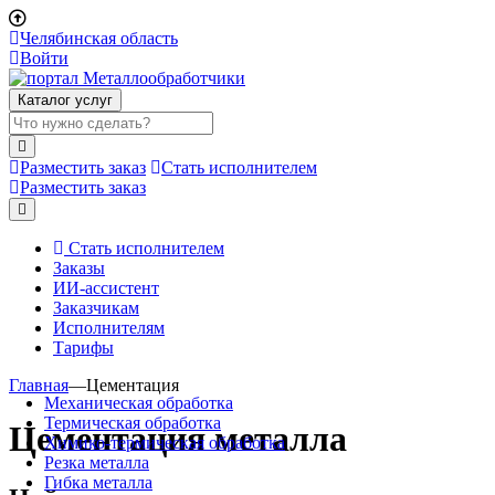
Челябинская область
Войти
Каталог услуг
Разместить заказ
Стать исполнителем
Разместить заказ
Стать исполнителем
Заказы
ИИ-ассистент
Заказчикам
Исполнителям
Тарифы
Главная
—
Цементация
Механическая обработка
Термическая обработка
Цементация металла
Химико-термическая обработка
Резка металла
Гибка металла