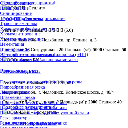
Подробнее о предприятии
Оксидирование
Плакирование
Силицирование
Термодиффузионное цинкование
ООО ПП «Стилит»
Травление металла
Химическое фосфатирование
Рейтинг по отзывам:
(5.0)
Хромоалитирование
Хромосилицирование
Челябинская обл., г. Челябинск, пр. Ленина, д. 3
Цементация
Цианирование
Стаж (лет):
28
Сотрудников:
20
Площадь (м²):
5000
Станков:
50
Электролитно-плазменная полировка (ЭПП)
Подробнее о предприятии
Электрохимическая полировка металла
Резка металла
ООО «Завод РМЗ»
Газовая/газопламенная/кислородная резка
Рейтинг по отзывам:
(5.0)
Гидроабразивная резка
Лазерная резка
Челябинская обл., г. Челябинск, Копейское шоссе, д. 48/4
Плазменная резка
Стаж (лет):
5
Сотрудников:
?
Площадь (м²):
2000
Станков:
40
Поперечная резка рулонной стали
Подробнее о предприятии
Продольная резка рулонной стали
Продольно-поперечная резка рулонной стали
Резка арматуры
Резка на ленточнопильном станке
ООО ЧЗКИ «Промдеталь»