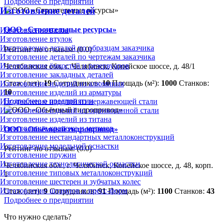
Подробнее о предприятии
Изготовление деталей
ООО «Строительные ресурсы»
Изготовление валов
Изготовление втулок
Изготовление деталей по образцам заказчика
Рейтинг по отзывам:
(0.0)
Изготовление деталей по чертежам заказчика
Изготовление ёмкостей и резервуаров
Челябинская обл, г. Челябинск, Копейское шоссе, д. 48/1
Изготовление закладных деталей
Стаж (лет):
19
Сотрудников:
10
Площадь (м²):
1000
Станков:
Изготовление изделий из алюминия
10
Изготовление изделий из арматуры
Подробнее о предприятии
Изготовление изделий из нержавеющей стали
Изготовление изделий из оцинкованной стали
Изготовление изделий из титана
Изготовление крепежа и метизов
ООО «Обьёмный гидропривод»
Изготовление нестандартных металлоконструкций
Изготовление модельной оснастки
Рейтинг по отзывам:
(0.0)
Изготовление пружин
Изготовление технологической оснастки
Челябинская обл., г. Челябинск, Копейское шоссе, д. 48, корп.
Изготовление типовых металлоконструкций
1
Изготовление шестерен и зубчатых колес
Изготовление штампов и пресс-форм
Стаж (лет):
9
Сотрудников:
91
Площадь (м²):
1100
Станков:
43
Подробнее о предприятии
Что нужно сделать?