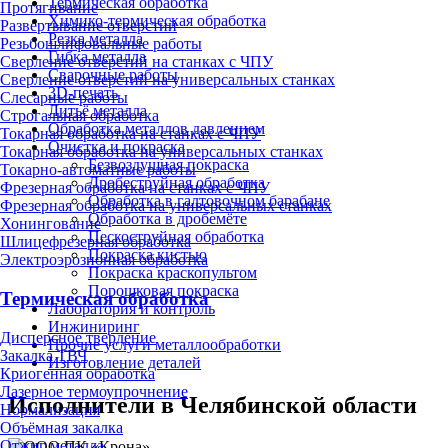
Термическая обработка
Протягивание
Химико-термическая обработка
Развертывание отверстий
Резка металла
Резьбошлифовальные работы
Гибка металла
Сверление отверстий на станках с ЧПУ
Сварочные работы
Сверление отверстий на универсальных станках
3D-печать
Слесарные работы
Литьё металла
Строгальная обработка
Обработка металлов давлением
Токарная обработка на станках с ЧПУ
Очистка и покраска
Токарная обработка на универсальных станках
Безвоздушная покраска
Токарно-автоматные работы
Дробеструйная обработка
Фрезерная обработка на станках с ЧПУ
Обработка в галтовочном барабане
Фрезерная обработка на универсальных станках
Обработка в дробемёте
Хонингование
Пескоструйная обработка
Шлицефрезерная обработка
Покраска кистью
Электроэрозионная обработка
Покраска краскопультом
Порошковая покраска
Термическая обработка
Лаборатория и контроль
Инжиниринг
Дисперсное твердение
Прочие услуги металлообработки
Закалка ТВЧ
Изготовление деталей
Криогенная обработка
Лазерное термоупрочнение
Исполнители в Челябинской области
Нормализация
Объёмная закалка
Отжиг металла