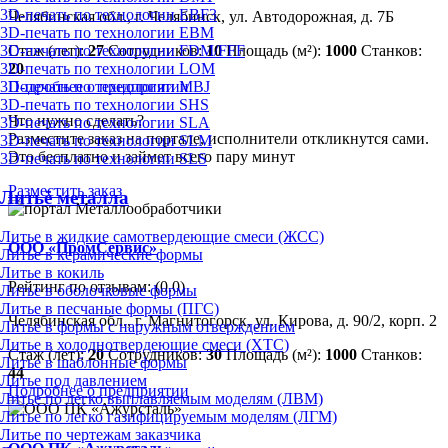
3D-печать по технологии EBF3
Челябинская обл., г. Челябинск, ул. Автодорожная, д. 7Б
3D-печать по технологии EBM
Стаж (лет):
27
Сотрудников:
10
Площадь (м²):
1000
Станков:
3D-печать по технологии FDM/FFF
20
3D-печать по технологии LOM
Подробнее о предприятии
3D-печать по технологии MBJ
3D-печать по технологии SHS
Что нужно сделать?
3D-печать по технологии SLA
Разместите заказ на портале, исполнители откликнутся сами.
3D-печать по технологии SLM
Это бесплатно и займет всего пару минут
3D-печать по технологии SLS
Разместить заказ
Литьё металла
Литье в жидкие самотвердеющие смеси (ЖСС)
ООО «ПромСервис»
Литье в керамические формы
Литье в кокиль
Рейтинг по отзывам:
(0.0)
Литье в оболочковые формы
Литье в песчаные формы (ПГС)
Челябинская обл., г. Магнитогорск, ул. Кирова, д. 90/2, корп. 2
Литье в формы с наружным отверждением
Литье в холоднотвердеющие смеси (ХТС)
Стаж (лет):
20
Сотрудников:
30
Площадь (м²):
1000
Станков:
Литье в шаблонные формы
44
Литье под давлением
Подробнее о предприятии
Литье по легко выплавляемым моделям (ЛВМ)
Литье по легко газифицируемым моделям (ЛГМ)
Литье по чертежам заказчика