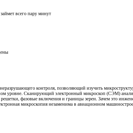
 займет всего пару минут
цены
еразрушающего контроля, позволяющий изучить микроструктуру 
арном уровне. Сканирующий электронный микроскоп (СЭМ) анали
шетки, фазовые включения и границы зерен. Зачем это инжене
ктронная микроскопия незаменима в авиационном машиностроен