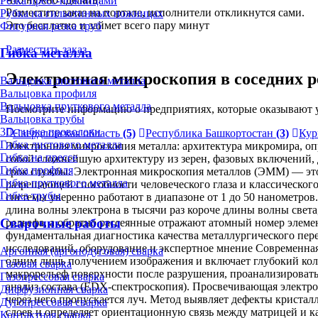
Резка пресс-ножницами
Разместите заказ на портале, исполнители откликнутся сами.
Рубка на гильотинных ножницах
Это бесплатно и займет всего пару минут
Фигурная резка труб
Разместить заказ
Гибка металла
Электронная микроскопия в соседних р
Вальцовка листового металла
Вальцовка профиля
Вальцовка пруткового металла
Посмотрите информацию о предприятиях, которые оказывают у
Вальцовка трубы
3D-гибка проволоки
Свердловская область
(5)
Республика Башкортостан
(3)
Кур
Гибка листового металла
Электронная микроскопия металла: архитектура микромира, о
Гибка на прессе
собой сложнейшую архитектуру из зерен, фазовых включений, 
Гибка профиля
срок службы. Электронная микроскопия металлов (ЭММ) — это
Гибка пруткового металла
разрешающей способности человеческого глаза и классического
Гибка трубы
системы уверенно работают в диапазоне от 1 до 50 нанометро
длина волны электрона в тысячи раз короче длины волны свет
Сварочные работы
рельефа, а обратно рассеянные отражают атомный номер элемент
фундаментальная диагностика качества металлургического пер
исследований, оборудование и экспертное мнение Современная
Аргонная (аргонодуговая) сварка
одним лишь получением изображения и включает глубокий кол
Газовая сварка
макрорельеф поверхности после разрушения, проанализирова
Газопрессовая сварка
анализ состава (EDX-спектроскопия). Просвечивающая электр
Диффузионная сварка
через него пропускается луч. Метод выявляет дефекты криста
Дугопрессовая сварка
слоев и определяет ориентационную связь между матрицей и 
Контактная сварка