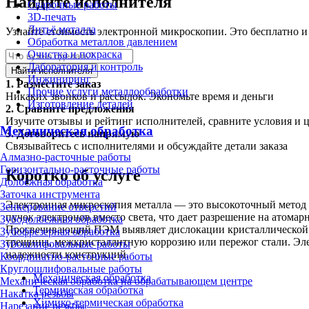
Найдите исполнителя
Сварочные работы
3D-печать
Литьё металла
Узнайте стоимость электронной микроскопии. Это бесплатно и
Обработка металлов давлением
Очистка и покраска
Лаборатория и контроль
Найти исполнителя
Инжиниринг
1.
Разместите заказ
Прочие услуги металлообработки
Никаких звонков и рассылок. Экономьте время и деньги
Изготовление деталей
2.
Сравните предложения
Изучите отзывы и рейтинг исполнителей, сравните условия и 
Механическая обработка
3.
Договоритесь напрямую
Связывайтесь с исполнителями и обсуждайте детали заказа
Алмазно-расточные работы
Горизонтально-расточные работы
Коротко об услуге
Долбёжная обработка
Заточка инструмента
Электронная микроскопия металла — это высокоточный метод н
Зенкерование отверстий
пучок электронов вместо света, что дает разрешение на атом
Зубодолбёжная обработка
Просвечивающий ПЭМ выявляет дислокации кристаллической ре
Зубофрезерная обработка
трещины, межкристаллитную коррозию или пережог стали. Эле
Зубошлифовальные работы
надежности конструкций.
Координатно-расточные работы
Круглошлифовальные работы
Механическая обработка
Механическая обработка на обрабатывающем центре
Термическая обработка
Накатка резьбы
Химико-термическая обработка
Нарезание резьбы