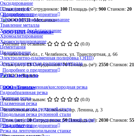
Оксидирование
Плакирование
Стаж (лет):
6
Сотрудников:
100
Площадь (м²):
900
Станков:
20
Силицирование
Подробнее о предприятии
Термодиффузионное цинкование
Травление металла
Химическое фосфатирование
ООО НПП «Механика»
Хромоалитирование
Хромосилицирование
Рейтинг по отзывам:
(0.0)
Цементация
Цианирование
Челябинская обл., г. Челябинск, ул. Транспортная, д. 66
Электролитно-плазменная полировка (ЭПП)
Электрохимическая полировка металла
Стаж (лет):
13
Сотрудников:
76
Площадь (м²):
2550
Станков:
21
Подробнее о предприятии
Резка металла
Газовая/газопламенная/кислородная резка
ООО «Термех»
Гидроабразивная резка
Лазерная резка
Рейтинг по отзывам:
(0.0)
Плазменная резка
Поперечная резка рулонной стали
Челябинская обл., г. Челябинск, пр. Ленина, д. 3
Продольная резка рулонной стали
Продольно-поперечная резка рулонной стали
Стаж (лет):
10
Сотрудников:
50
Площадь (м²):
2030
Станков:
55
Резка арматуры
Подробнее о предприятии
Резка на ленточнопильном станке
Что нужно сделать?