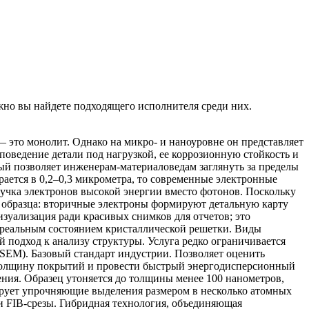
но вы найдете подходящего исполнителя среди них.
это монолит. Однако на микро- и наноуровне он представляет
поведение детали под нагрузкой, ее коррозионную стойкость и
й позволяет инженерам-материаловедам заглянуть за пределы
рается в 0,2–0,3 микрометра, то современные электронные
пучка электронов высокой энергии вместо фотонов. Поскольку
ю образца: вторичные электроны формируют детальную карту
изуализация ради красивых снимков для отчетов; это
с реальным состоянием кристаллической решетки. Виды
 подход к анализу структуры. Услуга редко ограничивается
SEM). Базовый стандарт индустрии. Позволяет оценить
 толщину покрытий и провести быстрый энергодисперсионный
ия. Образец утоняется до толщины менее 100 нанометров,
ирует упрочняющие выделения размером в несколько атомных
 FIB-срезы. Гибридная технология, объединяющая