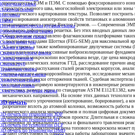
преимущества РЭМ и ПЭМ. С помощью фокусированного ионног
Кузнечная сварка
структуру сварного шва, многослойной электроники или зоны 
Лазерная сварка
автоматического картирования текстуры. Позволяет построить 
Наплавка
прогнозирования анизотропии свойств титановых и алюминиевы
Пайка
инжинирингового центра Виктор Громов. — Современная ЭММ 
Полуавтоматическая дуговая сварка
локальную деформацию решетки. Без этих вводных данных люб
Роботизированная сварка
Оборудование представлено флагманскими платформами таких 
Ручная дуговая сварка
с полевыми катодами Шоттки (FEG-SEM) для максимальной ярк
Сварка арматуры
0,5 ангстрема, а также комбинированные двулучевые системы
Сварка взрывом
устанавливаются на массивные виброизолированные фундамент
Сварка под слоем флюса
электронной микроскопии востребована везде, где цена микро
Сварка трением
монокристаллических лопаток ГТД, расследование причин авар
Сварка труб
радиационного распухания сталей реакторных корпусов, анал
Термитная сварка
оценка адгезии антикоррозийных грунтов, исследование механ
Ультразвуковая сварка
исключающий риски отторжения тканей. Судебная экспертиза (
Химическая сварка
исследования напрямую конвертируются в инженерные решения
Холодная сварка
статистику размера зерна по стандартам ASTM E112/E1382, ка
Электронно-лучевая сварка
механических напряжений. На основе этих данных технологи 
поверхностного упрочнения (азотирование, борирование), а к
3D-печать
разрешение вплоть до атомной колонки, возможность работы в
химического анализа микрообъемов и полная цифровая докумен
3D-печать по технологии 3DP
планировании бюджета и сроков проекта: Длительная и сложна
3D-печать по технологии BJ
полировки до зеркального блеска и финального травления реа
3D-печать по технологии DLP
оборудованием: закупочная цена топового микроскопа может п
3D-печать по технологии DMD
делают себестоимость одного часа работы лаборатории значит