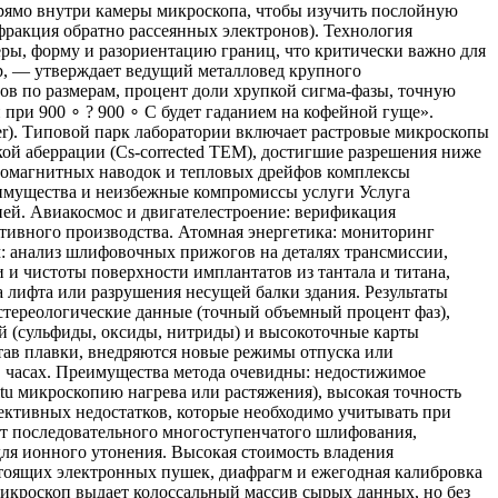
ямо внутри камеры микроскопа, чтобы изучить послойную
фракция обратно рассеянных электронов). Технология
еры, форму и разориентацию границ, что критически важно для
р, — утверждает ведущий металловед крупного
 по размерам, процент доли хрупкой сигма-фазы, точную
ри 900 ∘ ? 900 ∘ C будет гаданием на кофейной гуще».
r). Типовой парк лаборатории включает растровые микроскопы
й аберрации (Cs-corrected TEM), достигшие разрешения ниже
тромагнитных наводок и тепловых дрейфов комплексы
еимущества и неизбежные компромиссы услуги Услуга
ней. Авиакосмос и двигателестроение: верификация
тивного производства. Атомная энергетика: мониторинг
м: анализ шлифовочных прижогов на деталях трансмиссии,
 и чистоты поверхности имплантатов из тантала и титана,
 лифта или разрушения несущей балки здания. Результаты
стереологические данные (точный объемный процент фаз),
й (сульфиды, оксиды, нитриды) и высокоточные карты
ав плавки, внедряются новые режимы отпуска или
в часах. Преимущества метода очевидны: недостижимое
tu микроскопию нагрева или растяжения), высокая точность
ективных недостатков, которые необходимо учитывать при
ет последовательного многоступенчатого шлифования,
ля ионного утонения. Высокая стоимость владения
стоящих электронных пушек, диафрагм и ежегодная калибровка
микроскоп выдает колоссальный массив сырых данных, но без