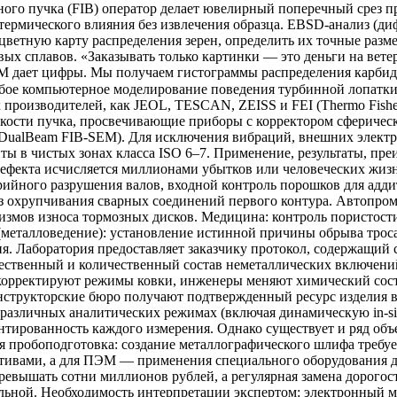
о пучка (FIB) оператор делает ювелирный поперечный срез пр
термического влияния без извлечения образца. EBSD-анализ (ди
цветную карту распределения зерен, определить их точные разм
х сплавов. «Заказывать только картинки — это деньги на вете
дает цифры. Мы получаем гистограммы распределения карбидов
ое компьютерное моделирование поведения турбинной лопатки п
производителей, как JEOL, TESCAN, ZEISS и FEI (Thermo Fishe
ости пучка, просвечивающие приборы с корректором сферическо
 (DualBeam FIB-SEM). Для исключения вибраций, внешних элек
ы в чистых зонах класса ISO 6–7. Применение, результаты, пр
дефекта исчисляется миллионами убытков или человеческих жиз
ийного разрушения валов, входной контроль порошков для адди
из охрупчивания сварных соединений первого контура. Автопро
измов износа тормозных дисков. Медицина: контроль пористости
металловедение): установление истинной причины обрыва троса
. Лаборатория предоставляет заказчику протокол, содержащий 
чественный и количественный состав неметаллических включени
корректируют режимы ковки, инженеры меняют химический сост
онструкторские бюро получают подтвержденный ресурс изделия 
 различных аналитических режимах (включая динамическую in-si
тированность каждого измерения. Однако существует и ряд объ
я пробоподготовка: создание металлографического шлифа требу
ктивами, а для ПЭМ — применения специального оборудования д
ревышать сотни миллионов рублей, а регулярная замена дорого
ельной. Необходимость интерпретации экспертом: электронный 