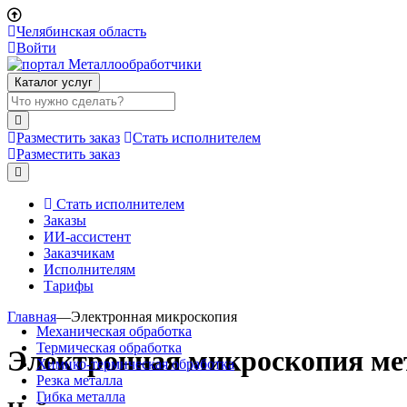
Челябинская область
Войти
Каталог услуг
Разместить заказ
Стать исполнителем
Разместить заказ
Стать исполнителем
Заказы
ИИ-ассистент
Заказчикам
Исполнителям
Тарифы
Главная
—
Электронная микроскопия
Механическая обработка
Термическая обработка
Электронная микроскопия ме
Химико-термическая обработка
Резка металла
Гибка металла