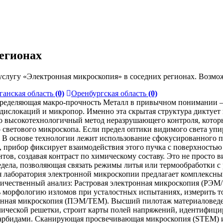
егионах
слугу «Электронная микроскопия» в соседних регионах. Возмож
ганская область
(0)
Оренбургская область
(0)
пределяющая макро-прочность Металл в привычном понимании — 
дислокаций и микропор. Именно эта скрытая структура диктует 
 высокотехнологичный метод неразрушающего контроля, которы
 светового микроскопа. Если предел оптики видимого света упи
в. В основе технологии лежит использование сфокусированного 
а, прибор фиксирует взаимодействия этого пучка с поверхность
ов, создавая контраст по химическому составу. Это не просто в
едела, позволяющая связать режимы литья или термообработки 
 лаборатория электронной микроскопии предлагает комплексный
ичественный анализ: Растровая электронная микроскопия (РЭМ/
ть морфологию изломов при усталостных испытаниях, измерить
онная микроскопия (ПЭМ/TEM). Высший пилотаж материаловеден
ллической решетки, строит карты полей напряжений, идентифиц
карбидами. Сканирующая просвечивающая микроскопия (STEM) и