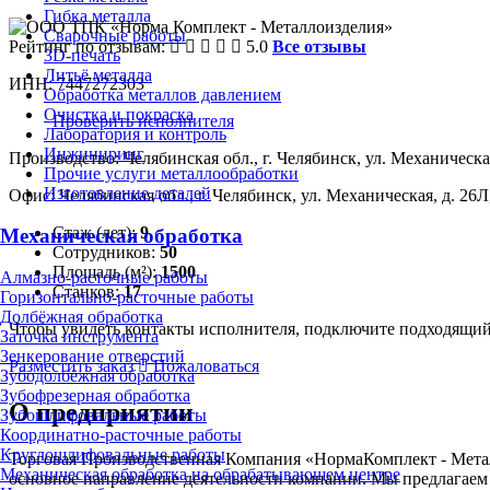
Гибка металла
Сварочные работы
Рейтинг по отзывам:
5.0
Все отзывы
3D-печать
Литьё металла
ИНН: 7447272303
Обработка металлов давлением
Очистка и покраска
Проверить исполнителя
Лаборатория и контроль
Инжиниринг
Производство: Челябинская обл., г. Челябинск, ул. Механическая
Прочие услуги металлообработки
Изготовление деталей
Офис: Челябинская обл., г. Челябинск, ул. Механическая, д. 26Л,
Стаж (лет):
9
Механическая обработка
Сотрудников:
50
Площадь (м²):
1500
Алмазно-расточные работы
Станков:
17
Горизонтально-расточные работы
Долбёжная обработка
Чтобы увидеть контакты исполнителя, подключите подходящи
Заточка инструмента
Зенкерование отверстий
Разместить заказ
Пожаловаться
Зубодолбёжная обработка
Зубофрезерная обработка
О предприятии
Зубошлифовальные работы
Координатно-расточные работы
Круглошлифовальные работы
Торговая Производственная Компания «НормаКомплект - Мета
Механическая обработка на обрабатывающем центре
основное направление деятельности компании. Мы предлагаем 