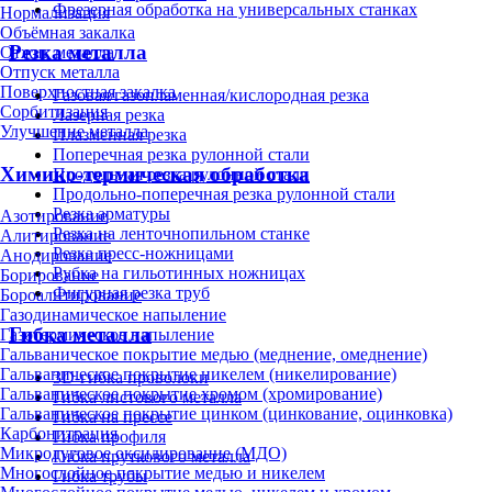
Фрезерная обработка на универсальных станках
Нормализация
Объёмная закалка
Резка металла
Отжиг металла
Отпуск металла
Поверхностная закалка
Газовая/газопламенная/кислородная резка
Сорбитизация
Лазерная резка
Улучшение металла
Плазменная резка
Поперечная резка рулонной стали
Химико-термическая обработка
Продольная резка рулонной стали
Продольно-поперечная резка рулонной стали
Резка арматуры
Азотирование
Резка на ленточнопильном станке
Алитирование
Резка пресс-ножницами
Анодирование
Рубка на гильотинных ножницах
Борирование
Фигурная резка труб
Бороалитирование
Газодинамическое напыление
Гибка металла
Газотермическое напыление
Гальваническое покрытие медью (меднение, омеднение)
Гальваническое покрытие никелем (никелирование)
3D-гибка проволоки
Гальваническое покрытие хромом (хромирование)
Гибка листового металла
Гальваническое покрытие цинком (цинкование, оцинковка)
Гибка на прессе
Карбонитрация
Гибка профиля
Микродуговое оксидирование (МДО)
Гибка пруткового металла
Многослойное покрытие медью и никелем
Гибка трубы