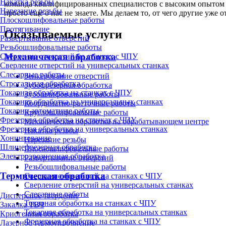
Накатка резьбы
команда квалифицированных специалистов с высоким опытом и 
Нарезание резьбы
просто еще о нас не знаете. Мы делаем то, от чего другие уже о
Плоскошлифовальные работы
Протягивание
Оказываемые услуги
Развертывание отверстий
Резьбошлифовальные работы
Механическая обработка
Сверление отверстий на станках с ЧПУ
Сверление отверстий на универсальных станках
Слесарные работы
Зенкерование отверстий
Строгальная обработка
Зубофрезерная обработка
Токарная обработка на станках с ЧПУ
Зубошлифовальные работы
Токарная обработка на универсальных станках
Координатно-расточные работы
Токарно-автоматные работы
Круглошлифовальные работы
Фрезерная обработка на станках с ЧПУ
Механическая обработка на обрабатывающем центре
Фрезерная обработка на универсальных станках
Накатка резьбы
Хонингование
Нарезание резьбы
Шлицефрезерная обработка
Плоскошлифовальные работы
Электроэрозионная обработка
Развертывание отверстий
Резьбошлифовальные работы
Термическая обработка
Сверление отверстий на станках с ЧПУ
Сверление отверстий на универсальных станках
Слесарные работы
Дисперсное твердение
Токарная обработка на станках с ЧПУ
Закалка ТВЧ
Токарная обработка на универсальных станках
Криогенная обработка
Фрезерная обработка на станках с ЧПУ
Лазерное термоупрочнение