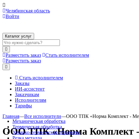
Челябинская область
Войти
Каталог услуг
Разместить заказ
Стать исполнителем
Разместить заказ
Стать исполнителем
Заказы
ИИ-ассистент
Заказчикам
Исполнителям
Тарифы
Главная
—
Все исполнители
—
ООО ТПК «Норма Комплект - Ме
Механическая обработка
Термическая обработка
ООО ТПК «Норма Комплект -
Химико-термическая обработка
Резка металла