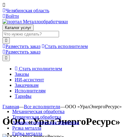
Челябинская область
Войти
Каталог услуг
Разместить заказ
Стать исполнителем
Разместить заказ
Стать исполнителем
Заказы
ИИ-ассистент
Заказчикам
Исполнителям
Тарифы
Главная
—
Все исполнители
—
ООО «УралЭнергоРесурс»
Механическая обработка
Термическая обработка
ООО «УралЭнергоРесурс»
Химико-термическая обработка
Резка металла
Гибка металла