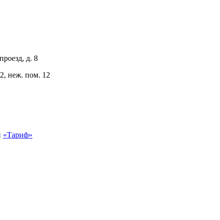
роезд, д. 8
2, неж. пом. 12
й
«Тариф»