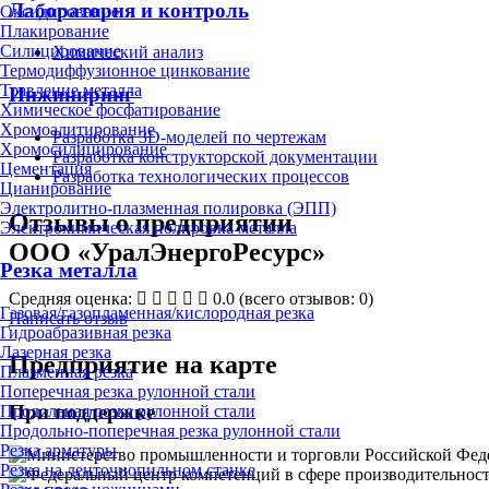
Лаборатория и контроль
Оксидирование
Плакирование
Силицирование
Химический анализ
Термодиффузионное цинкование
Травление металла
Инжиниринг
Химическое фосфатирование
Хромоалитирование
Разработка 3D-моделей по чертежам
Хромосилицирование
Разработка конструкторской документации
Цементация
Разработка технологических процессов
Цианирование
Электролитно-плазменная полировка (ЭПП)
Отзывы о предприятии
Электрохимическая полировка металла
ООО «УралЭнергоРесурс»
Резка металла
Средняя оценка:
0.0
(всего отзывов: 0)
Газовая/газопламенная/кислородная резка
Написать отзыв
Гидроабразивная резка
Лазерная резка
Предприятие на карте
Плазменная резка
Поперечная резка рулонной стали
При поддержке
Продольная резка рулонной стали
Продольно-поперечная резка рулонной стали
Резка арматуры
Резка на ленточнопильном станке