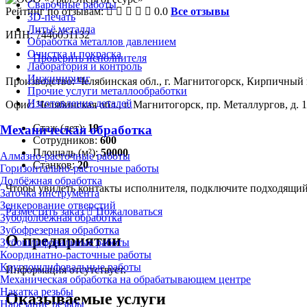
Сварочные работы
Рейтинг по отзывам:
0.0
Все отзывы
3D-печать
Литьё металла
ИНН: 7446051132
Обработка металлов давлением
Очистка и покраска
Проверить исполнителя
Лаборатория и контроль
Инжиниринг
Производство: Челябинская обл., г. Магнитогорск, Кирпичный п
Прочие услуги металлообработки
Изготовление деталей
Офис: Челябинская обл., г. Магнитогорск, пр. Металлургов, д. 1
Стаж (лет):
19
Механическая обработка
Сотрудников:
600
Площадь (м²):
50000
Алмазно-расточные работы
Станков:
20
Горизонтально-расточные работы
Долбёжная обработка
Чтобы увидеть контакты исполнителя, подключите подходящи
Заточка инструмента
Зенкерование отверстий
Разместить заказ
Пожаловаться
Зубодолбёжная обработка
Зубофрезерная обработка
О предприятии
Зубошлифовальные работы
Координатно-расточные работы
Круглошлифовальные работы
Информация отсутствует.
Механическая обработка на обрабатывающем центре
Накатка резьбы
Оказываемые услуги
Нарезание резьбы