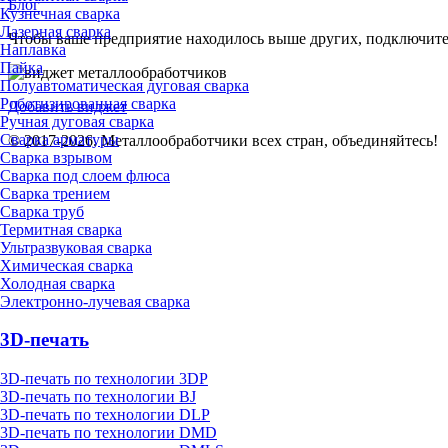
Блог
Кузнечная сварка
Лазерная сварка
Чтобы ваше предприятие находилось выше других, подключит
Наплавка
Пайка
Полуавтоматическая дуговая сварка
Роботизированная сварка
Добавить виджет
Ручная дуговая сварка
Сварка арматуры
© 2017-2026. Металлообработчики всех стран, объединяйтесь!
Сварка взрывом
Сварка под слоем флюса
Сварка трением
Сварка труб
Термитная сварка
Ультразвуковая сварка
Химическая сварка
Холодная сварка
Электронно-лучевая сварка
3D-печать
3D-печать по технологии 3DP
3D-печать по технологии BJ
3D-печать по технологии DLP
3D-печать по технологии DMD