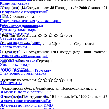
Кузнечная сварка
Лазерная сварка
Стаж (лет):
14
Сотрудников:
48
Площадь (м²):
2000
Станков:
21
Наплавка
Подробнее о предприятии
Пайка
Полуавтоматическая дуговая сварка
Роботизированная сварка
АО «Завод Дормаш»
Ручная дуговая сварка
Сварка арматуры
Рейтинг по отзывам:
(0.0)
Сварка взрывом
Сварка под слоем флюса
Челябинская обл., г. Верхний Уфалей, пос. Строителей
Сварка трением
Сварка труб
Стаж (лет):
57
Сотрудников:
170
Площадь (м²):
13000
Станков:
Термитная сварка
Подробнее о предприятии
Ультразвуковая сварка
Химическая сварка
Холодная сварка
ООО «Компания «Гермада»
Электронно-лучевая сварка
Рейтинг по отзывам:
(0.0)
3D-печать
Челябинская обл., г. Челябинск, ул. Новороссийская, д. 2
3D-печать по технологии 3DP
Стаж (лет):
11
Сотрудников:
10
Площадь (м²):
1600
Станков:
27
3D-печать по технологии BJ
Подробнее о предприятии
3D-печать по технологии DLP
3D-печать по технологии DMD