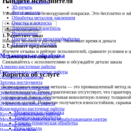
Найдите исполнителя
Сварочные работы
3D-печать
Литьё металла
Узнайте стоимость безвоздушной покраски. Это бесплатно и за
Обработка металлов давлением
Очистка и покраска
Лаборатория и контроль
Найти исполнителя
Инжиниринг
1.
Разместите заказ
Прочие услуги металлообработки
Никаких звонков и рассылок. Экономьте время и деньги
Изготовление деталей
2.
Сравните предложения
Изучите отзывы и рейтинг исполнителей, сравните условия и 
Механическая обработка
3.
Договоритесь напрямую
Связывайтесь с исполнителями и обсуждайте детали заказа
Алмазно-расточные работы
Горизонтально-расточные работы
Коротко об услуге
Долбёжная обработка
Заточка инструмента
Безвоздушная покраска металла — это промышленный метод нан
Зенкерование отверстий
сжатого воздуха. Туман практически отсутствует, что гаранти
Зубодолбёжная обработка
однородный факел, обеспечивая монолитную пленку толщиной с
Зубофрезерная обработка
каркасов зданий. Покрытие получается износостойким, скрыва
Зубошлифовальные работы
Координатно-расточные работы
Механическая обработка
Круглошлифовальные работы
Термическая обработка
Механическая обработка на обрабатывающем центре
Химико-термическая обработка
Накатка резьбы
Резка металла
Нарезание резьбы