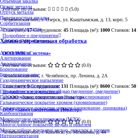
Объёмная закалка
Отжиг металла
Рейтинг по отзывам:
(5.0)
Отпуск металла
Поверхностная закалка
Челябинская обл., г. Озерск, ул. Кыштымская, д. 13, корп. 5
Сорбитизация
Улучшение металла
Стаж (лет):
17
Сотрудников:
45
Площадь (м²):
1000
Станков:
14
Подробнее о предприятии
Химико-термическая обработка
Азотирование
ООО ЗМК «Система»
Алитирование
Анодирование
Рейтинг по отзывам:
(0.0)
Борирование
Бороалитирование
Челябинская обл., г. Челябинск, пр. Ленина, д. 2А
Газодинамическое напыление
Газотермическое напыление
Стаж (лет):
9
Сотрудников:
131
Площадь (м²):
8600
Станков:
50
Гальваническое покрытие медью (меднение, омеднение)
Подробнее о предприятии
Гальваническое покрытие никелем (никелирование)
Гальваническое покрытие хромом (хромирование)
Гальваническое покрытие цинком (цинкование, оцинковка)
ООО «Завод спецтехники Новатор»
Карбонитрация
Микродуговое оксидирование (МДО)
Рейтинг по отзывам:
(0.0)
Многослойное покрытие медью и никелем
Многослойное покрытие медью, никелем и хромом
Челябинская обл., г. Копейск, ул. Меховова, д. 44
Нитроцементация