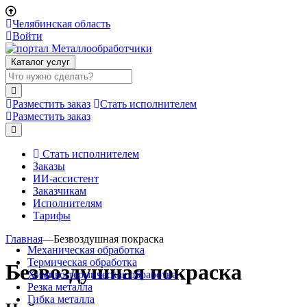
Челябинская область
Войти
Каталог услуг
Разместить заказ
Стать исполнителем
Разместить заказ
Стать исполнителем
Заказы
ИИ-ассистент
Заказчикам
Исполнителям
Тарифы
Главная
—
Безвоздушная покраска
Механическая обработка
Термическая обработка
Безвоздушная покраска
Химико-термическая обработка
Резка металла
Гибка металла