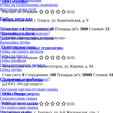
Резка пресс-ножницами
ООО «ОЗМК»
Рубка на гильотинных ножницах
Фигурная резка труб
Рейтинг по отзывам:
(0.0)
Гибка металла
Челябинская обл., г. Озерск, ул. Кыштымская, д. 9
Вальцовка листового металла
Стаж (лет):
4
Сотрудников:
40
Площадь (м²):
3000
Станков:
23
Вальцовка профиля
Подробнее о предприятии
Вальцовка пруткового металла
Вальцовка трубы
3D-гибка проволоки
ООО «Интек горные технологии»
Гибка листового металла
Гибка на прессе
Рейтинг по отзывам:
(0.0)
Гибка профиля
Гибка пруткового металла
Челябинская обл., г. Магнитогорск, ул. Кирова, д. 94
Гибка трубы
Стаж (лет):
8
Сотрудников:
100
Площадь (м²):
50000
Станков:
6
Сварочные работы
Подробнее о предприятии
Аргонная (аргонодуговая) сварка
Газовая сварка
ООО «Ресурсэнерго»
Газопрессовая сварка
Диффузионная сварка
Рейтинг по отзывам:
(0.0)
Дугопрессовая сварка
Контактная сварка
Челябинская обл., г. Златоуст, ул. 6-й Жилучасток, стр. 1