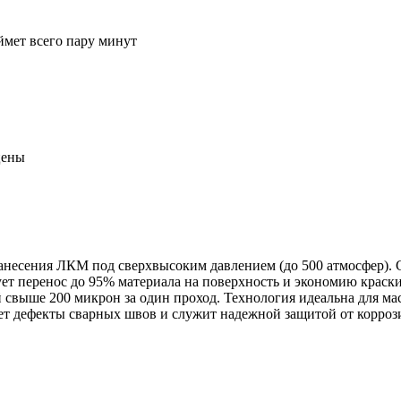
ймет всего пару минут
цены
есения ЛКМ под сверхвысоким давлением (до 500 атмосфер). Сос
рует перенос до 95% материала на поверхность и экономию краск
выше 200 микрон за один проход. Технология идеальна для мас
ет дефекты сварных швов и служит надежной защитой от коррози