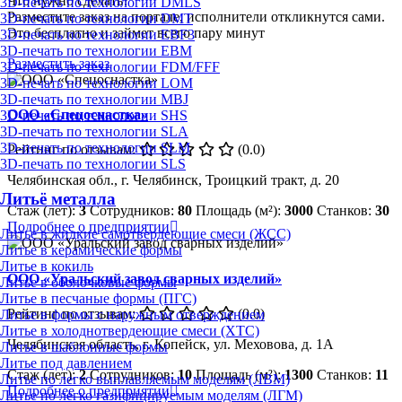
Что нужно сделать?
3D-печать по технологии DMLS
Разместите заказ на портале, исполнители откликнутся сами.
3D-печать по технологии DMT
Это бесплатно и займет всего пару минут
3D-печать по технологии EBF3
3D-печать по технологии EBM
Разместить заказ
3D-печать по технологии FDM/FFF
3D-печать по технологии LOM
3D-печать по технологии MBJ
ООО «Спецоснастка»
3D-печать по технологии SHS
3D-печать по технологии SLA
3D-печать по технологии SLM
Рейтинг по отзывам:
(0.0)
3D-печать по технологии SLS
Челябинская обл., г. Челябинск, Троицкий тракт, д. 20
Литьё металла
Стаж (лет):
3
Сотрудников:
80
Площадь (м²):
3000
Станков:
30
Подробнее о предприятии
Литье в жидкие самотвердеющие смеси (ЖСС)
Литье в керамические формы
Литье в кокиль
ООО «Уральский завод сварных изделий»
Литье в оболочковые формы
Литье в песчаные формы (ПГС)
Рейтинг по отзывам:
(0.0)
Литье в формы с наружным отверждением
Литье в холоднотвердеющие смеси (ХТС)
Челябинская область, г. Копейск, ул. Меховова, д. 1А
Литье в шаблонные формы
Литье под давлением
Стаж (лет):
2
Сотрудников:
10
Площадь (м²):
1300
Станков:
11
Литье по легко выплавляемым моделям (ЛВМ)
Подробнее о предприятии
Литье по легко газифицируемым моделям (ЛГМ)