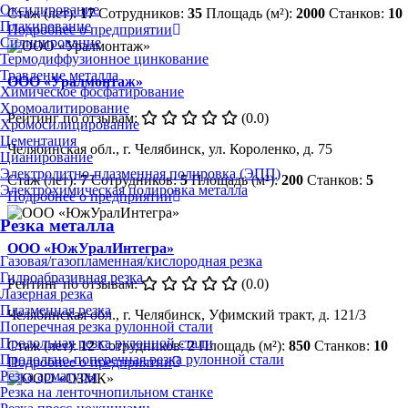
Оксидирование
Стаж (лет):
17
Сотрудников:
35
Площадь (м²):
2000
Станков:
10
Плакирование
Подробнее о предприятии
Силицирование
Термодиффузионное цинкование
Травление металла
ООО «Уралмонтаж»
Химическое фосфатирование
Хромоалитирование
Рейтинг по отзывам:
(0.0)
Хромосилицирование
Цементация
Челябинская обл., г. Челябинск, ул. Короленко, д. 75
Цианирование
Электролитно-плазменная полировка (ЭПП)
Стаж (лет):
7
Сотрудников:
5
Площадь (м²):
200
Станков:
5
Электрохимическая полировка металла
Подробнее о предприятии
Резка металла
ООО «ЮжУралИнтегра»
Газовая/газопламенная/кислородная резка
Гидроабразивная резка
Рейтинг по отзывам:
(0.0)
Лазерная резка
Плазменная резка
Челябинская обл., г. Челябинск, Уфимский тракт, д. 121/3
Поперечная резка рулонной стали
Продольная резка рулонной стали
Стаж (лет):
12
Сотрудников:
2
Площадь (м²):
850
Станков:
10
Продольно-поперечная резка рулонной стали
Подробнее о предприятии
Резка арматуры
Резка на ленточнопильном станке