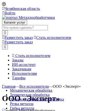
Челябинская область
Войти
Каталог услуг
Разместить заказ
Стать исполнителем
Разместить заказ
Стать исполнителем
Заказы
ИИ-ассистент
Заказчикам
Исполнителям
Тарифы
Главная
—
Все исполнители
—
ООО «Эксперт»
Механическая обработка
Термическая обработка
ООО «Эксперт»
Химико-термическая обработка
Резка металла
Гибка металла