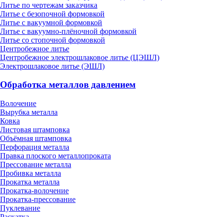
Литье по чертежам заказчика
Литье с безопочной формовкой
Литье с вакуумной формовкой
Литье с вакуумно-плёночной формовкой
Литье со стопочной формовкой
Центробежное литье
Центробежное электрошлаковое литье (ЦЭШЛ)
Электрошлаковое литье (ЭШЛ)
Обработка металлов давлением
Волочение
Вырубка металла
Ковка
Листовая штамповка
Объёмная штамповка
Перфорация металла
Правка плоского металлопроката
Прессование металла
Пробивка металла
Прокатка металла
Прокатка-волочение
Прокатка-прессование
Пуклевание
Раскатка