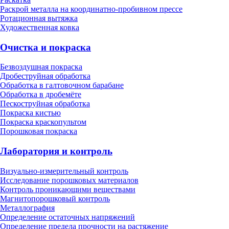
Раскрой металла на координатно-пробивном прессе
Ротационная вытяжка
Художественная ковка
Очистка и покраска
Безвоздушная покраска
Дробеструйная обработка
Обработка в галтовочном барабане
Обработка в дробемёте
Пескоструйная обработка
Покраска кистью
Покраска краскопультом
Порошковая покраска
Лаборатория и контроль
Визуально-измерительный контроль
Исследование порошковых материалов
Контроль проникающими веществами
Магнитопорошковый контроль
Металлография
Определение остаточных напряжений
Определение предела прочности на растяжение