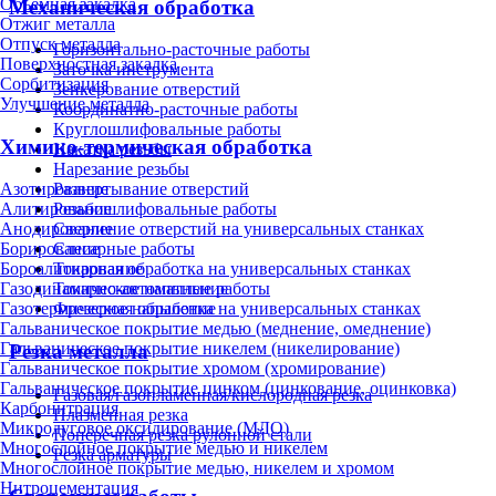
Объёмная закалка
Механическая обработка
Отжиг металла
Отпуск металла
Горизонтально-расточные работы
Поверхностная закалка
Заточка инструмента
Сорбитизация
Зенкерование отверстий
Улучшение металла
Координатно-расточные работы
Круглошлифовальные работы
Химико-термическая обработка
Накатка резьбы
Нарезание резьбы
Развертывание отверстий
Азотирование
Резьбошлифовальные работы
Алитирование
Сверление отверстий на универсальных станках
Анодирование
Слесарные работы
Борирование
Токарная обработка на универсальных станках
Бороалитирование
Токарно-автоматные работы
Газодинамическое напыление
Фрезерная обработка на универсальных станках
Газотермическое напыление
Гальваническое покрытие медью (меднение, омеднение)
Гальваническое покрытие никелем (никелирование)
Резка металла
Гальваническое покрытие хромом (хромирование)
Гальваническое покрытие цинком (цинкование, оцинковка)
Газовая/газопламенная/кислородная резка
Карбонитрация
Плазменная резка
Микродуговое оксидирование (МДО)
Поперечная резка рулонной стали
Многослойное покрытие медью и никелем
Резка арматуры
Многослойное покрытие медью, никелем и хромом
Нитроцементация