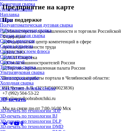
Кузнечная сварка
Предприятие на карте
Лазерная сварка
Наплавка
При поддержке
Пайка
Полуавтоматическая дуговая сварка
Роботизированная сварка
Ручная дуговая сварка
Сварка арматуры
Сварка взрывом
Сварка под слоем флюса
Сварка трением
Сварка труб
Термитная сварка
Ультразвуковая сварка
Химическая сварка
По вопросам работы портала в Челябинской области:
Холодная сварка
ИП Чугаев А.В. (321745600023836)
Электронно-лучевая сварка
+7 (992) 504-53-22
info@metalloobrabotchiki.ru
3D-печать
Мы на связи пн-пт 7:00-16:00 Мск
3D-печать по технологии 3DP
3D-печать по технологии BJ
3D-печать по технологии DLP
3D-печать по технологии DMD