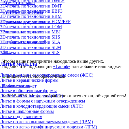
3D-печать по технологии DMLS
Разместить заказ
3D-печать по технологии DMT
3D-печать по технологии EBF3
Стать исполнителем
3D-печать по технологии EBM
3D-печать по технологии FDM/FFF
Правовые документы
3D-печать по технологии LOM
3D-печать по технологии MBJ
Реклама на портале
3D-печать по технологии SHS
Подбор исполнителей
3D-печать по технологии SLA
3D-печать по технологии SLM
Блог
3D-печать по технологии SLS
Чтобы ваше предприятие находилось выше других,
Литьё металла
подключите подходящий
«Тариф»
или добавьте наш виджет
Литье в жидкие самотвердеющие смеси (ЖСС)
Литье в керамические формы
Литье в кокиль
Добавить виджет
Литье в оболочковые формы
Литье в песчаные формы (ПГС)
© 2017-2026. Металлообработчики всех стран, объединяйтесь!
Литье в формы с наружным отверждением
Литье в холоднотвердеющие смеси (ХТС)
Литье в шаблонные формы
Литье под давлением
Литье по легко выплавляемым моделям (ЛВМ)
Литье по легко газифицируемым моделям (ЛГМ)