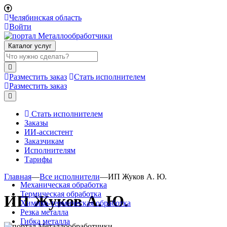
Челябинская область
Войти
Каталог услуг
Разместить заказ
Стать исполнителем
Разместить заказ
Стать исполнителем
Заказы
ИИ-ассистент
Заказчикам
Исполнителям
Тарифы
Главная
—
Все исполнители
—
ИП Жуков А. Ю.
Механическая обработка
Термическая обработка
ИП Жуков А. Ю.
Химико-термическая обработка
Резка металла
Гибка металла