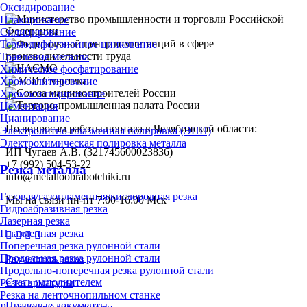
Оксидирование
Плакирование
Силицирование
Термодиффузионное цинкование
Травление металла
Химическое фосфатирование
Хромоалитирование
Хромосилицирование
Цементация
Цианирование
По вопросам работы портала в Челябинской области:
Электролитно-плазменная полировка (ЭПП)
Электрохимическая полировка металла
ИП Чугаев А.В. (321745600023836)
+7 (992) 504-53-22
Резка металла
info@metalloobrabotchiki.ru
Газовая/газопламенная/кислородная резка
Мы на связи пн-пт 7:00-16:00 Мск
Гидроабразивная резка
Лазерная резка
Плазменная резка
Поперечная резка рулонной стали
Продольная резка рулонной стали
Разместить заказ
Продольно-поперечная резка рулонной стали
Стать исполнителем
Резка арматуры
Резка на ленточнопильном станке
Правовые документы