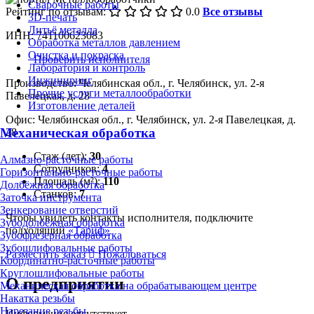
Сварочные работы
Рейтинг по отзывам:
0.0
Все отзывы
3D-печать
Литьё металла
ИНН: 741100623083
Обработка металлов давлением
Очистка и покраска
Проверить исполнителя
Лаборатория и контроль
Инжиниринг
Производство: Челябинская обл., г. Челябинск, ул. 2-я
Прочие услуги металлообработки
Павелецкая, д. 28
Изготовление деталей
Офис: Челябинская обл., г. Челябинск, ул. 2-я Павелецкая, д.
Механическая обработка
28
Стаж (лет):
30
Алмазно-расточные работы
Сотрудников:
4
Горизонтально-расточные работы
Площадь (м²):
110
Долбёжная обработка
Станков:
7
Заточка инструмента
Зенкерование отверстий
Чтобы увидеть контакты исполнителя, подключите
Зубодолбёжная обработка
подходящий
«Тариф»
Зубофрезерная обработка
Зубошлифовальные работы
Разместить заказ
Пожаловаться
Координатно-расточные работы
Круглошлифовальные работы
О предприятии
Механическая обработка на обрабатывающем центре
Накатка резьбы
Нарезание резьбы
Информация отсутствует.