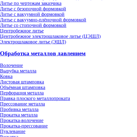
Литье по чертежам заказчика
Литье с безопочной формовкой
Литье с вакуумной формовкой
Литье с вакуумно-плёночной формовкой
Литье со стопочной формовкой
Центробежное литье
Центробежное электрошлаковое литье (ЦЭШЛ)
Электрошлаковое литье (ЭШЛ)
Обработка металлов давлением
Волочение
Вырубка металла
Ковка
Листовая штамповка
Объёмная штамповка
Перфорация металла
Правка плоского металлопроката
Прессование металла
Пробивка металла
Прокатка металла
Прокатка-волочение
Прокатка-прессование
Пуклевание
Раскатка