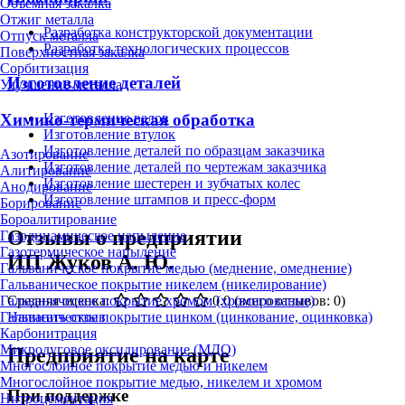
Объёмная закалка
Отжиг металла
Разработка конструкторской документации
Отпуск металла
Разработка технологических процессов
Поверхностная закалка
Сорбитизация
Изготовление деталей
Улучшение металла
Химико-термическая обработка
Изготовление валов
Изготовление втулок
Изготовление деталей по образцам заказчика
Азотирование
Изготовление деталей по чертежам заказчика
Алитирование
Изготовление шестерен и зубчатых колес
Анодирование
Изготовление штампов и пресс-форм
Борирование
Бороалитирование
Отзывы о предприятии
Газодинамическое напыление
Газотермическое напыление
ИП Жуков А. Ю.
Гальваническое покрытие медью (меднение, омеднение)
Гальваническое покрытие никелем (никелирование)
Средняя оценка:
0.0
(всего отзывов: 0)
Гальваническое покрытие хромом (хромирование)
Написать отзыв
Гальваническое покрытие цинком (цинкование, оцинковка)
Карбонитрация
Микродуговое оксидирование (МДО)
Предприятие на карте
Многослойное покрытие медью и никелем
Многослойное покрытие медью, никелем и хромом
При поддержке
Нитроцементация