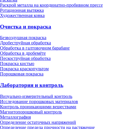
Раскрой металла на координатно-пробивном прессе
Ротационная вытяжка
Художественная ковка
Очистка и покраска
Безвоздушная покраска
Дробеструйная обработка
Обработка в галтовочном барабане
Обработка в дробемёте
Пескоструйная обработка
Покраска кистью
Покраска краскопультом
Порошковая покраска
Лаборатория и контроль
Визуально-измерительный контроль
Исследование порошковых материалов
Контроль проникающими веществами
Магнитопорошковый контроль
Металлография
Определение остаточных напряжений
Определение предела прочности на растяжение