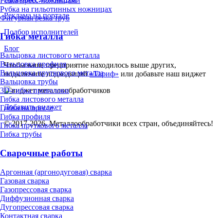
Резка пресс-ножницами
Рубка на гильотинных ножницах
Реклама на портале
Фигурная резка труб
Подбор исполнителей
Гибка металла
Блог
Вальцовка листового металла
Вальцовка профиля
Чтобы ваше предприятие находилось выше других,
Вальцовка пруткового металла
подключите подходящий
«Тариф»
или добавьте наш виджет
Вальцовка трубы
3D-гибка проволоки
Гибка листового металла
Добавить виджет
Гибка на прессе
Гибка профиля
© 2017-2026. Металлообработчики всех стран, объединяйтесь!
Гибка пруткового металла
Гибка трубы
Сварочные работы
Аргонная (аргонодуговая) сварка
Газовая сварка
Газопрессовая сварка
Диффузионная сварка
Дугопрессовая сварка
Контактная сварка