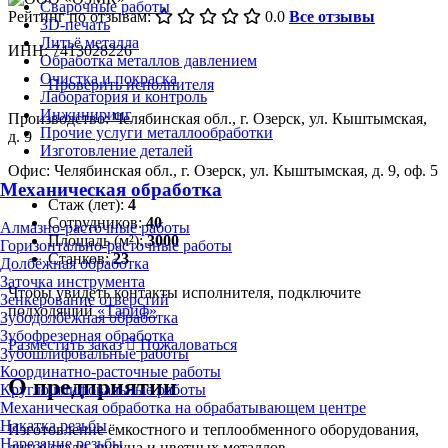
Сварочные работы
Рейтинг по отзывам:
0.0
Все отзывы
3D-печать
Литьё металла
ИНН: 7413028226
Обработка металлов давлением
Очистка и покраска
Проверить исполнителя
Лаборатория и контроль
Инжиниринг
Производство: Челябинская обл., г. Озерск, ул. Кыштымская,
Прочие услуги металлообработки
д. 9
Изготовление деталей
Офис: Челябинская обл., г. Озерск, ул. Кыштымская, д. 9, оф. 5
Механическая обработка
Стаж (лет):
4
Сотрудников:
40
Алмазно-расточные работы
Площадь (м²):
3000
Горизонтально-расточные работы
Станков:
23
Долбёжная обработка
Заточка инструмента
Чтобы увидеть контакты исполнителя, подключите
Зенкерование отверстий
подходящий
«Тариф»
Зубодолбёжная обработка
Зубофрезерная обработка
Разместить заказ
Пожаловаться
Зубошлифовальные работы
Координатно-расточные работы
О предприятии
Круглошлифовальные работы
Механическая обработка на обрабатывающем центре
Накатка резьбы
Изготовление ёмкостного и теплообменного оборудования,
Нарезание резьбы
литьё стали, чугуна и цветных металлов.