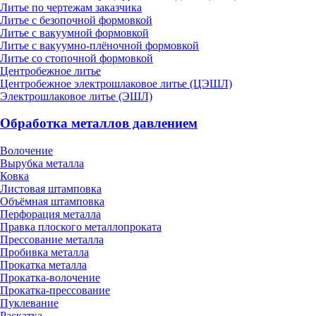
Литье по чертежам заказчика
Литье с безопочной формовкой
Литье с вакуумной формовкой
Литье с вакуумно-плёночной формовкой
Литье со стопочной формовкой
Центробежное литье
Центробежное электрошлаковое литье (ЦЭШЛ)
Электрошлаковое литье (ЭШЛ)
Обработка металлов давлением
Волочение
Вырубка металла
Ковка
Листовая штамповка
Объёмная штамповка
Перфорация металла
Правка плоского металлопроката
Прессование металла
Пробивка металла
Прокатка металла
Прокатка-волочение
Прокатка-прессование
Пуклевание
Раскатка