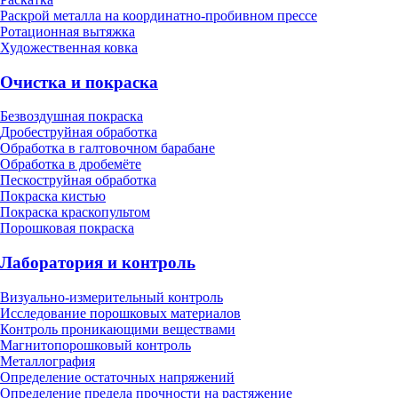
Раскрой металла на координатно-пробивном прессе
Ротационная вытяжка
Художественная ковка
Очистка и покраска
Безвоздушная покраска
Дробеструйная обработка
Обработка в галтовочном барабане
Обработка в дробемёте
Пескоструйная обработка
Покраска кистью
Покраска краскопультом
Порошковая покраска
Лаборатория и контроль
Визуально-измерительный контроль
Исследование порошковых материалов
Контроль проникающими веществами
Магнитопорошковый контроль
Металлография
Определение остаточных напряжений
Определение предела прочности на растяжение