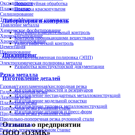
Оксидирование
Пескоструйная обработка
Плакирование
Покраска краскопультом
Силицирование
Термодиффузионное цинкование
Лаборатория и контроль
Травление металла
Химическое фосфатирование
Визуально-измерительный контроль
Хромоалитирование
Контроль проникающими веществами
Хромосилицирование
Радиографический контроль
Цементация
Цианирование
Инжиниринг
Электролитно-плазменная полировка (ЭПП)
Электрохимическая полировка металла
Разработка конструкторской документации
Резка металла
Изготовление деталей
Газовая/газопламенная/кислородная резка
Изготовление ёмкостей и резервуаров
Гидроабразивная резка
Изготовление нестандартных металлоконструкций
Лазерная резка
Изготовление модельной оснастки
Плазменная резка
Изготовление типовых металлоконструкций
Поперечная резка рулонной стали
Изготовление штампов и пресс-форм
Продольная резка рулонной стали
Продольно-поперечная резка рулонной стали
Отзывы о предприятии
Резка арматуры
Резка на ленточнопильном станке
ООО «ОЗМК»