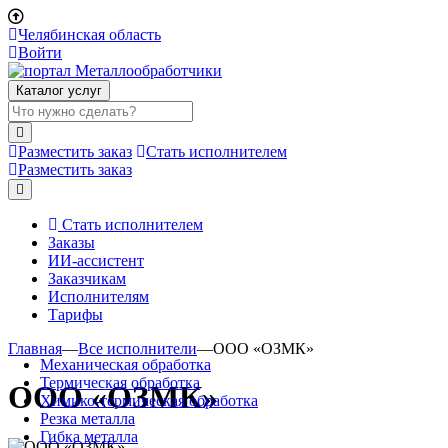
Челябинская область
Войти
Каталог услуг
Разместить заказ
Стать исполнителем
Разместить заказ
Стать исполнителем
Заказы
ИИ-ассистент
Заказчикам
Исполнителям
Тарифы
Главная
—
Все исполнители
—
ООО «ОЗМК»
Механическая обработка
Термическая обработка
ООО «ОЗМК»
Химико-термическая обработка
Резка металла
Гибка металла