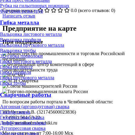
Резка пресс-ножницами
Рубка на гильотинных ножницах
Средняя оценка:
0.0
(всего отзывов: 0)
Фигурная резка труб
Написать отзыв
Гибка металла
Предприятие на карте
Вальцовка листового металла
Вальцовка профиля
При поддержке
Вальцовка пруткового металла
Вальцовка трубы
3D-гибка проволоки
Гибка листового металла
Гибка на прессе
Гибка профиля
Гибка пруткового металла
Гибка трубы
Сварочные работы
По вопросам работы портала в Челябинской области:
Аргонная (аргонодуговая) сварка
Газовая сварка
ИП Чугаев А.В. (321745600023836)
Газопрессовая сварка
+7 (992) 504-53-22
Диффузионная сварка
info@metalloobrabotchiki.ru
Дугопрессовая сварка
Мы на связи пн-пт 7:00-16:00 Мск
Контактная сварка