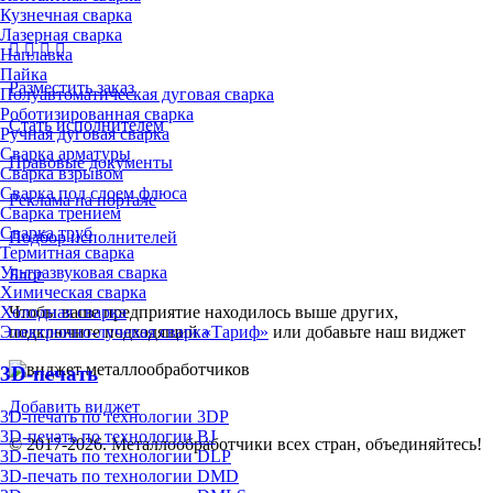
Кузнечная сварка
Лазерная сварка
Наплавка
Пайка
Разместить заказ
Полуавтоматическая дуговая сварка
Роботизированная сварка
Стать исполнителем
Ручная дуговая сварка
Сварка арматуры
Правовые документы
Сварка взрывом
Сварка под слоем флюса
Реклама на портале
Сварка трением
Сварка труб
Подбор исполнителей
Термитная сварка
Ультразвуковая сварка
Блог
Химическая сварка
Холодная сварка
Чтобы ваше предприятие находилось выше других,
Электронно-лучевая сварка
подключите подходящий
«Тариф»
или добавьте наш виджет
3D-печать
Добавить виджет
3D-печать по технологии 3DP
3D-печать по технологии BJ
© 2017-2026. Металлообработчики всех стран, объединяйтесь!
3D-печать по технологии DLP
3D-печать по технологии DMD