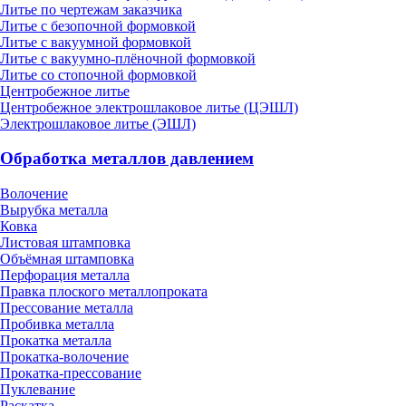
Литье по чертежам заказчика
Литье с безопочной формовкой
Литье с вакуумной формовкой
Литье с вакуумно-плёночной формовкой
Литье со стопочной формовкой
Центробежное литье
Центробежное электрошлаковое литье (ЦЭШЛ)
Электрошлаковое литье (ЭШЛ)
Обработка металлов давлением
Волочение
Вырубка металла
Ковка
Листовая штамповка
Объёмная штамповка
Перфорация металла
Правка плоского металлопроката
Прессование металла
Пробивка металла
Прокатка металла
Прокатка-волочение
Прокатка-прессование
Пуклевание
Раскатка