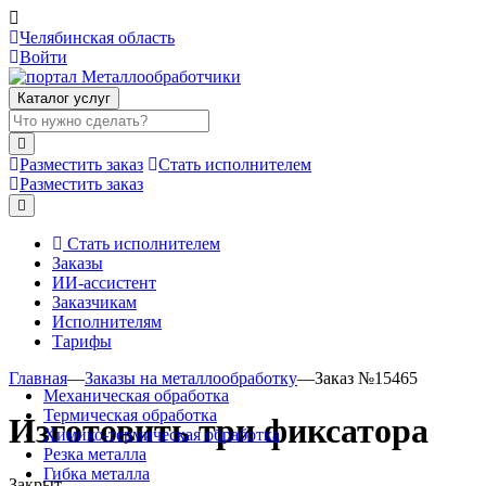
Челябинская область
Войти
Каталог услуг
Разместить заказ
Стать исполнителем
Разместить заказ
Стать исполнителем
Заказы
ИИ-ассистент
Заказчикам
Исполнителям
Тарифы
Главная
—
Заказы на металлообработку
—
Заказ №15465
Механическая обработка
Термическая обработка
Изготовить три фиксатора
Химико-термическая обработка
Резка металла
Гибка металла
Закрыт