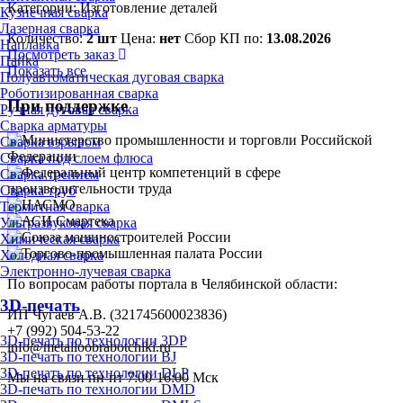
Категории:
Изготовление деталей
Кузнечная сварка
Лазерная сварка
Количество:
2 шт
Цена:
нет
Сбор КП по:
13.08.2026
Наплавка
Посмотреть заказ
Пайка
Показать все
Полуавтоматическая дуговая сварка
Роботизированная сварка
При поддержке
Ручная дуговая сварка
Сварка арматуры
Сварка взрывом
Сварка под слоем флюса
Сварка трением
Сварка труб
Термитная сварка
Ультразвуковая сварка
Химическая сварка
Холодная сварка
Электронно-лучевая сварка
По вопросам работы портала в Челябинской области:
3D-печать
ИП Чугаев А.В. (321745600023836)
+7 (992) 504-53-22
3D-печать по технологии 3DP
info@metalloobrabotchiki.ru
3D-печать по технологии BJ
3D-печать по технологии DLP
Мы на связи пн-пт 7:00-16:00 Мск
3D-печать по технологии DMD