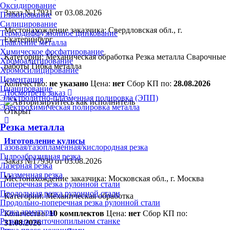
Оксидирование
Заказ №17931 от 03.08.2026
Плакирование
Силицирование
Местонахождение заказчика: Свердловская обл., г.
Термодиффузионное цинкование
Екатеринбург
Травление металла
Химическое фосфатирование
Категории:
Механическая обработка
Резка металла
Сварочные
Хромоалитирование
работы
Гибка металла
Хромосилицирование
Цементация
Количество:
не указано
Цена:
нет
Сбор КП по:
28.08.2026
Цианирование
Посмотреть заказ
Электролитно-плазменная полировка (ЭПП)
Электрохимическая полировка металла
Открыт
Резка металла
Изготовление кулисы
Газовая/газопламенная/кислородная резка
Гидроабразивная резка
Заказ №17930 от 03.08.2026
Лазерная резка
Плазменная резка
Местонахождение заказчика: Московская обл., г. Москва
Поперечная резка рулонной стали
Продольная резка рулонной стали
Категории:
Механическая обработка
Продольно-поперечная резка рулонной стали
Резка арматуры
Количество:
10 комплектов
Цена:
нет
Сбор КП по:
Резка на ленточнопильном станке
31.08.2026