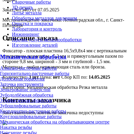
Сварочные работы
3D-печать
Заказ №15465 от 07.05.2025
Литьё металла
Обработка металлов давлением
Местонахождение заказчика:
Ленинградская обл., г. Санкт-
Очистка и покраска
Петербург
Лаборатория и контроль
Инжиниринг
Описание заказа
Прочие услуги металлообработки
Изготовление деталей
Фиксатор - плоская пластина 16,5х9,8х4 мм с вертикальным
отверстием диаметром - 5,2 мм и прямоугольным пазом по
Механическая обработка
стороне 9,8 мм, шириной - 3 мм и глубиной - 1,5 мм.
Материал - любая нержавеющая сталь или бронза.
Алмазно-расточные работы
Горизонтально-расточные работы
Количество:
3 шт
Цена:
нет
Сбор КП по:
14.05.2025
Долбёжная обработка
Заточка инструмента
Категории:
Механическая обработка
Резка металла
Зенкерование отверстий
Зубодолбёжная обработка
Контакты заказчика
Зубофрезерная обработка
Зубошлифовальные работы
Координатно-расточные работы
Заказ выполнен, контакты заказчика недоступны
Круглошлифовальные работы
Механическая обработка на обрабатывающем центре
Накатка резьбы
Нарезание резьбы