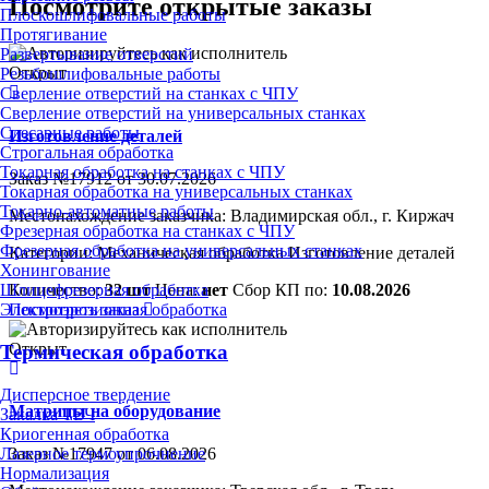
Посмотрите открытые заказы
Плоскошлифовальные работы
Протягивание
Развертывание отверстий
Открыт
Резьбошлифовальные работы
Сверление отверстий на станках с ЧПУ
Сверление отверстий на универсальных станках
Слесарные работы
Изготовление деталей
Строгальная обработка
Токарная обработка на станках с ЧПУ
Заказ №17912 от 30.07.2026
Токарная обработка на универсальных станках
Токарно-автоматные работы
Местонахождение заказчика: Владимирская обл., г. Киржач
Фрезерная обработка на станках с ЧПУ
Фрезерная обработка на универсальных станках
Категории:
Механическая обработка
Изготовление деталей
Хонингование
Количество:
32 шт
Цена:
нет
Сбор КП по:
10.08.2026
Шлицефрезерная обработка
Посмотреть заказ
Электроэрозионная обработка
Открыт
Термическая обработка
Дисперсное твердение
Матрицы на оборудование
Закалка ТВЧ
Криогенная обработка
Лазерное термоупрочнение
Заказ №17947 от 06.08.2026
Нормализация