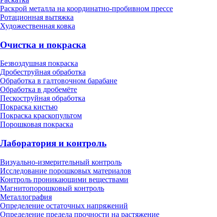
Раскрой металла на координатно-пробивном прессе
Ротационная вытяжка
Художественная ковка
Очистка и покраска
Безвоздушная покраска
Дробеструйная обработка
Обработка в галтовочном барабане
Обработка в дробемёте
Пескоструйная обработка
Покраска кистью
Покраска краскопультом
Порошковая покраска
Лаборатория и контроль
Визуально-измерительный контроль
Исследование порошковых материалов
Контроль проникающими веществами
Магнитопорошковый контроль
Металлография
Определение остаточных напряжений
Определение предела прочности на растяжение