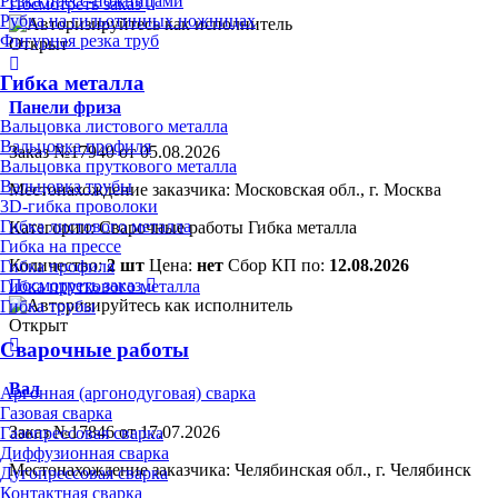
Резка пресс-ножницами
Посмотреть заказ
Рубка на гильотинных ножницах
Фигурная резка труб
Открыт
Гибка металла
Панели фриза
Вальцовка листового металла
Вальцовка профиля
Заказ №17940 от 05.08.2026
Вальцовка пруткового металла
Вальцовка трубы
Местонахождение заказчика: Московская обл., г. Москва
3D-гибка проволоки
Гибка листового металла
Категории:
Сварочные работы
Гибка металла
Гибка на прессе
Количество:
2 шт
Цена:
нет
Сбор КП по:
12.08.2026
Гибка профиля
Посмотреть заказ
Гибка пруткового металла
Гибка трубы
Открыт
Сварочные работы
Вал
Аргонная (аргонодуговая) сварка
Газовая сварка
Заказ №17846 от 17.07.2026
Газопрессовая сварка
Диффузионная сварка
Местонахождение заказчика: Челябинская обл., г. Челябинск
Дугопрессовая сварка
Контактная сварка