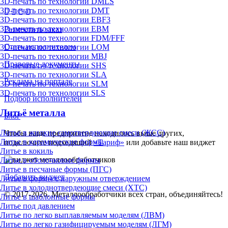
3D-печать по технологии DMLS
3D-печать по технологии DMT
3D-печать по технологии EBF3
3D-печать по технологии EBM
Разместить заказ
3D-печать по технологии FDM/FFF
Стать исполнителем
3D-печать по технологии LOM
3D-печать по технологии MBJ
Правовые документы
3D-печать по технологии SHS
3D-печать по технологии SLA
Реклама на портале
3D-печать по технологии SLM
3D-печать по технологии SLS
Подбор исполнителей
Литьё металла
Блог
Литье в жидкие самотвердеющие смеси (ЖСС)
Чтобы ваше предприятие находилось выше других,
Литье в керамические формы
подключите подходящий
«Тариф»
или добавьте наш виджет
Литье в кокиль
Литье в оболочковые формы
Литье в песчаные формы (ПГС)
Добавить виджет
Литье в формы с наружным отверждением
Литье в холоднотвердеющие смеси (ХТС)
© 2017-2026. Металлообработчики всех стран, объединяйтесь!
Литье в шаблонные формы
Литье под давлением
Литье по легко выплавляемым моделям (ЛВМ)
Литье по легко газифицируемым моделям (ЛГМ)