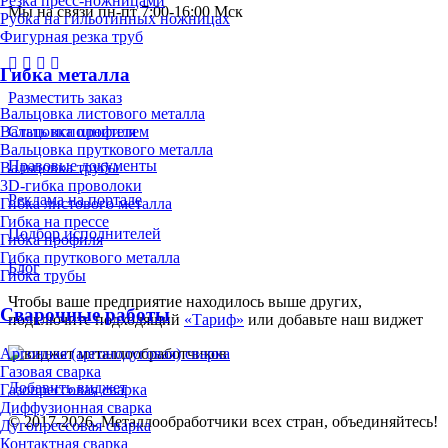
Резка пресс-ножницами
Мы на связи пн-пт 7:00-16:00 Мск
Рубка на гильотинных ножницах
Фигурная резка труб
Гибка металла
Разместить заказ
Вальцовка листового металла
Стать исполнителем
Вальцовка профиля
Вальцовка пруткового металла
Правовые документы
Вальцовка трубы
3D-гибка проволоки
Реклама на портале
Гибка листового металла
Гибка на прессе
Подбор исполнителей
Гибка профиля
Гибка пруткового металла
Блог
Гибка трубы
Чтобы ваше предприятие находилось выше других,
Сварочные работы
подключите подходящий
«Тариф»
или добавьте наш виджет
Аргонная (аргонодуговая) сварка
Газовая сварка
Добавить виджет
Газопрессовая сварка
Диффузионная сварка
© 2017-2026. Металлообработчики всех стран, объединяйтесь!
Дугопрессовая сварка
Контактная сварка