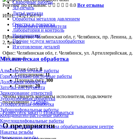
Сварочные работы
Рейтинг по отзывам:
0.0
Все отзывы
3D-печать
Литьё металла
ИНН: 7452150170
Обработка металлов давлением
Очистка и покраска
Проверить исполнителя
Лаборатория и контроль
Инжиниринг
Производство: Челябинская обл, г. Челябинск, пр. Ленина, д.
Прочие услуги металлообработки
2, цех 89
Изготовление деталей
Офис: Челябинская обл, г. Челябинск, ул. Артиллерийская, д.
Механическая обработка
117, пом. 8
Стаж (лет):
8
Алмазно-расточные работы
Сотрудников:
11
Горизонтально-расточные работы
Площадь (м²):
300
Долбёжная обработка
Станков:
20
Заточка инструмента
Зенкерование отверстий
Чтобы увидеть контакты исполнителя, подключите
Зубодолбёжная обработка
подходящий
«Тариф»
Зубофрезерная обработка
Зубошлифовальные работы
Разместить заказ
Пожаловаться
Координатно-расточные работы
Круглошлифовальные работы
О предприятии
Механическая обработка на обрабатывающем центре
Накатка резьбы
Нарезание резьбы
Информация отсутствует.