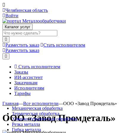
Челябинская область
Войти
Каталог услуг
Разместить заказ
Стать исполнителем
Разместить заказ
Стать исполнителем
Заказы
ИИ-ассистент
Заказчикам
Исполнителям
Тарифы
Главная
—
Все исполнители
—
ООО «Завод Промдеталь»
Механическая обработка
Термическая обработка
ООО «Завод Промдеталь»
Химико-термическая обработка
Резка металла
Гибка металла