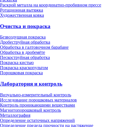
Раскрой металла на координатно-пробивном прессе
Ротационная вытяжка
Художественная ковка
Очистка и покраска
Безвоздушная покраска
Дробеструйная обработка
Обработка в галтовочном барабане
Обработка в дробемёте
Пескоструйная обработка
Покраска кистью
Покраска краскопультом
Порошковая покраска
Лаборатория и контроль
Визуально-измерительный контроль
Исследование порошковых материалов
Контроль проникающими веществами
Магнитопорошковый контроль
Металлография
Определение остаточных напряжений
Определение предела прочности на растяжение