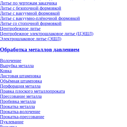
Литье по чертежам заказчика
Литье с безопочной формовкой
Литье с вакуумной формовкой
Литье с вакуумно-плёночной формовкой
Литье со стопочной формовкой
Центробежное литье
Центробежное электрошлаковое литье (ЦЭШЛ)
Электрошлаковое литье (ЭШЛ)
Обработка металлов давлением
Волочение
Вырубка металла
Ковка
Листовая штамповка
Объёмная штамповка
Перфорация металла
Правка плоского металлопроката
Прессование металла
Пробивка металла
Прокатка металла
Прокатка-волочение
Прокатка-прессование
Пуклевание
Раскатка