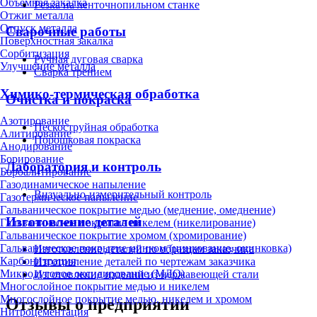
Объёмная закалка
Резка на ленточнопильном станке
Отжиг металла
Отпуск металла
Сварочные работы
Поверхностная закалка
Сорбитизация
Ручная дуговая сварка
Улучшение металла
Сварка трением
Химико-термическая обработка
Очистка и покраска
Азотирование
Пескоструйная обработка
Алитирование
Порошковая покраска
Анодирование
Борирование
Лаборатория и контроль
Бороалитирование
Газодинамическое напыление
Визуально-измерительный контроль
Газотермическое напыление
Гальваническое покрытие медью (меднение, омеднение)
Изготовление деталей
Гальваническое покрытие никелем (никелирование)
Гальваническое покрытие хромом (хромирование)
Гальваническое покрытие цинком (цинкование, оцинковка)
Изготовление деталей по образцам заказчика
Карбонитрация
Изготовление деталей по чертежам заказчика
Микродуговое оксидирование (МДО)
Изготовление изделий из нержавеющей стали
Многослойное покрытие медью и никелем
Многослойное покрытие медью, никелем и хромом
Отзывы о предприятии
Нитроцементация