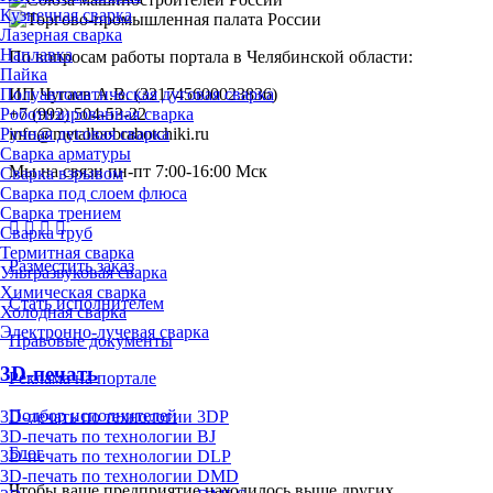
Кузнечная сварка
Лазерная сварка
Наплавка
По вопросам работы портала в Челябинской области:
Пайка
Полуавтоматическая дуговая сварка
ИП Чугаев А.В. (321745600023836)
Роботизированная сварка
+7 (992) 504-53-22
Ручная дуговая сварка
info@metalloobrabotchiki.ru
Сварка арматуры
Мы на связи пн-пт 7:00-16:00 Мск
Сварка взрывом
Сварка под слоем флюса
Сварка трением
Сварка труб
Термитная сварка
Разместить заказ
Ультразвуковая сварка
Химическая сварка
Стать исполнителем
Холодная сварка
Электронно-лучевая сварка
Правовые документы
3D-печать
Реклама на портале
Подбор исполнителей
3D-печать по технологии 3DP
3D-печать по технологии BJ
Блог
3D-печать по технологии DLP
3D-печать по технологии DMD
Чтобы ваше предприятие находилось выше других,