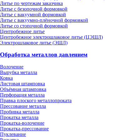
Литье по чертежам заказчика
Литье с безопочной формовкой
Литье с вакуумной формовкой
Литье с вакуумно-плёночной формовкой
Литье со стопочной формовкой
Центробежное литье
Центробежное электрошлаковое литье (ЦЭШЛ)
Электрошлаковое литье (ЭШЛ)
Обработка металлов давлением
Волочение
Вырубка металла
Ковка
Листовая штамповка
Объёмная штамповка
Перфорация металла
Правка плоского металлопроката
Прессование металла
Пробивка металла
Прокатка металла
Прокатка-волочение
Прокатка-прессование
Пуклевание
Раскатка