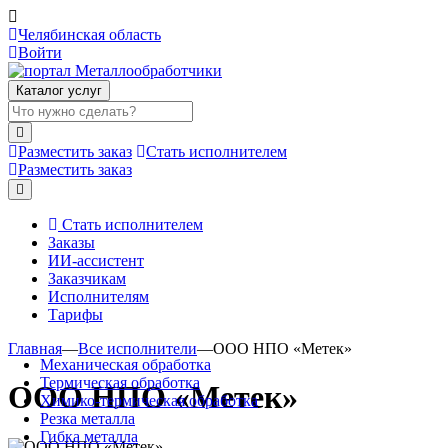
Челябинская область
Войти
Каталог услуг
Разместить заказ
Стать исполнителем
Разместить заказ
Стать исполнителем
Заказы
ИИ-ассистент
Заказчикам
Исполнителям
Тарифы
Главная
—
Все исполнители
—
ООО НПО «Метек»
Механическая обработка
Термическая обработка
ООО НПО «Метек»
Химико-термическая обработка
Резка металла
Гибка металла