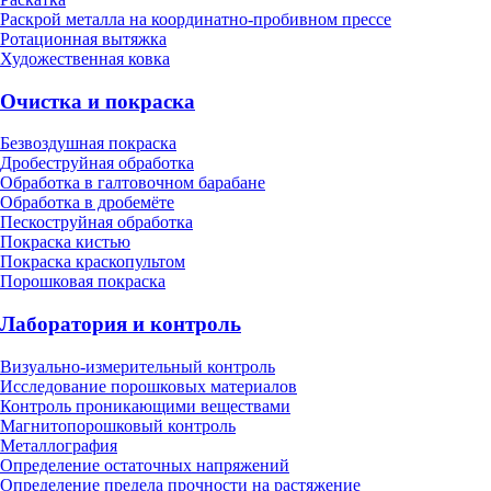
Раскрой металла на координатно-пробивном прессе
Ротационная вытяжка
Художественная ковка
Очистка и покраска
Безвоздушная покраска
Дробеструйная обработка
Обработка в галтовочном барабане
Обработка в дробемёте
Пескоструйная обработка
Покраска кистью
Покраска краскопультом
Порошковая покраска
Лаборатория и контроль
Визуально-измерительный контроль
Исследование порошковых материалов
Контроль проникающими веществами
Магнитопорошковый контроль
Металлография
Определение остаточных напряжений
Определение предела прочности на растяжение