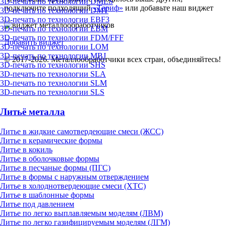
3D-печать по технологии DMLS
подключите подходящий
«Тариф»
или добавьте наш виджет
3D-печать по технологии DMT
3D-печать по технологии EBF3
3D-печать по технологии EBM
3D-печать по технологии FDM/FFF
Добавить виджет
3D-печать по технологии LOM
3D-печать по технологии MBJ
© 2017-2026. Металлообработчики всех стран, объединяйтесь!
3D-печать по технологии SHS
3D-печать по технологии SLA
3D-печать по технологии SLM
3D-печать по технологии SLS
Литьё металла
Литье в жидкие самотвердеющие смеси (ЖСС)
Литье в керамические формы
Литье в кокиль
Литье в оболочковые формы
Литье в песчаные формы (ПГС)
Литье в формы с наружным отверждением
Литье в холоднотвердеющие смеси (ХТС)
Литье в шаблонные формы
Литье под давлением
Литье по легко выплавляемым моделям (ЛВМ)
Литье по легко газифицируемым моделям (ЛГМ)