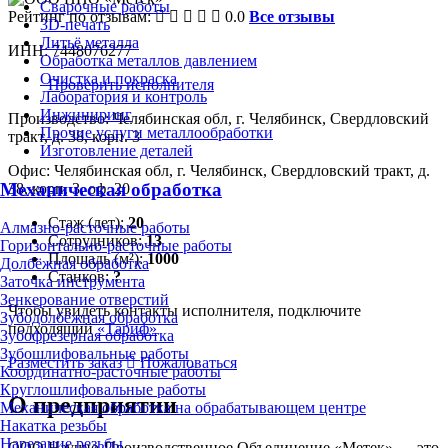
Сварочные работы
Рейтинг по отзывам:
0.0
Все отзывы
3D-печать
Литьё металла
ИНН: 7448076277
Обработка металлов давлением
Очистка и покраска
Проверить исполнителя
Лаборатория и контроль
Инжиниринг
Производство: Челябинская обл, г. Челябинск, Свердловский
Прочие услуги металлообработки
тракт, д. 38, корп. 3
Изготовление деталей
Офис: Челябинская обл, г. Челябинск, Свердловский тракт, д.
Механическая обработка
38, корп. 3, оф. 20
Стаж (лет):
20
Алмазно-расточные работы
Сотрудников:
13
Горизонтально-расточные работы
Площадь (м²):
1000
Долбёжная обработка
Станков:
?
Заточка инструмента
Зенкерование отверстий
Чтобы увидеть контакты исполнителя, подключите
Зубодолбёжная обработка
подходящий
«Тариф»
Зубофрезерная обработка
Зубошлифовальные работы
Разместить заказ
Пожаловаться
Координатно-расточные работы
Круглошлифовальные работы
О предприятии
Механическая обработка на обрабатывающем центре
Накатка резьбы
Нарезание резьбы
ООО Научно-Производственное Объединение «Метек» — это