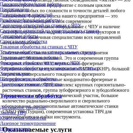
Плоскошлифовальные работы
машиностроительное предприятие с полным циклом
Протягивание
обработки любых по сложности и точности деталей любого
Развертывание отверстий
назначения. Формула успеха нашего предприятия — это
Резьбошлифовальные работы
комплекс, включающий в себя современное
Сверление отверстий на станках с ЧПУ
высокопроизводительное оборудование с ЧПУ и наличие
Сверление отверстий на универсальных станках
квалифицированных кадров, начиная от конструкторов и
Слесарные работы
технологов, заканчивая специалистами всех направлений
Строгальная обработка
металлообработки.
Токарная обработка на станках с ЧПУ
Токарная обработка на универсальных станках
Собственный станочный парк нашего предприятия
Токарно-автоматные работы
превышает 90 наименований. Это и современная группа
Фрезерная обработка на станках с ЧПУ
токарных станков с ЧПУ, вертикально-фрезерные
Фрезерная обработка на универсальных станках
обрабатывающие центры компании «DMTG» (КНР), большой
Хонингование
перечень универсального токарного и фрезерного
Шлицефрезерная обработка
оборудования, высокоточные координатно-фрезерные и
Электроэрозионная обработка
расточные станки с ЧПУ, комплекс крупных горизонтально-
расточных станков, группа зубофрезерного и зубодолбежного
Термическая обработка
оборудования, серьезный термический участок, большое
количество радиально-сверлильного и сверлильного
оборудования, ленточнопильные автоматические станки
Дисперсное твердение
UMSO 280 (Турция), современная установка ТВЧ для
Закалка ТВЧ
термообработки и пайки инструмента.
Криогенная обработка
Лазерное термоупрочнение
Оказываемые услуги
Нормализация