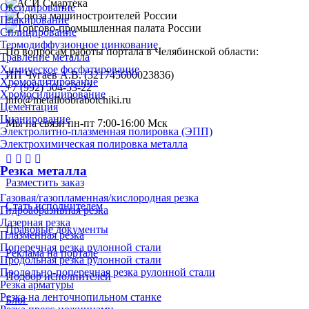
Оксидирование
Плакирование
Силицирование
Термодиффузионное цинкование
По вопросам работы портала в Челябинской области:
Травление металла
Химическое фосфатирование
ИП Чугаев А.В. (321745600023836)
Хромоалитирование
+7 (992) 504-53-22
Хромосилицирование
info@metalloobrabotchiki.ru
Цементация
Цианирование
Мы на связи пн-пт 7:00-16:00 Мск
Электролитно-плазменная полировка (ЭПП)
Электрохимическая полировка металла
Резка металла
Разместить заказ
Газовая/газопламенная/кислородная резка
Стать исполнителем
Гидроабразивная резка
Лазерная резка
Правовые документы
Плазменная резка
Поперечная резка рулонной стали
Реклама на портале
Продольная резка рулонной стали
Продольно-поперечная резка рулонной стали
Подбор исполнителей
Резка арматуры
Резка на ленточнопильном станке
Блог