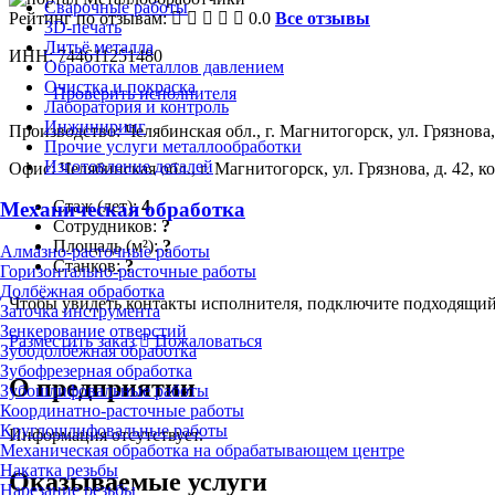
Сварочные работы
Рейтинг по отзывам:
0.0
Все отзывы
3D-печать
Литьё металла
ИНН: 744611251480
Обработка металлов давлением
Очистка и покраска
Проверить исполнителя
Лаборатория и контроль
Инжиниринг
Производство: Челябинская обл., г. Магнитогорск, ул. Грязнова, 
Прочие услуги металлообработки
Изготовление деталей
Офис: Челябинская обл., г. Магнитогорск, ул. Грязнова, д. 42, кор
Стаж (лет):
4
Механическая обработка
Сотрудников:
?
Площадь (м²):
?
Алмазно-расточные работы
Станков:
?
Горизонтально-расточные работы
Долбёжная обработка
Чтобы увидеть контакты исполнителя, подключите подходящи
Заточка инструмента
Зенкерование отверстий
Разместить заказ
Пожаловаться
Зубодолбёжная обработка
Зубофрезерная обработка
О предприятии
Зубошлифовальные работы
Координатно-расточные работы
Круглошлифовальные работы
Информация отсутствует.
Механическая обработка на обрабатывающем центре
Накатка резьбы
Оказываемые услуги
Нарезание резьбы