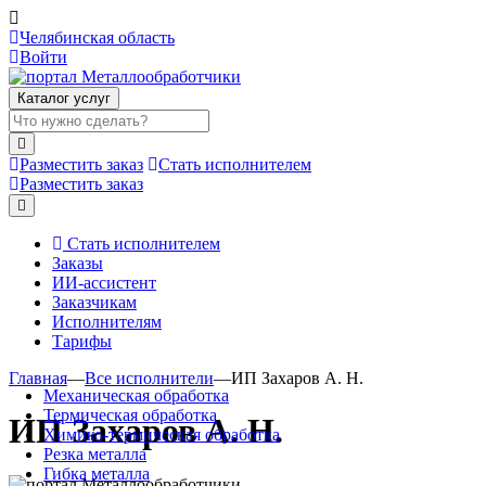
Челябинская область
Войти
Каталог услуг
Разместить заказ
Стать исполнителем
Разместить заказ
Стать исполнителем
Заказы
ИИ-ассистент
Заказчикам
Исполнителям
Тарифы
Главная
—
Все исполнители
—
ИП Захаров А. Н.
Механическая обработка
Термическая обработка
ИП Захаров А. Н.
Химико-термическая обработка
Резка металла
Гибка металла