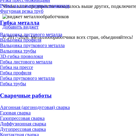
Резка пресс-ножницами
Рубка на гильотинных ножницах
Чтобы ваше предприятие находилось выше других, подключит
Фигурная резка труб
Гибка металла
Добавить виджет
Вальцовка листового металла
© 2017-2026. Металлообработчики всех стран, объединяйтесь!
Вальцовка профиля
Вальцовка пруткового металла
Вальцовка трубы
3D-гибка проволоки
Гибка листового металла
Гибка на прессе
Гибка профиля
Гибка пруткового металла
Гибка трубы
Сварочные работы
Аргонная (аргонодуговая) сварка
Газовая сварка
Газопрессовая сварка
Диффузионная сварка
Дугопрессовая сварка
Контактная сварка