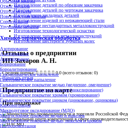
Объёмная закалка
Изготовление деталей по образцам заказчика
Отжиг металла
Изготовление деталей по чертежам заказчика
Отпуск металла
Изготовление закладных деталей
Поверхностная закалка
Изготовление изделий из нержавеющей стали
Сорбитизация
Изготовление нестандартных металлоконструкций
Улучшение металла
Изготовление технологической оснастки
Изготовление типовых металлоконструкций
Химико-термическая обработка
Изготовление шестерен и зубчатых колес
Азотирование
Отзывы о предприятии
Алитирование
Анодирование
ИП Захаров А. Н.
Борирование
Бороалитирование
Средняя оценка:
0.0
(всего отзывов: 0)
Газодинамическое напыление
Написать отзыв
Газотермическое напыление
Гальваническое покрытие медью (меднение, омеднение)
Предприятие на карте
Гальваническое покрытие никелем (никелирование)
Гальваническое покрытие хромом (хромирование)
Гальваническое покрытие цинком (цинкование, оцинковка)
При поддержке
Карбонитрация
Микродуговое оксидирование (МДО)
Многослойное покрытие медью и никелем
Многослойное покрытие медью, никелем и хромом
Нитроцементация