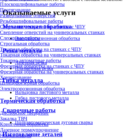
Плоскошлифовальные работы
Протягивание
Оказываемые услуги
Развертывание отверстий
Резьбошлифовальные работы
Механическая обработка
Сверление отверстий на станках с ЧПУ
Сверление отверстий на универсальных станках
Слесарные работы
Электроэрозионная обработка
Строгальная обработка
Токарная обработка на станках с ЧПУ
Резка металла
Токарная обработка на универсальных станках
Токарно-автоматные работы
Лазерная резка
Фрезерная обработка на станках с ЧПУ
Плазменная резка
Фрезерная обработка на универсальных станках
Хонингование
Гибка металла
Шлицефрезерная обработка
Электроэрозионная обработка
Вальцовка листового металла
Гибка листового металла
Термическая обработка
Сварочные работы
Дисперсное твердение
Закалка ТВЧ
Полуавтоматическая дуговая сварка
Криогенная обработка
Лазерное термоупрочнение
Изготовление деталей
Нормализация