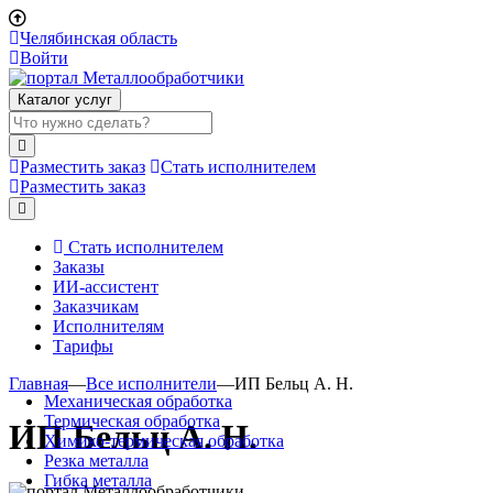
Челябинская область
Войти
Каталог услуг
Разместить заказ
Стать исполнителем
Разместить заказ
Стать исполнителем
Заказы
ИИ-ассистент
Заказчикам
Исполнителям
Тарифы
Главная
—
Все исполнители
—
ИП Бельц А. Н.
Механическая обработка
Термическая обработка
ИП Бельц А. Н.
Химико-термическая обработка
Резка металла
Гибка металла