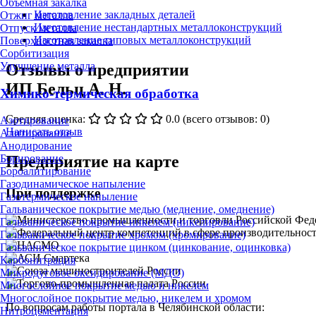
Объёмная закалка
Изготовление закладных деталей
Отжиг металла
Изготовление нестандартных металлоконструкций
Отпуск металла
Изготовление типовых металлоконструкций
Поверхностная закалка
Сорбитизация
Улучшение металла
Отзывы о предприятии
ИП Бельц А. Н.
Химико-термическая обработка
Средняя оценка:
0.0
(всего отзывов: 0)
Азотирование
Написать отзыв
Алитирование
Анодирование
Предприятие на карте
Борирование
Бороалитирование
Газодинамическое напыление
При поддержке
Газотермическое напыление
Гальваническое покрытие медью (меднение, омеднение)
Гальваническое покрытие никелем (никелирование)
Гальваническое покрытие хромом (хромирование)
Гальваническое покрытие цинком (цинкование, оцинковка)
Карбонитрация
Микродуговое оксидирование (МДО)
Многослойное покрытие медью и никелем
Многослойное покрытие медью, никелем и хромом
По вопросам работы портала в Челябинской области:
Нитроцементация