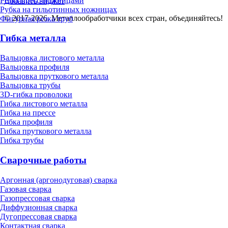
Резка пресс-ножницами
Добавить виджет
Рубка на гильотинных ножницах
© 2017-2026. Металлообработчики всех стран, объединяйтесь!
Фигурная резка труб
Гибка металла
Вальцовка листового металла
Вальцовка профиля
Вальцовка пруткового металла
Вальцовка трубы
3D-гибка проволоки
Гибка листового металла
Гибка на прессе
Гибка профиля
Гибка пруткового металла
Гибка трубы
Сварочные работы
Аргонная (аргонодуговая) сварка
Газовая сварка
Газопрессовая сварка
Диффузионная сварка
Дугопрессовая сварка
Контактная сварка