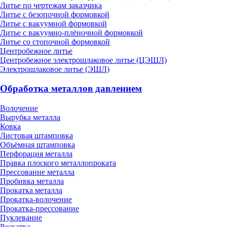
Литье по чертежам заказчика
Литье с безопочной формовкой
Литье с вакуумной формовкой
Литье с вакуумно-плёночной формовкой
Литье со стопочной формовкой
Центробежное литье
Центробежное электрошлаковое литье (ЦЭШЛ)
Электрошлаковое литье (ЭШЛ)
Обработка металлов давлением
Волочение
Вырубка металла
Ковка
Листовая штамповка
Объёмная штамповка
Перфорация металла
Правка плоского металлопроката
Прессование металла
Пробивка металла
Прокатка металла
Прокатка-волочение
Прокатка-прессование
Пуклевание
Раскатка