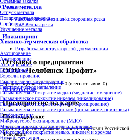
Объёмная закалка
Резка металла
Отжиг металла
Отпуск металла
Поверхностная закалка
Газовая/газопламенная/кислородная резка
Сорбитизация
Плазменная резка
Улучшение металла
Инжиниринг
Химико-термическая обработка
Разработка конструкторской документации
Азотирование
Алитирование
Отзывы о предприятии
Анодирование
ООО «Челябинск-Профит»
Борирование
Бороалитирование
Газодинамическое напыление
Средняя оценка:
0.0
(всего отзывов: 0)
Газотермическое напыление
Написать отзыв
Гальваническое покрытие медью (меднение, омеднение)
Гальваническое покрытие никелем (никелирование)
Предприятие на карте
Гальваническое покрытие хромом (хромирование)
Гальваническое покрытие цинком (цинкование, оцинковка)
Карбонитрация
При поддержке
Микродуговое оксидирование (МДО)
Многослойное покрытие медью и никелем
Многослойное покрытие медью, никелем и хромом
Нитроцементация