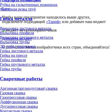
Резка пресс-ножницами
Подбор исполнителей
Рубка на гильотинных ножницах
Блог
Фигурная резка труб
Чтобы ваше предприятие находилось выше других,
Гибка металла
подключите подходящий
«Тариф»
или добавьте наш виджет
Вальцовка листового металла
Вальцовка профиля
Вальцовка пруткового металла
Добавить виджет
Вальцовка трубы
3D-гибка проволоки
© 2017-2026. Металлообработчики всех стран, объединяйтесь!
Гибка листового металла
Гибка на прессе
Гибка профиля
Гибка пруткового металла
Гибка трубы
Сварочные работы
Аргонная (аргонодуговая) сварка
Газовая сварка
Газопрессовая сварка
Диффузионная сварка
Дугопрессовая сварка
Контактная сварка