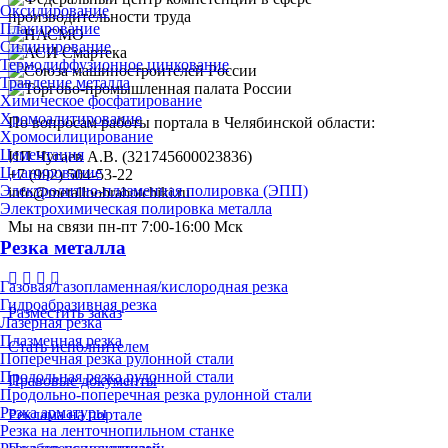
Оксидирование
Плакирование
Силицирование
Термодиффузионное цинкование
Травление металла
Химическое фосфатирование
Хромоалитирование
По вопросам работы портала в Челябинской области:
Хромосилицирование
Цементация
ИП Чугаев А.В. (321745600023836)
Цианирование
+7 (992) 504-53-22
Электролитно-плазменная полировка (ЭПП)
info@metalloobrabotchiki.ru
Электрохимическая полировка металла
Мы на связи пн-пт 7:00-16:00 Мск
Резка металла
Газовая/газопламенная/кислородная резка
Гидроабразивная резка
Разместить заказ
Лазерная резка
Плазменная резка
Стать исполнителем
Поперечная резка рулонной стали
Продольная резка рулонной стали
Правовые документы
Продольно-поперечная резка рулонной стали
Резка арматуры
Реклама на портале
Резка на ленточнопильном станке