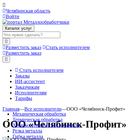
Челябинская область
Войти
Каталог услуг
Разместить заказ
Стать исполнителем
Разместить заказ
Стать исполнителем
Заказы
ИИ-ассистент
Заказчикам
Исполнителям
Тарифы
Главная
—
Все исполнители
—
ООО «Челябинск-Профит»
Механическая обработка
Термическая обработка
ООО «Челябинск-Профит»
Химико-термическая обработка
Резка металла
Гибка металла