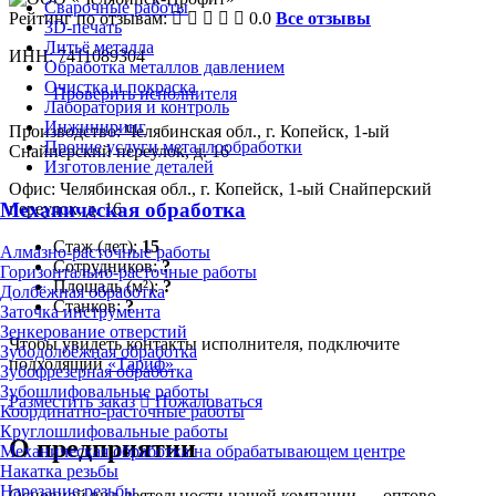
Сварочные работы
Рейтинг по отзывам:
0.0
Все отзывы
3D-печать
Литьё металла
ИНН: 7411089304
Обработка металлов давлением
Очистка и покраска
Проверить исполнителя
Лаборатория и контроль
Инжиниринг
Производство: Челябинская обл., г. Копейск, 1-ый
Прочие услуги металлообработки
Снайперский переулок, д. 16
Изготовление деталей
Офис: Челябинская обл., г. Копейск, 1-ый Снайперский
Механическая обработка
переулок, д. 16
Стаж (лет):
15
Алмазно-расточные работы
Сотрудников:
?
Горизонтально-расточные работы
Площадь (м²):
?
Долбёжная обработка
Станков:
?
Заточка инструмента
Зенкерование отверстий
Чтобы увидеть контакты исполнителя, подключите
Зубодолбёжная обработка
подходящий
«Тариф»
Зубофрезерная обработка
Зубошлифовальные работы
Разместить заказ
Пожаловаться
Координатно-расточные работы
Круглошлифовальные работы
О предприятии
Механическая обработка на обрабатывающем центре
Накатка резьбы
Нарезание резьбы
Основной вид деятельности нашей компании — оптово-