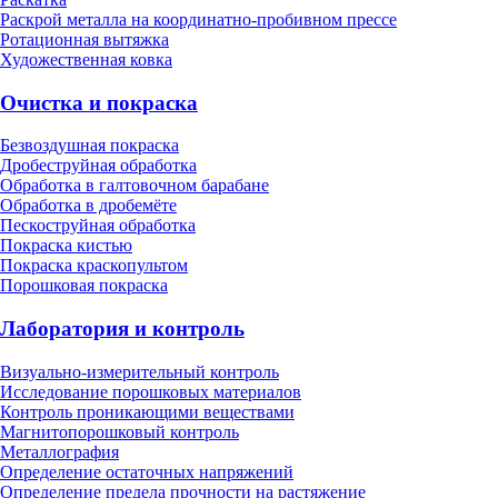
Раскрой металла на координатно-пробивном прессе
Ротационная вытяжка
Художественная ковка
Очистка и покраска
Безвоздушная покраска
Дробеструйная обработка
Обработка в галтовочном барабане
Обработка в дробемёте
Пескоструйная обработка
Покраска кистью
Покраска краскопультом
Порошковая покраска
Лаборатория и контроль
Визуально-измерительный контроль
Исследование порошковых материалов
Контроль проникающими веществами
Магнитопорошковый контроль
Металлография
Определение остаточных напряжений
Определение предела прочности на растяжение