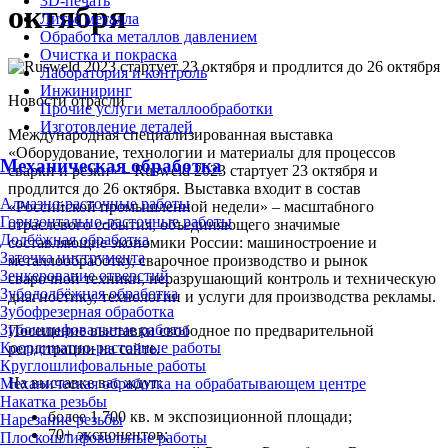
3D-печать
октября
Литьё металла
Обработка металлов давлением
Очистка и покраска
Лаборатория и контроль
Инжиниринг
Новости отрасли
Прочие услуги металлообработки
Изготовление деталей
Международная специализированная выставка
«Оборудование, технологии и материалы для процессов
Механическая обработка
сварки и резки» – Rusweld 2023 стартует 23 октября и
продлится до 26 октября. Выставка входит в состав
Алмазно-расточные работы
«Российской промышленной недели» – масштабного
Горизонтально-расточные работы
отраслевого события, объединяющего значимые
Долбёжная обработка
составляющие экономики России: машиностроение и
Заточка инструмента
металлообработку, сварочное производство и рынок
Зенкерование отверстий
сварочной техники, неразрушающий контроль и техническую
Зубодолбёжная обработка
диагностику, технологии и услуги для производства рекламы.
Зубофрезерная обработка
Зубошлифовальные работы
Посещение выставки свободное по предварительной
Координатно-расточные работы
регистрации на сайте.
Круглошлифовальные работы
На выставке вас ждут:
Механическая обработка на обрабатывающем центре
Накатка резьбы
более 1 700 кв. м экспозиционной площади;
Нарезание резьбы
70+ экспонентов;
Плоскошлифовальные работы