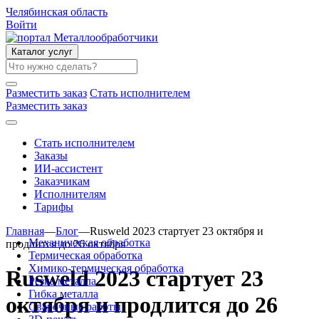
Челябинская область
Войти
Каталог услуг
Разместить заказ
Стать исполнителем
Разместить заказ
Стать исполнителем
Заказы
ИИ-ассистент
Заказчикам
Исполнителям
Тарифы
Главная
—
Блог
—
Rusweld 2023 стартует 23 октября и
Механическая обработка
продлится до 26 октября
Термическая обработка
Химико-термическая обработка
Rusweld 2023 стартует 23
Резка металла
Гибка металла
октября и продлится до 26
Сварочные работы