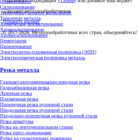
подключите подходящий
«Тариф»
или добавьте наш виджет
Плакирование
Силицирование
Термодиффузионное цинкование
Травление металла
Добавить виджет
Химическое фосфатирование
Хромоалитирование
© 2017-2026. Металлообработчики всех стран, объединяйтесь!
Хромосилицирование
Цементация
Цианирование
Электролитно-плазменная полировка (ЭПП)
Электрохимическая полировка металла
Резка металла
Газовая/газопламенная/кислородная резка
Гидроабразивная резка
Лазерная резка
Плазменная резка
Поперечная резка рулонной стали
Продольная резка рулонной стали
Продольно-поперечная резка рулонной стали
Резка арматуры
Резка на ленточнопильном станке
Резка пресс-ножницами
Рубка на гильотинных ножницах