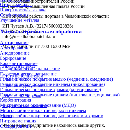
Отпуск металла
Поверхностная закалка
Сорбитизация
По вопросам работы портала в Челябинской области:
Улучшение металла
ИП Чугаев А.В. (321745600023836)
Химико-термическая обработка
+7 (992) 504-53-22
info@metalloobrabotchiki.ru
Азотирование
Мы на связи пн-пт 7:00-16:00 Мск
Алитирование
Анодирование
Борирование
Бороалитирование
Разместить заказ
Газодинамическое напыление
Газотермическое напыление
Стать исполнителем
Гальваническое покрытие медью (меднение, омеднение)
Гальваническое покрытие никелем (никелирование)
Правовые документы
Гальваническое покрытие хромом (хромирование)
Гальваническое покрытие цинком (цинкование, оцинковка)
Реклама на портале
Карбонитрация
Микродуговое оксидирование (МДО)
Подбор исполнителей
Многослойное покрытие медью и никелем
Блог
Многослойное покрытие медью, никелем и хромом
Нитроцементация
Чтобы ваше предприятие находилось выше других,
Оксидирование