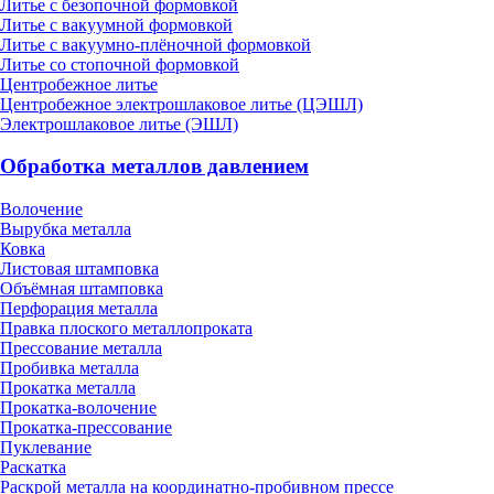
Литье с безопочной формовкой
Литье с вакуумной формовкой
Литье с вакуумно-плёночной формовкой
Литье со стопочной формовкой
Центробежное литье
Центробежное электрошлаковое литье (ЦЭШЛ)
Электрошлаковое литье (ЭШЛ)
Обработка металлов давлением
Волочение
Вырубка металла
Ковка
Листовая штамповка
Объёмная штамповка
Перфорация металла
Правка плоского металлопроката
Прессование металла
Пробивка металла
Прокатка металла
Прокатка-волочение
Прокатка-прессование
Пуклевание
Раскатка
Раскрой металла на координатно-пробивном прессе