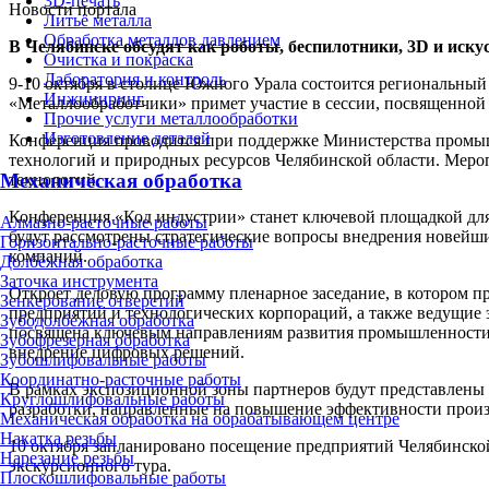
3D-печать
Новости портала
Литьё металла
Обработка металлов давлением
В Челябинске обсудят как роботы, беспилотники, 3D и ис
Очистка и покраска
Лаборатория и контроль
9-10 октября в столице Южного Урала состоится региональн
Инжиниринг
«Металлообработчики» примет участие в сессии, посвященной
Прочие услуги металлообработки
Изготовление деталей
Конференция проводится при поддержке Министерства промыш
технологий и природных ресурсов Челябинской области. Мер
Механическая обработка
технологий.
Конференция «Код индустрии» станет ключевой площадкой дл
Алмазно-расточные работы
будут рассмотрены стратегические вопросы внедрения новей
Горизонтально-расточные работы
компаний.
Долбёжная обработка
Заточка инструмента
Откроет деловую программу пленарное заседание, в котором 
Зенкерование отверстий
предприятий и технологических корпораций, а также ведущие 
Зубодолбёжная обработка
посвящена ключевым направлениям развития промышленности:
Зубофрезерная обработка
внедрение цифровых решений.
Зубошлифовальные работы
Координатно-расточные работы
В рамках экспозиционной зоны партнеров будут представлены
Круглошлифовальные работы
разработки, направленные на повышение эффективности прои
Механическая обработка на обрабатывающем центре
Накатка резьбы
10 октября запланировано посещение предприятий Челябинско
Нарезание резьбы
экскурсионного тура.
Плоскошлифовальные работы