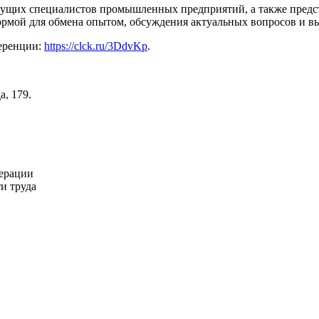
дущих специалистов промышленных предприятий, а также предст
ормой для обмена опытом, обсуждения актуальных вопросов и в
ференции:
https://clck.ru/3DdvKp
.
а, 179.