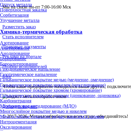
Отпуск металла
Мы на связи пн-пт 7:00-16:00 Мск
Поверхностная закалка
Сорбитизация
Улучшение металла
Разместить заказ
Химико-термическая обработка
Стать исполнителем
Азотирование
Правовые документы
Алитирование
Анодирование
Реклама на портале
Борирование
Бороалитирование
Подбор исполнителей
Газодинамическое напыление
Газотермическое напыление
Блог
Гальваническое покрытие медью (меднение, омеднение)
Гальваническое покрытие никелем (никелирование)
Чтобы ваше предприятие находилось выше других, подключит
Гальваническое покрытие хромом (хромирование)
Гальваническое покрытие цинком (цинкование, оцинковка)
Карбонитрация
Микродуговое оксидирование (МДО)
Добавить виджет
Многослойное покрытие медью и никелем
© 2017-2026. Металлообработчики всех стран, объединяйтесь!
Многослойное покрытие медью, никелем и хромом
Нитроцементация
Оксидирование