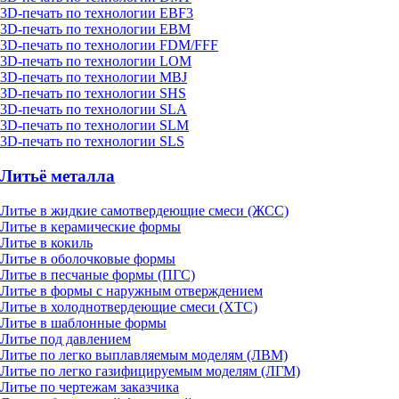
3D-печать по технологии EBF3
3D-печать по технологии EBM
3D-печать по технологии FDM/FFF
3D-печать по технологии LOM
3D-печать по технологии MBJ
3D-печать по технологии SHS
3D-печать по технологии SLA
3D-печать по технологии SLM
3D-печать по технологии SLS
Литьё металла
Литье в жидкие самотвердеющие смеси (ЖСС)
Литье в керамические формы
Литье в кокиль
Литье в оболочковые формы
Литье в песчаные формы (ПГС)
Литье в формы с наружным отверждением
Литье в холоднотвердеющие смеси (ХТС)
Литье в шаблонные формы
Литье под давлением
Литье по легко выплавляемым моделям (ЛВМ)
Литье по легко газифицируемым моделям (ЛГМ)
Литье по чертежам заказчика