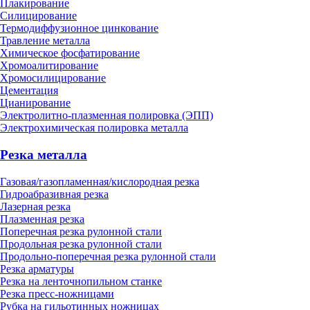
Плакирование
Силицирование
Термодиффузионное цинкование
Травление металла
Химическое фосфатирование
Хромоалитирование
Хромосилицирование
Цементация
Цианирование
Электролитно-плазменная полировка (ЭПП)
Электрохимическая полировка металла
Резка металла
Газовая/газопламенная/кислородная резка
Гидроабразивная резка
Лазерная резка
Плазменная резка
Поперечная резка рулонной стали
Продольная резка рулонной стали
Продольно-поперечная резка рулонной стали
Резка арматуры
Резка на ленточнопильном станке
Резка пресс-ножницами
Рубка на гильотинных ножницах