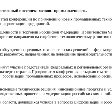
кусственный интеллект меняют промышленность.
ый этап конференции по применению новых промышленных техно
 цифровизации предприятий.
ленности и торговли Российской Федерации, Правительства Ч
оприятие направлено на содействие технологическому развити
я обсуждения передовых технологических решений в сфере мод
ших разработок, направленных на повышение производительнос
примут участие представители федеральных и региональных ор
эксперты отрасли. Продолжится конференция четырьмя тематиче
 роботизации промышленных процессов, использованию беспил
 новейшие технические решения, инновационные продукты и ус
зводственных процессов и модернизацию российских компаний.
й области, добившихся успехов в вопросах цифровизации и роб