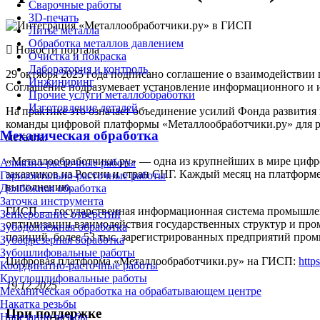
Сварочные работы
3D-печать
Литьё металла
Обработка металлов давлением
Новости портала
Очистка и покраска
Лаборатория и контроль
29 октября 2025 года подписано соглашение о взаимодейств
Инжиниринг
Соглашение подразумевает установление информационного и и
Прочие услуги металлообработки
Изготовление деталей
На практике это означает объединение усилий Фонда развит
команды цифровой платформы «Металлообработчики.ру» для р
Механическая обработка
металла.
«Металлообработчики.ру» — одна из крупнейших в мире цифр
Алмазно-расточные работы
заказчиков из России и стран СНГ. Каждый месяц на платформе
Горизонтально-расточные работы
выполнению.
Долбёжная обработка
Заточка инструмента
ГИСП — государственная информационная система промышлен
Зенкерование отверстий
оптимизации взаимодействия государственных структур и пр
Зубодолбёжная обработка
позиций, более 53 тыс. зарегистрированных предприятий пром
Зубофрезерная обработка
Зубошлифовальные работы
Цифровая платформа «Металлообработчики.ру» на ГИСП:
https
Координатно-расточные работы
Круглошлифовальные работы
19.12.2025
Механическая обработка на обрабатывающем центре
Накатка резьбы
При поддержке
Нарезание резьбы