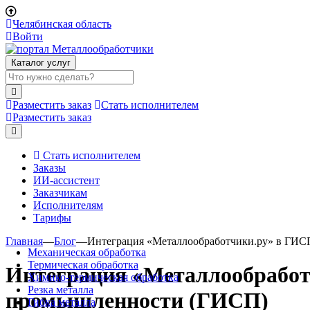
Челябинская область
Войти
Каталог услуг
Разместить заказ
Стать исполнителем
Разместить заказ
Стать исполнителем
Заказы
ИИ-ассистент
Заказчикам
Исполнителям
Тарифы
Главная
—
Блог
—
Интеграция «Металлообработчики.ру» в ГИС
Механическая обработка
Термическая обработка
Интеграция «Металлообработ
Химико-термическая обработка
Резка металла
промышленности (ГИСП)
Гибка металла