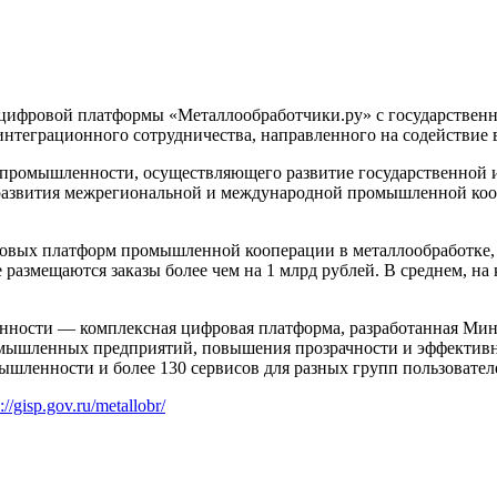
ии цифровой платформы «Металлообработчики.ру» с государств
нтеграционного сотрудничества, направленного на содействие
ия промышленности, осуществляющего развитие государственно
азвития межрегиональной и международной промышленной коопе
овых платформ промышленной кооперации в металлообработке, 
 размещаются заказы более чем на 1 млрд рублей. В среднем, на
ности — комплексная цифровая платформа, разработанная Мин
омышленных предприятий, повышения прозрачности и эффективн
ышленности и более 130 сервисов для разных групп пользовател
://gisp.gov.ru/metallobr/