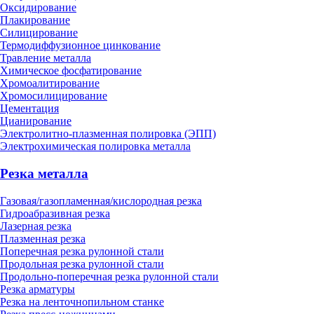
Оксидирование
Плакирование
Силицирование
Термодиффузионное цинкование
Травление металла
Химическое фосфатирование
Хромоалитирование
Хромосилицирование
Цементация
Цианирование
Электролитно-плазменная полировка (ЭПП)
Электрохимическая полировка металла
Резка металла
Газовая/газопламенная/кислородная резка
Гидроабразивная резка
Лазерная резка
Плазменная резка
Поперечная резка рулонной стали
Продольная резка рулонной стали
Продольно-поперечная резка рулонной стали
Резка арматуры
Резка на ленточнопильном станке