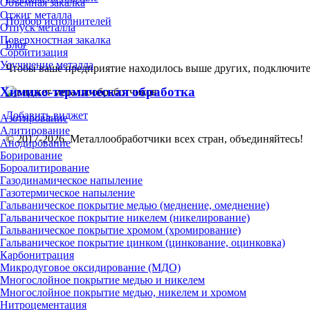
Объёмная закалка
Отжиг металла
Подбор исполнителей
Отпуск металла
Поверхностная закалка
Блог
Сорбитизация
Улучшение металла
Чтобы ваше предприятие находилось выше других, подключит
Химико-термическая обработка
Добавить виджет
Азотирование
Алитирование
© 2017-2026. Металлообработчики всех стран, объединяйтесь!
Анодирование
Борирование
Бороалитирование
Газодинамическое напыление
Газотермическое напыление
Гальваническое покрытие медью (меднение, омеднение)
Гальваническое покрытие никелем (никелирование)
Гальваническое покрытие хромом (хромирование)
Гальваническое покрытие цинком (цинкование, оцинковка)
Карбонитрация
Микродуговое оксидирование (МДО)
Многослойное покрытие медью и никелем
Многослойное покрытие медью, никелем и хромом
Нитроцементация